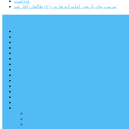
یادداشت
مرمت بنای تاریخی امامزاده هارون (ع) طالقان آغاز شد
پیشتازان البرز
خانه
اجتماعی
سیاسی
فرهنگ و هنر
علم و فناوری
پزشکی و سلامت
اقتصادی
ورزشی
آموزش و پرورش
مدیریت شهری
شهرستانهای استان البرز
فیلم
عکس
پیوندها
آنلاین
جدول لیگ برتر
ارز
قیمت طلا و سکه