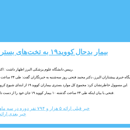
۱۳۰ بیمار بدحال کووید۱۹ به تخت‌های بستری مراکز درمانی استان البرز انتقال یافتند
رییس ‌دانشگاه علوم پزشکی البرز اظهار داشت : اکنون ۷۵۹ بیمار بدحال کووید ۱۹ در مراکز درمانی استان البرز بستری و تحت درمان قرار دارند.
این مسوول خاطرنشان کرد: مجموع کل موارد بستری بیماران کووید ۱۹ از ابتدای شیوع کرونا تا کنون در استان البرزبه ۴۹ هزار و ۶۸۱ نفر رسیده که ۴۴ هزارو۵۴۵ نفر آنان بهبود یافته اند.
فتحی با بیان اینکه طی ۲۴ ساعت گذشته ۱۰ بیمار کووید ۱۹ جان خود را از دست دادند، اظهارداشت:مجموع جانباختگان این بیماری در استان البرز به چهار هزارو ۳۷۳ نفر رسید.
خبر قبلی
ارائه ۵ هزار و ۷۹۴ نفر دوره در سه ماهه اول سالجاری توسط اداره کل آموزش فنی و حرفه ای استان البرز
خبر بعدی
ارائ