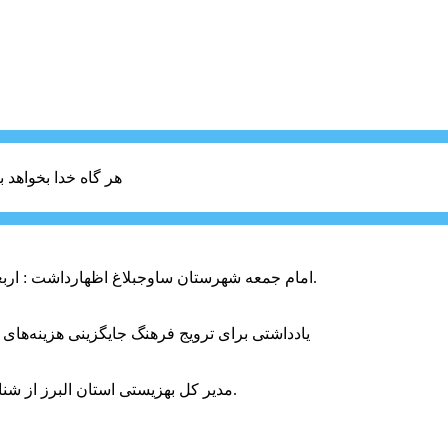
هر گاه خدا بخواهد ب
امام جمعه شهرستان ساوجبلاغ اظهارداشت : اربعین امسال سراسر حماسه خونخواهی و مرگ بر آمریکا و اسرائیل بود.
یادداشتی برای ترویج فرهنگ جایگزینی هزینه‌های
مدیر کل بهزیستی استان البرز از شناسایی ۲ هزار و ۴۰۰ کودک دارای اختلالات بینایی در این استان خبر داد.