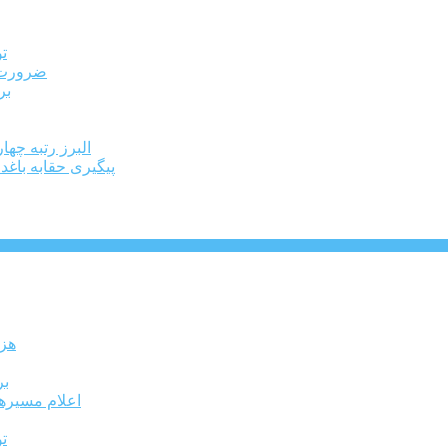
ت
ضرورت ت
برخ
البرز رتبه چهارم اشتغال 
پیگیری حقابه باغد
۶۰ 
بر
اعلام مسیرها
ت