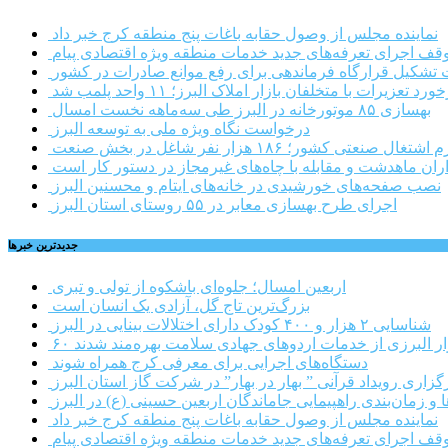
نماینده مجلس از وصول حقابه باغات پنج منطقه کرج خبر داد
وقف اجرای تعرفه‌های جدید خدمات منطقه ویژه اقتصادی پیام
شکیل قرارگاه فرماندهی برای رفع موانع صادرات در کشور
ورد تعزیرات با متخلفان بازار املاک البرز؛ ۱۱ واحد پلمب شد
بهسازی ۸۵ موتورخانه در البرز طی سه‌ماهه نخست امسال
درخواست نگاه ویژه ملی به توسعه البرز
صنعتی کشور؛ ۱۸۶ هزار نفر شاغل در بخش صنعت
اران ماهدشت و مقابله با چاه‌های غیرمجاز در دستور کار است
نصب صفحه‌های خورشیدی در خانه‌های ایتام و محسنین البرز
اجرای طرح بهسازی معابر در ۵۵ روستای استان البرز
جديدترين خبرها
اربعین امسال؛ جلوه‌ای باشکوه از تولی و تبری
بزرگ‌ترین تاج گل، آزادی یک انسان است
شناسایی ۲ هزار و ۴۰۰ کودک دارای اختلالات بینایی در البرز
هزار البرزی از خدمات اردوهای جهادی سلامت بهره‌مند شدند
دستگاه‌های اجرایی برای معرفی کرج همراه شوند
گزاری رویداد قرآنی ” بهار در بهار” در شرکت گاز استان البرز
 و زمان‌بندی راهپیمایی جاماندگان اربعین حسینی (ع) در البرز
نماینده مجلس از وصول حقابه باغات پنج منطقه کرج خبر داد
وقف اجرای تعرفه‌های جدید خدمات منطقه ویژه اقتصادی پیام