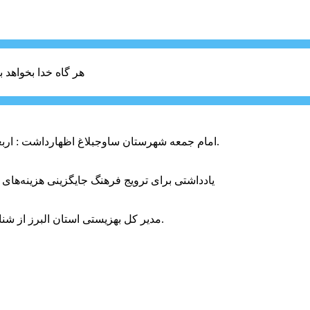
هر گاه خدا بخواهد ب
امام جمعه شهرستان ساوجبلاغ اظهارداشت : اربعین امسال سراسر حماسه خونخواهی و مرگ بر آمریکا و اسرائیل بود.
یادداشتی برای ترویج فرهنگ جایگزینی هزینه‌های
مدیر کل بهزیستی استان البرز از شناسایی ۲ هزار و ۴۰۰ کودک دارای اختلالات بینایی در این استان خبر داد.