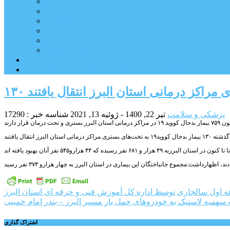
بورس
قیمت خودرو داخلی
قیمت خودرو خارجی
قیمت تلویزیون
قیمت تبلت
قیمت موبایل
یادداشت
مرمت بنای تاریخی امامزاده هارون (ع) طالقان آغاز شد
پزشکی و سلامت
تیر 22, 1400 - ژوئیه 13, 2021
شناسه خبر : 17290
راهبری
ه سهمیه لاستیک به خودروهای حمل بار مسیر البرز – بندر امام خمینی
نوشته
اشتراک گذاری