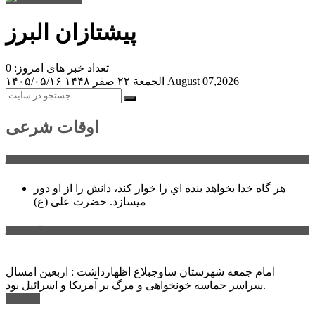
پیشتازان البرز
تعداد خبر های امروز: 0
August 07,2026
الجمعة ۲۲ صفر ۱۴۴۸
۱۴۰۵/۰۵/۱۶
اوقات شرعی
سخن روز
هر گاه خدا بخواهد بنده اي را خوار كند، دانش را از او دور
میسازد.
حضرت علی (ع)
آخرین اخبار:
امام جمعه شهرستان ساوجبلاغ اظهارداشت : اربعین امسال
سراسر حماسه خونخواهی و مرگ بر آمریکا و اسرائیل بود.
ادامه ...