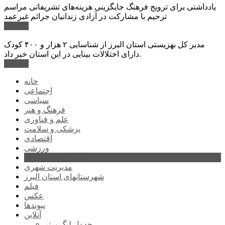
یادداشتی برای ترویج فرهنگ جایگزینی هزینه‌های تشریفاتی مراسم
ترحیم با مشارکت در آزادی زندانیان جرائم غیرعمد
ادامه ...
مدیر کل بهزیستی استان البرز از شناسایی ۲ هزار و ۴۰۰ کودک
دارای اختلالات بینایی در این استان خبر داد.
ادامه ...
خانه
اجتماعی
سیاسی
فرهنگ و هنر
علم و فناوری
پزشکی و سلامت
اقتصادی
ورزشی
آموزش و پرورش
مدیریت شهری
شهرستانهای استان البرز
فیلم
عکس
پیوندها
آنلاین
جدول لیگ برتر