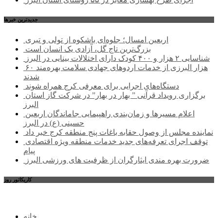
جديدترين خبرها
اربعین امسال؛ جلوه‌ای باشکوه از تولی و تبری
بزرگ‌ترین تاج گل، آزادی یک انسان است
شناسایی ۲ هزار و ۴۰۰ کودک دارای اختلالات بینایی در البرز
۶۰ هزار البرزی از خدمات اردوهای جهادی سلامت بهره‌مند
شدند
دستگاه‌های اجرایی برای معرفی کرج همراه شوند
برگزاری رویداد قرآنی ” بهار در بهار” در شرکت گاز استان
البرز
اعلام مسیرها و زمان‌بندی راهپیمایی جاماندگان اربعین
حسینی (ع) در البرز
نماینده مجلس از وصول حقابه باغات پنج منطقه کرج خبر داد
توقف اجرای تعرفه‌های جدید خدمات منطقه ویژه اقتصادی
پیام
ضرورت بهره مندی ایثارگران از ظرفیت های ورزشی البرز
کاریکاتور روز
خانه