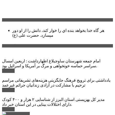
سخن روز
هر گاه خدا بخواهد بنده اي را خوار كند، دانش را از او دور
میسازد.
حضرت علی (ع)
آخرین اخبار:
امام جمعه شهرستان ساوجبلاغ اظهارداشت : اربعین امسال
سراسر حماسه خونخواهی و مرگ بر آمریکا و اسرائیل بود.
ادامه ...
یادداشتی برای ترویج فرهنگ جایگزینی هزینه‌های تشریفاتی مراسم
ترحیم با مشارکت در آزادی زندانیان جرائم غیرعمد
ادامه ...
مدیر کل بهزیستی استان البرز از شناسایی ۲ هزار و ۴۰۰ کودک
دارای اختلالات بینایی در این استان خبر داد.
ادامه ...