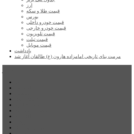
ارز
قیمت طلا و سکه
بورس
قیمت خودرو داخلی
قیمت خودرو خارجی
قیمت تلویزیون
قیمت تبلت
قیمت موبایل
یادداشت
مرمت بنای تاریخی امامزاده هارون (ع) طالقان آغاز شد
پیشتازان البرز
خانه
اجتماعی
سیاسی
فرهنگ و هنر
علم و فناوری
پزشکی و سلامت
اقتصادی
ورزشی
آموزش و پرورش
مدیریت شهری