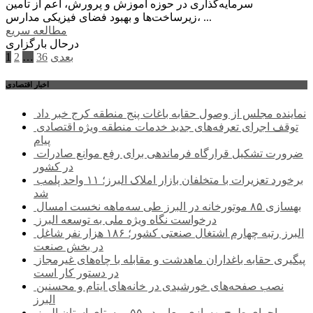
سرمایه‌گذاری در حوزه آموزش و پرورش، اعم از تامین
زیرساخت‌ها و بهبود فضای فیزیکی مدارس، ...
مطالعه سریع
درحال بارگزاری
صفحه‌بندی
بعدی
36
…
2
1
نوشته‌ها
اخبار اقتصادی
نماینده مجلس از وصول حقابه باغات پنج منطقه کرج خبر داد
توقف اجرای تعرفه‌های جدید خدمات منطقه ویژه اقتصادی
پیام
ضرورت تشکیل قرارگاه فرماندهی برای رفع موانع صادرات
در کشور
برخورد تعزیرات با متخلفان بازار املاک البرز؛ ۱۱ واحد پلمب
شد
بهسازی ۸۵ موتورخانه در البرز طی سه‌ماهه نخست امسال
درخواست نگاه ویژه ملی به توسعه البرز
البرز رتبه چهارم اشتغال صنعتی کشور؛ ۱۸۶ هزار نفر شاغل
در بخش صنعت
پیگیری حقابه باغداران ماهدشت و مقابله با چاه‌های غیرمجاز
در دستور کار است
نصب صفحه‌های خورشیدی در خانه‌های ایتام و محسنین
البرز
اجرای طرح بهسازی معابر در ۵۵ روستای استان البرز