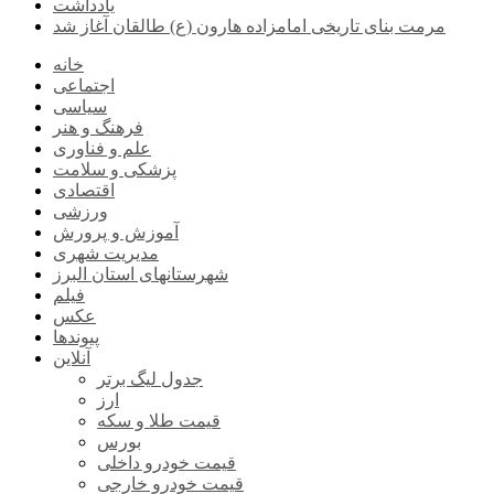
یادداشت
مرمت بنای تاریخی امامزاده هارون (ع) طالقان آغاز شد
خانه
اجتماعی
سیاسی
فرهنگ و هنر
علم و فناوری
پزشکی و سلامت
اقتصادی
ورزشی
آموزش و پرورش
مدیریت شهری
شهرستانهای استان البرز
فیلم
عکس
پیوندها
آنلاین
جدول لیگ برتر
ارز
قیمت طلا و سکه
بورس
قیمت خودرو داخلی
قیمت خودرو خارجی