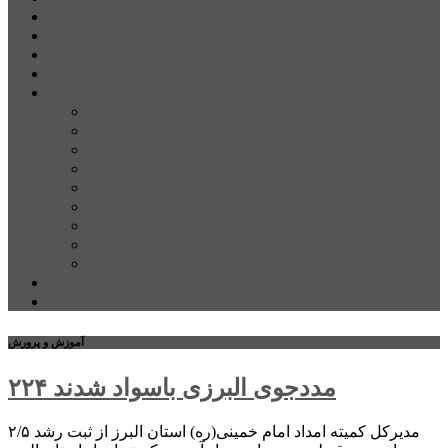
شهرستانهای استان البرز
فیلم
عکس
پیوندها
آنلاین
جدول لیگ برتر
ارز
قیمت طلا و سکه
بورس
قیمت خودرو داخلی
قیمت خودرو خارجی
قیمت تلویزیون
قیمت تبلت
قیمت موبایل
یادداشت
مرمت بنای تاریخی امامزاده هارون (ع) طالقان آغاز شد
آموزش و پرورش
۲۲۴ مددجوی البرزی باسواد شدند
مدیرکل کمیته امداد امام خمینی(ره) استان البرز از ثبت رشد ۲/۵