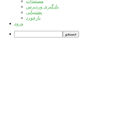
وردپرس
مستندات
یادگیری وردپرس
پشتیبانی
بازخورد
ورود
جستجو