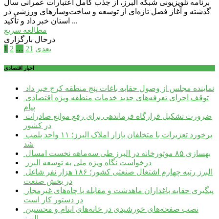
برنامه تلویزیونی شبکه البرز، از جذب کامل اعتبارات عمرانی سال
گذشته و آغاز فصل تازه‌ای از توسعه و ساخت‌وسازهای ورزشی در
استان خبر داد و تأکید ...
مطالعه سریع
درحال بارگزاری
صفحه‌بندی
بعدی
21
…
2
1
نوشته‌ها
اخبار اقتصادی
نماینده مجلس از وصول حقابه باغات پنج منطقه کرج خبر داد
توقف اجرای تعرفه‌های جدید خدمات منطقه ویژه اقتصادی
پیام
ضرورت تشکیل قرارگاه فرماندهی برای رفع موانع صادرات
در کشور
برخورد تعزیرات با متخلفان بازار املاک البرز؛ ۱۱ واحد پلمب
شد
بهسازی ۸۵ موتورخانه در البرز طی سه‌ماهه نخست امسال
درخواست نگاه ویژه ملی به توسعه البرز
البرز رتبه چهارم اشتغال صنعتی کشور؛ ۱۸۶ هزار نفر شاغل
در بخش صنعت
پیگیری حقابه باغداران ماهدشت و مقابله با چاه‌های غیرمجاز
در دستور کار است
نصب صفحه‌های خورشیدی در خانه‌های ایتام و محسنین
البرز