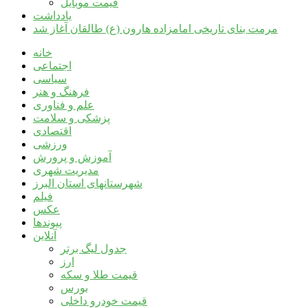
قیمت موبایل
یادداشت
مرمت بنای تاریخی امامزاده هارون (ع) طالقان آغاز شد
خانه
اجتماعی
سیاسی
فرهنگ و هنر
علم و فناوری
پزشکی و سلامت
اقتصادی
ورزشی
آموزش و پرورش
مدیریت شهری
شهرستانهای استان البرز
فیلم
عکس
پیوندها
آنلاین
جدول لیگ برتر
ارز
قیمت طلا و سکه
بورس
قیمت خودرو داخلی