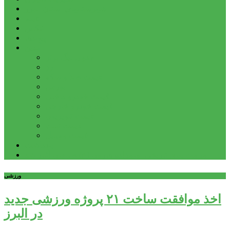
شهرستانهای استان البرز
فیلم
عکس
پیوندها
آنلاین
جدول لیگ برتر
ارز
قیمت طلا و سکه
بورس
قیمت خودرو داخلی
قیمت خودرو خارجی
قیمت تلویزیون
قیمت تبلت
قیمت موبایل
یادداشت
مرمت بنای تاریخی امامزاده هارون (ع) طالقان آغاز شد
ورزشی
اخذ موافقت ساخت ۲۱ پروژه ورزشی جدید
در البرز