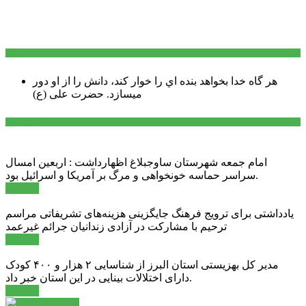
سخن روز
هر گاه خدا بخواهد بنده اي را خوار كند، دانش را از او دور
میسازد.
حضرت علی (ع)
آخرین اخبار:
امام جمعه شهرستان ساوجبلاغ اظهارداشت : اربعین امسال
سراسر حماسه خونخواهی و مرگ بر آمریکا و اسرائیل بود.
ادامه ...
یادداشتی برای ترویج فرهنگ جایگزینی هزینه‌های تشریفاتی مراسم
ترحیم با مشارکت در آزادی زندانیان جرائم غیرعمد
ادامه ...
مدیر کل بهزیستی استان البرز از شناسایی ۲ هزار و ۴۰۰ کودک
دارای اختلالات بینایی در این استان خبر داد.
ادامه ...