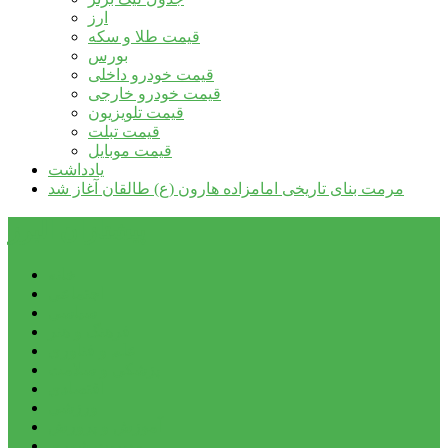
ارز
قیمت طلا و سکه
بورس
قیمت خودرو داخلی
قیمت خودرو خارجی
قیمت تلویزیون
قیمت تبلت
قیمت موبایل
یادداشت
مرمت بنای تاریخی امامزاده هارون (ع) طالقان آغاز شد
پیشتازان البرز
خانه
اجتماعی
سیاسی
فرهنگ و هنر
علم و فناوری
پزشکی و سلامت
اقتصادی
ورزشی
آموزش و پرورش
مدیریت شهری