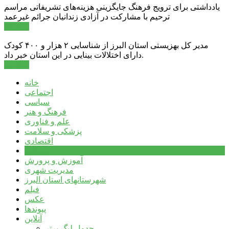
یادداشتی برای ترویج فرهنگ جایگزینی هزینه‌های تشریفاتی مراسم
ترحیم با مشارکت در آزادی زندانیان جرائم غیرعمد
ادامه ...
مدیر کل بهزیستی استان البرز از شناسایی ۲ هزار و ۴۰۰ کودک
دارای اختلالات بینایی در این استان خبر داد.
ادامه ...
خانه
اجتماعی
سیاسی
فرهنگ و هنر
علم و فناوری
پزشکی و سلامت
اقتصادی
ورزشی
آموزش و پرورش
مدیریت شهری
شهرستانهای استان البرز
فیلم
عکس
پیوندها
آنلاین
جدول لیگ برتر