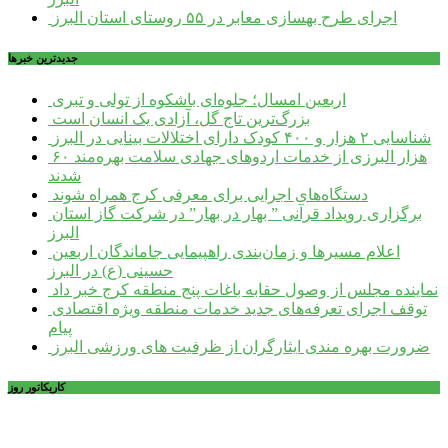
اجرای طرح بهسازی معابر در ۵۵ روستای استان البرز
جديدترين خبرها
اربعین امسال؛ جلوه‌ای باشکوه از تولی و تبری
بزرگ‌ترین تاج گل، آزادی یک انسان است
شناسایی ۲ هزار و ۴۰۰ کودک دارای اختلالات بینایی در البرز
۶۰ هزار البرزی از خدمات اردوهای جهادی سلامت بهره‌مند
شدند
دستگاه‌های اجرایی برای معرفی کرج همراه شوند
برگزاری رویداد قرآنی ” بهار در بهار” در شرکت گاز استان
البرز
اعلام مسیرها و زمان‌بندی راهپیمایی جاماندگان اربعین
حسینی (ع) در البرز
نماینده مجلس از وصول حقابه باغات پنج منطقه کرج خبر داد
توقف اجرای تعرفه‌های جدید خدمات منطقه ویژه اقتصادی
پیام
ضرورت بهره مندی ایثارگران از ظرفیت های ورزشی البرز
کاریکاتور روز