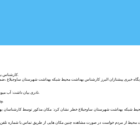
کارشناس بهداشت محیط ساوجبلاغ از کشف پنج تن آبمیوه غیر بهداشتی در این کارگاه غیر مجاز خبر داد.
یگاه خبری پیشتازان البرز کارشناس بهداشت محیط شبکه بهداشت شهرستان ساوجبلاغ ،ضمن ا
نادری بیان داشت: آب میوه‌های تقلبی در سوله ای با متراژ حدود ۵۰۰ متر مربع در شرایط غیر بهداشتی نگهداری می شد.
وی افزود: این آبمیوه ها در بطری‌های ۲۵۰ سی سی تولید و برای مصرف به بازار عرضه می شد.
ط شبکه بهداشت شهرستان ساوجبلاغ خطر نشان کرد: مکان مذکور توسط کارشناسان بهدا