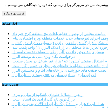
اخبار اقتصادی
نماینده مجلس از وصول حقابه باغات پنج منطقه کرج خبر داد
وقف اجرای تعرفه‌های جدید خدمات منطقه ویژه اقتصادی پیام
شکیل قرارگاه فرماندهی برای رفع موانع صادرات در کشور
ورد تعزیرات با متخلفان بازار املاک البرز؛ ۱۱ واحد پلمب شد
بهسازی ۸۵ موتورخانه در البرز طی سه‌ماهه نخست امسال
درخواست نگاه ویژه ملی به توسعه البرز
صنعتی کشور؛ ۱۸۶ هزار نفر شاغل در بخش صنعت
اران ماهدشت و مقابله با چاه‌های غیرمجاز در دستور کار است
نصب صفحه‌های خورشیدی در خانه‌های ایتام و محسنین البرز
اجرای طرح بهسازی معابر در ۵۵ روستای استان البرز
جديدترين خبرها
اربعین امسال؛ جلوه‌ای باشکوه از تولی و تبری
بزرگ‌ترین تاج گل، آزادی یک انسان است
شناسایی ۲ هزار و ۴۰۰ کودک دارای اختلالات بینایی در البرز