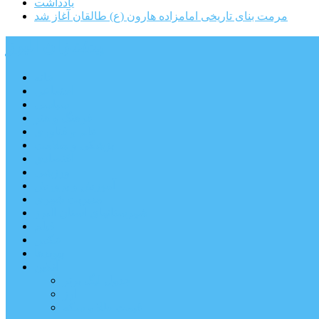
یادداشت
مرمت بنای تاریخی امامزاده هارون (ع) طالقان آغاز شد
پیشتازان البرز
خانه
اجتماعی
سیاسی
فرهنگ و هنر
علم و فناوری
پزشکی و سلامت
اقتصادی
ورزشی
آموزش و پرورش
مدیریت شهری
شهرستانهای استان البرز
فیلم
عکس
پیوندها
آنلاین
جدول لیگ برتر
ارز
قیمت طلا و سکه