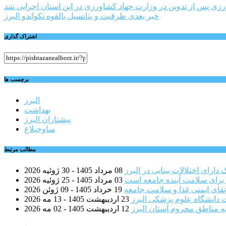
راهبری
زی پس از تدوین در وزارت جهاد کشاورزی در این استان اجرایی شد
خبر بعدی
ظرفیت و پتانسیل بالقوه تکواندو البرز
نوشته
اشتراک گذاری
برچسب ها
البرز
بهداشت
پیشتازان البرز
ساوجبلاغ
مطالب مرتبط
08 مرداد 1405 - 30 ژوئیه 2026
 برای سلامت آینده جامعه است
03 مرداد 1405 - 25 ژوئیه 2026
قای ایمنی غذا و سلامت جامعه
19 خرداد 1405 - 09 ژوئن 2026
 دانشگاه علوم پزشکی البرز
23 اردیبهشت 1405 - 13 مه 2026
ه مناطق محروم استان البرز
12 اردیبهشت 1405 - 02 مه 2026