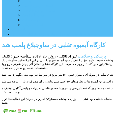
بورس
قیمت خودرو داخلی
قیمت خودرو خارجی
قیمت تلویزیون
قیمت تبلت
قیمت موبایل
یادداشت
مرمت بنای تاریخی امامزاده هارون (ع) طالقان آغاز شد
کارگاه آبمیوه تقلبی در ساوجبلاغ پلمب شد
پزشکی و سلامت
تیر 4, 1398 - ژوئن 25, 2019
شناسه خبر : 1639
علام این خبر گفت: بر روی محصولات این کارگاه نشانی استان آذربایجان شرقی درج و با
مشخصات جعلی روانه بازار می شدند.
شت محیط روز گذشته بازرسی و امروز با حضور قاضی تعزیرات و پلیس آگاهی توقیف و
واحد پلمپ شد.
این کارشناس بهداشت محیط از مردم خواست در صورت مشاهده چنین مکان هایی از طریق تماس با شماره تلفن سامانه شکایت بهداشتی ۱۹۰ وزارت بهداشت مسئولان امر را در جریان این فعالیت‌ها قرار
دهند.