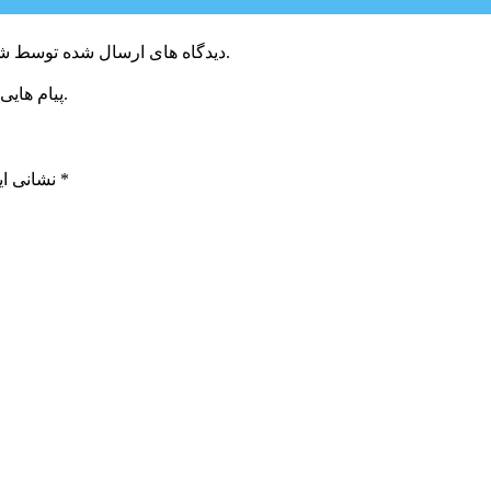
دیدگاه های ارسال شده توسط شما، پس از تایید توسط خبرگزاری الف در وب منتشر خواهد شد.
پیام هایی که به غیر از زبان فارسی یا غیر مرتبط باشد منتشر نخواهد شد.
*
بخش‌های موردنیاز علامت‌گذاری شده‌اند
نشانی ای