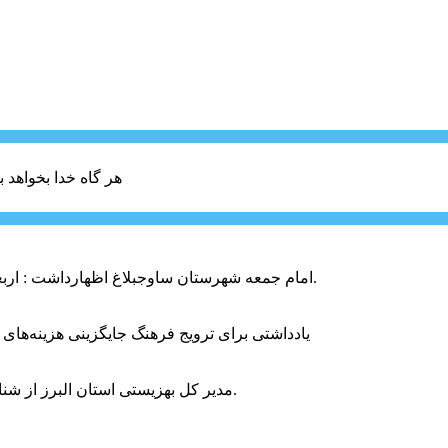
هر گاه خدا بخواهد ب
امام جمعه شهرستان ساوجبلاغ اظهارداشت : اربعین امسال سراسر حماسه خونخواهی و مرگ بر آمریکا و اسرائیل بود.
یادداشتی برای ترویج فرهنگ جایگزینی هزینه‌های
مدیر کل بهزیستی استان البرز از شناسایی ۲ هزار و ۴۰۰ کودک دارای اختلالات بینایی در این استان خبر داد.