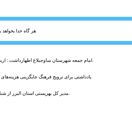
هر گاه خدا بخواهد ب
امام جمعه شهرستان ساوجبلاغ اظهارداشت : اربعین امسال سراسر حماسه خونخواهی و مرگ بر آمریکا و اسرائیل بود.
یادداشتی برای ترویج فرهنگ جایگزینی هزینه‌های
مدیر کل بهزیستی استان البرز از شناسایی ۲ هزار و ۴۰۰ کودک دارای اختلالات بینایی در این استان خبر داد.