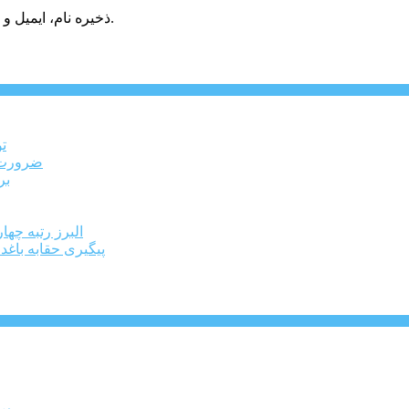
ذخیره نام، ایمیل و وبسایت من در مرورگر برای زمانی که دوباره دیدگاهی می‌نویسم.
ت
ضرورت ت
برخ
البرز رتبه چهارم اشتغال 
پیگیری حقابه باغد