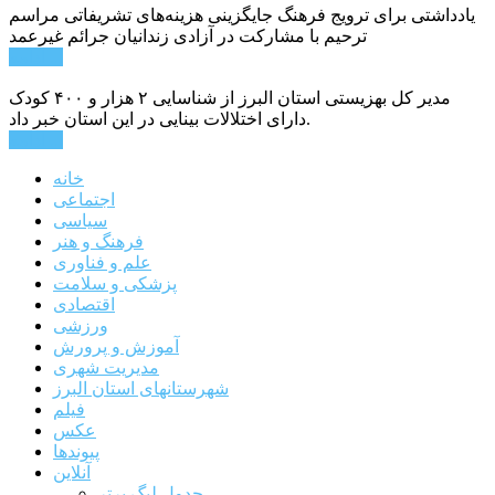
یادداشتی برای ترویج فرهنگ جایگزینی هزینه‌های تشریفاتی مراسم
ترحیم با مشارکت در آزادی زندانیان جرائم غیرعمد
ادامه ...
مدیر کل بهزیستی استان البرز از شناسایی ۲ هزار و ۴۰۰ کودک
دارای اختلالات بینایی در این استان خبر داد.
ادامه ...
خانه
اجتماعی
سیاسی
فرهنگ و هنر
علم و فناوری
پزشکی و سلامت
اقتصادی
ورزشی
آموزش و پرورش
مدیریت شهری
شهرستانهای استان البرز
فیلم
عکس
پیوندها
آنلاین
جدول لیگ برتر