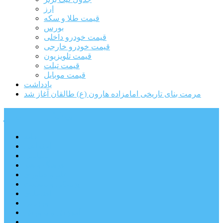
ارز
قیمت طلا و سکه
بورس
قیمت خودرو داخلی
قیمت خودرو خارجی
قیمت تلویزیون
قیمت تبلت
قیمت موبایل
یادداشت
مرمت بنای تاریخی امامزاده هارون (ع) طالقان آغاز شد
پیشتازان البرز
خانه
اجتماعی
سیاسی
فرهنگ و هنر
علم و فناوری
پزشکی و سلامت
اقتصادی
ورزشی
آموزش و پرورش
مدیریت شهری