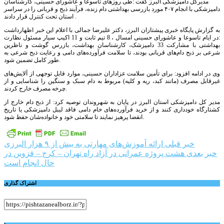
مدیرکل دامپزشکی البرز گفت :طی روزهای تاسوعا و عاشورای حسینی، کارشناسان
دامپزشکی با انجام ۴۰۷ مورد بازرسی بهداشتی دام زنده، فرآیند ذبح و قربانی را در سراسر
استان تحت کنترل قرار دادند .
به گزارش پایگاه خبری پیشتازان البرز، دکتر علیرضا جمالی با اعلام این خبر اظهارداشت
:در ایام تاسوعا و عاشورای حسینی امسال ، 8 تیم ثابت و 11 اکیپ سیار مسئول نظارت
بهداشتی با مشارکت 33 دامپزشک، کارشناسان بهداشت، بازرس گوشت و ناظرین
شرعی بر ذبح دام‌های قربانی بودند، تا سلامت فرآورده‌های دامی و رعایت ذبح شرعی به
طور کامل تضمین شود.
وی در ادامه افزود: برای تأمین سلامت عزاداران حسینی، موارد قابل توجهی از آلایش‌های
غیرقابل مصرف (مانند کبد، ریه و کلیه) مربوط به دام سبک و سنگین را شناسایی و از
چرخه مصرف خارج کردند.
مدیر کل دامپزشکی استان البرز در پایان به شهروندان توصیه کرد: از ذبح دام خارج از
کشتارگاه خودداری کنند و از خرید فرآورده‌های خام دامی فاقد لیبل دامپزشکی یا تاریخ
انقضا پرهیز نمایند تا سلامتی خود و خانواده‌شان حفظ شود.
راهبری
خبر قبلی
ارائه آموزش‌های مهارتی به بیش از ۹ هزار البرزی
خبر بعدی
هشت پروژه عمرانی در آزاد راه تهران – کرج – قزوین در
نوشته
حال انجام است
اشتراک گذاری