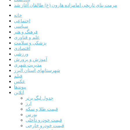
مرمت بنای تاریخی امامزاده هارون (ع) طالقان آغاز شد
خانه
اجتماعی
سیاسی
فرهنگ و هنر
علم و فناوری
پزشکی و سلامت
اقتصادی
ورزشی
آموزش و پرورش
مدیریت شهری
شهرستانهای استان البرز
فیلم
عکس
پیوندها
آنلاین
جدول لیگ برتر
ارز
قیمت طلا و سکه
بورس
قیمت خودرو داخلی
قیمت خودرو خارجی