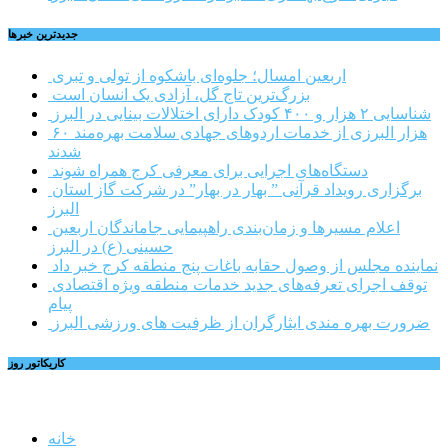
جديدترين خبرها
اربعین امسال؛ جلوه‌ای باشکوه از تولی و تبری
بزرگ‌ترین تاج گل، آزادی یک انسان است
شناسایی ۲ هزار و ۴۰۰ کودک دارای اختلالات بینایی در البرز
۶۰ هزار البرزی از خدمات اردوهای جهادی سلامت بهره‌مند
شدند
دستگاه‌های اجرایی برای معرفی کرج همراه شوند
برگزاری رویداد قرآنی ” بهار در بهار” در شرکت گاز استان
البرز
اعلام مسیرها و زمان‌بندی راهپیمایی جاماندگان اربعین
حسینی (ع) در البرز
نماینده مجلس از وصول حقابه باغات پنج منطقه کرج خبر داد
توقف اجرای تعرفه‌های جدید خدمات منطقه ویژه اقتصادی
پیام
ضرورت بهره مندی ایثارگران از ظرفیت های ورزشی البرز
کاریکاتور روز
خانه