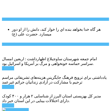
سخن روز
هر گاه خدا بخواهد بنده اي را خوار كند، دانش را از او دور
میسازد.
حضرت علی (ع)
آخرین اخبار:
امام جمعه شهرستان ساوجبلاغ اظهارداشت : اربعین امسال
سراسر حماسه خونخواهی و مرگ بر آمریکا و اسرائیل بود.
ادامه ...
یادداشتی برای ترویج فرهنگ جایگزینی هزینه‌های تشریفاتی مراسم
ترحیم با مشارکت در آزادی زندانیان جرائم غیرعمد
ادامه ...
مدیر کل بهزیستی استان البرز از شناسایی ۲ هزار و ۴۰۰ کودک
دارای اختلالات بینایی در این استان خبر داد.
ادامه ...