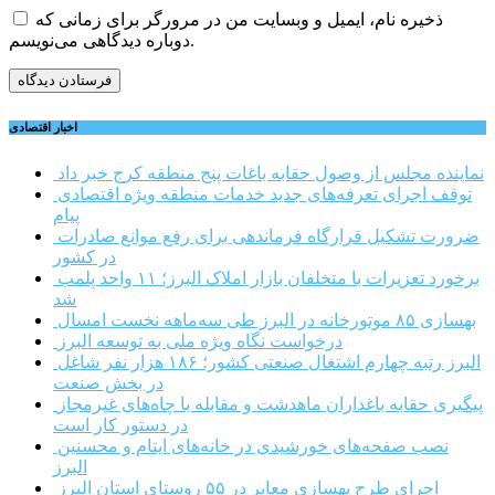
ذخیره نام، ایمیل و وبسایت من در مرورگر برای زمانی که
دوباره دیدگاهی می‌نویسم.
اخبار اقتصادی
نماینده مجلس از وصول حقابه باغات پنج منطقه کرج خبر داد
توقف اجرای تعرفه‌های جدید خدمات منطقه ویژه اقتصادی
پیام
ضرورت تشکیل قرارگاه فرماندهی برای رفع موانع صادرات
در کشور
برخورد تعزیرات با متخلفان بازار املاک البرز؛ ۱۱ واحد پلمب
شد
بهسازی ۸۵ موتورخانه در البرز طی سه‌ماهه نخست امسال
درخواست نگاه ویژه ملی به توسعه البرز
البرز رتبه چهارم اشتغال صنعتی کشور؛ ۱۸۶ هزار نفر شاغل
در بخش صنعت
پیگیری حقابه باغداران ماهدشت و مقابله با چاه‌های غیرمجاز
در دستور کار است
نصب صفحه‌های خورشیدی در خانه‌های ایتام و محسنین
البرز
اجرای طرح بهسازی معابر در ۵۵ روستای استان البرز