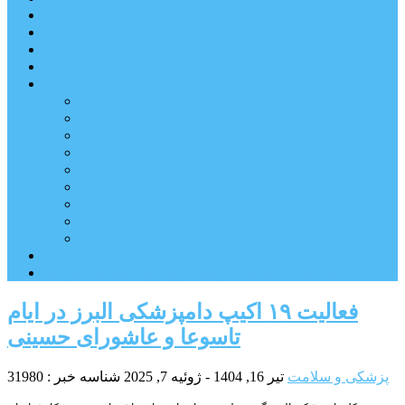
شهرستانهای استان البرز
فیلم
عکس
پیوندها
آنلاین
جدول لیگ برتر
ارز
قیمت طلا و سکه
بورس
قیمت خودرو داخلی
قیمت خودرو خارجی
قیمت تلویزیون
قیمت تبلت
قیمت موبایل
یادداشت
مرمت بنای تاریخی امامزاده هارون (ع) طالقان آغاز شد
فعالیت ١٩ اکیپ دامپزشکی البرز در ایام
تاسوعا و عاشورای حسینی
پزشکی و سلامت
تیر 16, 1404 - ژوئیه 7, 2025
شناسه خبر : 31980