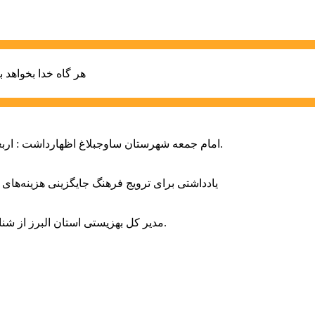
هر گاه خدا بخواهد ب
امام جمعه شهرستان ساوجبلاغ اظهارداشت : اربعین امسال سراسر حماسه خونخواهی و مرگ بر آمریکا و اسرائیل بود.
یادداشتی برای ترویج فرهنگ جایگزینی هزینه‌های
مدیر کل بهزیستی استان البرز از شناسایی ۲ هزار و ۴۰۰ کودک دارای اختلالات بینایی در این استان خبر داد.