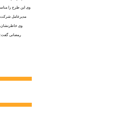
وی این طرح را مناسب
مدیرعامل شرکت فر
وی خاطرنشان نم
رمضانی گفت: هد