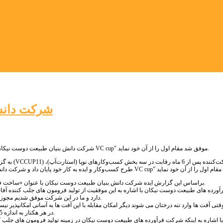
شرکت دانش ب
شرکت دانش بنیان طبیعت دوست نیکان از بین 120 تیم شرکت کننده در یازدهمین جشنواره "کارآفرینی و توسعه کسب‌وکار شریف VC cup" موفق شد مقام اول را از آن خود نماید.
به گزارش پ
براساس این گزارش ایده شرکت دانش بنیان طبیعت دوست نیکان با عنوان «ساخت فرومون جنسی حشرات جهت کنترل و مقابله با آفات گیاهی» موفق به کسب رتبه اول گردید.
رده های طبیعت دوست نیکان با اشاره به این موفقیت از تولید فرومون های جلب کننده آفات
دارد و ما در این شرکت موفق شدیم مجوز 9 نوع فرمون جنسی برای مقابله با آفات در گیاهان را از سازمان اصلاح نباتات کشور بگیریم.
 وقتی آفت ها وارد تنه درختان می شوند دیگر امکان مقابله با این آفت ها به آسانی امکانپذی
در هر هکتار به اندازه 15 تا 16 تله کار گذاشته می شود و با عمر مفید حداقل یک ماه می توان به مبارزه آفت ها رفت.
 اشاره به اینکه شرکت فرآورده های طبیعت دوست نیکان در زمینه تولید فرومون های جلب ک