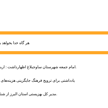
هر گاه خدا بخواهد ب
امام جمعه شهرستان ساوجبلاغ اظهارداشت : اربعین امسال سراسر حماسه خونخواهی و مرگ بر آمریکا و اسرائیل بود.
یادداشتی برای ترویج فرهنگ جایگزینی هزینه‌های
مدیر کل بهزیستی استان البرز از شناسایی ۲ هزار و ۴۰۰ کودک دارای اختلالات بینایی در این استان خبر داد.