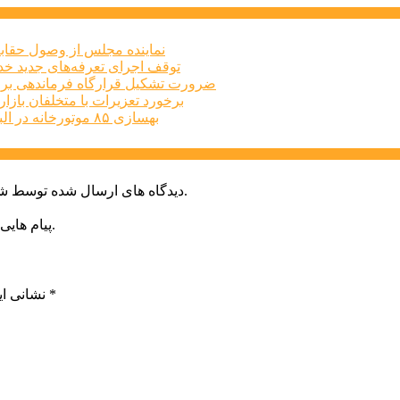
نماینده مجلس از وصول حقابه
توقف اجرای تعرفه‌های جدید خد
ضرورت تشکیل قرارگاه فرماندهی برا
برخورد تعزیرات با متخلفان بازار املاک البرز
بهسازی ۸۵ موتورخانه در البرز طی سه‌ماهه نخست امسال
دیدگاه های ارسال شده توسط شما، پس از تایید توسط خبرگزاری الف در وب منتشر خواهد شد.
پیام هایی که به غیر از زبان فارسی یا غیر مرتبط باشد منتشر نخواهد شد.
*
بخش‌های موردنیاز علامت‌گذاری شده‌اند
نشانی ای