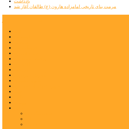
یادداشت
مرمت بنای تاریخی امامزاده هارون (ع) طالقان آغاز شد
پیشتازان البرز
خانه
اجتماعی
سیاسی
فرهنگ و هنر
علم و فناوری
پزشکی و سلامت
اقتصادی
ورزشی
آموزش و پرورش
مدیریت شهری
شهرستانهای استان البرز
فیلم
عکس
پیوندها
آنلاین
جدول لیگ برتر
ارز
قیمت طلا و سکه