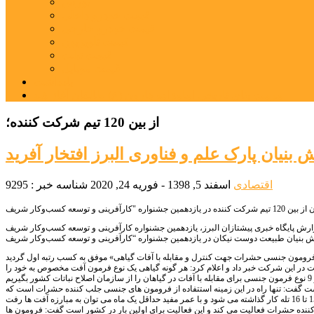
بورس
قیمت خودرو داخلی
قیمت خودرو خارجی
قیمت تلویزیون
قیمت تبلت
قیمت موبایل
یادداشت
مرمت بنای تاریخی امامزاده هارون (ع) طالقان آغاز شد
از بین 120 تیم شرکت کننده؛
نیان پارک علم و فناوری البرز افتخار آفرید
اقتصادی
اسفند 5, 1398 - فوریه 24, 2020
شناسه خبر : 9295
ایگاه خبری پیشتازان البرز، یازدهمین جشنواره کارآفرینی و توسعه کسب‌وکار شریف (VCCUP11) با حضور 120 تیم شرکت‌کننده پس از 6 ماه رقابت در سه بخش کسب‌وکارهای نوپا (استارت‌آپ)،
 در این شرکت خبر داد و اعلام کرد: هر گونه گیاهی یک نوع فرمون آفت مخصوص به خود را
ر نیست گفت: تنها راه در این زمینه استتفاده از فرومون های جنسی جلب کننده حشرات است که
ننده حشرات فعالیت می کند و این فعالیت برای اولین بار در کشور است گفت: فرومون ها