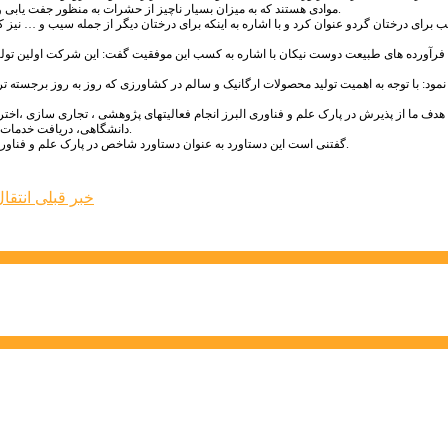
موادی هستند که به میزان بسیار ناچیز از حشرات به منظور جفت یابی و یا تجمع و سایر اهداف دیگر ترشح می شوند و افراد همان جامعه را مورد تاثیر قرار می دهند.
 برای درختان گردو عنوان کرد و با اشاره به اینکه برای درختان دیگر از جمله سیب و … نیز 
آورده های طبیعت دوست نیکان با اشاره به کسب این موفقیت گفت: این شرکت اولین تولی
ود: با توجه به اهمیت تولید محصولات ارگانیک و سالم در کشاورزی که روز به روز برجسته تر
ف ما از پذیرش در پارک علم و فناوری البرز انجام فعالیت­های پژوهشی ، تجاری ­سازی ،اختراع، ب
دانشگاهی، دریافت خدمات و مشاوره­های تخصصی و عمومی و استفاده از منابع موجود در پارک مانند زمین و دفتر است.
گفتنی است این دستاورد به عنوان دستاورد شاخص در پارک علم و فناوری البرز در حوزه کشاورزی مورد توجه کارشناسان بخش کشاورزی و باغی قرار گرفته است.
خبر قبلی
انتقا