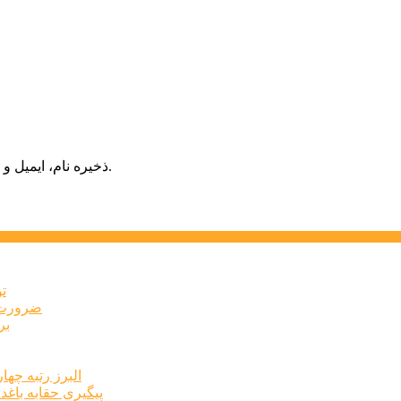
ذخیره نام، ایمیل و وبسایت من در مرورگر برای زمانی که دوباره دیدگاهی می‌نویسم.
ت
ضرورت ت
برخ
البرز رتبه چهارم اشتغال 
پیگیری حقابه باغد