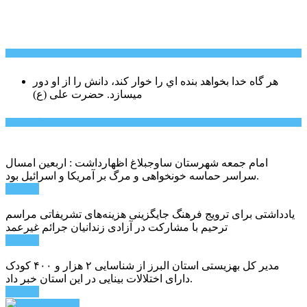
سخن روز
هر گاه خدا بخواهد بنده اي را خوار كند، دانش را از او دور
میسازد.
حضرت علی (ع)
آخرین اخبار:
امام جمعه شهرستان ساوجبلاغ اظهارداشت : اربعین امسال
سراسر حماسه خونخواهی و مرگ بر آمریکا و اسرائیل بود.
ادامه ...
یادداشتی برای ترویج فرهنگ جایگزینی هزینه‌های تشریفاتی مراسم
ترحیم با مشارکت در آزادی زندانیان جرائم غیرعمد
ادامه ...
مدیر کل بهزیستی استان البرز از شناسایی ۲ هزار و ۴۰۰ کودک
دارای اختلالات بینایی در این استان خبر داد.
ادامه ...