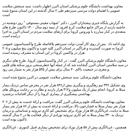
معاون بهداشت دانشگاه علوم پزشکی استان البرز اظهار داشت: سبد سنجش سلامت
عمومی با اهتمام دولت مردمی سیزدهم طی ۲ سال گذشته در این استان متنوع شده
است.
به گزارش پایگاه خبری پیشتازان البرز ، دکتر “شهاب معینی مستوفی ” روز دوشنبه در
حاشیه بازدید از مراکز جامع سلامت کرج افزود: از نیمه دوم سال ۱۴۰۰ تاکنون طرح های
متعددی در کنار مبارزه با ویروس کرونا برای ارتقای سلامت مردم در استان البرز به اجرا
درآمده است.
وی ادامه داد : پس از روی کار آمدن دولت سیزدهم بلافاصله طرح واکسیناسیون عمومی
کرونا به صورت گسترده و فراگیر در استان البرز کلید خورد و تاکنون پنج میلیون و ۲۰۸
هزار دز واکسن کرونا در این استان به مصرف رسیده است.
معاون دانشگاه علوم پزشکی البرز گفت : در کنار واکسیناسیون کرونا، طرح های دیگری
در سبد سلامتی استان البرز گنجانده شد که از جمله آنها خطرسنجی بروز سکته های قلبی
و مغزی در جمعیت بالای ۳۰ سال برای بیش از ۵۴۵ هزار نفر به شمار می رود.
معاون دانشگاه علوم پزشکی: سبد سنجش سلامت عمومی در البرز متنوع شده است
وی تشکیل ۳۳۶ تیم رهگیری و پیگیری بیش از۸۳۶ هزار نفر در معرض تماس نزدیک بیمار
مبتلا به کرونا، انجام بیش از یک میلیون و۳۱۲ هزار بازدید و نظارت بر رعایت پروتکل های
بهداشتی پیشگیری از بیماری کرونا را از دیگر اقدامات برشمرد.
معاون بهداشت دانشگاه علوم پزشکی البرز گفت: مراقبت و ارائۀ خدمت به بیش از ۲۰۶
هزار نفر بیمار مبتلا به فشارخون بالا، مراقبت و ارائۀ خدمت به بیش از ۸۶ هزار نفر بیمار
مبتلا به دیابت، غربالگری ۵۸ هزار نوزاد برای تشخیص کم کاری تیروئید و شناسایی و درمان
نزدیک به ۳۴۰ بیمار مبتلا به کم کاری تیروئید نوزادی از دیگر فعالیت ها در ۲ سال گذشته
تاکنون بوده است.
همچنین ، غربالگری بیش از ۵۸ هزار نوزاد برای تشخیص بیماری فنیل کتنوری ، غربالگری