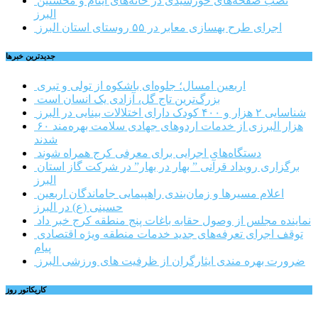
نصب صفحه‌های خورشیدی در خانه‌های ایتام و محسنین
البرز
اجرای طرح بهسازی معابر در ۵۵ روستای استان البرز
جديدترين خبرها
اربعین امسال؛ جلوه‌ای باشکوه از تولی و تبری
بزرگ‌ترین تاج گل، آزادی یک انسان است
شناسایی ۲ هزار و ۴۰۰ کودک دارای اختلالات بینایی در البرز
۶۰ هزار البرزی از خدمات اردوهای جهادی سلامت بهره‌مند
شدند
دستگاه‌های اجرایی برای معرفی کرج همراه شوند
برگزاری رویداد قرآنی ” بهار در بهار” در شرکت گاز استان
البرز
اعلام مسیرها و زمان‌بندی راهپیمایی جاماندگان اربعین
حسینی (ع) در البرز
نماینده مجلس از وصول حقابه باغات پنج منطقه کرج خبر داد
توقف اجرای تعرفه‌های جدید خدمات منطقه ویژه اقتصادی
پیام
ضرورت بهره مندی ایثارگران از ظرفیت های ورزشی البرز
کاریکاتور روز