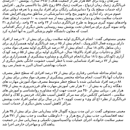
سرطان روده برای ۵۵۲ هزار نفر از جمعیت هدف (۵۰-۶۹ سال) ، پوشش ۱۰۰درصدی
غربالگری ژنتیک زمان ازدواج ، مراقبت ژنتیک ۵۳۸ زوج ناقل بتا تالاسمی ماژور ، افزایش
ارائه خدمات سطح یک و۲ دندانپزشکی رایگان برای افراد نیازمند و با تعرفه دولتی برای
عموم مردم، راه اندازی و تجهیز پنج واحد دندانپزشکی در مناطق محروم،افزایش تعداد
خدمات سلامت دهان و دندان تحت پوشش بیمه از سه خدمت به ۱۰ خدمت، ارتقای تعداد
واحدهای نمونه گیری مربوط به طرح غربالگری دیابت از ۲۴ واحد به ۳۳ واحد، راه اندازی ۳۱
واحد نمونه گیری برای مراجعان تحت پوشش بیمه روستایی بخش دیگری از دیگر اقداماتی
است که معاون دانشگاه علوم پزشکی البرز به آنها اشاره کرد.
معینی مستوفی گفت : انجام غربالگری اولیه سلامت روان برای بیش از ۷۰ درصد از افراد
دارای پرونده فعال الکترونیک ، انجام بیش از ۷۵ درصد غربالگری اولیه همسرآزاری برای
زنان متاهل بالای ۱۸ سال ، انجام بیش از ۶۳ درصد غربالگری اولیه مصرف مواد مخدر،
الکل و دخانیات برای افراد بالای۱۵ سال، غربالگری اولیه برای بیش از ۵۵ درصد کودک
آزاری (کودکان پنج تا ۱۸ سال)،انجام غربالگری و مشاوره پیشگیری از همسرآزاری برای
بیش از ۷۲ درصد افراد شناسایی شده با خطر آسیب خشونت خانگی بخش دیگری از
خدمات بهداشتی استان البرز به شمار می رود.
وی انجام مداخله شناختی رفتاری برای بیش از ۷۷ درصد افرادی که سطح خطر مصرف
دخانیات آنها بالا است، انجام مداخله مختصر پیشگیری از مصرف مواد مخدر برای بیش از
۸۸ درصد افراد شناسایی شده با سطح خطر متوسط مصرف مواد،آموزش مهارت های
دهگانه زندگی به بیش از ۲۰۰ هزار نفر، آموزش مهارت های فرزندپروری به بیش از ۲۳۵
هزار نفر ، برپایی بیش از ۴۵۰ میز خدمت جهت ارائه مشاوره روانشناسی و آموزش های
سلامتی ، اختصاص کانکس برای سه مرکز کاهش آسیب نظرآباد، فردیس و کلاک و انجام
غربالگری از نظر« اچ آی وی» و تست کووید، ۲ بار در سال برای تمامی افراد تحت پوشش
مراکز کاهش آسیب بخش دیگری از خدمات است.
معینی مستوفی گفت: در این مدت پروژه گلوبال فاند بیماریابی سل برای بیش از ۳۵ هزار
تبعه افغانستانی، جذب بیش از پنج هزار و ۶۰۰ داوطلب سلامت و جذب بیش از ۳۷۱ هزار
سفیر سلامت خانواده، اجرای عملیات واکسیناسیون تکمیلی و بیماریابی سل در جمعیت
پناهندگان و مهاجران خارجی اجرا شد.