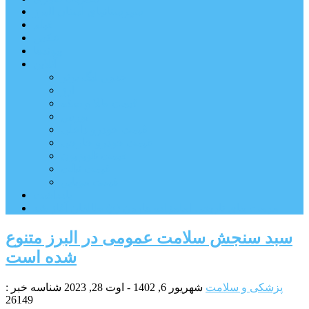
شهرستانهای استان البرز
فیلم
عکس
پیوندها
آنلاین
جدول لیگ برتر
ارز
قیمت طلا و سکه
بورس
قیمت خودرو داخلی
قیمت خودرو خارجی
قیمت تلویزیون
قیمت تبلت
قیمت موبایل
یادداشت
مرمت بنای تاریخی امامزاده هارون (ع) طالقان آغاز شد
سبد سنجش سلامت عمومی در البرز متنوع
شده است
پزشکی و سلامت
شهریور 6, 1402 - اوت 28, 2023
شناسه خبر :
26149