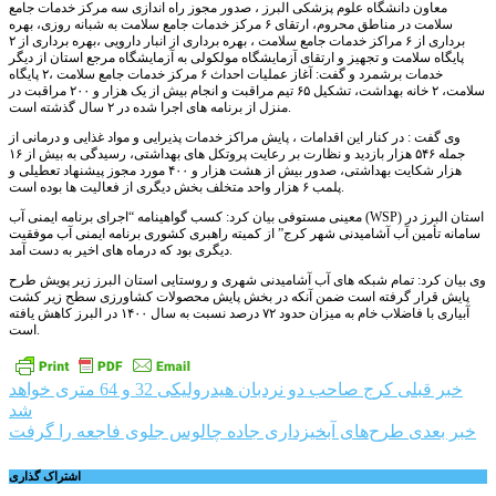
معاون دانشگاه علوم پزشکی البرز ، صدور مجوز راه اندازی سه مرکز خدمات جامع
سلامت در مناطق محروم، ارتقای ۶ مرکز خدمات جامع سلامت به شبانه روزی، بهره
برداری از ۶ مراکز خدمات جامع سلامت ، بهره برداری از انبار دارویی ،بهره برداری از ۲
پایگاه سلامت و تجهیز و ارتقای آزمایشگاه مولکولی به آزمایشگاه مرجع استان از دیگر
خدمات برشمرد و گفت: آغاز عملیات احداث ۶ مرکز خدمات جامع سلامت ،۲ پایگاه
سلامت، ۲ خانه بهداشت، تشکیل ۶۵ تیم مراقبت و انجام بیش از یک هزار و ۲۰۰ مراقبت در
منزل از برنامه های اجرا شده در ۲ سال گذشته است.
وی گفت : در کنار این اقدامات ، پایش مراکز خدمات پذیرایی و مواد غذایی و درمانی از
جمله ۵۴۶ هزار بازدید و نظارت بر رعایت پروتکل های بهداشتی، رسیدگی به بیش از ۱۶
هزار شکایت بهداشتی، صدور بیش از هشت هزار و ۴۰۰ مورد مجوز پیشنهاد تعطیلی و
پلمب ۶ هزار واحد متخلف بخش دیگری از فعالیت ها بوده است.
معینی مستوفی بیان کرد: کسب گواهینامه “اجرای برنامه ایمنی آب (WSP) استان البرز در
سامانه تأمین آب آشامیدنی شهر کرج” از کمیته راهبری کشوری برنامه ایمنی آب موفقیت
دیگری بود که درماه های اخیر به دست آمد.
وی بیان کرد: تمام شبکه های آب آشامیدنی شهری و روستایی استان البرز زیر پویش طرح
پایش قرار گرفته است ضمن آنکه در بخش پایش محصولات کشاورزی سطح زیر کشت
آبیاری با فاضلاب خام به میزان حدود ۷۲ درصد نسبت به سال ۱۴۰۰ در البرز کاهش یافته
است.
راهبری
خبر قبلی
کرج صاحب دو نردبان هیدرولیکی 32 و 64 متری خواهد
شد
نوشته
خبر بعدی
طرح‌های آبخیزداری جاده چالوس جلوی فاجعه را گرفت
اشتراک گذاری