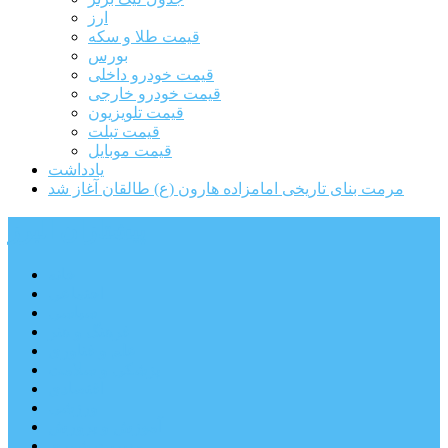
ارز
قیمت طلا و سکه
بورس
قیمت خودرو داخلی
قیمت خودرو خارجی
قیمت تلویزیون
قیمت تبلت
قیمت موبایل
یادداشت
مرمت بنای تاریخی امامزاده هارون (ع) طالقان آغاز شد
پیشتازان البرز
خانه
اجتماعی
سیاسی
فرهنگ و هنر
علم و فناوری
پزشکی و سلامت
اقتصادی
ورزشی
آموزش و پرورش
مدیریت شهری