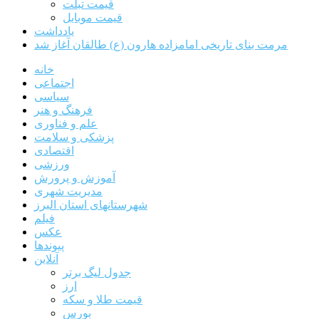
قیمت تبلت
قیمت موبایل
یادداشت
مرمت بنای تاریخی امامزاده هارون (ع) طالقان آغاز شد
خانه
اجتماعی
سیاسی
فرهنگ و هنر
علم و فناوری
پزشکی و سلامت
اقتصادی
ورزشی
آموزش و پرورش
مدیریت شهری
شهرستانهای استان البرز
فیلم
عکس
پیوندها
آنلاین
جدول لیگ برتر
ارز
قیمت طلا و سکه
بورس