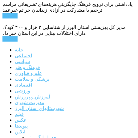
یادداشتی برای ترویج فرهنگ جایگزینی هزینه‌های تشریفاتی مراسم
ترحیم با مشارکت در آزادی زندانیان جرائم غیرعمد
ادامه ...
مدیر کل بهزیستی استان البرز از شناسایی ۲ هزار و ۴۰۰ کودک
دارای اختلالات بینایی در این استان خبر داد.
ادامه ...
خانه
اجتماعی
سیاسی
فرهنگ و هنر
علم و فناوری
پزشکی و سلامت
اقتصادی
ورزشی
آموزش و پرورش
مدیریت شهری
شهرستانهای استان البرز
فیلم
عکس
پیوندها
آنلاین
جدول لیگ برتر