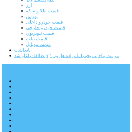
ارز
قیمت طلا و سکه
بورس
قیمت خودرو داخلی
قیمت خودرو خارجی
قیمت تلویزیون
قیمت تبلت
قیمت موبایل
یادداشت
مرمت بنای تاریخی امامزاده هارون (ع) طالقان آغاز شد
پیشتازان البرز
خانه
اجتماعی
سیاسی
فرهنگ و هنر
علم و فناوری
پزشکی و سلامت
اقتصادی
ورزشی
آموزش و پرورش
مدیریت شهری