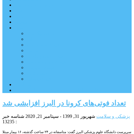
شهرستانهای استان البرز
فیلم
عکس
پیوندها
آنلاین
جدول لیگ برتر
ارز
قیمت طلا و سکه
بورس
قیمت خودرو داخلی
قیمت خودرو خارجی
قیمت تلویزیون
قیمت تبلت
قیمت موبایل
یادداشت
مرمت بنای تاریخی امامزاده هارون (ع) طالقان آغاز شد
تعداد فوتی‌های کرونا در البرز افزایشی شد
پزشکی و سلامت
شهریور 31, 1399 - سپتامبر 21, 2020
شناسه خبر
: 13235
سرپرست دانشگاه علوم پزشکی البرز گفت: متاسفانه در ۲۴ ساعت گذشته، ۱۶ بیمار مبتلا