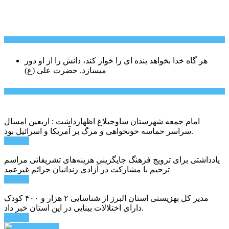
سخن روز
هر گاه خدا بخواهد بنده اي را خوار كند، دانش را از او دور
میسازد.
حضرت علی (ع)
آخرین اخبار:
امام جمعه شهرستان ساوجبلاغ اظهارداشت : اربعین امسال
سراسر حماسه خونخواهی و مرگ بر آمریکا و اسرائیل بود.
ادامه ...
یادداشتی برای ترویج فرهنگ جایگزینی هزینه‌های تشریفاتی مراسم
ترحیم با مشارکت در آزادی زندانیان جرائم غیرعمد
ادامه ...
مدیر کل بهزیستی استان البرز از شناسایی ۲ هزار و ۴۰۰ کودک
دارای اختلالات بینایی در این استان خبر داد.
ادامه ...