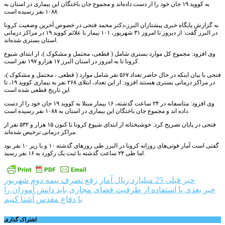
به کووید ۱۹ جان خود را از دست داده‌اند و مجموع جان باختگان این بیماری در استان به
۱۰۸۸ نفر رسیده است.
به گزارش پایگاه خبری پیشتازان البرز،دکتر محمد فتحی در خصوص آخرین وضعیت کرونا
در البرز گفت: از دیروز تا امروز ۳۱ شهریور، ۱۰۱ بیمار با علائم کووید ۱۹ در مراکز درمانی
استان بستری شده‌اند.
وی افزود: مجموع کل موارد بستری شامل ( قطعی، محتمل و مشکوک )، از ابتدای شیوع
کرونا تا به امروز در استان البرز ۱۷ هزارو ۱۹۷ نفر است.
فتحی با بیان اینکه در حال حاضر تعداد ۵۶۷ نفر شامل موارد ( قطعی ، محتمل و مشکوک )،
در مراکز درمانی بستری هستند افزود: از این تعداد، ابتلای ۲۶۸ نفر به بیماری کووید ۱۹، تا
این تاریخ قطعی شده است.
وی افزود: متاسفانه در ۲۴ ساعت گذشته، ۱۶ بیمار مبتلا به کووید ۱۹ جان خود را از دست
داده اند و مجموع جان باختگان این بیماری در استان به ۱۰۸۸ نفر رسیده است.
فتحی در پایان تصریح کرد: خوشبختانه از ابتدای شیوع کرونا تا کنون ۱۵ هزار و ۵۳۲ نفر از
مراکز درمانی ترخیص شده‌اند.
گفتی است آمار فوتی‌های روزانه کرونا در البرز طی روزهای گذشته ۱۰ و یا زیر ۱۰ نفر بود
اما طی ۲۴ ساعت گذشته با ثبت یک رکورد به ۱۶ نفر رسید.
راهبری
خبر قبلی
25 میلیارد ریال آمار رفع تصرف نیمه دوم شهریور
خبر بعدی
با استفاده از ظرفیت فضای مجازی باید دانش آموزان را
نوشته
با دفاع مقدس آشنا کنیم
اشتراک گذاری