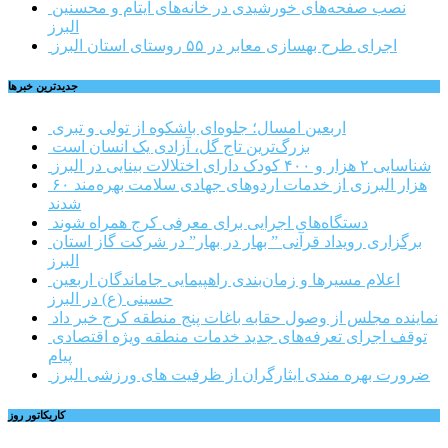
نصب صفحه‌های خورشیدی در خانه‌های ایتام و محسنین
البرز
اجرای طرح بهسازی معابر در ۵۵ روستای استان البرز
جديدترين خبرها
اربعین امسال؛ جلوه‌ای باشکوه از تولی و تبری
بزرگ‌ترین تاج گل، آزادی یک انسان است
شناسایی ۲ هزار و ۴۰۰ کودک دارای اختلالات بینایی در البرز
۶۰ هزار البرزی از خدمات اردوهای جهادی سلامت بهره‌مند
شدند
دستگاه‌های اجرایی برای معرفی کرج همراه شوند
برگزاری رویداد قرآنی ” بهار در بهار” در شرکت گاز استان
البرز
اعلام مسیرها و زمان‌بندی راهپیمایی جاماندگان اربعین
حسینی (ع) در البرز
نماینده مجلس از وصول حقابه باغات پنج منطقه کرج خبر داد
توقف اجرای تعرفه‌های جدید خدمات منطقه ویژه اقتصادی
پیام
ضرورت بهره مندی ایثارگران از ظرفیت های ورزشی البرز
کاریکاتور روز