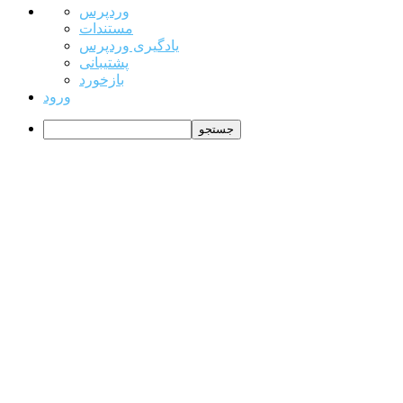
درباره
وردپرس
وردپرس
مستندات
یادگیری وردپرس
پشتیبانی
بازخورد
ورود
جستجو