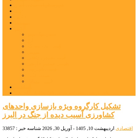
شهرستانهای استان البرز
فیلم
عکس
پیوندها
آنلاین
جدول لیگ برتر
ارز
قیمت طلا و سکه
بورس
قیمت خودرو داخلی
قیمت خودرو خارجی
قیمت تلویزیون
قیمت تبلت
قیمت موبایل
یادداشت
مرمت بنای تاریخی امامزاده هارون (ع) طالقان آغاز شد
تشکیل کارگروه ویژه‌ بازسازی واحدهای
کشاورزی آسیب دیده از جنگ در البرز
اقتصادی
اردیبهشت 10, 1405 - آوریل 30, 2026
شناسه خبر : 33857