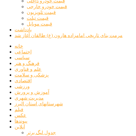
قیمت خودرو داخلی
قیمت خودرو خارجی
قیمت تلویزیون
قیمت تبلت
قیمت موبایل
یادداشت
مرمت بنای تاریخی امامزاده هارون (ع) طالقان آغاز شد
خانه
اجتماعی
سیاسی
فرهنگ و هنر
علم و فناوری
پزشکی و سلامت
اقتصادی
ورزشی
آموزش و پرورش
مدیریت شهری
شهرستانهای استان البرز
فیلم
عکس
پیوندها
آنلاین
جدول لیگ برتر