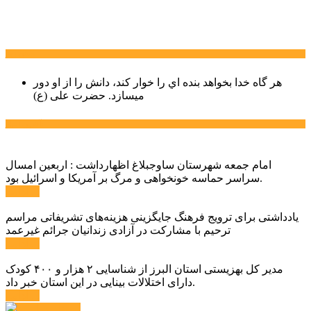
سخن روز
هر گاه خدا بخواهد بنده اي را خوار كند، دانش را از او دور
میسازد.
حضرت علی (ع)
آخرین اخبار:
امام جمعه شهرستان ساوجبلاغ اظهارداشت : اربعین امسال
سراسر حماسه خونخواهی و مرگ بر آمریکا و اسرائیل بود.
ادامه ...
یادداشتی برای ترویج فرهنگ جایگزینی هزینه‌های تشریفاتی مراسم
ترحیم با مشارکت در آزادی زندانیان جرائم غیرعمد
ادامه ...
مدیر کل بهزیستی استان البرز از شناسایی ۲ هزار و ۴۰۰ کودک
دارای اختلالات بینایی در این استان خبر داد.
ادامه ...