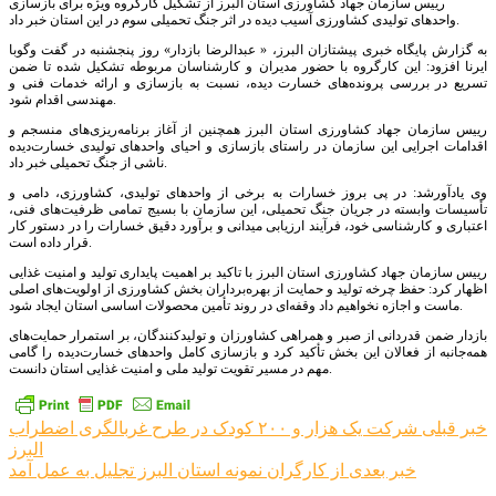
رییس سازمان جهاد کشاورزی استان البرز از تشکیل کارگروه ویژه‌ برای بازسازی
واحدهای تولیدی کشاورزی آسیب دیده در اثر جنگ تحمیلی سوم در این استان خبر داد.
به گزارش پایگاه خبری پیشتازان البرز، « عبدالرضا بازدار» روز پنجشنبه در گفت وگوبا
ایرنا افزود: این کارگروه با حضور مدیران و کارشناسان مربوطه تشکیل شده تا ضمن
تسریع در بررسی پرونده‌های خسارت دیده، نسبت به بازسازی و ارائه خدمات فنی و
مهندسی اقدام شود.
رییس سازمان جهاد کشاورزی استان البرز همچنین از آغاز برنامه‌ریزی‌های منسجم و
اقدامات اجرایی این سازمان در راستای بازسازی و احیای واحدهای تولیدی خسارت‌دیده
ناشی از جنگ تحمیلی خبر داد.
وی یادآورشد: در پی بروز خسارات به برخی از واحدهای تولیدی، کشاورزی، دامی و
تأسیسات وابسته در جریان جنگ تحمیلی، این سازمان با بسیج تمامی ظرفیت‌های فنی،
اعتباری و کارشناسی خود، فرآیند ارزیابی میدانی و برآورد دقیق خسارات را در دستور کار
قرار داده است.
رییس سازمان جهاد کشاورزی استان البرز با تاکید بر اهمیت پایداری تولید و امنیت غذایی
اظهار کرد: حفظ چرخه تولید و حمایت از بهره‌برداران بخش کشاورزی از اولویت‌های اصلی
ماست و اجازه نخواهیم داد وقفه‌ای در روند تأمین محصولات اساسی استان ایجاد شود.
بازدار ضمن قدردانی از صبر و همراهی کشاورزان و تولیدکنندگان، بر استمرار حمایت‌های
همه‌جانبه از فعالان این بخش تأکید کرد و بازسازی کامل واحدهای خسارت‌دیده را گامی
مهم در مسیر تقویت تولید ملی و امنیت غذایی استان دانست.
راهبری
خبر قبلی
شرکت یک هزار و ۲۰۰ کودک در طرح غربالگری اضطراب
البرز
نوشته
خبر بعدی
از کارگران نمونه استان البرز تجلیل به عمل آمد