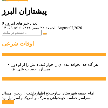
پیشتازان البرز
تعداد خبر های امروز: 0
August 07,2026
الجمعة ۲۲ صفر ۱۴۴۸
۱۴۰۵/۰۵/۱۶
اوقات شرعی
سخن روز
هر گاه خدا بخواهد بنده اي را خوار كند، دانش را از او دور
میسازد.
حضرت علی (ع)
آخرین اخبار:
امام جمعه شهرستان ساوجبلاغ اظهارداشت : اربعین امسال
سراسر حماسه خونخواهی و مرگ بر آمریکا و اسرائیل بود.
ادامه ...