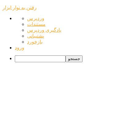
رفتن به نوار ابزار
درباره
وردپرس
وردپرس
مستندات
یادگیری وردپرس
پشتیبانی
بازخورد
ورود
جستجو