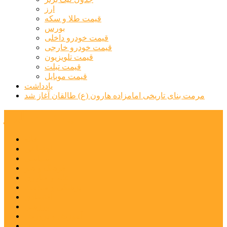
ارز
قیمت طلا و سکه
بورس
قیمت خودرو داخلی
قیمت خودرو خارجی
قیمت تلویزیون
قیمت تبلت
قیمت موبایل
یادداشت
مرمت بنای تاریخی امامزاده هارون (ع) طالقان آغاز شد
پیشتازان البرز
خانه
اجتماعی
سیاسی
فرهنگ و هنر
علم و فناوری
پزشکی و سلامت
اقتصادی
ورزشی
آموزش و پرورش
مدیریت شهری