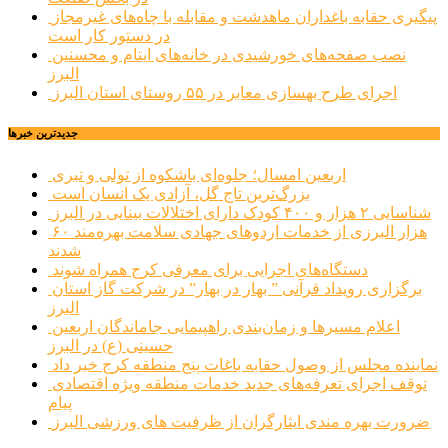
پیگیری حقابه باغداران ماهدشت و مقابله با چاه‌های غیرمجاز
در دستور کار است
نصب صفحه‌های خورشیدی در خانه‌های ایتام و محسنین
البرز
اجرای طرح بهسازی معابر در ۵۵ روستای استان البرز
جديدترين خبرها
اربعین امسال؛ جلوه‌ای باشکوه از تولی و تبری
بزرگ‌ترین تاج گل، آزادی یک انسان است
شناسایی ۲ هزار و ۴۰۰ کودک دارای اختلالات بینایی در البرز
۶۰ هزار البرزی از خدمات اردوهای جهادی سلامت بهره‌مند
شدند
دستگاه‌های اجرایی برای معرفی کرج همراه شوند
برگزاری رویداد قرآنی ” بهار در بهار” در شرکت گاز استان
البرز
اعلام مسیرها و زمان‌بندی راهپیمایی جاماندگان اربعین
حسینی (ع) در البرز
نماینده مجلس از وصول حقابه باغات پنج منطقه کرج خبر داد
توقف اجرای تعرفه‌های جدید خدمات منطقه ویژه اقتصادی
پیام
ضرورت بهره مندی ایثارگران از ظرفیت های ورزشی البرز