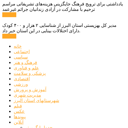
یادداشتی برای ترویج فرهنگ جایگزینی هزینه‌های تشریفاتی مراسم
ترحیم با مشارکت در آزادی زندانیان جرائم غیرعمد
ادامه ...
مدیر کل بهزیستی استان البرز از شناسایی ۲ هزار و ۴۰۰ کودک
دارای اختلالات بینایی در این استان خبر داد.
ادامه ...
خانه
اجتماعی
سیاسی
فرهنگ و هنر
علم و فناوری
پزشکی و سلامت
اقتصادی
ورزشی
آموزش و پرورش
مدیریت شهری
شهرستانهای استان البرز
فیلم
عکس
پیوندها
آنلاین
جدول لیگ برتر