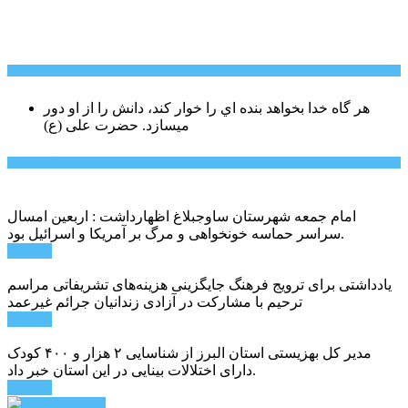
سخن روز
هر گاه خدا بخواهد بنده اي را خوار كند، دانش را از او دور
میسازد.
حضرت علی (ع)
آخرین اخبار:
امام جمعه شهرستان ساوجبلاغ اظهارداشت : اربعین امسال
سراسر حماسه خونخواهی و مرگ بر آمریکا و اسرائیل بود.
ادامه ...
یادداشتی برای ترویج فرهنگ جایگزینی هزینه‌های تشریفاتی مراسم
ترحیم با مشارکت در آزادی زندانیان جرائم غیرعمد
ادامه ...
مدیر کل بهزیستی استان البرز از شناسایی ۲ هزار و ۴۰۰ کودک
دارای اختلالات بینایی در این استان خبر داد.
ادامه ...