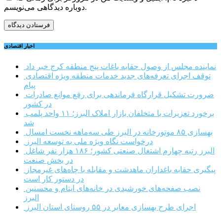
دوباره دیدگاهی می‌نویسم.
اخبار اقتصادی
نماینده مجلس از وصول حقابه باغات پنج منطقه کرج خبر داد
توقف اجرای تعرفه‌های جدید خدمات منطقه ویژه اقتصادی
پیام
ضرورت تشکیل قرارگاه فرماندهی برای رفع موانع صادرات
در کشور
برخورد تعزیرات با متخلفان بازار املاک البرز؛ ۱۱ واحد پلمب
شد
بهسازی ۸۵ موتورخانه در البرز طی سه‌ماهه نخست امسال
درخواست نگاه ویژه ملی به توسعه البرز
البرز رتبه چهارم اشتغال صنعتی کشور؛ ۱۸۶ هزار نفر شاغل
در بخش صنعت
پیگیری حقابه باغداران ماهدشت و مقابله با چاه‌های غیرمجاز
در دستور کار است
نصب صفحه‌های خورشیدی در خانه‌های ایتام و محسنین
البرز
اجرای طرح بهسازی معابر در ۵۵ روستای استان البرز