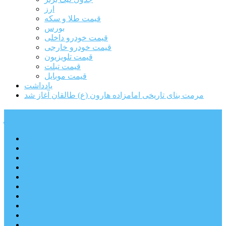
ارز
قیمت طلا و سکه
بورس
قیمت خودرو داخلی
قیمت خودرو خارجی
قیمت تلویزیون
قیمت تبلت
قیمت موبایل
یادداشت
مرمت بنای تاریخی امامزاده هارون (ع) طالقان آغاز شد
پیشتازان البرز
خانه
اجتماعی
سیاسی
فرهنگ و هنر
علم و فناوری
پزشکی و سلامت
اقتصادی
ورزشی
آموزش و پرورش
مدیریت شهری