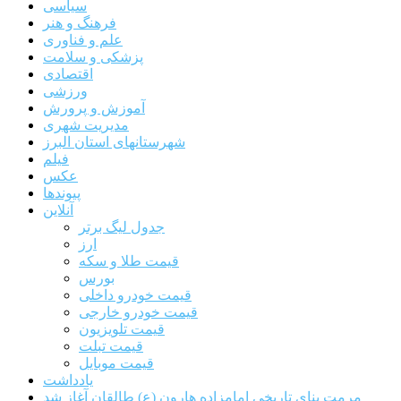
سیاسی
فرهنگ و هنر
علم و فناوری
پزشکی و سلامت
اقتصادی
ورزشی
آموزش و پرورش
مدیریت شهری
شهرستانهای استان البرز
فیلم
عکس
پیوندها
آنلاین
جدول لیگ برتر
ارز
قیمت طلا و سکه
بورس
قیمت خودرو داخلی
قیمت خودرو خارجی
قیمت تلویزیون
قیمت تبلت
قیمت موبایل
یادداشت
مرمت بنای تاریخی امامزاده هارون (ع) طالقان آغاز شد