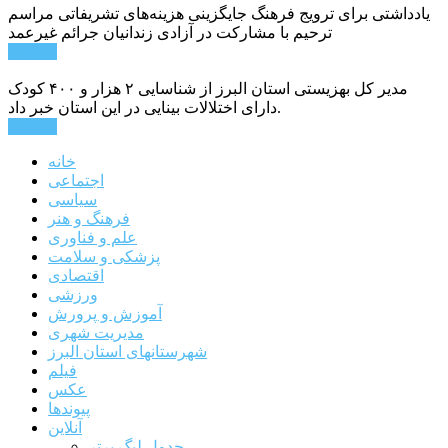
یادداشتی برای ترویج فرهنگ جایگزینی هزینه‌های تشریفاتی مراسم
ترحیم با مشارکت در آزادی زندانیان جرائم غیرعمد
ادامه ...
مدیر کل بهزیستی استان البرز از شناسایی ۲ هزار و ۴۰۰ کودک
دارای اختلالات بینایی در این استان خبر داد.
ادامه ...
خانه
اجتماعی
سیاسی
فرهنگ و هنر
علم و فناوری
پزشکی و سلامت
اقتصادی
ورزشی
آموزش و پرورش
مدیریت شهری
شهرستانهای استان البرز
فیلم
عکس
پیوندها
آنلاین
جدول لیگ برتر