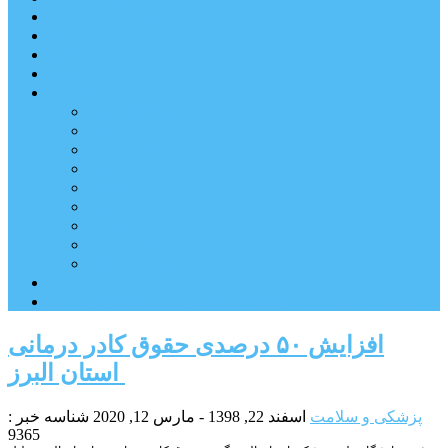
شهرستانهای استان البرز
فیلم
عکس
پیوندها
آنلاین
جدول لیگ برتر
ارز
قیمت طلا و سکه
بورس
قیمت خودرو داخلی
قیمت خودرو خارجی
قیمت تلویزیون
قیمت تبلت
قیمت موبایل
یادداشت
مرمت بنای تاریخی امامزاده هارون (ع) طالقان آغاز شد
افزایش ۵۰ درصد‌ی حقوق کادر درمانی
استان البرز ‌
پزشکی و سلامت
اسفند 22, 1398 - مارس 12, 2020
شناسه خبر :
9365