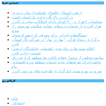
جديدترين خبرها
اربعین امسال؛ جلوه‌ای باشکوه از تولی و تبری
بزرگ‌ترین تاج گل، آزادی یک انسان است
شناسایی ۲ هزار و ۴۰۰ کودک دارای اختلالات بینایی در البرز
۶۰ هزار البرزی از خدمات اردوهای جهادی سلامت بهره‌مند
شدند
دستگاه‌های اجرایی برای معرفی کرج همراه شوند
برگزاری رویداد قرآنی ” بهار در بهار” در شرکت گاز استان
البرز
اعلام مسیرها و زمان‌بندی راهپیمایی جاماندگان اربعین
حسینی (ع) در البرز
نماینده مجلس از وصول حقابه باغات پنج منطقه کرج خبر داد
توقف اجرای تعرفه‌های جدید خدمات منطقه ویژه اقتصادی
پیام
ضرورت بهره مندی ایثارگران از ظرفیت های ورزشی البرز
کاریکاتور روز
خانه
اجتماعی