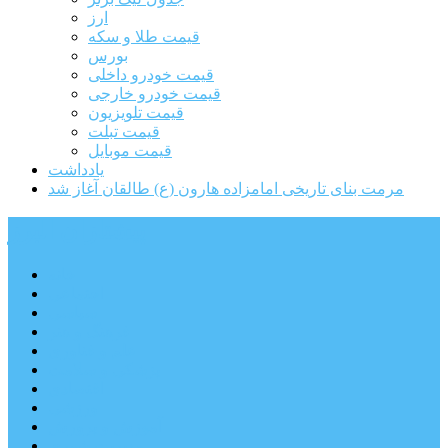
ارز
قیمت طلا و سکه
بورس
قیمت خودرو داخلی
قیمت خودرو خارجی
قیمت تلویزیون
قیمت تبلت
قیمت موبایل
یادداشت
مرمت بنای تاریخی امامزاده هارون (ع) طالقان آغاز شد
پیشتازان البرز
خانه
اجتماعی
سیاسی
فرهنگ و هنر
علم و فناوری
پزشکی و سلامت
اقتصادی
ورزشی
آموزش و پرورش
مدیریت شهری