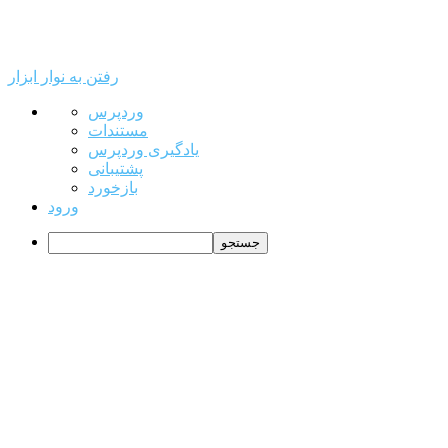
رفتن به نوار ابزار
درباره
وردپرس
وردپرس
مستندات
یادگیری وردپرس
پشتیبانی
بازخورد
ورود
جستجو