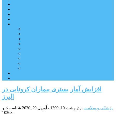
شهرستانهای استان البرز
فیلم
عکس
پیوندها
آنلاین
جدول لیگ برتر
ارز
قیمت طلا و سکه
بورس
قیمت خودرو داخلی
قیمت خودرو خارجی
قیمت تلویزیون
قیمت تبلت
قیمت موبایل
یادداشت
مرمت بنای تاریخی امامزاده هارون (ع) طالقان آغاز شد
افزایش آمار بستری بیماران کرونایی در
البرز
پزشکی و سلامت
اردیبهشت 10, 1399 - آوریل 29, 2020
شناسه خبر
: 10368