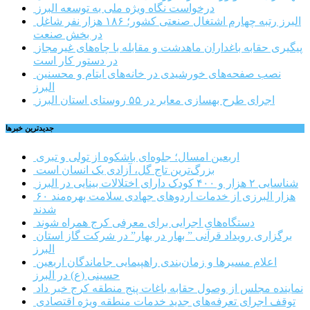
درخواست نگاه ویژه ملی به توسعه البرز
البرز رتبه چهارم اشتغال صنعتی کشور؛ ۱۸۶ هزار نفر شاغل
در بخش صنعت
پیگیری حقابه باغداران ماهدشت و مقابله با چاه‌های غیرمجاز
در دستور کار است
نصب صفحه‌های خورشیدی در خانه‌های ایتام و محسنین
البرز
اجرای طرح بهسازی معابر در ۵۵ روستای استان البرز
جديدترين خبرها
اربعین امسال؛ جلوه‌ای باشکوه از تولی و تبری
بزرگ‌ترین تاج گل، آزادی یک انسان است
شناسایی ۲ هزار و ۴۰۰ کودک دارای اختلالات بینایی در البرز
۶۰ هزار البرزی از خدمات اردوهای جهادی سلامت بهره‌مند
شدند
دستگاه‌های اجرایی برای معرفی کرج همراه شوند
برگزاری رویداد قرآنی ” بهار در بهار” در شرکت گاز استان
البرز
اعلام مسیرها و زمان‌بندی راهپیمایی جاماندگان اربعین
حسینی (ع) در البرز
نماینده مجلس از وصول حقابه باغات پنج منطقه کرج خبر داد
توقف اجرای تعرفه‌های جدید خدمات منطقه ویژه اقتصادی