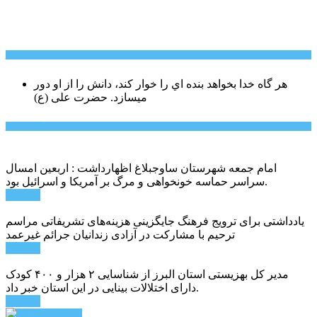
سخن روز
هر گاه خدا بخواهد بنده اي را خوار كند، دانش را از او دور
میسازد.
حضرت علی (ع)
آخرین اخبار:
امام جمعه شهرستان ساوجبلاغ اظهارداشت : اربعین امسال
سراسر حماسه خونخواهی و مرگ بر آمریکا و اسرائیل بود.
ادامه ...
یادداشتی برای ترویج فرهنگ جایگزینی هزینه‌های تشریفاتی مراسم
ترحیم با مشارکت در آزادی زندانیان جرائم غیرعمد
ادامه ...
مدیر کل بهزیستی استان البرز از شناسایی ۲ هزار و ۴۰۰ کودک
دارای اختلالات بینایی در این استان خبر داد.
ادامه ...