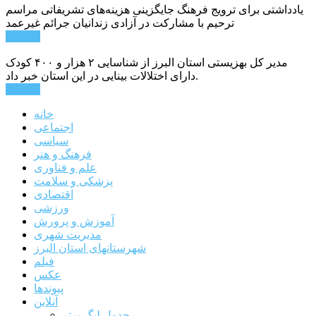
یادداشتی برای ترویج فرهنگ جایگزینی هزینه‌های تشریفاتی مراسم
ترحیم با مشارکت در آزادی زندانیان جرائم غیرعمد
ادامه ...
مدیر کل بهزیستی استان البرز از شناسایی ۲ هزار و ۴۰۰ کودک
دارای اختلالات بینایی در این استان خبر داد.
ادامه ...
خانه
اجتماعی
سیاسی
فرهنگ و هنر
علم و فناوری
پزشکی و سلامت
اقتصادی
ورزشی
آموزش و پرورش
مدیریت شهری
شهرستانهای استان البرز
فیلم
عکس
پیوندها
آنلاین
جدول لیگ برتر