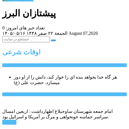
پیشتازان البرز
تعداد خبر های امروز: 0
August 07,2026
الجمعة ۲۲ صفر ۱۴۴۸
۱۴۰۵/۰۵/۱۶
اوقات شرعی
سخن روز
هر گاه خدا بخواهد بنده اي را خوار كند، دانش را از او دور
میسازد.
حضرت علی (ع)
آخرین اخبار:
امام جمعه شهرستان ساوجبلاغ اظهارداشت : اربعین امسال
سراسر حماسه خونخواهی و مرگ بر آمریکا و اسرائیل بود.
ادامه ...