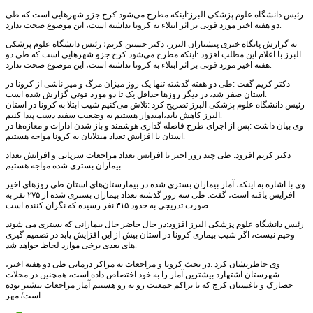
رئیس دانشگاه علوم پزشکی البرز:اینکه مطرح می‌شود کرج جزو شهرهایی است که طی
دو هفته اخیر مورد فوتی بر اثر ابتلاء به کرونا نداشته است، این موضوع صحت ندارد.
به گزارش پایگاه خبری پیشتازان البرز، دکتر حسین کریم؛ رئیس دانشگاه علوم پزشکی
البرز با اعلام این مطلب افزود :اینکه مطرح می‌شود کرج جزو شهرهایی است که طی دو
هفته اخیر مورد فوتی بر اثر ابتلاء به کرونا نداشته است، این موضوع صحت ندارد.
دکتر کریم گفت :طی دو هفته گذشته تنها یک روز میزان مرگ و میر ناشی از کرونا در
استان صفر شد، در دیگر روزها حداقل یک تا دو مورد فوتی گزارش شده است.
رئیس دانشگاه علوم پزشکی البرز تصریح کرد :تلاش می‌کنیم شیب ابتلا به کرونا در استان
البرز کاهش یابد،امیدوار هستیم به وضعیت سفید دست پیدا کنیم.
وی بیان داشت :پس از اجرای طرح فاصله گذاری هوشمند و باز شدن ادارات و مغازه‌ها در
استان با افزایش تعداد مبتلایان به کرونا مواجه هستیم.
دکتر کریم افزود: طی چند روز اخیر با افزایش تعداد مراجعات سرپایی و افزایش تعداد
بیماران بستری شده مواجه هستیم.
وی با اشاره به اینکه، آمار بیماران بستری شده در بیمارستان‌های استان طی روزهای اخیر
افزایش یافته است، گفت: طی سه روز گذشته تعداد بیماران بستری شده از ۲۷۵ نفر به
صورت تدریجی به حدود ۳۱۵ نفر رسیده که نگران کننده است.
رئیس دانشگاه علوم پزشکی البرز افزود:در حال حاضر حال بیمارانی که بستری می شوند
وخیم نیست، اگر شیب بیماری کرونا در استان بیش از این افزایش یابد در تصمیم گیری
های بعدی برخی موارد لحاظ خواهد شد.
وی خاطرنشان کرد :در بحث کرونا و مراجعات به مراکز درمانی طی دو هفته اخیر،
شهرستان اشتهارد بیشترین آمار را به خود اختصاص داده است، همچنین در محلات
حصارک و باغستان کرج که با تراکم جمعیت رو به رو هستیم آمار مراجعات بیشتر بوده
است/ مهر