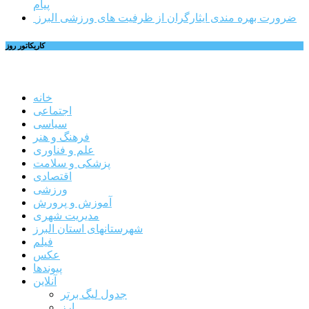
پیام
ضرورت بهره مندی ایثارگران از ظرفیت های ورزشی البرز
کاریکاتور روز
خانه
اجتماعی
سیاسی
فرهنگ و هنر
علم و فناوری
پزشکی و سلامت
اقتصادی
ورزشی
آموزش و پرورش
مدیریت شهری
شهرستانهای استان البرز
فیلم
عکس
پیوندها
آنلاین
جدول لیگ برتر
ارز