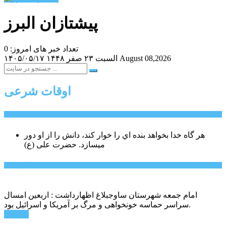
پیشتازان البرز
تعداد خبر های امروز: 0
August 08,2026
السبت ۲۳ صفر ۱۴۴۸
۱۴۰۵/۰۵/۱۷
اوقات شرعی
سخن روز
هر گاه خدا بخواهد بنده اي را خوار كند، دانش را از او دور
میسازد.
حضرت علی (ع)
آخرین اخبار:
امام جمعه شهرستان ساوجبلاغ اظهارداشت : اربعین امسال
سراسر حماسه خونخواهی و مرگ بر آمریکا و اسرائیل بود.
ادامه ...