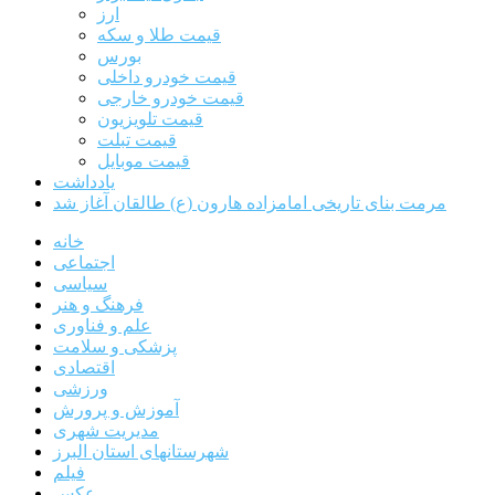
ارز
قیمت طلا و سکه
بورس
قیمت خودرو داخلی
قیمت خودرو خارجی
قیمت تلویزیون
قیمت تبلت
قیمت موبایل
یادداشت
مرمت بنای تاریخی امامزاده هارون (ع) طالقان آغاز شد
خانه
اجتماعی
سیاسی
فرهنگ و هنر
علم و فناوری
پزشکی و سلامت
اقتصادی
ورزشی
آموزش و پرورش
مدیریت شهری
شهرستانهای استان البرز
فیلم
عکس