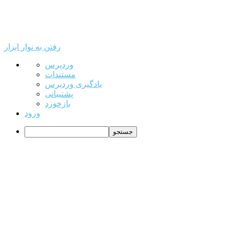
رفتن به نوار ابزار
درباره
وردپرس
وردپرس
مستندات
یادگیری وردپرس
پشتیبانی
بازخورد
ورود
جستجو