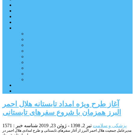
شهرستانهای استان البرز
فیلم
عکس
پیوندها
آنلاین
جدول لیگ برتر
ارز
قیمت طلا و سکه
بورس
قیمت خودرو داخلی
قیمت خودرو خارجی
قیمت تلویزیون
قیمت تبلت
قیمت موبایل
یادداشت
مرمت بنای تاریخی امامزاده هارون (ع) طالقان آغاز شد
آغاز طرح ویژه امداد تابستانه هلال احمر
البرز همزمان با شروع سفرهای تابستانی
پزشکی و سلامت
تیر 2, 1398 - ژوئن 23, 2019
شناسه خبر : 1571
مدیرعامل جمعیت هلال احمر البرز از آغاز سفرهای تابستانی و طرح امدادی هلال احمر در