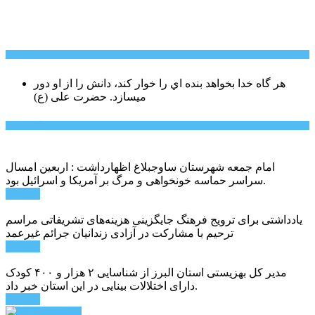
سخن روز
هر گاه خدا بخواهد بنده اي را خوار كند، دانش را از او دور
میسازد.
حضرت علی (ع)
آخرین اخبار:
امام جمعه شهرستان ساوجبلاغ اظهارداشت : اربعین امسال
سراسر حماسه خونخواهی و مرگ بر آمریکا و اسرائیل بود.
ادامه ...
یادداشتی برای ترویج فرهنگ جایگزینی هزینه‌های تشریفاتی مراسم
ترحیم با مشارکت در آزادی زندانیان جرائم غیرعمد
ادامه ...
مدیر کل بهزیستی استان البرز از شناسایی ۲ هزار و ۴۰۰ کودک
دارای اختلالات بینایی در این استان خبر داد.
ادامه ...