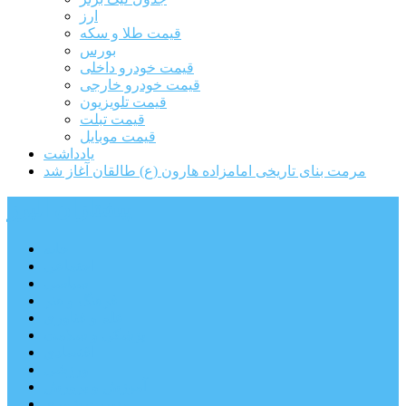
ارز
قیمت طلا و سکه
بورس
قیمت خودرو داخلی
قیمت خودرو خارجی
قیمت تلویزیون
قیمت تبلت
قیمت موبایل
یادداشت
مرمت بنای تاریخی امامزاده هارون (ع) طالقان آغاز شد
پیشتازان البرز
خانه
اجتماعی
سیاسی
فرهنگ و هنر
علم و فناوری
پزشکی و سلامت
اقتصادی
ورزشی
آموزش و پرورش
مدیریت شهری