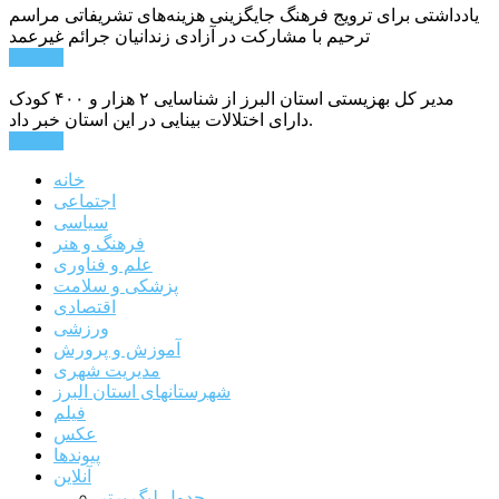
یادداشتی برای ترویج فرهنگ جایگزینی هزینه‌های تشریفاتی مراسم
ترحیم با مشارکت در آزادی زندانیان جرائم غیرعمد
ادامه ...
مدیر کل بهزیستی استان البرز از شناسایی ۲ هزار و ۴۰۰ کودک
دارای اختلالات بینایی در این استان خبر داد.
ادامه ...
خانه
اجتماعی
سیاسی
فرهنگ و هنر
علم و فناوری
پزشکی و سلامت
اقتصادی
ورزشی
آموزش و پرورش
مدیریت شهری
شهرستانهای استان البرز
فیلم
عکس
پیوندها
آنلاین
جدول لیگ برتر