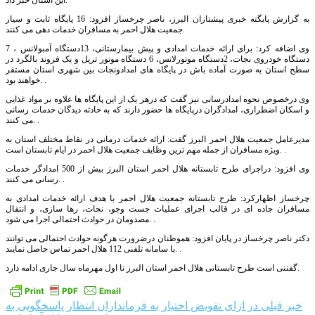
این استان خبر داد.
به گزارش پایگته خبری پیشتازان البرز، ناصر چرخساز افزود: 16 پایگاه ثابت و سیار
جمعیت هلال احمر به مسافران خدمات دهی می کنند.
وی اضافه کرد: برای ارائه خدمات امدادی و پیش بیمارستانی، 13دستگاه آمبولانس ، 7
دستگاه خودروی نجات، 2دستگاه موتورلانس، 6 دستگاه موتور تریل و یک فروند بالگرد در
سطح استان به صورت آماده باش در پایگاه های امدادونجات بین شهری استان مستقر
خواهند بود. .
وی درخصوص نحوه امدادرسانی نیز گفت که درهر یک از این پایگاه ها علاوه بر مواد غذایی
و اسکان اضطراری، امدادگران درپایگاه ها حضور دارند که به حادثه دیدگان خدمات رسانی
می کنند. .
مدیرعامل جمعیت هلال احمر البرز گفت: ارائه خدمات درمانی در نقاط مختلف استان به
ویژه مسافران از جمله مهم ترین وظایف جمعیت هلال احمر در ایام تابستان است. .
وی افزود: دراجرای طرح تابستانه هلال احمر استان البرز بیش از 500 امدادگر خدمات
رسانی می کنند. .
چرخساز اظهارکرد: طرح تابستانه جمعیت هلال احمر با هدف ارائه خدمات امدادی به
مسافران جاده ای در قالب اجرای عملیات جست وجو، نجات، رها سازی، و انتقال
مصدومان در حوادث احتمالی اجرا می شود. .
دکتر ناصر چرخساز در پایان افزود: هموطنان درضرورت هرگونه حوادث احتمالی می توانند
با سامانه تلفنی 112 هلال احمر تماس حاصل نمایند. .
گفتنی است طرح تابستانی هلال احمر استان البرز تا اول مهرماه سال جاری ادامه دارد.
راهبری
خبر قبلی
در ازای تفویض اختیار به فرمانداران انتظار پاسخگویی به