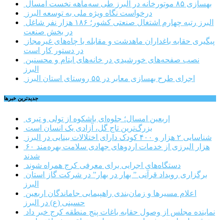
بهسازی ۸۵ موتورخانه در البرز طی سه‌ماهه نخست امسال
درخواست نگاه ویژه ملی به توسعه البرز
البرز رتبه چهارم اشتغال صنعتی کشور؛ ۱۸۶ هزار نفر شاغل
در بخش صنعت
پیگیری حقابه باغداران ماهدشت و مقابله با چاه‌های غیرمجاز
در دستور کار است
نصب صفحه‌های خورشیدی در خانه‌های ایتام و محسنین
البرز
اجرای طرح بهسازی معابر در ۵۵ روستای استان البرز
جديدترين خبرها
اربعین امسال؛ جلوه‌ای باشکوه از تولی و تبری
بزرگ‌ترین تاج گل، آزادی یک انسان است
شناسایی ۲ هزار و ۴۰۰ کودک دارای اختلالات بینایی در البرز
۶۰ هزار البرزی از خدمات اردوهای جهادی سلامت بهره‌مند
شدند
دستگاه‌های اجرایی برای معرفی کرج همراه شوند
برگزاری رویداد قرآنی ” بهار در بهار” در شرکت گاز استان
البرز
اعلام مسیرها و زمان‌بندی راهپیمایی جاماندگان اربعین
حسینی (ع) در البرز
نماینده مجلس از وصول حقابه باغات پنج منطقه کرج خبر داد