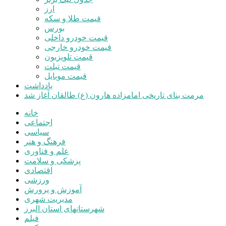
ارز
قیمت طلا و سکه
بورس
قیمت خودرو داخلی
قیمت خودرو خارجی
قیمت تلویزیون
قیمت تبلت
قیمت موبایل
یادداشت
مرمت بنای تاریخی امامزاده هارون (ع) طالقان آغاز شد
خانه
اجتماعی
سیاسی
فرهنگ و هنر
علم و فناوری
پزشکی و سلامت
اقتصادی
ورزشی
آموزش و پرورش
مدیریت شهری
شهرستانهای استان البرز
فیلم