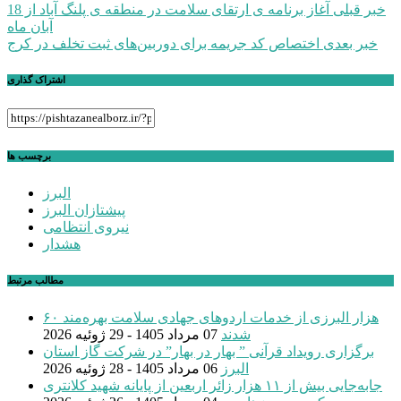
راهبری
خبر قبلی
آغاز برنامه ی ارتقای سلامت در منطقه ی پلنگ آباد از 18
آبان ماه
نوشته
خبر بعدی
اختصاص کد جریمه برای دوربین‌های ثبت تخلف در کرج
اشتراک گذاری
برچسب ها
البرز
پیشتازان البرز
نیروی انتظامی
هشدار
مطالب مرتبط
۶۰ هزار البرزی از خدمات اردوهای جهادی سلامت بهره‌مند
شدند
07 مرداد 1405 - 29 ژوئیه 2026
برگزاری رویداد قرآنی ” بهار در بهار” در شرکت گاز استان
البرز
06 مرداد 1405 - 28 ژوئیه 2026
جابه‌جایی بیش از ۱۱ هزار زائر اربعین از پایانه شهید کلانتری