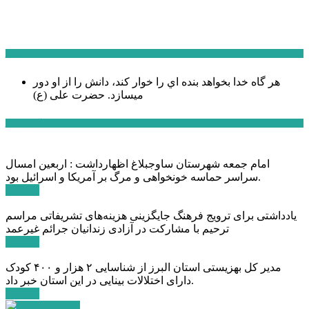
سخن روز
هر گاه خدا بخواهد بنده اي را خوار كند، دانش را از او دور
میسازد.
حضرت علی (ع)
آخرین اخبار:
امام جمعه شهرستان ساوجبلاغ اظهارداشت : اربعین امسال
سراسر حماسه خونخواهی و مرگ بر آمریکا و اسرائیل بود.
ادامه ...
یادداشتی برای ترویج فرهنگ جایگزینی هزینه‌های تشریفاتی مراسم
ترحیم با مشارکت در آزادی زندانیان جرائم غیرعمد
ادامه ...
مدیر کل بهزیستی استان البرز از شناسایی ۲ هزار و ۴۰۰ کودک
دارای اختلالات بینایی در این استان خبر داد.
ادامه ...