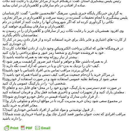
رئیس پلیس پیشگیری استان گفت: درهنگام خرید از مراکز تجاری با رعایت چند نکات
ساده از افتادن در دام سارقان و کلاهبرداران در امان بمانید.
به گزارش خبرنگار پایگاه خبری پلیس، سرهنگ “غلامحسین غلامی” گفت: کارشناسان
پلیس پیشگیری با انجام تحقیقات گسترده در زمینه سرقت و کلاهبرداری در مراکز تجاری،
نکاتی را گردآوری کرده اند که اگر شهروندان آنها را رعایت کنند از افتادن در دام
کلاهبرداران و سارقان پیشگیری خواهند کرد.
وی افزود: همشریان عزیز با رعایت نکات زیر از سارقان و کلاهبرداران را در رسیدن به
مقاصدشان ناکام بگذارند:
1) از كارت¬هاي اعتباري و عابر بانك براي خريد استفاده کرده و از قرار دادن رمز در کنار
آن خودداری کنید.
2) در فروشگاه¬هايي كه امكان پرداخت الكترونيكي وجود دارد، از دادن اطلاعات كارت
خود به فروشنده خودداري و شخصاً رمز عبور و مبلغ پرداختي را وارد کنید .
3) بيشتر از نياز روزانه وجه نقد به همراه نداشته باشيد .
4) از به همراه داشتن طلا و جواهر و اشياء غير ضرور گرانقيمت پرهيز شود.
5) كيف¬تان را نزديك به بدن¬تان و يا در دستي كه آزاد است نگه داريد.
6)در اماكن پرتردد مراقب تماس بدني افراد ناشناس با خود باشيد.
7) در مراكز خريد با ازدحام جمعيت مراقب كيف دستي و اشياء همراه خود باشيد.
8)سعی شود از وسائط نقلیه عمومی استفاده شود و در صورت استفاده از خودروی
شخصی آن¬ را در پارکینگ عمومی پارک کنید.
9) در صورت عدم دسترسی به پارکینگ، خودرو خود را در محل¬هاي قابل ديد و جاهاي
مطمئن پارك کنید و از تجهيزات ايمني و تأخيري همانند قفل پدال و فرمان استفاده کنید .
10)از قرار دادن مدارک و اشياء قيمتي در داخل خودرو خودداري شود .
11)در مجموع سعی شود زمان خرید مدیریت گردد تا در مواقع ازدحام و شلوغی بازار و
معابر اقدام به خرید نکنید.
12)از قبول نوشيدني و مواد غذايي از افراد ناشناس خودداري کنید .
13)مراقب افرادي كه تحت عنوان مامور قصد كنترل چك پول و اشياء خريداري شده شما
را دارند باشيد.