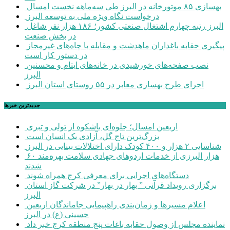
بهسازی ۸۵ موتورخانه در البرز طی سه‌ماهه نخست امسال
درخواست نگاه ویژه ملی به توسعه البرز
البرز رتبه چهارم اشتغال صنعتی کشور؛ ۱۸۶ هزار نفر شاغل
در بخش صنعت
پیگیری حقابه باغداران ماهدشت و مقابله با چاه‌های غیرمجاز
در دستور کار است
نصب صفحه‌های خورشیدی در خانه‌های ایتام و محسنین
البرز
اجرای طرح بهسازی معابر در ۵۵ روستای استان البرز
جديدترين خبرها
اربعین امسال؛ جلوه‌ای باشکوه از تولی و تبری
بزرگ‌ترین تاج گل، آزادی یک انسان است
شناسایی ۲ هزار و ۴۰۰ کودک دارای اختلالات بینایی در البرز
۶۰ هزار البرزی از خدمات اردوهای جهادی سلامت بهره‌مند
شدند
دستگاه‌های اجرایی برای معرفی کرج همراه شوند
برگزاری رویداد قرآنی ” بهار در بهار” در شرکت گاز استان
البرز
اعلام مسیرها و زمان‌بندی راهپیمایی جاماندگان اربعین
حسینی (ع) در البرز
نماینده مجلس از وصول حقابه باغات پنج منطقه کرج خبر داد