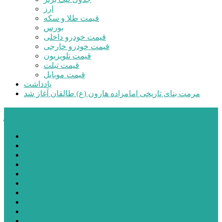
ارز
قیمت طلا و سکه
بورس
قیمت خودرو داخلی
قیمت خودرو خارجی
قیمت تلویزیون
قیمت تبلت
قیمت موبایل
یادداشت
مرمت بنای تاریخی امامزاده هارون (ع) طالقان آغاز شد
پیشتازان البرز
خانه
اجتماعی
سیاسی
فرهنگ و هنر
علم و فناوری
پزشکی و سلامت
اقتصادی
ورزشی
آموزش و پرورش
مدیریت شهری