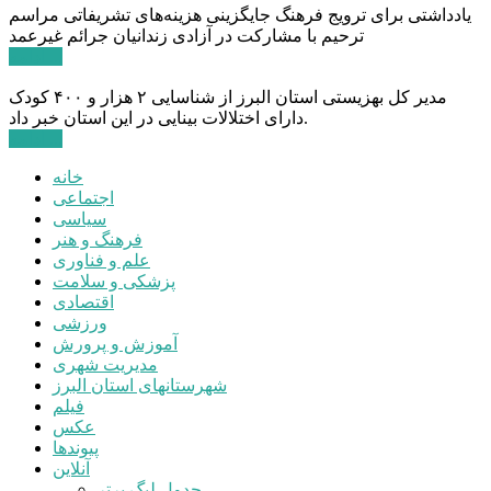
یادداشتی برای ترویج فرهنگ جایگزینی هزینه‌های تشریفاتی مراسم
ترحیم با مشارکت در آزادی زندانیان جرائم غیرعمد
ادامه ...
مدیر کل بهزیستی استان البرز از شناسایی ۲ هزار و ۴۰۰ کودک
دارای اختلالات بینایی در این استان خبر داد.
ادامه ...
خانه
اجتماعی
سیاسی
فرهنگ و هنر
علم و فناوری
پزشکی و سلامت
اقتصادی
ورزشی
آموزش و پرورش
مدیریت شهری
شهرستانهای استان البرز
فیلم
عکس
پیوندها
آنلاین
جدول لیگ برتر