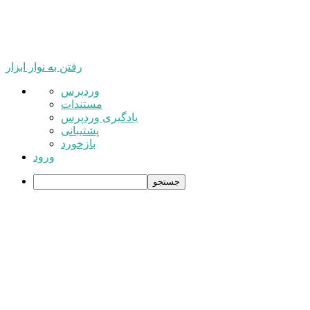
رفتن به نوار ابزار
درباره
وردپرس
وردپرس
مستندات
یادگیری وردپرس
پشتیبانی
بازخورد
ورود
جستجو