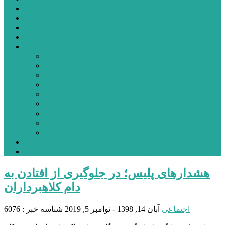
شهرستانهای استان البرز
فیلم
عکس
پیوندها
آنلاین
جدول لیگ برتر
ارز
قیمت طلا و سکه
بورس
قیمت خودرو داخلی
قیمت خودرو خارجی
قیمت تلویزیون
قیمت تبلت
قیمت موبایل
یادداشت
مرمت بنای تاریخی امامزاده هارون (ع) طالقان آغاز شد
هشدارهای پلیس؛ در جلوگیری از افتادن به
دام کلاهبرداران
اجتماعی
آبان 14, 1398 - نوامبر 5, 2019
شناسه خبر : 6076