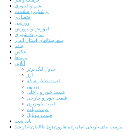
علم و فناوری
پزشکی و سلامت
اقتصادی
ورزشی
آموزش و پرورش
مدیریت شهری
شهرستانهای استان البرز
فیلم
عکس
پیوندها
آنلاین
جدول لیگ برتر
ارز
قیمت طلا و سکه
بورس
قیمت خودرو داخلی
قیمت خودرو خارجی
قیمت تلویزیون
قیمت تبلت
قیمت موبایل
یادداشت
مرمت بنای تاریخی امامزاده هارون (ع) طالقان آغاز شد