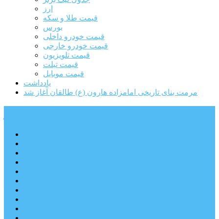
ارز
قیمت طلا و سکه
بورس
قیمت خودرو داخلی
قیمت خودرو خارجی
قیمت تلویزیون
قیمت تبلت
قیمت موبایل
یادداشت
مرمت بنای تاریخی امامزاده هارون (ع) طالقان آغاز شد
پیشتازان البرز
خانه
اجتماعی
سیاسی
فرهنگ و هنر
علم و فناوری
پزشکی و سلامت
اقتصادی
ورزشی
آموزش و پرورش
مدیریت شهری