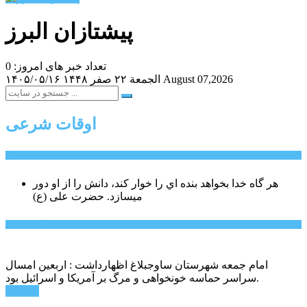
پیشتازان البرز
تعداد خبر های امروز: 0
August 07,2026
الجمعة ۲۲ صفر ۱۴۴۸
۱۴۰۵/۰۵/۱۶
اوقات شرعی
سخن روز
هر گاه خدا بخواهد بنده اي را خوار كند، دانش را از او دور
میسازد.
حضرت علی (ع)
آخرین اخبار:
امام جمعه شهرستان ساوجبلاغ اظهارداشت : اربعین امسال
سراسر حماسه خونخواهی و مرگ بر آمریکا و اسرائیل بود.
ادامه ...