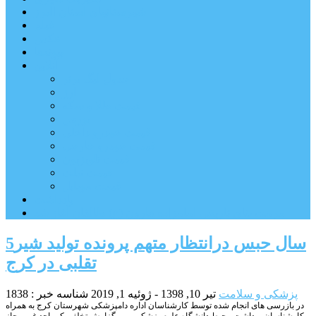
شهرستانهای استان البرز
فیلم
عکس
پیوندها
آنلاین
جدول لیگ برتر
ارز
قیمت طلا و سکه
بورس
قیمت خودرو داخلی
قیمت خودرو خارجی
قیمت تلویزیون
قیمت تبلت
قیمت موبایل
یادداشت
مرمت بنای تاریخی امامزاده هارون (ع) طالقان آغاز شد
5سال حبس درانتظار متهم پرونده تولید شیر
تقلبی در کرج
پزشکی و سلامت
تیر 10, 1398 - ژوئیه 1, 2019
شناسه خبر : 1838
در بازرسی های انجام شده توسط کارشناسان اداره دامپزشکی شهرستان کرج به همراه