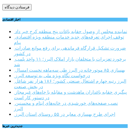
اخبار اقتصادی
نماینده مجلس از وصول حقابه باغات پنج منطقه کرج خبر داد
توقف اجرای تعرفه‌های جدید خدمات منطقه ویژه اقتصادی
پیام
ضرورت تشکیل قرارگاه فرماندهی برای رفع موانع صادرات
در کشور
برخورد تعزیرات با متخلفان بازار املاک البرز؛ ۱۱ واحد پلمب
شد
بهسازی ۸۵ موتورخانه در البرز طی سه‌ماهه نخست امسال
درخواست نگاه ویژه ملی به توسعه البرز
البرز رتبه چهارم اشتغال صنعتی کشور؛ ۱۸۶ هزار نفر شاغل
در بخش صنعت
پیگیری حقابه باغداران ماهدشت و مقابله با چاه‌های غیرمجاز
در دستور کار است
نصب صفحه‌های خورشیدی در خانه‌های ایتام و محسنین
البرز
اجرای طرح بهسازی معابر در ۵۵ روستای استان البرز
جديدترين خبرها