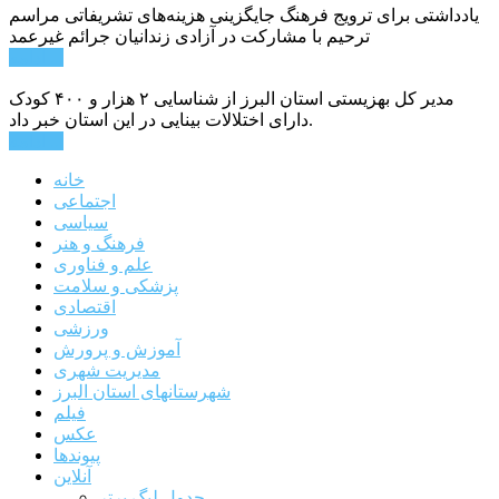
یادداشتی برای ترویج فرهنگ جایگزینی هزینه‌های تشریفاتی مراسم
ترحیم با مشارکت در آزادی زندانیان جرائم غیرعمد
ادامه ...
مدیر کل بهزیستی استان البرز از شناسایی ۲ هزار و ۴۰۰ کودک
دارای اختلالات بینایی در این استان خبر داد.
ادامه ...
خانه
اجتماعی
سیاسی
فرهنگ و هنر
علم و فناوری
پزشکی و سلامت
اقتصادی
ورزشی
آموزش و پرورش
مدیریت شهری
شهرستانهای استان البرز
فیلم
عکس
پیوندها
آنلاین
جدول لیگ برتر