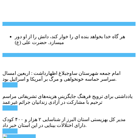
سخن روز
هر گاه خدا بخواهد بنده اي را خوار كند، دانش را از او دور
میسازد.
حضرت علی (ع)
آخرین اخبار:
امام جمعه شهرستان ساوجبلاغ اظهارداشت : اربعین امسال
سراسر حماسه خونخواهی و مرگ بر آمریکا و اسرائیل بود.
ادامه ...
یادداشتی برای ترویج فرهنگ جایگزینی هزینه‌های تشریفاتی مراسم
ترحیم با مشارکت در آزادی زندانیان جرائم غیرعمد
ادامه ...
مدیر کل بهزیستی استان البرز از شناسایی ۲ هزار و ۴۰۰ کودک
دارای اختلالات بینایی در این استان خبر داد.
ادامه ...