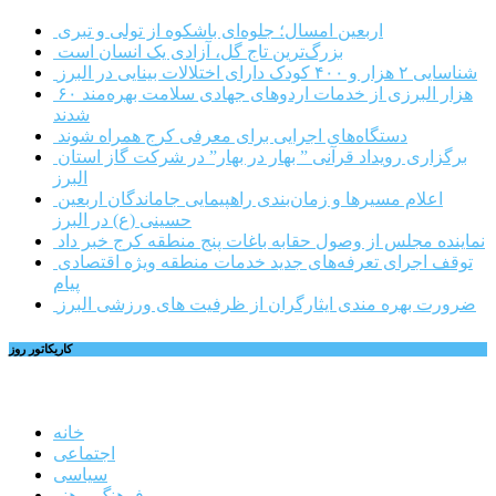
اربعین امسال؛ جلوه‌ای باشکوه از تولی و تبری
بزرگ‌ترین تاج گل، آزادی یک انسان است
شناسایی ۲ هزار و ۴۰۰ کودک دارای اختلالات بینایی در البرز
۶۰ هزار البرزی از خدمات اردوهای جهادی سلامت بهره‌مند
شدند
دستگاه‌های اجرایی برای معرفی کرج همراه شوند
برگزاری رویداد قرآنی ” بهار در بهار” در شرکت گاز استان
البرز
اعلام مسیرها و زمان‌بندی راهپیمایی جاماندگان اربعین
حسینی (ع) در البرز
نماینده مجلس از وصول حقابه باغات پنج منطقه کرج خبر داد
توقف اجرای تعرفه‌های جدید خدمات منطقه ویژه اقتصادی
پیام
ضرورت بهره مندی ایثارگران از ظرفیت های ورزشی البرز
کاریکاتور روز
خانه
اجتماعی
سیاسی
فرهنگ و هنر