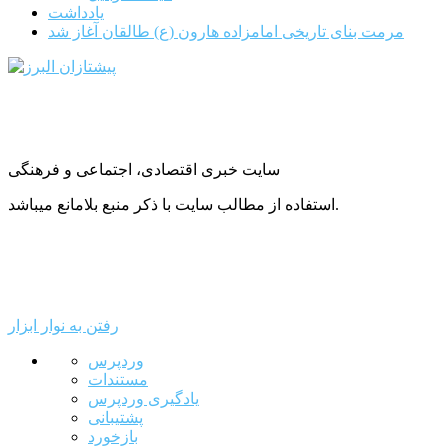
یادداشت
مرمت بنای تاریخی امامزاده هارون (ع) طالقان آغاز شد
سایت خبری اقتصادی، اجتماعی و فرهنگی
استفاده از مطالب سایت با ذکر منبع بلامانع میباشد.
رفتن به نوار ابزار
درباره
وردپرس
وردپرس
مستندات
یادگیری وردپرس
پشتیبانی
بازخورد