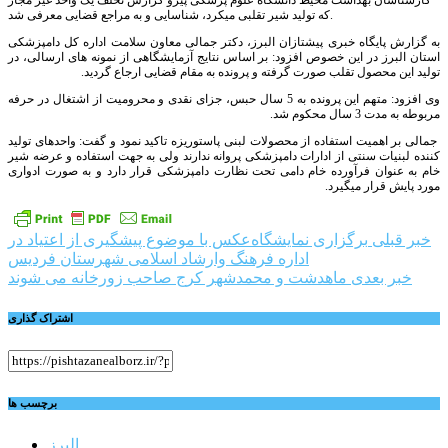
کارشناسان بهداشت محیط دانشگاه علوم پزشکی پیرو گزارش تخلف یک واحد غیر مجاز
که تولید شیر تقلبی میکرد، شناسایی و به مراجع قضایی معرفی شد.
به گزارش پایگاه خبری پیشتازان البرز، دکتر جمالی معاون سلامت اداره کل دامپزشکی
استان البرز در این خصوص افزود: بر اساس نتایج آزمایشگاهی از نمونه های ارسالی، در
تولید این محصول تقلب صورت گرفته و پرونده به مقام قضایی ارجاع گردید.
وی افزود: متهم این پرونده به 5 سال حبس، جزای نقدی و محرومیت از اشتغال در حرفه
مربوطه به مدت 3 سال محکوم شد.
جمالی بر اهمیت استفاده از محصولات لبنی پاستوریزه تاکید نمود و گفت: واحدهای تولید
کننده لبنیات سنتی از ادارات دامپزشکی پروانه ندارند ولی به جهت استفاده و عرضه شیر
خام به عنوان فرآورده خام دامی تحت نظارت دامپزشکی قرار دارد و به صورت ادواری
مورد پایش قرار میگیرد.
راهبری
خبر قبلی
برگزاری نمایشگاه‌عکس با موضوع پیشگیری از اعتیاد در
اداره فرهنگ وارشاد اسلامی شهرستان فردیس
نوشته
خبر بعدی
ماهدشت و محمدشهر کرج صاحب زورخانه می شوند
اشتراک گذاری
برچسب ها
البرز