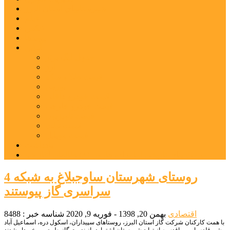
شهرستانهای استان البرز
فیلم
عکس
پیوندها
آنلاین
جدول لیگ برتر
ارز
قیمت طلا و سکه
بورس
قیمت خودرو داخلی
قیمت خودرو خارجی
قیمت تلویزیون
قیمت تبلت
قیمت موبایل
یادداشت
مرمت بنای تاریخی امامزاده هارون (ع) طالقان آغاز شد
4 روستای شهرستان ساوجبلاغ به شبکه
سراسری گاز پیوستند
اقتصادی
بهمن 20, 1398 - فوریه 9, 2020
شناسه خبر : 8488
با همت کارکنان شرکت گاز استان البرز، روستاهای سپیداران، اسکول دره، اسماعیل آباد