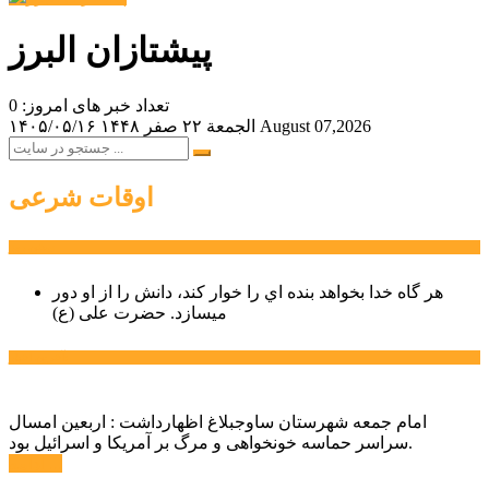
پیشتازان البرز
تعداد خبر های امروز: 0
August 07,2026
الجمعة ۲۲ صفر ۱۴۴۸
۱۴۰۵/۰۵/۱۶
اوقات شرعی
سخن روز
هر گاه خدا بخواهد بنده اي را خوار كند، دانش را از او دور
میسازد.
حضرت علی (ع)
آخرین اخبار:
امام جمعه شهرستان ساوجبلاغ اظهارداشت : اربعین امسال
سراسر حماسه خونخواهی و مرگ بر آمریکا و اسرائیل بود.
ادامه ...