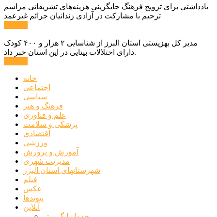
یادداشتی برای ترویج فرهنگ جایگزینی هزینه‌های تشریفاتی مراسم
ترحیم با مشارکت در آزادی زندانیان جرائم غیرعمد
ادامه ...
مدیر کل بهزیستی استان البرز از شناسایی ۲ هزار و ۴۰۰ کودک
دارای اختلالات بینایی در این استان خبر داد.
ادامه ...
خانه
اجتماعی
سیاسی
فرهنگ و هنر
علم و فناوری
پزشکی و سلامت
اقتصادی
ورزشی
آموزش و پرورش
مدیریت شهری
شهرستانهای استان البرز
فیلم
عکس
پیوندها
آنلاین
جدول لیگ برتر