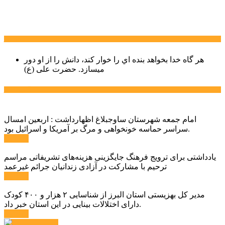
سخن روز
هر گاه خدا بخواهد بنده اي را خوار كند، دانش را از او دور
میسازد.
حضرت علی (ع)
آخرین اخبار:
امام جمعه شهرستان ساوجبلاغ اظهارداشت : اربعین امسال
سراسر حماسه خونخواهی و مرگ بر آمریکا و اسرائیل بود.
ادامه ...
یادداشتی برای ترویج فرهنگ جایگزینی هزینه‌های تشریفاتی مراسم
ترحیم با مشارکت در آزادی زندانیان جرائم غیرعمد
ادامه ...
مدیر کل بهزیستی استان البرز از شناسایی ۲ هزار و ۴۰۰ کودک
دارای اختلالات بینایی در این استان خبر داد.
ادامه ...