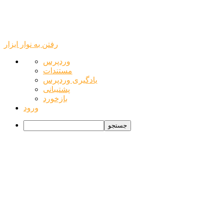
رفتن به نوار ابزار
درباره
وردپرس
وردپرس
مستندات
یادگیری وردپرس
پشتیبانی
بازخورد
ورود
جستجو