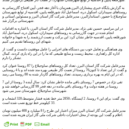
شورقلعه پایین و اقدسیه از توابع شهرستان اشتهارد، از نعمت گاز طبیعی برخوردار شدند.
به گزارش پایگاه خبری پیشتازان البرز،همزمان با آغاز دهه فجر، آیین افتتاح گازرسانی به
روستاهای سپیداران، اسکول دره، اسماعیل آباد شورقلعه پایین، اقدسیه از توابع شهرستان
ساوجبلاغ با حضور، استاندارالبرز، مدیرعامل شرکت گاز استان البرز و مسئولین استانی و
شهرستانی برگزار شد.
در این مراسم، حسین تقی نژاد، مدیرعامل شرکت گاز استان البرز، با اشاره به اقدامات
انجام شده در جهت گازرسانی به روستاهای سپیداران، اسکول دره، اسماعیل آباد
شورقلعه پایین، اقدسیه خاطر نشان کرد: این برکت و نعمت ارزشمند را به شهدا و خانواده
شهدای این روستاها تقدیم می کنیم.
وی هماهنگی و تعامل خوب بین دستگاه های اجرایی را عامل موفقیت دانست و گفت: از
اداره کل راهداری ، محیط زیست و منابع طبیعی که ما را در این راه یاری کردند، کمال
تشکر را دارم.
مدیرعامل شرکت گاز استان البرز، تعداد کل روستاهای ساوجبلاغ را 87 روستا عنوان کرد
و گفت: از این تعداد تا کنون76 روستا از نعمت گاز طبیعی بهره مند شده اند و با 4 روستایی
که در این ایام به بهره برداری رسیدند، تعداد روستاهای گازدار شده به 80 روستا می رسد.
تقی نژاد در خصوص 7 روستای باقی مانده خاطر نشان کرد: سال آینده 3 روستا از این 7
روستا در هفته دولت و 4 روستای باقی مانده در دهه فجر 99 گازرسانی خواهند شد و
شهرستان ساوجبلاغ، شهرستان سبز می شود.
وی گفت: برای این 4 روستا، 2 ایستگاه ،2850 متر خط تغذیه فشار متوسط،320 انشعاب و
33 کیلومتر خط توزیع نصب شده است.
مدیرعامل شرکت گاز استان البرز میزان اعتبار این طرح را 8 میلیارد و 400 میلیون تومان
اعلام و گفت: این بودجه از محل اعتبارات داخلی شرکت ملی گاز ایران هزینه شده است.