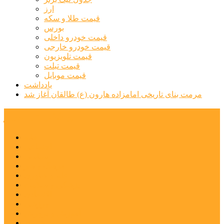
ارز
قیمت طلا و سکه
بورس
قیمت خودرو داخلی
قیمت خودرو خارجی
قیمت تلویزیون
قیمت تبلت
قیمت موبایل
یادداشت
مرمت بنای تاریخی امامزاده هارون (ع) طالقان آغاز شد
پیشتازان البرز
خانه
اجتماعی
سیاسی
فرهنگ و هنر
علم و فناوری
پزشکی و سلامت
اقتصادی
ورزشی
آموزش و پرورش
مدیریت شهری