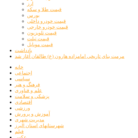
ارز
قیمت طلا و سکه
بورس
قیمت خودرو داخلی
قیمت خودرو خارجی
قیمت تلویزیون
قیمت تبلت
قیمت موبایل
یادداشت
مرمت بنای تاریخی امامزاده هارون (ع) طالقان آغاز شد
خانه
اجتماعی
سیاسی
فرهنگ و هنر
علم و فناوری
پزشکی و سلامت
اقتصادی
ورزشی
آموزش و پرورش
مدیریت شهری
شهرستانهای استان البرز
فیلم
عکس