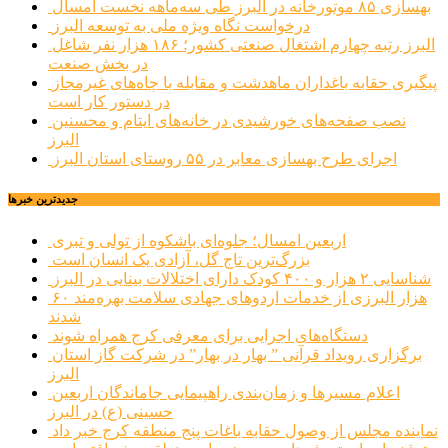
بهسازی ۸۵ موتورخانه در البرز طی سه‌ماهه نخست امسال
درخواست نگاه ویژه ملی به توسعه البرز
البرز رتبه چهارم اشتغال صنعتی کشور؛ ۱۸۶ هزار نفر شاغل
در بخش صنعت
پیگیری حقابه باغداران ماهدشت و مقابله با چاه‌های غیرمجاز
در دستور کار است
نصب صفحه‌های خورشیدی در خانه‌های ایتام و محسنین
البرز
اجرای طرح بهسازی معابر در ۵۵ روستای استان البرز
جديدترين خبرها
اربعین امسال؛ جلوه‌ای باشکوه از تولی و تبری
بزرگ‌ترین تاج گل، آزادی یک انسان است
شناسایی ۲ هزار و ۴۰۰ کودک دارای اختلالات بینایی در البرز
۶۰ هزار البرزی از خدمات اردوهای جهادی سلامت بهره‌مند
شدند
دستگاه‌های اجرایی برای معرفی کرج همراه شوند
برگزاری رویداد قرآنی ” بهار در بهار” در شرکت گاز استان
البرز
اعلام مسیرها و زمان‌بندی راهپیمایی جاماندگان اربعین
حسینی (ع) در البرز
نماینده مجلس از وصول حقابه باغات پنج منطقه کرج خبر داد