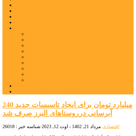
شهرستانهای استان البرز
فیلم
عکس
پیوندها
آنلاین
جدول لیگ برتر
ارز
قیمت طلا و سکه
بورس
قیمت خودرو داخلی
قیمت خودرو خارجی
قیمت تلویزیون
قیمت تبلت
قیمت موبایل
یادداشت
مرمت بنای تاریخی امامزاده هارون (ع) طالقان آغاز شد
240 میلیارد تومان برای ایجاد تاسیسات جدید
آبرسانی درروستاهای البرز صرف شد
اقتصادی
مرداد 21, 1402 - اوت 12, 2023
شناسه خبر : 26018