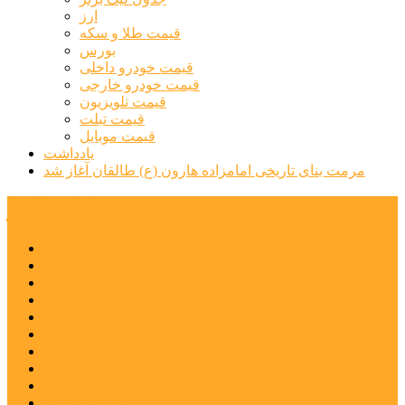
ارز
قیمت طلا و سکه
بورس
قیمت خودرو داخلی
قیمت خودرو خارجی
قیمت تلویزیون
قیمت تبلت
قیمت موبایل
یادداشت
مرمت بنای تاریخی امامزاده هارون (ع) طالقان آغاز شد
پیشتازان البرز
خانه
اجتماعی
سیاسی
فرهنگ و هنر
علم و فناوری
پزشکی و سلامت
اقتصادی
ورزشی
آموزش و پرورش
مدیریت شهری