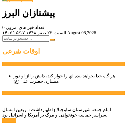
پیشتازان البرز
تعداد خبر های امروز: 0
August 08,2026
السبت ۲۳ صفر ۱۴۴۸
۱۴۰۵/۰۵/۱۷
اوقات شرعی
سخن روز
هر گاه خدا بخواهد بنده اي را خوار كند، دانش را از او دور
میسازد.
حضرت علی (ع)
آخرین اخبار:
امام جمعه شهرستان ساوجبلاغ اظهارداشت : اربعین امسال
سراسر حماسه خونخواهی و مرگ بر آمریکا و اسرائیل بود.
ادامه ...