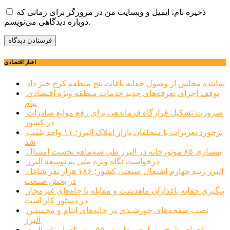
ذخیره نام، ایمیل و وبسایت من در مرورگر برای زمانی که
دوباره دیدگاهی می‌نویسم.
اخبار اقتصادی
نماینده مجلس از وصول حقابه باغات پنج منطقه کرج خبر داد
توقف اجرای تعرفه‌های جدید خدمات منطقه ویژه اقتصادی
پیام
ضرورت تشکیل قرارگاه فرماندهی برای رفع موانع صادرات
در کشور
برخورد تعزیرات با متخلفان بازار املاک البرز؛ ۱۱ واحد پلمب
شد
بهسازی ۸۵ موتورخانه در البرز طی سه‌ماهه نخست امسال
درخواست نگاه ویژه ملی به توسعه البرز
البرز رتبه چهارم اشتغال صنعتی کشور؛ ۱۸۶ هزار نفر شاغل
در بخش صنعت
پیگیری حقابه باغداران ماهدشت و مقابله با چاه‌های غیرمجاز
در دستور کار است
نصب صفحه‌های خورشیدی در خانه‌های ایتام و محسنین
البرز
اجرای طرح بهسازی معابر در ۵۵ روستای استان البرز