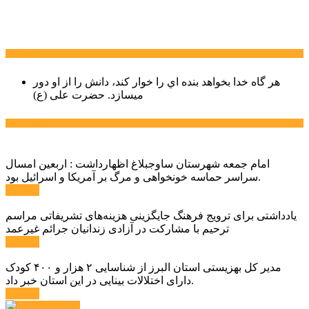
سخن روز
هر گاه خدا بخواهد بنده اي را خوار كند، دانش را از او دور
میسازد.
حضرت علی (ع)
آخرین اخبار:
امام جمعه شهرستان ساوجبلاغ اظهارداشت : اربعین امسال
سراسر حماسه خونخواهی و مرگ بر آمریکا و اسرائیل بود.
ادامه ...
یادداشتی برای ترویج فرهنگ جایگزینی هزینه‌های تشریفاتی مراسم
ترحیم با مشارکت در آزادی زندانیان جرائم غیرعمد
ادامه ...
مدیر کل بهزیستی استان البرز از شناسایی ۲ هزار و ۴۰۰ کودک
دارای اختلالات بینایی در این استان خبر داد.
ادامه ...