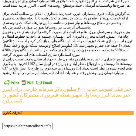
مدیرعامل شرکت آبفای البرز اظهارداشت : بالغ بر 240 میلیارد تومان برای اجرای پروژه
ها، طرح ها وتاسیسات آبرسانی جدید درسطح روستاهای استان البرز، هزینه شده است.
به گزارش پایگاه خبری پیشتازان البرز، حمیدرضا نامداری با اعلام این مطلب گفت: برای
ارایه خدمات بهینه و رفاه مردم ساکن درروستاها تلاش شده تا با انجام مطالعات فنی و
مهندسی در سطح روستاها و نیاز سنجی متناسب با این نیازها ، امکانات و توسعه ی
تاسیسات آبرسانی در روستاها بصورت متوازن گسترش یابد.
وی محورها و سرفصل پروژه ها و فعالیت های صورت گرفته را در زمینه ی حفر و تجهیز
چاه های عمیق، احداث مخازن ذخیره ی آب ، بهسازی چشمه ها ،احداث خطوط انتقال و
توزیع آب ،بهسازی شبکه توزیع آب و احداث ایستگاه های پمپاژ ذکر کرد و ادامه داد : تاکنون
تعداد 17 حلقه چاه حفر و تجهیز شد،137 کیلومتر اصلاح و توسعه شبکه توزیع و خط انتقال
آب، 5350 مترمکعب حجم مخزن ذخیره ،320 متر مکعب در ساعت ایستگاه پمپاژ ،4200
مورد استاندارد سازی انشعاب های آب صورت گرفت.
مهندس نامداری با اشاره به پایان مرحله اول طرح جهاد آبرسانی و محرومیت زدایی از
روستاها (6 روستا در ساوجبلاغ ، نظر آباد و چهارباغ) در اوایل سال 1402 افزود : با پیگیری
های انجام شده در نظر است تعداد 151 روستا در مرحله دوم این طرح با اعتبار بالغ بر 837
میلیارد تومان زیر پوشش رفته و عملیات احداث تاسیسات آبرسانی در آنها آغاز شود .
راهبری
خبر قبلی
تصویب جذب ۴۰۰ میلیون دلار سرمایه خارجی برای البرز
خبر بعدی
البرز رتبه اول تجهیز شبکه فیبرنوری مشترکان کشور را
نوشته
کسب کرد
اشتراک گذاری