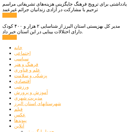
یادداشتی برای ترویج فرهنگ جایگزینی هزینه‌های تشریفاتی مراسم
ترحیم با مشارکت در آزادی زندانیان جرائم غیرعمد
ادامه ...
مدیر کل بهزیستی استان البرز از شناسایی ۲ هزار و ۴۰۰ کودک
دارای اختلالات بینایی در این استان خبر داد.
ادامه ...
خانه
اجتماعی
سیاسی
فرهنگ و هنر
علم و فناوری
پزشکی و سلامت
اقتصادی
ورزشی
آموزش و پرورش
مدیریت شهری
شهرستانهای استان البرز
فیلم
عکس
پیوندها
آنلاین
جدول لیگ برتر