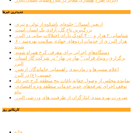
جديدترين خبرها
اربعین امسال؛ جلوه‌ای باشکوه از تولی و تبری
بزرگ‌ترین تاج گل، آزادی یک انسان است
شناسایی ۲ هزار و ۴۰۰ کودک دارای اختلالات بینایی در البرز
۶۰ هزار البرزی از خدمات اردوهای جهادی سلامت بهره‌مند
شدند
دستگاه‌های اجرایی برای معرفی کرج همراه شوند
برگزاری رویداد قرآنی ” بهار در بهار” در شرکت گاز استان
البرز
اعلام مسیرها و زمان‌بندی راهپیمایی جاماندگان اربعین
حسینی (ع) در البرز
نماینده مجلس از وصول حقابه باغات پنج منطقه کرج خبر داد
توقف اجرای تعرفه‌های جدید خدمات منطقه ویژه اقتصادی
پیام
ضرورت بهره مندی ایثارگران از ظرفیت های ورزشی البرز
کاریکاتور روز
خانه