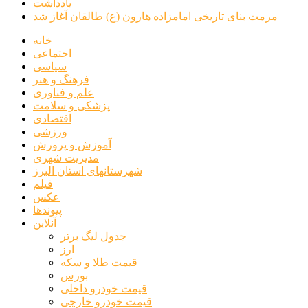
یادداشت
مرمت بنای تاریخی امامزاده هارون (ع) طالقان آغاز شد
خانه
اجتماعی
سیاسی
فرهنگ و هنر
علم و فناوری
پزشکی و سلامت
اقتصادی
ورزشی
آموزش و پرورش
مدیریت شهری
شهرستانهای استان البرز
فیلم
عکس
پیوندها
آنلاین
جدول لیگ برتر
ارز
قیمت طلا و سکه
بورس
قیمت خودرو داخلی
قیمت خودرو خارجی