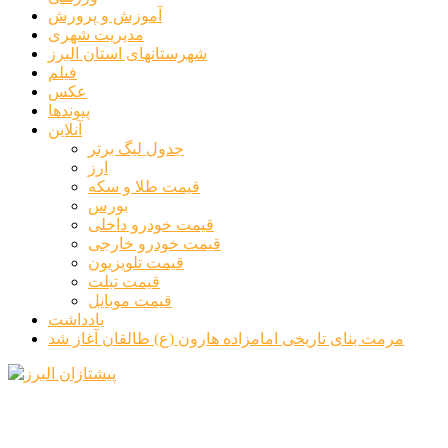
آموزش و پرورش
مدیریت شهری
شهرستانهای استان البرز
فیلم
عکس
پیوندها
آنلاین
جدول لیگ برتر
ارز
قیمت طلا و سکه
بورس
قیمت خودرو داخلی
قیمت خودرو خارجی
قیمت تلویزیون
قیمت تبلت
قیمت موبایل
یادداشت
مرمت بنای تاریخی امامزاده هارون (ع) طالقان آغاز شد