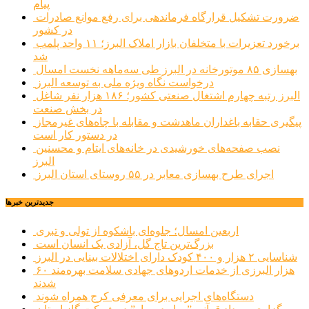
پیام
ضرورت تشکیل قرارگاه فرماندهی برای رفع موانع صادرات
در کشور
برخورد تعزیرات با متخلفان بازار املاک البرز؛ ۱۱ واحد پلمب
شد
بهسازی ۸۵ موتورخانه در البرز طی سه‌ماهه نخست امسال
درخواست نگاه ویژه ملی به توسعه البرز
البرز رتبه چهارم اشتغال صنعتی کشور؛ ۱۸۶ هزار نفر شاغل
در بخش صنعت
پیگیری حقابه باغداران ماهدشت و مقابله با چاه‌های غیرمجاز
در دستور کار است
نصب صفحه‌های خورشیدی در خانه‌های ایتام و محسنین
البرز
اجرای طرح بهسازی معابر در ۵۵ روستای استان البرز
جديدترين خبرها
اربعین امسال؛ جلوه‌ای باشکوه از تولی و تبری
بزرگ‌ترین تاج گل، آزادی یک انسان است
شناسایی ۲ هزار و ۴۰۰ کودک دارای اختلالات بینایی در البرز
۶۰ هزار البرزی از خدمات اردوهای جهادی سلامت بهره‌مند
شدند
دستگاه‌های اجرایی برای معرفی کرج همراه شوند