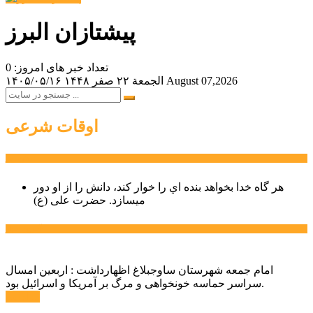
پیشتازان البرز
تعداد خبر های امروز: 0
August 07,2026
الجمعة ۲۲ صفر ۱۴۴۸
۱۴۰۵/۰۵/۱۶
اوقات شرعی
سخن روز
هر گاه خدا بخواهد بنده اي را خوار كند، دانش را از او دور
میسازد.
حضرت علی (ع)
آخرین اخبار:
امام جمعه شهرستان ساوجبلاغ اظهارداشت : اربعین امسال
سراسر حماسه خونخواهی و مرگ بر آمریکا و اسرائیل بود.
ادامه ...