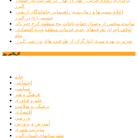
برگزاری رویداد قرآنی ” بهار در بهار” در شرکت گاز استان
البرز
اعلام مسیرها و زمان‌بندی راهپیمایی جاماندگان اربعین
حسینی (ع) در البرز
نماینده مجلس از وصول حقابه باغات پنج منطقه کرج خبر داد
توقف اجرای تعرفه‌های جدید خدمات منطقه ویژه اقتصادی
پیام
ضرورت بهره مندی ایثارگران از ظرفیت های ورزشی البرز
کاریکاتور روز
خانه
اجتماعی
سیاسی
فرهنگ و هنر
علم و فناوری
پزشکی و سلامت
اقتصادی
ورزشی
آموزش و پرورش
مدیریت شهری
شهرستانهای استان البرز