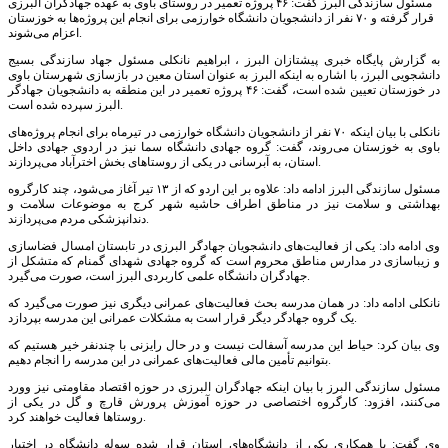
مسئول سازندگی البرز گفت: ۴۶ پروژه تعمیر در روستای باوی به عهده جهادگران البرزی
قرار گرفته و ۷۰ نفر از دانشجویان دانشگاه خوارزمی برای انجام این پروژه‌ها به خوزستان
اعزام می‌شوند.
به گزارش پایگاه خبری پیشتازان البرز ، ابراهیم نانکلی مسئول جهاد سازندگی بسیج
دانشجویی البرز، با اشاره به اینکه البرز به عنوان استان معین در بازسازی شهرستان باوی
در خوزستان تعیین شده است، گفت: ۴۶ پروژه تعمیر در این منطقه به دانشجویان جهادگر
البرز سپرده شده است.
نانکلی با بیان اینکه ۷۰ نفر از دانشجویان دانشگاه خوارزمی در تیرماه برای انجام پروژه‌های
باوی به خوزستان می‌روند، گفت: گروه جهادی دانشگاه سما نیز در اردوی جهادی داخل
استان، به آبرسانی در یکی از روستا‌های بخش اخترآباد می‌پردازند.
مسئول سازندگی البرز ادامه داد: علاوه بر این اردو که از ۱۳ تیر آغاز می‌شود، چند کارگروه
بهداشتی و سلامت نیز در مناطق اطراف حاشیه شهر کرج به موضوعات سلامت و
دندانپزشکی مردم می‌پردازند.
وی ادامه داد: یکی از فعالیت‌های دانشجویان جهادگر البرزی در تابستان امسال فضاسازی
و زیباسازی در مدارس مناطق محروم است که گروه جهادی شهدای گمنام که متشکل از
جهادگران دانشگاه علمی کاربردی البرز است، صورت می‌گیرد.
نانکلی ادامه داد: در همان مدرسه بحث فعالیت‌های عمرانی دیگری نیز صورت می‌گیرد که
یک گروه جهادگر دیگر قرار است به مشکلات عمرانی این مدرسه بپردازد.
وی بیان کرد: حیاط این مدرسه آسفالت نیست و در حال رایزنی با چندنفر خیر هستیم که
بتوانیم تأمین مالی فعالیت‌های عمرانی در این مدرسه را انجام دهیم.
مسئول سازندگی البرز با بیان اینکه جهادگران البرزی در حوزه اقتصاد مقاومتی نیز وورد
می‌کنند، افزود: کارگروه اختصاصی در حوزه آموزش پرورش قارچ و گل در یکی از
روستا‌ها فعالیت خواهند کرد.
وی گفت: با همکاری یکی از دانشگاه‌های استان قرار شده سوله دانشگاه در اختیار