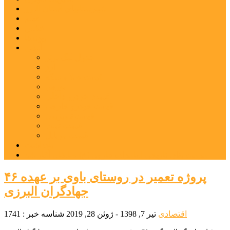
شهرستانهای استان البرز
فیلم
عکس
پیوندها
آنلاین
جدول لیگ برتر
ارز
قیمت طلا و سکه
بورس
قیمت خودرو داخلی
قیمت خودرو خارجی
قیمت تلویزیون
قیمت تبلت
قیمت موبایل
یادداشت
مرمت بنای تاریخی امامزاده هارون (ع) طالقان آغاز شد
۴۶ پروژه تعمیر در روستای باوی بر عهده
جهادگران البرزی
اقتصادی
تیر 7, 1398 - ژوئن 28, 2019
شناسه خبر : 1741