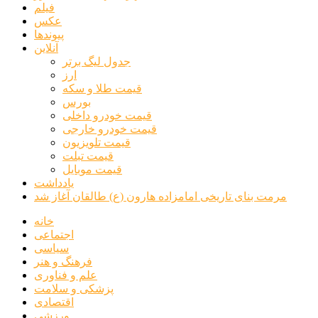
فیلم
عکس
پیوندها
آنلاین
جدول لیگ برتر
ارز
قیمت طلا و سکه
بورس
قیمت خودرو داخلی
قیمت خودرو خارجی
قیمت تلویزیون
قیمت تبلت
قیمت موبایل
یادداشت
مرمت بنای تاریخی امامزاده هارون (ع) طالقان آغاز شد
خانه
اجتماعی
سیاسی
فرهنگ و هنر
علم و فناوری
پزشکی و سلامت
اقتصادی
ورزشی