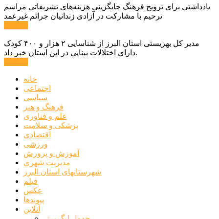
یادداشتی برای ترویج فرهنگ جایگزینی هزینه‌های تشریفاتی مراسم
ترحیم با مشارکت در آزادی زندانیان جرائم غیرعمد
ادامه ...
مدیر کل بهزیستی استان البرز از شناسایی ۲ هزار و ۴۰۰ کودک
دارای اختلالات بینایی در این استان خبر داد.
ادامه ...
خانه
اجتماعی
سیاسی
فرهنگ و هنر
علم و فناوری
پزشکی و سلامت
اقتصادی
ورزشی
آموزش و پرورش
مدیریت شهری
شهرستانهای استان البرز
فیلم
عکس
پیوندها
آنلاین
جدول لیگ برتر