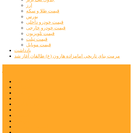
ارز
قیمت طلا و سکه
بورس
قیمت خودرو داخلی
قیمت خودرو خارجی
قیمت تلویزیون
قیمت تبلت
قیمت موبایل
یادداشت
مرمت بنای تاریخی امامزاده هارون (ع) طالقان آغاز شد
پیشتازان البرز
خانه
اجتماعی
سیاسی
فرهنگ و هنر
علم و فناوری
پزشکی و سلامت
اقتصادی
ورزشی
آموزش و پرورش
مدیریت شهری