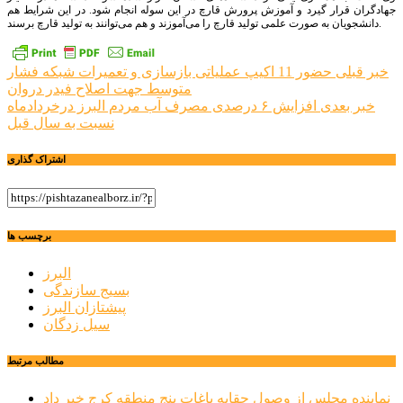
جهادگران قرار گیرد و آموزش پرورش قارچ در این سوله انجام شود. در این شرایط هم
دانشجویان به صورت علمی تولید قارچ را می‌آموزند و هم می‌توانند به تولید قارچ برسند.
راهبری
خبر قبلی
حضور 11 اکیپ عملیاتی بازسازی و تعمیرات شبکه فشار
متوسط جهت اصلاح فیدر دروان
نوشته
خبر بعدی
افزایش ۶ درصدی مصرف آب مردم البرز درخردادماه
نسبت به سال قبل
اشتراک گذاری
برچسب ها
البرز
بسیج سازندگی
پیشتازان البرز
سیل زدگان
مطالب مرتبط
نماینده مجلس از وصول حقابه باغات پنج منطقه کرج خبر داد