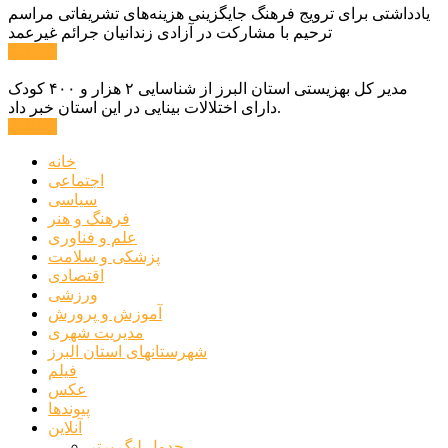
یادداشتی برای ترویج فرهنگ جایگزینی هزینه‌های تشریفاتی مراسم
ترحیم با مشارکت در آزادی زندانیان جرائم غیرعمد
ادامه ...
مدیر کل بهزیستی استان البرز از شناسایی ۲ هزار و ۴۰۰ کودک
دارای اختلالات بینایی در این استان خبر داد.
ادامه ...
خانه
اجتماعی
سیاسی
فرهنگ و هنر
علم و فناوری
پزشکی و سلامت
اقتصادی
ورزشی
آموزش و پرورش
مدیریت شهری
شهرستانهای استان البرز
فیلم
عکس
پیوندها
آنلاین
جدول لیگ برتر