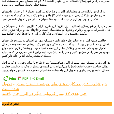
مدیر کل راه و شهرسازی استان البرز اظهار داشت : ۴۰۸واحد مسکن مهر به میمنت عید
سعید فطر تحویل متقاضیان می‌شود.
به گزارش پایگاه خبری پیشتازان البرز، رضا خالقی، گفت: تعداد ۴۰۸ واحد از واحد‌های
طرح نیارش دژ ۳ (پارس سرزمین ماهان ۳) واقع در شهرک ابریشم کرج که به مرحله
تکمیل و بهره برداری رسیده است به متقاضیان مسکن مهر تحویل داده می‌شود.
مدیر کل راه و شهرسازی استان البرز افزود: این طرح دارای ۳ فاز بوده که فاز سوم آن در
حال حاضر آماده بهره برداری و تحویل به متقاضیان است و فاز‌های یک و دو آن نیز در حال
تکمیل هستند و در آینده‌ای نزدیک کار واگذاری واحد‌ها انجام خواهد شد.
خالقی ضمن اشاره به سایر طرح‌های ناتمام مسکن مهر در استان به تشریح طرح‌های
فعال در مسکن مهر پرداخت و گفت: در مسکن مهر شهرک ابریشم سه مجموعه در حال
تکمیل وجود دارد که سعی و تلاش ما بر این است که با جدیت و پشتکار لازم تمام موانع
موجود بر سر راه را مرتفع کنیم و کار را به پایان برسانیم و این قشر محروم را که سالیان
متمادی منتظر مانده اند را خانه دار کنیم.
وی افزود: در مسکن مهر شهرک البرز (ماهدشت) نیز ۴ طرح نا تمام وجود دارد که مراحل
نهائی ساخت (نصب انشعابات) را می‌گذراند و در آینده‌ای بسیار نزدیک به خواست خداوند
متعال شاهد بهره برداری و تحویل این واحد‌ها به متقاضیان محترم مسکن مهر خواهیم بود.
راهبری
خبر قبلی
۸۰ درصد کارت های ملی هوشمند استان صادر و تحویل
شده است
نوشته
خبر بعدی
۱۷ بیمار کرونایی دیگر در البرز جان باختند
اشتراک گذاری