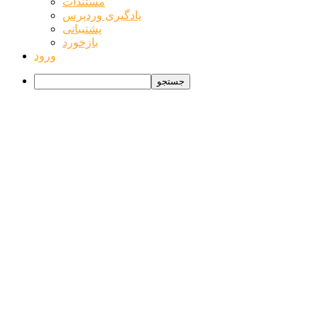
وردپرس
مستندات
یادگیری وردپرس
پشتیبانی
بازخورد
ورود
جستجو