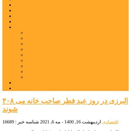
شهرستانهای استان البرز
فیلم
عکس
پیوندها
آنلاین
جدول لیگ برتر
ارز
قیمت طلا و سکه
بورس
قیمت خودرو داخلی
قیمت خودرو خارجی
قیمت تلویزیون
قیمت تبلت
قیمت موبایل
یادداشت
مرمت بنای تاریخی امامزاده هارون (ع) طالقان آغاز شد
۴۰۸ البرزی در روز عید فطر صاحب خانه می
شوند
اقتصادی
اردیبهشت 16, 1400 - مه 6, 2021
شناسه خبر : 16689