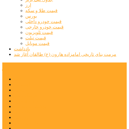
ارز
قیمت طلا و سکه
بورس
قیمت خودرو داخلی
قیمت خودرو خارجی
قیمت تلویزیون
قیمت تبلت
قیمت موبایل
یادداشت
مرمت بنای تاریخی امامزاده هارون (ع) طالقان آغاز شد
پیشتازان البرز
خانه
اجتماعی
سیاسی
فرهنگ و هنر
علم و فناوری
پزشکی و سلامت
اقتصادی
ورزشی
آموزش و پرورش
مدیریت شهری