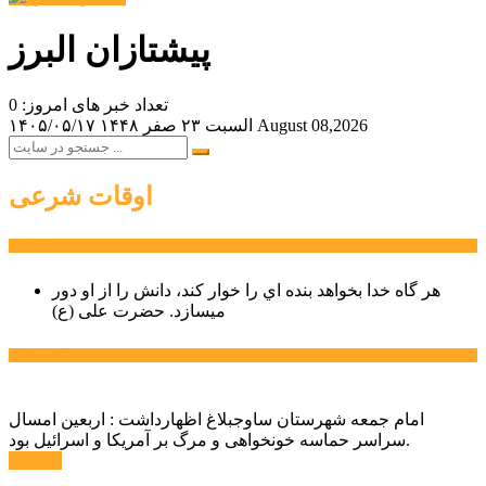
پیشتازان البرز
تعداد خبر های امروز: 0
August 08,2026
السبت ۲۳ صفر ۱۴۴۸
۱۴۰۵/۰۵/۱۷
اوقات شرعی
سخن روز
هر گاه خدا بخواهد بنده اي را خوار كند، دانش را از او دور
میسازد.
حضرت علی (ع)
آخرین اخبار:
امام جمعه شهرستان ساوجبلاغ اظهارداشت : اربعین امسال
سراسر حماسه خونخواهی و مرگ بر آمریکا و اسرائیل بود.
ادامه ...