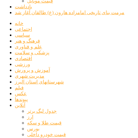
قیمت موبایل
یادداشت
مرمت بنای تاریخی امامزاده هارون (ع) طالقان آغاز شد
خانه
اجتماعی
سیاسی
فرهنگ و هنر
علم و فناوری
پزشکی و سلامت
اقتصادی
ورزشی
آموزش و پرورش
مدیریت شهری
شهرستانهای استان البرز
فیلم
عکس
پیوندها
آنلاین
جدول لیگ برتر
ارز
قیمت طلا و سکه
بورس
قیمت خودرو داخلی