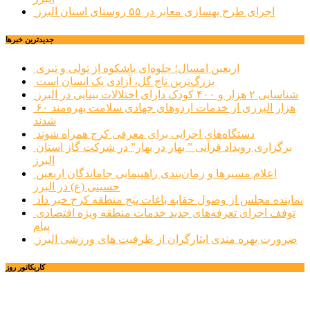
اجرای طرح بهسازی معابر در ۵۵ روستای استان البرز
جديدترين خبرها
اربعین امسال؛ جلوه‌ای باشکوه از تولی و تبری
بزرگ‌ترین تاج گل، آزادی یک انسان است
شناسایی ۲ هزار و ۴۰۰ کودک دارای اختلالات بینایی در البرز
۶۰ هزار البرزی از خدمات اردوهای جهادی سلامت بهره‌مند
شدند
دستگاه‌های اجرایی برای معرفی کرج همراه شوند
برگزاری رویداد قرآنی ” بهار در بهار” در شرکت گاز استان
البرز
اعلام مسیرها و زمان‌بندی راهپیمایی جاماندگان اربعین
حسینی (ع) در البرز
نماینده مجلس از وصول حقابه باغات پنج منطقه کرج خبر داد
توقف اجرای تعرفه‌های جدید خدمات منطقه ویژه اقتصادی
پیام
ضرورت بهره مندی ایثارگران از ظرفیت های ورزشی البرز
کاریکاتور روز