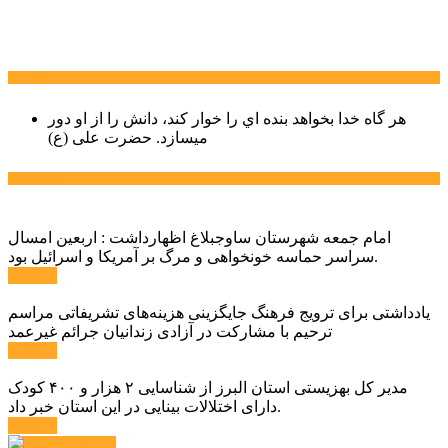
سخن روز
هر گاه خدا بخواهد بنده اي را خوار كند، دانش را از او دور
میسازد.
حضرت علی (ع)
آخرین اخبار:
امام جمعه شهرستان ساوجبلاغ اظهارداشت : اربعین امسال
سراسر حماسه خونخواهی و مرگ بر آمریکا و اسرائیل بود.
ادامه ...
یادداشتی برای ترویج فرهنگ جایگزینی هزینه‌های تشریفاتی مراسم
ترحیم با مشارکت در آزادی زندانیان جرائم غیرعمد
ادامه ...
مدیر کل بهزیستی استان البرز از شناسایی ۲ هزار و ۴۰۰ کودک
دارای اختلالات بینایی در این استان خبر داد.
ادامه ...