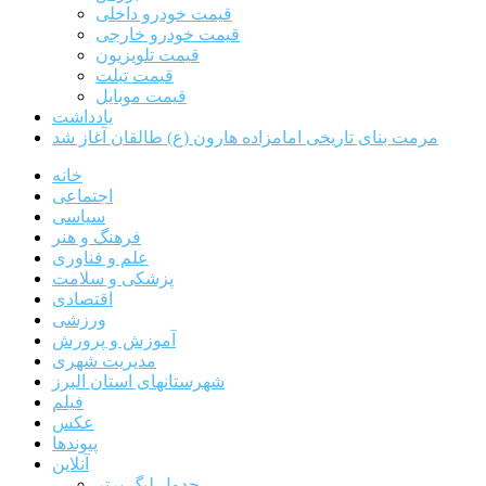
قیمت خودرو داخلی
قیمت خودرو خارجی
قیمت تلویزیون
قیمت تبلت
قیمت موبایل
یادداشت
مرمت بنای تاریخی امامزاده هارون (ع) طالقان آغاز شد
خانه
اجتماعی
سیاسی
فرهنگ و هنر
علم و فناوری
پزشکی و سلامت
اقتصادی
ورزشی
آموزش و پرورش
مدیریت شهری
شهرستانهای استان البرز
فیلم
عکس
پیوندها
آنلاین
جدول لیگ برتر