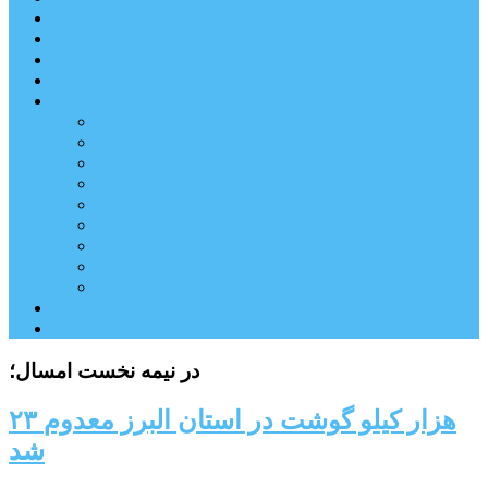
شهرستانهای استان البرز
فیلم
عکس
پیوندها
آنلاین
جدول لیگ برتر
ارز
قیمت طلا و سکه
بورس
قیمت خودرو داخلی
قیمت خودرو خارجی
قیمت تلویزیون
قیمت تبلت
قیمت موبایل
یادداشت
مرمت بنای تاریخی امامزاده هارون (ع) طالقان آغاز شد
در نیمه نخست امسال؛
۲۳ هزار کیلو گوشت در استان البرز معدوم
شد