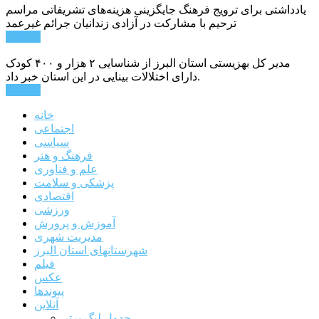
یادداشتی برای ترویج فرهنگ جایگزینی هزینه‌های تشریفاتی مراسم
ترحیم با مشارکت در آزادی زندانیان جرائم غیرعمد
ادامه ...
مدیر کل بهزیستی استان البرز از شناسایی ۲ هزار و ۴۰۰ کودک
دارای اختلالات بینایی در این استان خبر داد.
ادامه ...
خانه
اجتماعی
سیاسی
فرهنگ و هنر
علم و فناوری
پزشکی و سلامت
اقتصادی
ورزشی
آموزش و پرورش
مدیریت شهری
شهرستانهای استان البرز
فیلم
عکس
پیوندها
آنلاین
جدول لیگ برتر