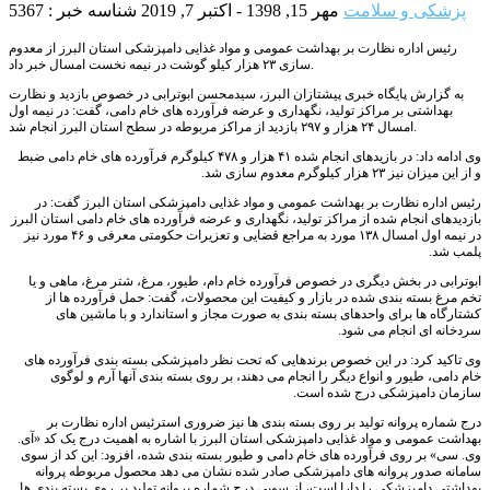
پزشکی و سلامت
مهر 15, 1398 - اکتبر 7, 2019
شناسه خبر : 5367
رئیس اداره نظارت بر بهداشت عمومی و مواد غذایی دامپزشکی استان البرز از معدوم
سازی ۲۳ هزار کیلو گوشت در نیمه نخست امسال خبر داد.
به گزارش پایگاه خبری پیشتازان البرز، سیدمحسن ابوترابی در خصوص بازدید و نظارت
بهداشتی بر مراکز تولید، نگهداری و عرضه فرآورده های خام دامی، گفت: در نیمه اول
امسال ۲۴ هزار و ۲۹۷ بازدید از مراکز مربوطه در سطح استان البرز انجام شد.
وی ادامه داد: در بازیدهای انجام شده ۴۱ هزار و ۴۷۸ کیلوگرم فرآورده های خام دامی ضبط
و از این میزان نیز ۲۳ هزار کیلوگرم معدوم سازی شد.
رئیس اداره نظارت بر بهداشت عمومی و مواد غذایی دامپزشکی استان البرز گفت: در
بازدیدهای انجام شده از مراکز تولید، نگهداری و عرضه فرآورده های خام دامی استان البرز
در نیمه اول امسال ۱۳۸ مورد به مراجع قضایی و تعزیرات حکومتی معرفی و ۴۶ مورد نیز
پلمب شد.
ابوترابی در بخش دیگری در خصوص فرآورده خام دام، طیور، مرغ، شتر مرغ، ماهی و یا
تخم مرغ بسته بندی شده در بازار و کیفیت این محصولات، گفت: حمل فرآورده ها از
کشتارگاه ها برای واحدهای بسته بندی به صورت مجاز و استاندارد و با ماشین های
سردخانه ای انجام می شود.
وی تاکید کرد: در این خصوص برندهایی که تحت نظر دامپزشکی بسته بندی فرآورده های
خام دامی، طیور و انواع دیگر را انجام می دهند، بر روی بسته بندی آنها آرم و لوگوی
سازمان دامپزشکی درج شده است.
درج شماره پروانه تولید بر روی بسته بندی ها نیز ضروری استرئیس اداره نظارت بر
بهداشت عمومی و مواد غذایی دامپزشکی استان البرز با اشاره‌ به اهمیت درج یک کد «آی.
وی. سی» بر روی فرآورده های خام دامی و طیور بسته بندی شده، افزود: این کد از سوی
سامانه صدور پروانه های دامپزشکی صادر شده نشان می دهد محصول مربوطه پروانه
بهداشتی دامپزشکی را دارا است، از سویی درج شماره پروانه تولید بر روی بسته بندی ها