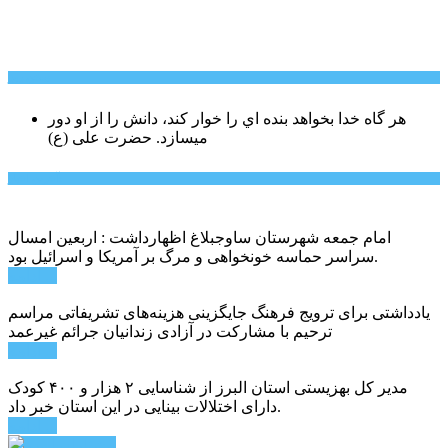
سخن روز
هر گاه خدا بخواهد بنده اي را خوار كند، دانش را از او دور
میسازد.
حضرت علی (ع)
آخرین اخبار:
امام جمعه شهرستان ساوجبلاغ اظهارداشت : اربعین امسال
سراسر حماسه خونخواهی و مرگ بر آمریکا و اسرائیل بود.
ادامه ...
یادداشتی برای ترویج فرهنگ جایگزینی هزینه‌های تشریفاتی مراسم
ترحیم با مشارکت در آزادی زندانیان جرائم غیرعمد
ادامه ...
مدیر کل بهزیستی استان البرز از شناسایی ۲ هزار و ۴۰۰ کودک
دارای اختلالات بینایی در این استان خبر داد.
ادامه ...