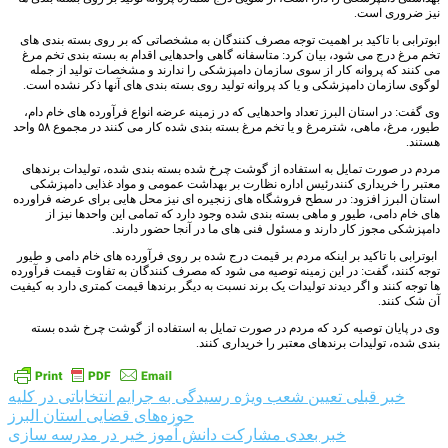
نیز ضروری است.
ابوترابی با تاکید بر اهمیت توجه مصرف کنندگان به مشخصاتی که بر روی بسته بندی های
تخم مرغ درج می شود، بیان کرد: متاسفانه گاهی واحدهایی اقدام به بسته بندی تخم مرغ
می کنند که پروانه کار از سوی سازمان دامپزشکی را ندارند و مشخصات تولید از جمله
لوگوی سازمان دامپزشکی و یا کد پروانه تولید روی بسته بندی های آنها ذکر نشده است.
وی گفت: در استان البرز تعداد واحدهایی که در زمینه عرضه انواع فرآورده های خام دام،
طیور، مرغ، ماهی، شترمرغ و یا تخم مرغ بسته بندی شده کار می کنند در مجموع ۵۸ واحد
هستند.
مردم در صورت تمایل به استفاده از گوشت چرخ شده بسته بندی شده، تولیدات برندهای
معتبر را خریداری کنندرئیس اداره نظارت بر بهداشت عمومی و مواد غذایی دامپزشکی
استان البرز افزود: در سطح فروشگاه های زنجیره ای نیز محل هایی برای عرضه فراورده
های خام دامی، طیور و ماهی بسته بندی شده وجود دارد که تمامی این واحدها نیز از
دامپزشکی مجوز کار دارند و مسئول فنی های ما در آنجا حضور دارند.
ابوترابی با تاکید بر اینکه مردم بر قیمت درج شده بر روی فرآورده های خام دامی و طیور
توجه کنند، گفت: در این زمینه توصیه می شود که مصرف کنندگان به تفاوت قیمت فرآورده
ها توجه کنند و اگر دیدند تولیدات یک برند نسبت به دیگر برندها قیمت کمتری دارد به کیفیت
آن‌ شک کنند.
وی در پایان توصیه کرد که مردم در صورت تمایل به استفاده از گوشت چرخ شده بسته
بندی شده، تولیدات برندهای معتبر را خریداری کنند.
راهبری
خبر قبلی
تعیین شعب ویژه رسیدگی به جرایم انتخاباتی در کلیه
حوزه‌های قضایی استان البرز
نوشته
خبر بعدی
مشارکت دانش آموز خیر در مدرسه سازی