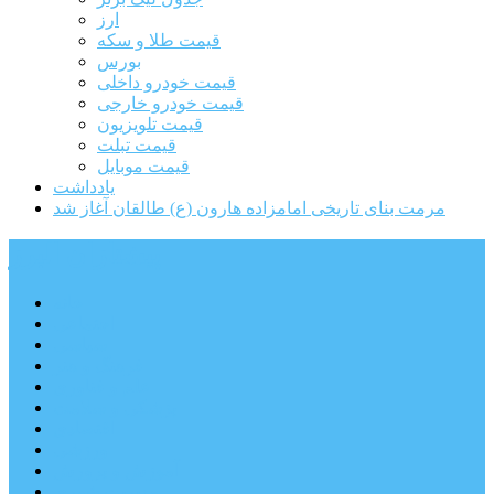
ارز
قیمت طلا و سکه
بورس
قیمت خودرو داخلی
قیمت خودرو خارجی
قیمت تلویزیون
قیمت تبلت
قیمت موبایل
یادداشت
مرمت بنای تاریخی امامزاده هارون (ع) طالقان آغاز شد
پیشتازان البرز
خانه
اجتماعی
سیاسی
فرهنگ و هنر
علم و فناوری
پزشکی و سلامت
اقتصادی
ورزشی
آموزش و پرورش
مدیریت شهری