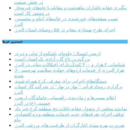
در بخش صنعت
پیگیری حقابه باغداران ماهدشت و مقابله با چاه‌های غیرمجاز
در دستور کار است
نصب صفحه‌های خورشیدی در خانه‌های ایتام و محسنین
البرز
اجرای طرح بهسازی معابر در ۵۵ روستای استان البرز
جديدترين خبرها
اربعین امسال؛ جلوه‌ای باشکوه از تولی و تبری
بزرگ‌ترین تاج گل، آزادی یک انسان است
شناسایی ۲ هزار و ۴۰۰ کودک دارای اختلالات بینایی در البرز
۶۰ هزار البرزی از خدمات اردوهای جهادی سلامت بهره‌مند
شدند
دستگاه‌های اجرایی برای معرفی کرج همراه شوند
برگزاری رویداد قرآنی ” بهار در بهار” در شرکت گاز استان
البرز
اعلام مسیرها و زمان‌بندی راهپیمایی جاماندگان اربعین
حسینی (ع) در البرز
نماینده مجلس از وصول حقابه باغات پنج منطقه کرج خبر داد
توقف اجرای تعرفه‌های جدید خدمات منطقه ویژه اقتصادی
پیام
ضرورت بهره مندی ایثارگران از ظرفیت های ورزشی البرز