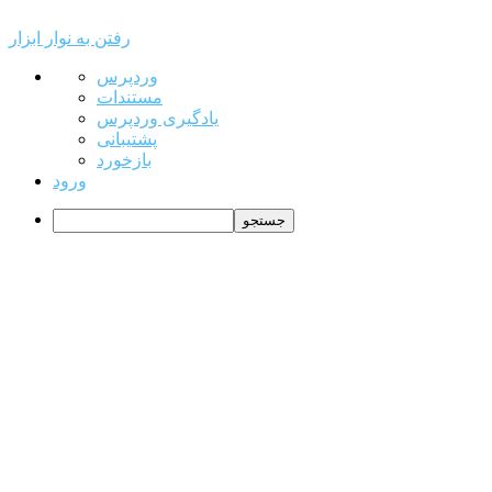
رفتن به نوار ابزار
درباره
وردپرس
وردپرس
مستندات
یادگیری وردپرس
پشتیبانی
بازخورد
ورود
جستجو