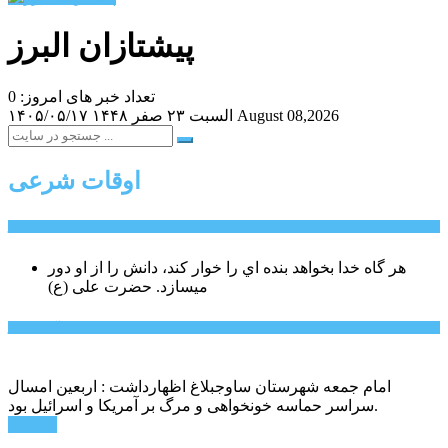
پیشتازان البرز
تعداد خبر های امروز: 0
August 08,2026
السبت ۲۳ صفر ۱۴۴۸
۱۴۰۵/۰۵/۱۷
اوقات شرعی
سخن روز
هر گاه خدا بخواهد بنده اي را خوار كند، دانش را از او دور
میسازد.
حضرت علی (ع)
آخرین اخبار:
امام جمعه شهرستان ساوجبلاغ اظهارداشت : اربعین امسال
سراسر حماسه خونخواهی و مرگ بر آمریکا و اسرائیل بود.
ادامه ...