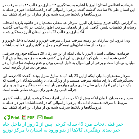
فرمانده انتظامی استان البرز با اشاره به دستگیری ۹۴ سارق در قالب ۲۳ باند سرقت در
این استان طی ۴۸ ساعت گذشته گفت: برخی از اموالی که در اغتشاشات اخیر در حمله به
فروشگاه‌ها و بانک‌ها سرقت شده بود از منازل این افراد کشف شد.
به گزارش پایگاه خبری پیشتازان البرز، سردار عباسعلی محمدیان در حاشیه بازدید اصحاب
رسانه از کشفیات پلیس آگاهی البرز از باندهای سرقت اظهار داشت: در 48 ساعت گذشته
94 ‌سارق در قالب 23 باند در استان البرز دستگیر شدند.
وی افزود: این سارقان در زمینه سرقت منزل، سرقت خودرو و قطعات داخل خودرو و
سرقت از ساختمان‌های نیمه‌کاره و جعل و کلاهبرداری فعالیت داشتند.
فرمانده انتظامی استان البرز با بیان اینکه از این سارقان 28 دستگاه خودروی سرقتی
کشف شده است، بیان کرد: ارزش ریالی اموال کشف شده به جز خودروها بیش از 7
میلیارد تومان است و برخی از این اموال به دلیل قیمتی بودن و عدم رضایت صاحبان آن در
معرض دید قرار نگرفته است.
سردار محمدیان با بیان اینکه از این 23 باند 5 باند سارق منزل بودند، گفت: 60 درصد این
دستگیرشدگان دارای سابقه سرقت هستند‌ و از ویژگی‌های بازداشت‌شدگان این است که
یک نفر از این افراد برای سال جاری برای چهارمین بار است که دستگیر می‌شود و برای
جرائم قبلی وی هنوز رای پرونده صادر نشده است.
سردار محمدیان با بیان اینکه بیش از 60 درصد این افراد دستگیر‌شده دارای سابقه کیفری
مرتبط با سرقت هستند، ادامه داد: برخی از اموالی که در اغتشاشات اخیر در حمله به
فروشگاه‌ها و بانک‌ها سرقت شده بود از منازل این افراد کشف شد‌.
راهبری
خبر قبلی
نجات مرد 45 ساله کرجی پس از 2 روز از داخل چاه
خبر بعدی
رهگیری کالاها از بدو ورود به استان تا مرکز توزیع
نوشته