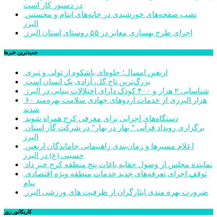
در دستور کار است
نصب صفحه‌های خورشیدی در خانه‌های ایتام و محسنین
البرز
اجرای طرح بهسازی معابر در ۵۵ روستای استان البرز
جديدترين خبرها
اربعین امسال؛ جلوه‌ای باشکوه از تولی و تبری
بزرگ‌ترین تاج گل، آزادی یک انسان است
شناسایی ۲ هزار و ۴۰۰ کودک دارای اختلالات بینایی در البرز
۶۰ هزار البرزی از خدمات اردوهای جهادی سلامت بهره‌مند
شدند
دستگاه‌های اجرایی برای معرفی کرج همراه شوند
برگزاری رویداد قرآنی ” بهار در بهار” در شرکت گاز استان
البرز
اعلام مسیرها و زمان‌بندی راهپیمایی جاماندگان اربعین
حسینی (ع) در البرز
نماینده مجلس از وصول حقابه باغات پنج منطقه کرج خبر داد
توقف اجرای تعرفه‌های جدید خدمات منطقه ویژه اقتصادی
پیام
ضرورت بهره مندی ایثارگران از ظرفیت های ورزشی البرز
کاریکاتور روز