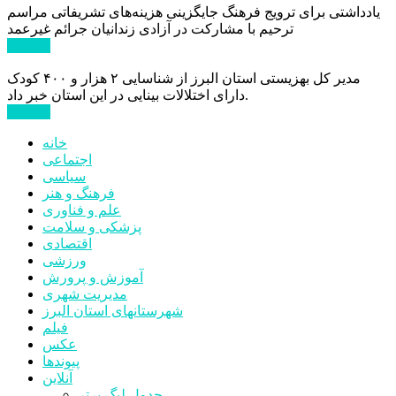
یادداشتی برای ترویج فرهنگ جایگزینی هزینه‌های تشریفاتی مراسم
ترحیم با مشارکت در آزادی زندانیان جرائم غیرعمد
ادامه ...
مدیر کل بهزیستی استان البرز از شناسایی ۲ هزار و ۴۰۰ کودک
دارای اختلالات بینایی در این استان خبر داد.
ادامه ...
خانه
اجتماعی
سیاسی
فرهنگ و هنر
علم و فناوری
پزشکی و سلامت
اقتصادی
ورزشی
آموزش و پرورش
مدیریت شهری
شهرستانهای استان البرز
فیلم
عکس
پیوندها
آنلاین
جدول لیگ برتر