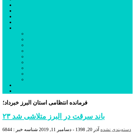
شهرستانهای استان البرز
فیلم
عکس
پیوندها
آنلاین
جدول لیگ برتر
ارز
قیمت طلا و سکه
بورس
قیمت خودرو داخلی
قیمت خودرو خارجی
قیمت تلویزیون
قیمت تبلت
قیمت موبایل
یادداشت
مرمت بنای تاریخی امامزاده هارون (ع) طالقان آغاز شد
فرمانده انتظامی استان البرز خبرداد؛
۲۳ باند سرقت در البرز متلاشی شد
دسته‌بندی نشده
آذر 20, 1398 - دسامبر 11, 2019
شناسه خبر : 6844