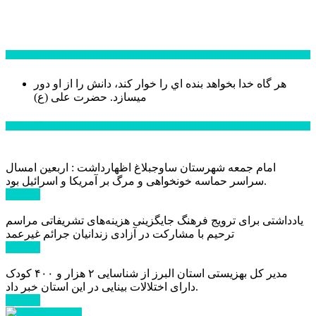
سخن روز
هر گاه خدا بخواهد بنده اي را خوار كند، دانش را از او دور
میسازد.
حضرت علی (ع)
آخرین اخبار:
امام جمعه شهرستان ساوجبلاغ اظهارداشت : اربعین امسال
سراسر حماسه خونخواهی و مرگ بر آمریکا و اسرائیل بود.
ادامه ...
یادداشتی برای ترویج فرهنگ جایگزینی هزینه‌های تشریفاتی مراسم
ترحیم با مشارکت در آزادی زندانیان جرائم غیرعمد
ادامه ...
مدیر کل بهزیستی استان البرز از شناسایی ۲ هزار و ۴۰۰ کودک
دارای اختلالات بینایی در این استان خبر داد.
ادامه ...