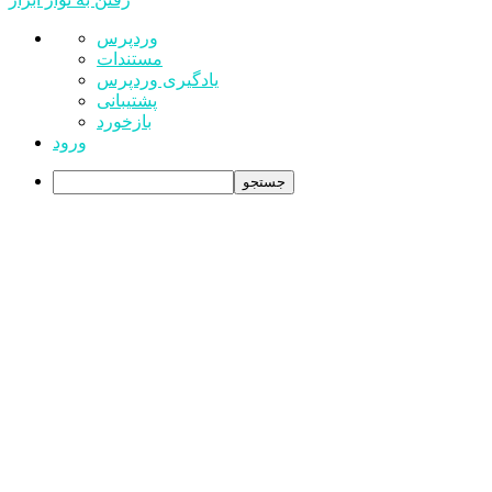
درباره
وردپرس
وردپرس
مستندات
یادگیری وردپرس
پشتیبانی
بازخورد
ورود
جستجو