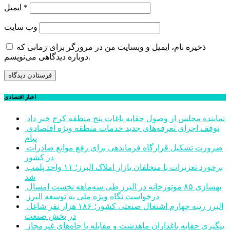
*
ایمیل
وب‌ سایت
ذخیره نام، ایمیل و وبسایت من در مرورگر برای زمانی که
دوباره دیدگاهی می‌نویسم.
اخبار اقتصادی
نماینده مجلس از وصول حقابه باغات پنج منطقه کرج خبر داد
توقف اجرای تعرفه‌های جدید خدمات منطقه ویژه اقتصادی
پیام
ضرورت تشکیل قرارگاه فرماندهی برای رفع موانع صادرات
در کشور
برخورد تعزیرات با متخلفان بازار املاک البرز؛ ۱۱ واحد پلمب
شد
بهسازی ۸۵ موتورخانه در البرز طی سه‌ماهه نخست امسال
درخواست نگاه ویژه ملی به توسعه البرز
البرز رتبه چهارم اشتغال صنعتی کشور؛ ۱۸۶ هزار نفر شاغل
در بخش صنعت
پیگیری حقابه باغداران ماهدشت و مقابله با چاه‌های غیرمجاز