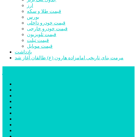
ارز
قیمت طلا و سکه
بورس
قیمت خودرو داخلی
قیمت خودرو خارجی
قیمت تلویزیون
قیمت تبلت
قیمت موبایل
یادداشت
مرمت بنای تاریخی امامزاده هارون (ع) طالقان آغاز شد
پیشتازان البرز
خانه
اجتماعی
سیاسی
فرهنگ و هنر
علم و فناوری
پزشکی و سلامت
اقتصادی
ورزشی
آموزش و پرورش
مدیریت شهری