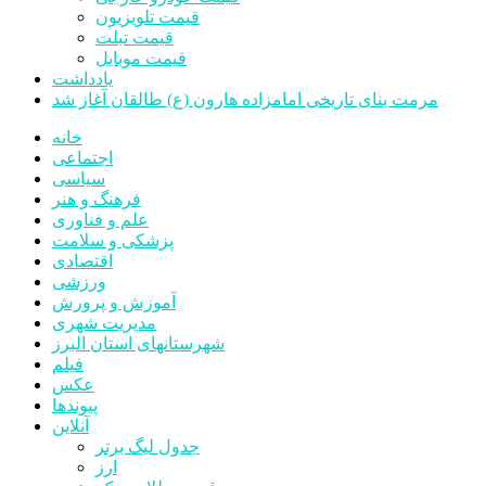
قیمت تلویزیون
قیمت تبلت
قیمت موبایل
یادداشت
مرمت بنای تاریخی امامزاده هارون (ع) طالقان آغاز شد
خانه
اجتماعی
سیاسی
فرهنگ و هنر
علم و فناوری
پزشکی و سلامت
اقتصادی
ورزشی
آموزش و پرورش
مدیریت شهری
شهرستانهای استان البرز
فیلم
عکس
پیوندها
آنلاین
جدول لیگ برتر
ارز