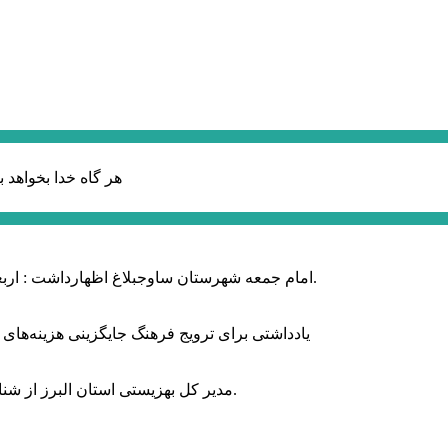
هر گاه خدا بخواهد ب
امام جمعه شهرستان ساوجبلاغ اظهارداشت : اربعین امسال سراسر حماسه خونخواهی و مرگ بر آمریکا و اسرائیل بود.
یادداشتی برای ترویج فرهنگ جایگزینی هزینه‌های
مدیر کل بهزیستی استان البرز از شناسایی ۲ هزار و ۴۰۰ کودک دارای اختلالات بینایی در این استان خبر داد.