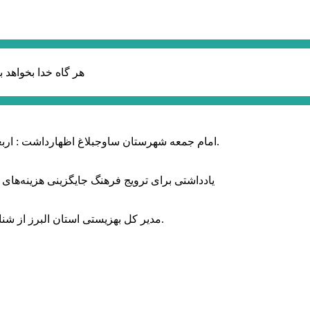
هر گاه خدا بخواهد ب
امام جمعه شهرستان ساوجبلاغ اظهارداشت : اربعین امسال سراسر حماسه خونخواهی و مرگ بر آمریکا و اسرائیل بود.
یادداشتی برای ترویج فرهنگ جایگزینی هزینه‌های
مدیر کل بهزیستی استان البرز از شناسایی ۲ هزار و ۴۰۰ کودک دارای اختلالات بینایی در این استان خبر داد.