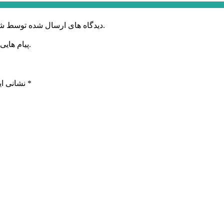
دیدگاه های ارسال شده توسط شما، پس از تایید توسط خبرگزاری الف در وب منتشر خواهد شد.
پیام هایی که به غیر از زبان فارسی یا غیر مرتبط باشد منتشر نخواهد شد.
*
بخش‌های موردنیاز علامت‌گذاری شده‌اند
نشانی ای