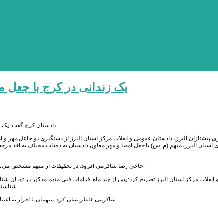
یک زندانی در کرج با جعل 
دادستان کرج گفت: یک زندانی در کرج با جعل مهر و امضای معاون دادستان به دفعات متعددی به مرخصی رفته است.
ری پیشتازان البرز، دادستان عمومی و انقلاب مرکز استان البرز از دستگیری دو جاعل مهر 
حاجی رضا شاکرمی افزود: در تحقیقات از متهم مشخص می‌شود جعل مهرهای دستگاه قضایی توسط فرد دیگری با هویت ( الف.ز) صورت می‌گرفته است.
انقلاب مرکز استان البرز تصریح کرد: پس از چند ماه اقدامات فنی متهم مذکور در تهران شن
شناسنامه و بیش از 500 فقره مهر مجعول مربوط به ادارات دولتی و غیر دولتی از او کشف می‌شود.
شاکرمی خاطرنشان کرد: متهمان با اقرار به اعمال ارتکابی خود تحت قرار بازداشت موقت هستند و پرونده در مرحله تحقیقات مقدماتی است.