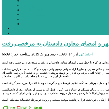
بورس
قیمت خودرو داخلی
قیمت خودرو خارجی
قیمت تلویزیون
قیمت تبلت
قیمت موبایل
یادداشت
مرمت بنای تاریخی امامزاده هارون (ع) طالقان آغاز شد
مهر و امضای معاون دادستان به مرخصی رفت
اجتماعی
آذر 14, 1398 - دسامبر 5, 2019
شناسه خبر : 6609
و امضای مقام قضایی و سایر ادارات دولتی و غیردولتی خبر داد و گفت: حسب گزارش حفاظت
اطلاعات دادگستری استان البرز، متهم (م. س) با جعل امضا و مهر معاون دادستان به دفعات مختلف به اخذ مرخصی از زندان اقدام کرده بود که در این زمینه پرونده‌ای تشکیل و به شعبه 5 بازپرسی دادسرای
ناحیه یک امور جنایی و جرائم خاص استان البرز ارجاع شد.
اسایی و در زمان دستگیری اسناد و مدارکی از قبیل کارت ملی، گواهینامه، مدرک دانشگاهی،