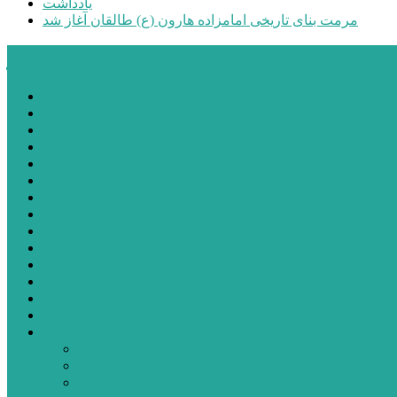
یادداشت
مرمت بنای تاریخی امامزاده هارون (ع) طالقان آغاز شد
پیشتازان البرز
خانه
اجتماعی
سیاسی
فرهنگ و هنر
علم و فناوری
پزشکی و سلامت
اقتصادی
ورزشی
آموزش و پرورش
مدیریت شهری
شهرستانهای استان البرز
فیلم
عکس
پیوندها
آنلاین
جدول لیگ برتر
ارز
قیمت طلا و سکه