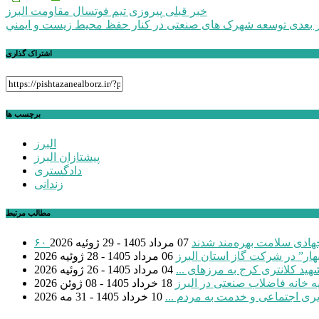
راهبری
خبر قبلی
پیروزی تیم فوتسال مقاومت البرز
 بعدی
توسعه شهرک های صنعتی در کنار حفظ محیط زیست و ايمني
نوشته
اشتراک گذاری
برچسب ها
البرز
پیشتازان البرز
دادگستری
زندانی
مطالب مرتبط
 جهادی سلامت بهره‌مند شدند
07 مرداد 1405 - 29 ژوئیه 2026
بهار” در شرکت گاز استان البرز
06 مرداد 1405 - 28 ژوئیه 2026
04 مرداد 1405 - 26 ژوئیه 2026
18 خرداد 1405 - 08 ژوئن 2026
یری اجتماعی و خدمت به مردم ...
10 خرداد 1405 - 31 مه 2026