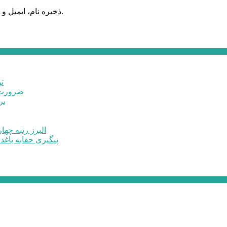
ذخیره نام، ایمیل و وبسایت من در مرورگر برای زمانی که دوباره دیدگاهی می‌نویسم.
ت
ضرورت ت
برخ
البرز رتبه چهارم اشتغال 
پیگیری حقابه باغد