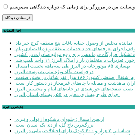
اخبار اقتصادی
نماینده مجلس از وصول حقابه باغات پنج منطقه کرج خبر داد
وقف اجرای تعرفه‌های جدید خدمات منطقه ویژه اقتصادی پیام
شکیل قرارگاه فرماندهی برای رفع موانع صادرات در کشور
ورد تعزیرات با متخلفان بازار املاک البرز؛ ۱۱ واحد پلمب شد
بهسازی ۸۵ موتورخانه در البرز طی سه‌ماهه نخست امسال
درخواست نگاه ویژه ملی به توسعه البرز
صنعتی کشور؛ ۱۸۶ هزار نفر شاغل در بخش صنعت
اران ماهدشت و مقابله با چاه‌های غیرمجاز در دستور کار است
نصب صفحه‌های خورشیدی در خانه‌های ایتام و محسنین البرز
اجرای طرح بهسازی معابر در ۵۵ روستای استان البرز
جديدترين خبرها
اربعین امسال؛ جلوه‌ای باشکوه از تولی و تبری
بزرگ‌ترین تاج گل، آزادی یک انسان است
شناسایی ۲ هزار و ۴۰۰ کودک دارای اختلالات بینایی در البرز