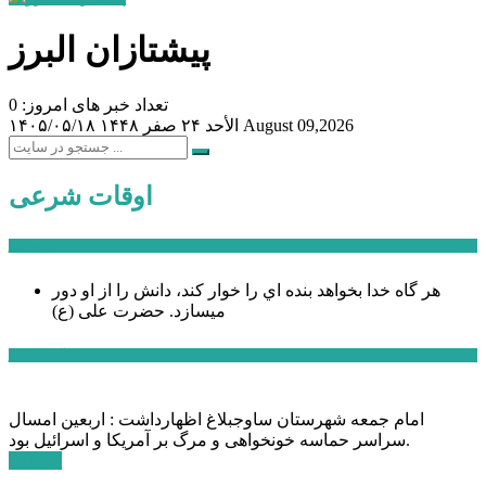
پیشتازان البرز
تعداد خبر های امروز: 0
August 09,2026
الأحد ۲۴ صفر ۱۴۴۸
۱۴۰۵/۰۵/۱۸
اوقات شرعی
سخن روز
هر گاه خدا بخواهد بنده اي را خوار كند، دانش را از او دور
میسازد.
حضرت علی (ع)
آخرین اخبار:
امام جمعه شهرستان ساوجبلاغ اظهارداشت : اربعین امسال
سراسر حماسه خونخواهی و مرگ بر آمریکا و اسرائیل بود.
ادامه ...