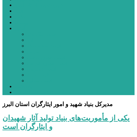
شهرستانهای استان البرز
فیلم
عکس
پیوندها
آنلاین
جدول لیگ برتر
ارز
قیمت طلا و سکه
بورس
قیمت خودرو داخلی
قیمت خودرو خارجی
قیمت تلویزیون
قیمت تبلت
قیمت موبایل
یادداشت
مرمت بنای تاریخی امامزاده هارون (ع) طالقان آغاز شد
مدیرکل بنیاد شهید و امور ایثارگران استان البرز
یکی از مأموریت‌های بنیاد تولید آثار شهیدان
و ایثارگران است