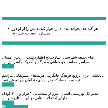
سخن روز
هر گاه خدا بخواهد بنده اي را خوار كند، دانش را از او دور
میسازد.
حضرت علی (ع)
آخرین اخبار:
امام جمعه شهرستان ساوجبلاغ اظهارداشت : اربعین امسال
سراسر حماسه خونخواهی و مرگ بر آمریکا و اسرائیل بود.
ادامه ...
یادداشتی برای ترویج فرهنگ جایگزینی هزینه‌های تشریفاتی مراسم
ترحیم با مشارکت در آزادی زندانیان جرائم غیرعمد
ادامه ...
مدیر کل بهزیستی استان البرز از شناسایی ۲ هزار و ۴۰۰ کودک
دارای اختلالات بینایی در این استان خبر داد.
ادامه ...