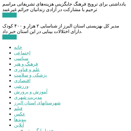
یادداشتی برای ترویج فرهنگ جایگزینی هزینه‌های تشریفاتی مراسم
ترحیم با مشارکت در آزادی زندانیان جرائم غیرعمد
ادامه ...
مدیر کل بهزیستی استان البرز از شناسایی ۲ هزار و ۴۰۰ کودک
دارای اختلالات بینایی در این استان خبر داد.
ادامه ...
خانه
اجتماعی
سیاسی
فرهنگ و هنر
علم و فناوری
پزشکی و سلامت
اقتصادی
ورزشی
آموزش و پرورش
مدیریت شهری
شهرستانهای استان البرز
فیلم
عکس
پیوندها
آنلاین
جدول لیگ برتر