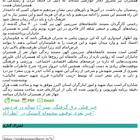
همسران نیز به‌مرور دچار عوارضی شده‌اند که دلیل آن جابجا کردن و رسیدگی به
همسرانشان هست.
رستمیان بیان داشت:‌ در آئین‌ها و باورهای دینی نشان می‌دهیم به‌عنوان کسی که داعیه‌دار
این راه هستیم این مسیر را ادامه می‌دهیم و باید برای آن هزینه کنیم و این مسیر نیاز به این
فرهنگ دارد و باید درگذر زمان منتقل شود.
رحمتی کارگردان مستند عاشقانه‌های سرزمین کهن نیز گفت: در ۴۰ سال گذشته از
رسانه‌های گروهی و جمعی شاهد آثار فاخری در این حوزه بودیم ولی کمتر به همسران
جانبازان پرداخته‌شده بود.
وی اظهار امیدواری کرد که این تریبون پیامی به مدیران فرهنگی باشد که به فیلم‌سازان
اعتماد کنند و وارد میدان شوند و این فرصت را به فیلم‌سازان استانی بدهند تا بتوانند
عرض‌اندام کنند زیرا استان ظرفیت‌های بالایی دارد.
گفتنی است مستند عاشقانه‌های سرزمین کهن مستند زندگی چهار نفر از همسران
جانبازان است که روایتی تازه از زندگی عاشقانه این زوج‌ها دارد که همسران آنان علیرغم
محدودیت‌هایی که دارند در عرصه‌های مختلف اقتصادی، اجتماعی، ‌ ورزشی و فرهنگی
موفقیت‌های زیادی به دست آورده‌اند، همچنین کتاب «پرواز سرخ» شرح خاطرات فاطمه
نصیری از همسر شهیدش و شرحی از زندگی این شهید و کتاب «پدر به وزن سفر» نیز درد
و دلی به زبان شعر است که توسط «زینب عالیانی» فرزند شهید «سعید عالیانی»
نوشته‌شده است.
شایان‌ذکر است بنیاد شهید و امور ایثارگران استان البرز موفق به تهیه و ساخت هفت هزار
دقیقه برنامه تلویزیونی و رادیویی شده که یکی از این‌کاره‌ای جدید ساخت مستند زندگی
چهار نفر از همسران جانبازان میباشد.
راهبری
خبر قبلی
برق گرفتگی پسر 17 ساله در فردیس
توقیف محموله لاستیک در “نظرآباد”
خبر بعدی
نوشته
اشتراک گذاری