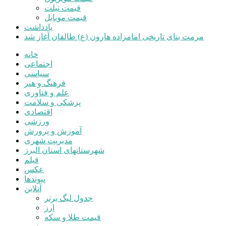
قیمت تبلت
قیمت موبایل
یادداشت
مرمت بنای تاریخی امامزاده هارون (ع) طالقان آغاز شد
خانه
اجتماعی
سیاسی
فرهنگ و هنر
علم و فناوری
پزشکی و سلامت
اقتصادی
ورزشی
آموزش و پرورش
مدیریت شهری
شهرستانهای استان البرز
فیلم
عکس
پیوندها
آنلاین
جدول لیگ برتر
ارز
قیمت طلا و سکه