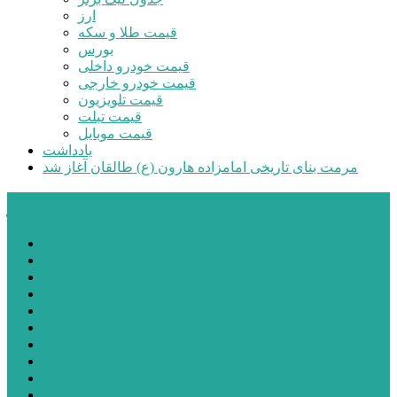
ارز
قیمت طلا و سکه
بورس
قیمت خودرو داخلی
قیمت خودرو خارجی
قیمت تلویزیون
قیمت تبلت
قیمت موبایل
یادداشت
مرمت بنای تاریخی امامزاده هارون (ع) طالقان آغاز شد
پیشتازان البرز
خانه
اجتماعی
سیاسی
فرهنگ و هنر
علم و فناوری
پزشکی و سلامت
اقتصادی
ورزشی
آموزش و پرورش
مدیریت شهری