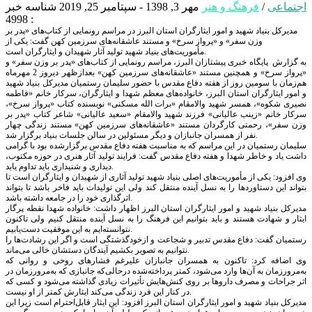
اجتماعی
/
فرهنگ و هنر
مهر 3, 1398 - سپتامبر 25, 2019
شناسه خبر
: 4998
مدیرکل بنیاد شهید و امور ایثارگران استان البرز در مراسم رونمایی از کتاب‌های «پدر بر
وزن سفر» و «پرواز سرخ» و مستند عاشقانه‌های سرزمین کهن گفت: یکی از
مأموریت‌های بنیاد شهید تولید آثار شهیدان و ایثارگران است.
به گزارش پایگاه خبری پیشتازان البرز، مراسم رونمایی از کتاب‌های «پدر بر وزن سفر» و
«پرواز سرخ» و همچنین مستند «عاشقانه‌های سرزمین کهن» بعدازظهر دیروز 2 مهرماه
هم‌زمان با سومین روز از هفته دفاع مقدس با حضور سلیمان رستمیان مدیرکل بنیاد شهید
و امور ایثارگران استان البرز، خانواده‌های معظم شهدا و ایثارگران، سرکار خانم «فاطمه
نصیری شکوه»، همسر شهید والامقام «برات الله مسکنی» نویسنده کتاب «پرواز سرخ»،
سرکار خانم «زینب عالیانی» فرزند شهید والامقام «سعید عالیانی» شاعر کتاب «پدر بر
وزن سفر»، رحمتی کارگردان مستند «عاشقانه‌های سرزمین کهن» مستند زندگی چهار
نفر از همسران جانبازان و دیگر مسئولین در سالن جلسات بنیاد برگزار شد.
سلیمان رستمیان در این مراسم که به مناسبت هفته دفاع مقدس برگزارشده بود با گرامی
داشت یاد و خاطر شهدا و هفته دفاع مقدس گفت: فرایند تولید آثار هنری در حوزه مکتوب،
دیداری و شنیداری باید تداوم یابد.
وی افزود: یکی از مأموریت‌های اصلی بنیاد شهید تولید آثاری از شهیدان و ایثارگران است تا
بتواند این دستاوردها را به نسل آینده منتقل کند ولی این تولیدات باید فاخر باشد تا بتواند
اثرگذاری خود را در جامعه داشته باشد.
مدیرکل بنیاد شهید و امور ایثارگران استان البرز اظهار داشت: خانواده شهدا نقطه پرگار
ایثار و شهادت هستند و باید بتوانیم این فرهنگ را به نسل آینده منتقل کنیم ولی تاکنون
نتوانسته‌ایم به این موفقیت دست‌یابیم.
رستمیان گفت:‌ دفاع مقدس تدبیر و شجاعت و ازخودگذشتگی است و اگر این رشادت‌ها را
نتوانیم به تصویر بکشیم آیندگان دستشان خالی می‌ماند.
وی اضافه کرد:‌ تاکنون به همسران جانبازان علیرغم فشارهای روحی و روانی که
به‌مرورزمان به آن‌ها وارد می‌شود، کمتر پرداخته‌شده درحالی‌که جانبازی که به‌مرورزمان در
اثر جراحات و مصرف داروها بر روی کنش‌هایش تأثیرات زیادی گذاشته می‌شود و کسی که
در کنار این فرد زندگی می‌کند ایثارش کمتر از او نیست.
مدیرکل بنیاد شهید و امور ایثارگران استان البرز افزود:‌ این ایثار قابل‌احترام است زیرا این