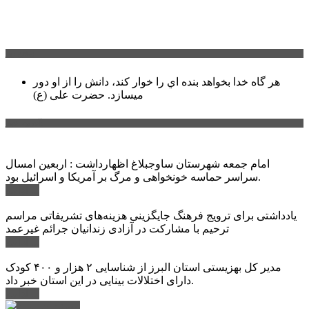
سخن روز
هر گاه خدا بخواهد بنده اي را خوار كند، دانش را از او دور
میسازد.
حضرت علی (ع)
آخرین اخبار:
امام جمعه شهرستان ساوجبلاغ اظهارداشت : اربعین امسال
سراسر حماسه خونخواهی و مرگ بر آمریکا و اسرائیل بود.
ادامه ...
یادداشتی برای ترویج فرهنگ جایگزینی هزینه‌های تشریفاتی مراسم
ترحیم با مشارکت در آزادی زندانیان جرائم غیرعمد
ادامه ...
مدیر کل بهزیستی استان البرز از شناسایی ۲ هزار و ۴۰۰ کودک
دارای اختلالات بینایی در این استان خبر داد.
ادامه ...