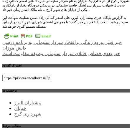
شهردار کرج از نام گذاری یک خیابان به نام سردار سلیمانی خبر داد علی اصغر کمالی زاده
به دنبال شهادت سردار سرلشگر قاسم سلیمانی در نزدیکی فرودگاه بغداد از نامگذاری
یکی از خیابان های شهر کرج به نام مالک اشتر زمان خبر داد.
به گزارش پایگاه خبری پیشتازان البرز، علی اصغر کمالی زاده ضمن تسلیت شهادت این
سردار رشید اسلام، با اعلام این خبر گفت: با همراهی اعضای شورای شهر کرج درباره این
مسئله تصمیم گیری خواهد شد.
راهبری
خبر قبلی
ورود زندگی پرافتخار سردار سلیمانی به برنامه درسی
دانش‌آموزان
نوشته
خبر بعدی
قصاص قاتلان سردار سلیمانی وظیفه مقاومت است
اشتراک گذاری
برچسب ها
پیشتازان البرز
خیابان
شهرداری کرج
مطالب مرتبط