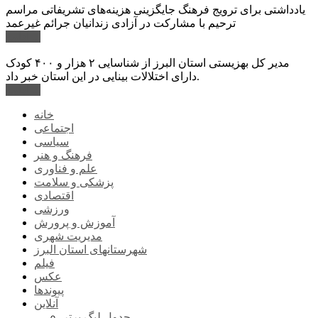
یادداشتی برای ترویج فرهنگ جایگزینی هزینه‌های تشریفاتی مراسم
ترحیم با مشارکت در آزادی زندانیان جرائم غیرعمد
ادامه ...
مدیر کل بهزیستی استان البرز از شناسایی ۲ هزار و ۴۰۰ کودک
دارای اختلالات بینایی در این استان خبر داد.
ادامه ...
خانه
اجتماعی
سیاسی
فرهنگ و هنر
علم و فناوری
پزشکی و سلامت
اقتصادی
ورزشی
آموزش و پرورش
مدیریت شهری
شهرستانهای استان البرز
فیلم
عکس
پیوندها
آنلاین
جدول لیگ برتر