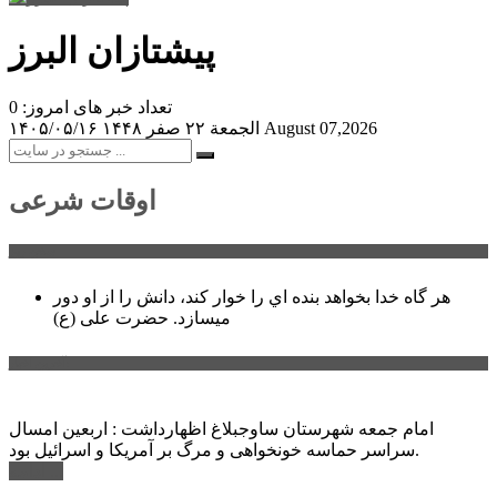
پیشتازان البرز
تعداد خبر های امروز: 0
August 07,2026
الجمعة ۲۲ صفر ۱۴۴۸
۱۴۰۵/۰۵/۱۶
اوقات شرعی
سخن روز
هر گاه خدا بخواهد بنده اي را خوار كند، دانش را از او دور
میسازد.
حضرت علی (ع)
آخرین اخبار:
امام جمعه شهرستان ساوجبلاغ اظهارداشت : اربعین امسال
سراسر حماسه خونخواهی و مرگ بر آمریکا و اسرائیل بود.
ادامه ...