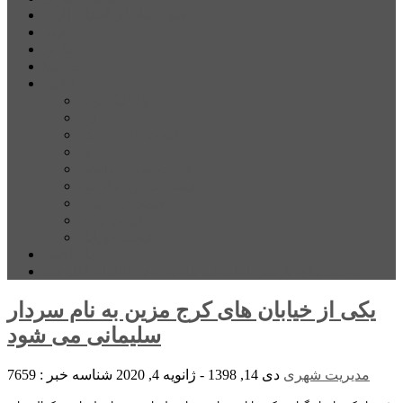
شهرستانهای استان البرز
فیلم
عکس
پیوندها
آنلاین
جدول لیگ برتر
ارز
قیمت طلا و سکه
بورس
قیمت خودرو داخلی
قیمت خودرو خارجی
قیمت تلویزیون
قیمت تبلت
قیمت موبایل
یادداشت
مرمت بنای تاریخی امامزاده هارون (ع) طالقان آغاز شد
یکی از خیابان های کرج مزین به نام سردار
سلیمانی می شود
مدیریت شهری
دی 14, 1398 - ژانویه 4, 2020
شناسه خبر : 7659