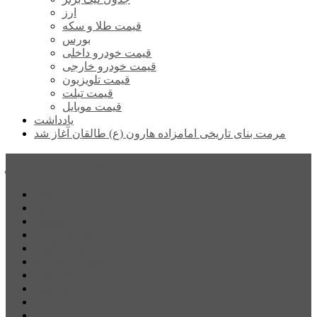
ارز
قیمت طلا و سکه
بورس
قیمت خودرو داخلی
قیمت خودرو خارجی
قیمت تلویزیون
قیمت تبلت
قیمت موبایل
یادداشت
مرمت بنای تاریخی امامزاده هارون (ع) طالقان آغاز شد
پیشتازان البرز
خانه
اجتماعی
سیاسی
فرهنگ و هنر
علم و فناوری
پزشکی و سلامت
اقتصادی
ورزشی
آموزش و پرورش
مدیریت شهری