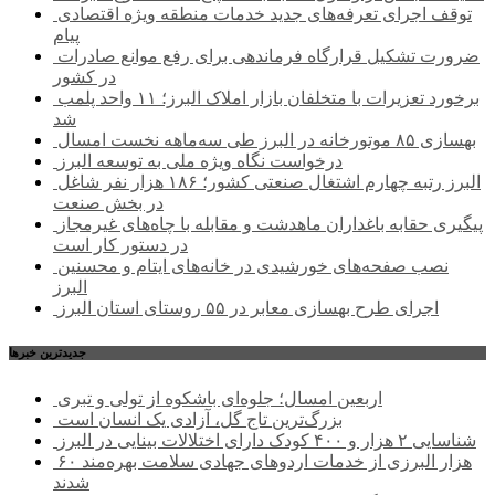
توقف اجرای تعرفه‌های جدید خدمات منطقه ویژه اقتصادی
پیام
ضرورت تشکیل قرارگاه فرماندهی برای رفع موانع صادرات
در کشور
برخورد تعزیرات با متخلفان بازار املاک البرز؛ ۱۱ واحد پلمب
شد
بهسازی ۸۵ موتورخانه در البرز طی سه‌ماهه نخست امسال
درخواست نگاه ویژه ملی به توسعه البرز
البرز رتبه چهارم اشتغال صنعتی کشور؛ ۱۸۶ هزار نفر شاغل
در بخش صنعت
پیگیری حقابه باغداران ماهدشت و مقابله با چاه‌های غیرمجاز
در دستور کار است
نصب صفحه‌های خورشیدی در خانه‌های ایتام و محسنین
البرز
اجرای طرح بهسازی معابر در ۵۵ روستای استان البرز
جديدترين خبرها
اربعین امسال؛ جلوه‌ای باشکوه از تولی و تبری
بزرگ‌ترین تاج گل، آزادی یک انسان است
شناسایی ۲ هزار و ۴۰۰ کودک دارای اختلالات بینایی در البرز
۶۰ هزار البرزی از خدمات اردوهای جهادی سلامت بهره‌مند
شدند