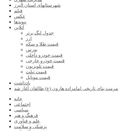
شهرستانهای استان البرز
فیلم
عکس
پیوندها
آنلاین
جدول لیگ برتر
ارز
قیمت طلا و سکه
بورس
قیمت خودرو داخلی
قیمت خودرو خارجی
قیمت تلویزیون
قیمت تبلت
قیمت موبایل
یادداشت
مرمت بنای تاریخی امامزاده هارون (ع) طالقان آغاز شد
خانه
اجتماعی
سیاسی
فرهنگ و هنر
علم و فناوری
پزشکی و سلامت