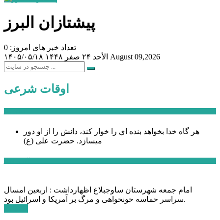
پیشتازان البرز
تعداد خبر های امروز: 0
August 09,2026
الأحد ۲۴ صفر ۱۴۴۸
۱۴۰۵/۰۵/۱۸
اوقات شرعی
سخن روز
هر گاه خدا بخواهد بنده اي را خوار كند، دانش را از او دور
میسازد.
حضرت علی (ع)
آخرین اخبار:
امام جمعه شهرستان ساوجبلاغ اظهارداشت : اربعین امسال
سراسر حماسه خونخواهی و مرگ بر آمریکا و اسرائیل بود.
ادامه ...