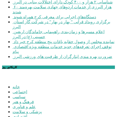
شناسایی ۲ هزار و ۴۰۰ کودک دارای اختلالات بینایی در البرز
۶۰ هزار البرزی از خدمات اردوهای جهادی سلامت بهره‌مند
شدند
دستگاه‌های اجرایی برای معرفی کرج همراه شوند
برگزاری رویداد قرآنی ” بهار در بهار” در شرکت گاز استان
البرز
اعلام مسیرها و زمان‌بندی راهپیمایی جاماندگان اربعین
حسینی (ع) در البرز
نماینده مجلس از وصول حقابه باغات پنج منطقه کرج خبر داد
توقف اجرای تعرفه‌های جدید خدمات منطقه ویژه اقتصادی
پیام
ضرورت بهره مندی ایثارگران از ظرفیت های ورزشی البرز
کاریکاتور روز
خانه
اجتماعی
سیاسی
فرهنگ و هنر
علم و فناوری
پزشکی و سلامت
اقتصادی