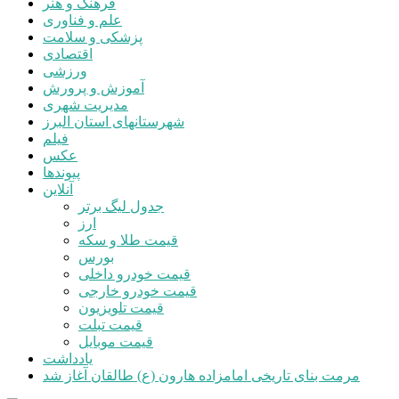
فرهنگ و هنر
علم و فناوری
پزشکی و سلامت
اقتصادی
ورزشی
آموزش و پرورش
مدیریت شهری
شهرستانهای استان البرز
فیلم
عکس
پیوندها
آنلاین
جدول لیگ برتر
ارز
قیمت طلا و سکه
بورس
قیمت خودرو داخلی
قیمت خودرو خارجی
قیمت تلویزیون
قیمت تبلت
قیمت موبایل
یادداشت
مرمت بنای تاریخی امامزاده هارون (ع) طالقان آغاز شد