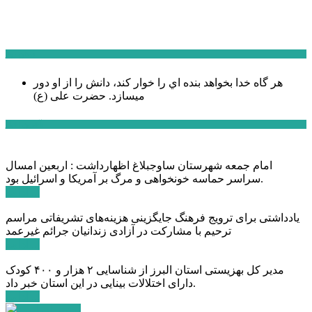
سخن روز
هر گاه خدا بخواهد بنده اي را خوار كند، دانش را از او دور
میسازد.
حضرت علی (ع)
آخرین اخبار:
امام جمعه شهرستان ساوجبلاغ اظهارداشت : اربعین امسال
سراسر حماسه خونخواهی و مرگ بر آمریکا و اسرائیل بود.
ادامه ...
یادداشتی برای ترویج فرهنگ جایگزینی هزینه‌های تشریفاتی مراسم
ترحیم با مشارکت در آزادی زندانیان جرائم غیرعمد
ادامه ...
مدیر کل بهزیستی استان البرز از شناسایی ۲ هزار و ۴۰۰ کودک
دارای اختلالات بینایی در این استان خبر داد.
ادامه ...