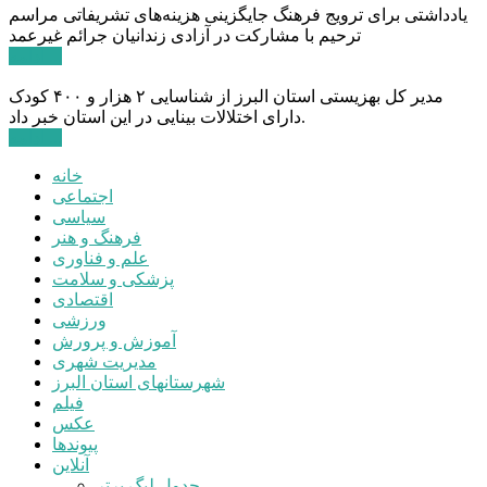
یادداشتی برای ترویج فرهنگ جایگزینی هزینه‌های تشریفاتی مراسم
ترحیم با مشارکت در آزادی زندانیان جرائم غیرعمد
ادامه ...
مدیر کل بهزیستی استان البرز از شناسایی ۲ هزار و ۴۰۰ کودک
دارای اختلالات بینایی در این استان خبر داد.
ادامه ...
خانه
اجتماعی
سیاسی
فرهنگ و هنر
علم و فناوری
پزشکی و سلامت
اقتصادی
ورزشی
آموزش و پرورش
مدیریت شهری
شهرستانهای استان البرز
فیلم
عکس
پیوندها
آنلاین
جدول لیگ برتر