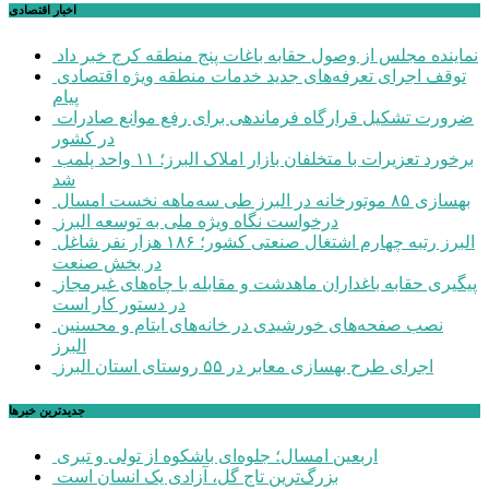
اخبار اقتصادی
نماینده مجلس از وصول حقابه باغات پنج منطقه کرج خبر داد
توقف اجرای تعرفه‌های جدید خدمات منطقه ویژه اقتصادی
پیام
ضرورت تشکیل قرارگاه فرماندهی برای رفع موانع صادرات
در کشور
برخورد تعزیرات با متخلفان بازار املاک البرز؛ ۱۱ واحد پلمب
شد
بهسازی ۸۵ موتورخانه در البرز طی سه‌ماهه نخست امسال
درخواست نگاه ویژه ملی به توسعه البرز
البرز رتبه چهارم اشتغال صنعتی کشور؛ ۱۸۶ هزار نفر شاغل
در بخش صنعت
پیگیری حقابه باغداران ماهدشت و مقابله با چاه‌های غیرمجاز
در دستور کار است
نصب صفحه‌های خورشیدی در خانه‌های ایتام و محسنین
البرز
اجرای طرح بهسازی معابر در ۵۵ روستای استان البرز
جديدترين خبرها
اربعین امسال؛ جلوه‌ای باشکوه از تولی و تبری
بزرگ‌ترین تاج گل، آزادی یک انسان است