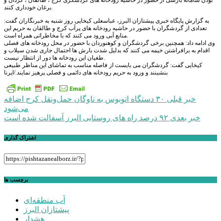
بودن سامانه بارشی از حضور در حاشیه رودخانه های گردشگری کرج ، طالقان ، کردان و
برغان خودداری کنند.
به گزارش پایگاه خبری پیشتازان البرز، عباسعلی کیخایی روز شنبه به خبرنگاران گفت:
تعدادی از گردشگران با حضور در حاشیه رودخانه های پرآب کرج و طالقان به حریم این
منابع آبی ورود می کنند که با مخاطراتی همراه است.
وی ادامه داد: همچنین برخی گردشگران و کوهنوردان با حضور در محل رودخانه های فصلی
اقدام به برافراشتن خیمه می کنند که بدلیل شدت بارش ها احتمال جاری شدن سیلاب و
طغیان این رودخانه ها دور از انتظار نیست.
کیخایی گفت: گردشگران می بایست از فاصله مناسب به تماشای این مناظر طبیعی
بنشینند و ورود به حریم رودخانه های دائمی و فصلی پرهیز نمایند./ایرنا
راهبری
خبر قبلی
۳۰ دستگاه اتوبوس به ناوگان حمل‌ونقل کرج اضافه
می‌شود
نوشته
خبر بعدی
۹۲ درصد راه های روستایی البرز آسفالت شده است
اشتراک گذاری
برچسب ها
آب منطقه‌ای
پیشتازان البرز
هشدار