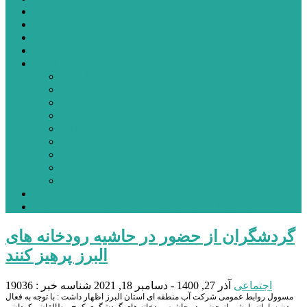
شهرستانهای استان البرز
فیلم
عکس
پیوندها
آنلاین
جدول لیگ برتر
ارز
قیمت طلا و سکه
بورس
قیمت خودرو داخلی
قیمت خودرو خارجی
قیمت تلویزیون
قیمت تبلت
قیمت موبایل
یادداشت
مرمت بنای تاریخی امامزاده هارون (ع) طالقان آغاز شد
گردشگران از حضور در حاشیه رودخانه های
البرز پرهیز کنند
اجتماعی
آذر 27, 1400 - دسامبر 18, 2021
شناسه خبر : 19036
مسوول روابط عمومی شرکت آب منطقه ای استان البرز اظهار داشت : با توجه به فعال