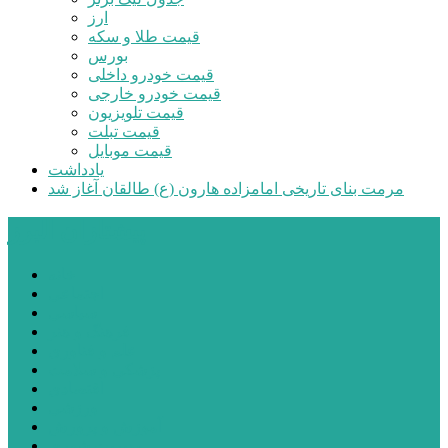
ارز
قیمت طلا و سکه
بورس
قیمت خودرو داخلی
قیمت خودرو خارجی
قیمت تلویزیون
قیمت تبلت
قیمت موبایل
یادداشت
مرمت بنای تاریخی امامزاده هارون (ع) طالقان آغاز شد
پیشتازان البرز
خانه
اجتماعی
سیاسی
فرهنگ و هنر
علم و فناوری
پزشکی و سلامت
اقتصادی
ورزشی
آموزش و پرورش
مدیریت شهری