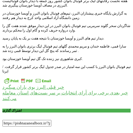
هفته نخست رقابتهای لیگ برتر فوتبال بانوان کشور روز جمعه با دیدار بانوان فوتبالیست
البرزی در مصاف آویسا خوزستان پیگیری شد.
به گزارش پایگاه خبری پیشتازان البرز، تیم‌های فوتبال بانوان البرز و آویسا خوزستان در
زمین دانشگاه آزاد اسلامی واحد کرج به دیدار هم رفتند.
شاگردان سحر گلوند سرمربی تیم فوتبال بانوان البرز در این دیدار موفق شدند هفت گل را
وارد دروازه حریف کرده و گام اول را محکم بردارند.
دیدار تیم های البرز و آویسا خوزستان با نتیجه هفت بر یک به پایان رسید.
سارا قمی، فاطمه خندان و مریم محمدی گلهای تیم فوتبال لیگ برتری بانوان البرز را به
ثمر رساندند که پنج گل این دیدار توسط قمی زده شد .
کبری شاهپوری نیز زننده تک گل تیم آویسا خوزستان بود.
تیم فوتبال بانوان البرز با کسب این سه امتیاز در صدر جدول لیگ برتر کشور قرار گرفت. /
ایرنا
راهبری
خبر قبلی
البرز بوی باران میگیرد
خبر بعدی
برخی برای آرای انتخابات بر سر پست‌های استان معامله
نوشته
می‌کنند
اشتراک گذاری