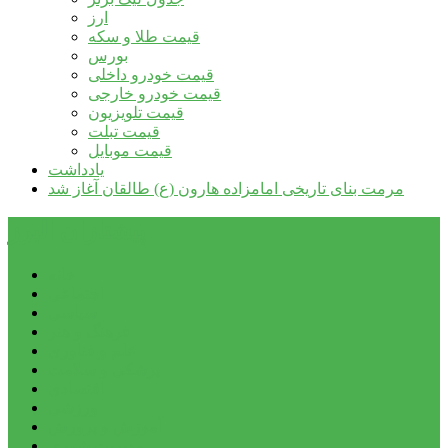
ارز
قیمت طلا و سکه
بورس
قیمت خودرو داخلی
قیمت خودرو خارجی
قیمت تلویزیون
قیمت تبلت
قیمت موبایل
یادداشت
مرمت بنای تاریخی امامزاده هارون (ع) طالقان آغاز شد
پیشتازان البرز
خانه
اجتماعی
سیاسی
فرهنگ و هنر
علم و فناوری
پزشکی و سلامت
اقتصادی
ورزشی
آموزش و پرورش
مدیریت شهری