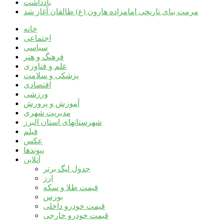
یادداشت
مرمت بنای تاریخی امامزاده هارون (ع) طالقان آغاز شد
خانه
اجتماعی
سیاسی
فرهنگ و هنر
علم و فناوری
پزشکی و سلامت
اقتصادی
ورزشی
آموزش و پرورش
مدیریت شهری
شهرستانهای استان البرز
فیلم
عکس
پیوندها
آنلاین
جدول لیگ برتر
ارز
قیمت طلا و سکه
بورس
قیمت خودرو داخلی
قیمت خودرو خارجی