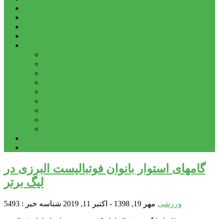
شهرستانهای استان البرز
فیلم
عکس
پیوندها
آنلاین
جدول لیگ برتر
ارز
قیمت طلا و سکه
بورس
قیمت خودرو داخلی
قیمت خودرو خارجی
قیمت تلویزیون
قیمت تبلت
قیمت موبایل
یادداشت
مرمت بنای تاریخی امامزاده هارون (ع) طالقان آغاز شد
گامهای استوار بانوان فوتبالیست البرزی در
لیگ برتر
ورزشی
مهر 19, 1398 - اکتبر 11, 2019
شناسه خبر : 5493