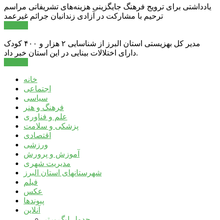
یادداشتی برای ترویج فرهنگ جایگزینی هزینه‌های تشریفاتی مراسم
ترحیم با مشارکت در آزادی زندانیان جرائم غیرعمد
ادامه ...
مدیر کل بهزیستی استان البرز از شناسایی ۲ هزار و ۴۰۰ کودک
دارای اختلالات بینایی در این استان خبر داد.
ادامه ...
خانه
اجتماعی
سیاسی
فرهنگ و هنر
علم و فناوری
پزشکی و سلامت
اقتصادی
ورزشی
آموزش و پرورش
مدیریت شهری
شهرستانهای استان البرز
فیلم
عکس
پیوندها
آنلاین
جدول لیگ برتر