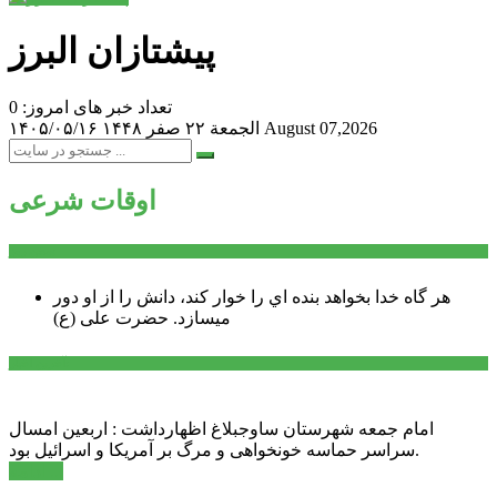
پیشتازان البرز
تعداد خبر های امروز: 0
August 07,2026
الجمعة ۲۲ صفر ۱۴۴۸
۱۴۰۵/۰۵/۱۶
اوقات شرعی
سخن روز
هر گاه خدا بخواهد بنده اي را خوار كند، دانش را از او دور
میسازد.
حضرت علی (ع)
آخرین اخبار:
امام جمعه شهرستان ساوجبلاغ اظهارداشت : اربعین امسال
سراسر حماسه خونخواهی و مرگ بر آمریکا و اسرائیل بود.
ادامه ...