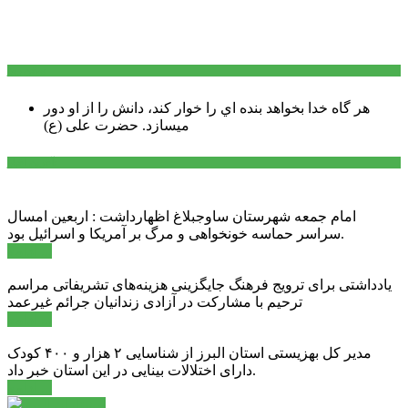
سخن روز
هر گاه خدا بخواهد بنده اي را خوار كند، دانش را از او دور
میسازد.
حضرت علی (ع)
آخرین اخبار:
امام جمعه شهرستان ساوجبلاغ اظهارداشت : اربعین امسال
سراسر حماسه خونخواهی و مرگ بر آمریکا و اسرائیل بود.
ادامه ...
یادداشتی برای ترویج فرهنگ جایگزینی هزینه‌های تشریفاتی مراسم
ترحیم با مشارکت در آزادی زندانیان جرائم غیرعمد
ادامه ...
مدیر کل بهزیستی استان البرز از شناسایی ۲ هزار و ۴۰۰ کودک
دارای اختلالات بینایی در این استان خبر داد.
ادامه ...