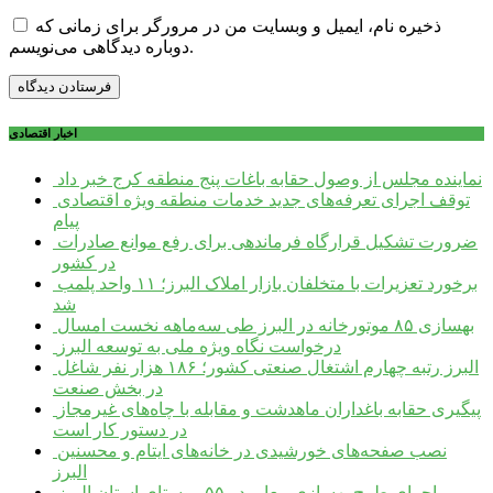
ذخیره نام، ایمیل و وبسایت من در مرورگر برای زمانی که
دوباره دیدگاهی می‌نویسم.
اخبار اقتصادی
نماینده مجلس از وصول حقابه باغات پنج منطقه کرج خبر داد
توقف اجرای تعرفه‌های جدید خدمات منطقه ویژه اقتصادی
پیام
ضرورت تشکیل قرارگاه فرماندهی برای رفع موانع صادرات
در کشور
برخورد تعزیرات با متخلفان بازار املاک البرز؛ ۱۱ واحد پلمب
شد
بهسازی ۸۵ موتورخانه در البرز طی سه‌ماهه نخست امسال
درخواست نگاه ویژه ملی به توسعه البرز
البرز رتبه چهارم اشتغال صنعتی کشور؛ ۱۸۶ هزار نفر شاغل
در بخش صنعت
پیگیری حقابه باغداران ماهدشت و مقابله با چاه‌های غیرمجاز
در دستور کار است
نصب صفحه‌های خورشیدی در خانه‌های ایتام و محسنین
البرز
اجرای طرح بهسازی معابر در ۵۵ روستای استان البرز