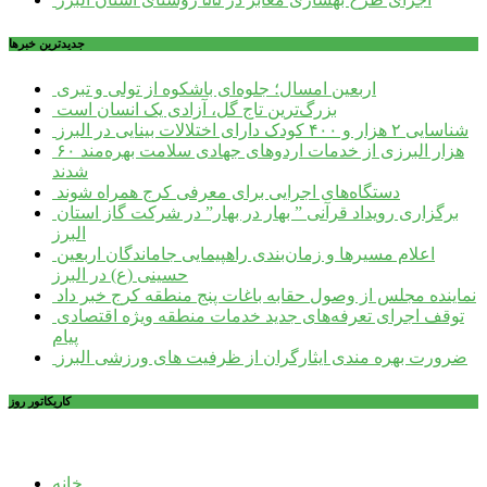
جديدترين خبرها
اربعین امسال؛ جلوه‌ای باشکوه از تولی و تبری
بزرگ‌ترین تاج گل، آزادی یک انسان است
شناسایی ۲ هزار و ۴۰۰ کودک دارای اختلالات بینایی در البرز
۶۰ هزار البرزی از خدمات اردوهای جهادی سلامت بهره‌مند
شدند
دستگاه‌های اجرایی برای معرفی کرج همراه شوند
برگزاری رویداد قرآنی ” بهار در بهار” در شرکت گاز استان
البرز
اعلام مسیرها و زمان‌بندی راهپیمایی جاماندگان اربعین
حسینی (ع) در البرز
نماینده مجلس از وصول حقابه باغات پنج منطقه کرج خبر داد
توقف اجرای تعرفه‌های جدید خدمات منطقه ویژه اقتصادی
پیام
ضرورت بهره مندی ایثارگران از ظرفیت های ورزشی البرز
کاریکاتور روز
خانه