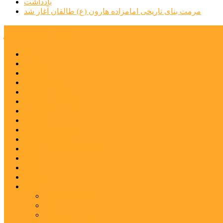
یادداشت
مرمت بنای تاریخی امامزاده هارون (ع) طالقان آغاز شد
پیشتازان البرز
خانه
اجتماعی
سیاسی
فرهنگ و هنر
علم و فناوری
پزشکی و سلامت
اقتصادی
ورزشی
آموزش و پرورش
مدیریت شهری
شهرستانهای استان البرز
فیلم
عکس
پیوندها
آنلاین
جدول لیگ برتر
ارز
قیمت طلا و سکه