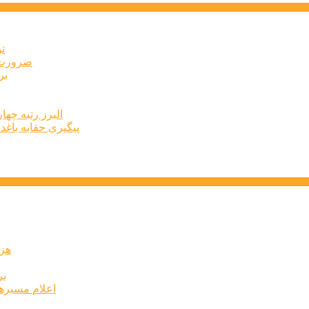
ت
ضرورت ت
برخ
البرز رتبه چهارم اشتغال 
پیگیری حقابه باغد
۶۰ 
بر
اعلام مسیرها