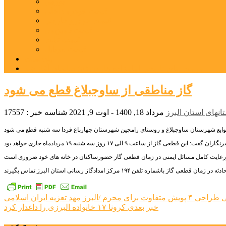
بورس
قیمت خودرو داخلی
قیمت خودرو خارجی
قیمت تلویزیون
قیمت تبلت
قیمت موبایل
یادداشت
مرمت بنای تاریخی امامزاده هارون (ع) طالقان آغاز شد
گاز مناطقی از ساوجبلاغ قطع می شود
نهای استان البرز
مرداد 18, 1400 - اوت 9, 2021
شناسه خبر : 17557
راهبری
ی
طراحی ۴ پویش متفاوت برای محرم /البرز مهد تعزیه ایران اسلامی
خبر بعدی
کرونا ١٧ خانواده البرزی را داغدار کرد
نوشته