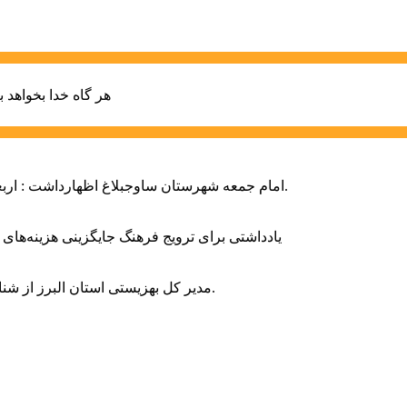
هر گاه خدا بخواهد ب
امام جمعه شهرستان ساوجبلاغ اظهارداشت : اربعین امسال سراسر حماسه خونخواهی و مرگ بر آمریکا و اسرائیل بود.
یادداشتی برای ترویج فرهنگ جایگزینی هزینه‌های
مدیر کل بهزیستی استان البرز از شناسایی ۲ هزار و ۴۰۰ کودک دارای اختلالات بینایی در این استان خبر داد.