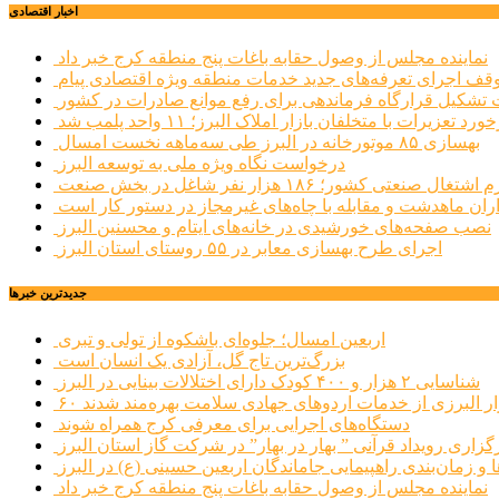
اخبار اقتصادی
نماینده مجلس از وصول حقابه باغات پنج منطقه کرج خبر داد
وقف اجرای تعرفه‌های جدید خدمات منطقه ویژه اقتصادی پیام
شکیل قرارگاه فرماندهی برای رفع موانع صادرات در کشور
ورد تعزیرات با متخلفان بازار املاک البرز؛ ۱۱ واحد پلمب شد
بهسازی ۸۵ موتورخانه در البرز طی سه‌ماهه نخست امسال
درخواست نگاه ویژه ملی به توسعه البرز
صنعتی کشور؛ ۱۸۶ هزار نفر شاغل در بخش صنعت
اران ماهدشت و مقابله با چاه‌های غیرمجاز در دستور کار است
نصب صفحه‌های خورشیدی در خانه‌های ایتام و محسنین البرز
اجرای طرح بهسازی معابر در ۵۵ روستای استان البرز
جديدترين خبرها
اربعین امسال؛ جلوه‌ای باشکوه از تولی و تبری
بزرگ‌ترین تاج گل، آزادی یک انسان است
شناسایی ۲ هزار و ۴۰۰ کودک دارای اختلالات بینایی در البرز
هزار البرزی از خدمات اردوهای جهادی سلامت بهره‌مند شدند
دستگاه‌های اجرایی برای معرفی کرج همراه شوند
گزاری رویداد قرآنی ” بهار در بهار” در شرکت گاز استان البرز
 و زمان‌بندی راهپیمایی جاماندگان اربعین حسینی (ع) در البرز
نماینده مجلس از وصول حقابه باغات پنج منطقه کرج خبر داد