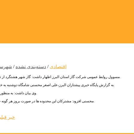
اقتصادی
/
دسته‌بندی نشده
/
شهرستا
مسوول روابط عمومی شرکت گاز استان البرز اظهار داشت: گاز شهر هشتگرد از توابع شهرستان ساوجبلاغ و روستای رامجین شهرستان چهارباغ فردا سه شنبه قطع می شود.
به گزارش پایگاه خبری پیشتازان البرز،علی اصغر محسنی شامگاه دوشنبه به خبرنگاران گفت: این قطعی گاز از ساعت ۹ الی ۱۷ روز سه شنبه ۱۹ مردادماه جاری خواهد بود.
وی بیان داشت: به منظوررعایت کامل مسائل ایمنی در زمان قطعی گاز حضورساکنان در خانه های خود ضروری است.
محسنی افزود: مشترکان این محدوده ها در صورت بروز هر گونه حادثه در زمان قطعی گاز باشماره تلفن ۱۹۴ مرکز امدادگاز رسانی استان البرز تماس بگیرند.
خبر قبل