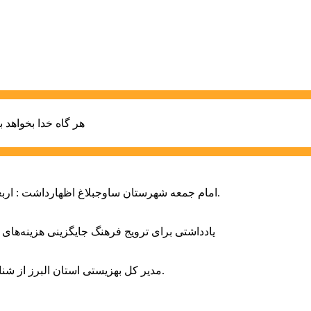
هر گاه خدا بخواهد ب
امام جمعه شهرستان ساوجبلاغ اظهارداشت : اربعین امسال سراسر حماسه خونخواهی و مرگ بر آمریکا و اسرائیل بود.
یادداشتی برای ترویج فرهنگ جایگزینی هزینه‌های
مدیر کل بهزیستی استان البرز از شناسایی ۲ هزار و ۴۰۰ کودک دارای اختلالات بینایی در این استان خبر داد.