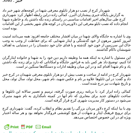
خبر : 5046
شهردار کرج از نصب دو هزار تابلوی معرفی شهدا در کوچه‌های شهر خبر داد
به گزارش پایگاه خبری پیشتازان البرز، کمالی زاده دراین رابطه اظهار کرد: شهرداری
کرج طی سال‌های اخیر اقدامات مناسبی در راستای زنده نگه داشتن یاد و خاطره شهدا
انجام داده که نصب تابلو معرفی این دلاورمردان در کوچه های شهر بخشی از این اقدامات
بوده است.
وی با اشاره به جایگاه والای شهدا در میان اقشار مختلف جامعه افزود: همه می‌دانند امنیت
امروز کشور مرهون از خود گذشتگی و ایثار شهدایی که برای حفاظت از وجب به وجب
خاک این سرزمین از خون خود گذشته و با فدای جان خود دشمنان را در دستیابی به اهداف
شومشان ناکام گذاشتند.
این مسئول با اشاره به اینکه همه ما وظیفه داریم دین خود را به شهدا و خانواده ایثارگران
ادا کنیم، توضیح داد: هر کس باید به فراخور جایگاه و امکاناتی که دارد برای زنده نگه داشتن
یاد و نام شهدا اقدام کند و در این میان وظیفه ادارات و دستگاه‌ها سنگین تر است.
شهردار کرج در ادامه از ساخت و نصب بیش از دو هزار تابلوی معرفی شهیدان در کرج خبر
داد و گفت: در این تابلوها علاوه بر نام و عکس شهید، نام شهر، محل تولد، سال تولد، محل
و تاریخ شهادت نیز درج شده است .
کمالی زاده ابراز کرد: با برنامه ریزی صورت گرفته، ترمیم و تعمیر سالانه این تابلوها و
ساخت تابلوهای جدید برای معابری که نام آنها در کمیته نامگذاری به نام شهید متبرک
می‌شود در دستور کار مدیریت شهری کرج قرار گرفته است.
وی با بیا اینکه کرج دلاور مردان بزرگی را تقدیم نظام و انقلاب کرده، گفت: شهرداری کرج
برای ترویج فرهنگ ایثار و شهادت از هیچ کوششی فروگذار نخواهد بود و هر ساله اعتبار
ویژه ای در این خصوص اختصاص می‌دهد.