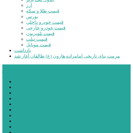
ارز
قیمت طلا و سکه
بورس
قیمت خودرو داخلی
قیمت خودرو خارجی
قیمت تلویزیون
قیمت تبلت
قیمت موبایل
یادداشت
مرمت بنای تاریخی امامزاده هارون (ع) طالقان آغاز شد
پیشتازان البرز
خانه
اجتماعی
سیاسی
فرهنگ و هنر
علم و فناوری
پزشکی و سلامت
اقتصادی
ورزشی
آموزش و پرورش
مدیریت شهری