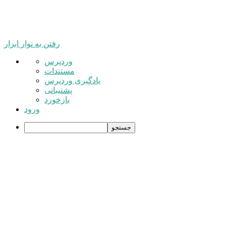
رفتن به نوار ابزار
درباره
وردپرس
وردپرس
مستندات
یادگیری وردپرس
پشتیبانی
بازخورد
ورود
جستجو