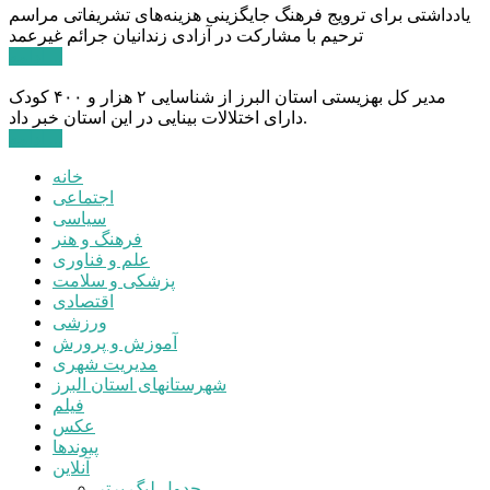
یادداشتی برای ترویج فرهنگ جایگزینی هزینه‌های تشریفاتی مراسم
ترحیم با مشارکت در آزادی زندانیان جرائم غیرعمد
ادامه ...
مدیر کل بهزیستی استان البرز از شناسایی ۲ هزار و ۴۰۰ کودک
دارای اختلالات بینایی در این استان خبر داد.
ادامه ...
خانه
اجتماعی
سیاسی
فرهنگ و هنر
علم و فناوری
پزشکی و سلامت
اقتصادی
ورزشی
آموزش و پرورش
مدیریت شهری
شهرستانهای استان البرز
فیلم
عکس
پیوندها
آنلاین
جدول لیگ برتر