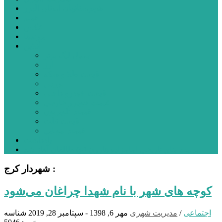
شهرستانهای استان البرز
فیلم
عکس
پیوندها
آنلاین
جدول لیگ برتر
ارز
قیمت طلا و سکه
بورس
قیمت خودرو داخلی
قیمت خودرو خارجی
قیمت تلویزیون
قیمت تبلت
قیمت موبایل
یادداشت
مرمت بنای تاریخی امامزاده هارون (ع) طالقان آغاز شد
شهردار کرج :
کوچه های شهر با نام شهدا چراغان می‌شود
اجتماعی
/
مدیریت شهری
مهر 6, 1398 - سپتامبر 28, 2019
شناسه