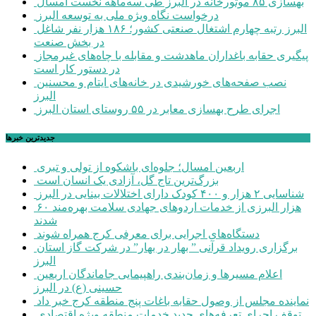
بهسازی ۸۵ موتورخانه در البرز طی سه‌ماهه نخست امسال
درخواست نگاه ویژه ملی به توسعه البرز
البرز رتبه چهارم اشتغال صنعتی کشور؛ ۱۸۶ هزار نفر شاغل
در بخش صنعت
پیگیری حقابه باغداران ماهدشت و مقابله با چاه‌های غیرمجاز
در دستور کار است
نصب صفحه‌های خورشیدی در خانه‌های ایتام و محسنین
البرز
اجرای طرح بهسازی معابر در ۵۵ روستای استان البرز
جديدترين خبرها
اربعین امسال؛ جلوه‌ای باشکوه از تولی و تبری
بزرگ‌ترین تاج گل، آزادی یک انسان است
شناسایی ۲ هزار و ۴۰۰ کودک دارای اختلالات بینایی در البرز
۶۰ هزار البرزی از خدمات اردوهای جهادی سلامت بهره‌مند
شدند
دستگاه‌های اجرایی برای معرفی کرج همراه شوند
برگزاری رویداد قرآنی ” بهار در بهار” در شرکت گاز استان
البرز
اعلام مسیرها و زمان‌بندی راهپیمایی جاماندگان اربعین
حسینی (ع) در البرز
نماینده مجلس از وصول حقابه باغات پنج منطقه کرج خبر داد
توقف اجرای تعرفه‌های جدید خدمات منطقه ویژه اقتصادی