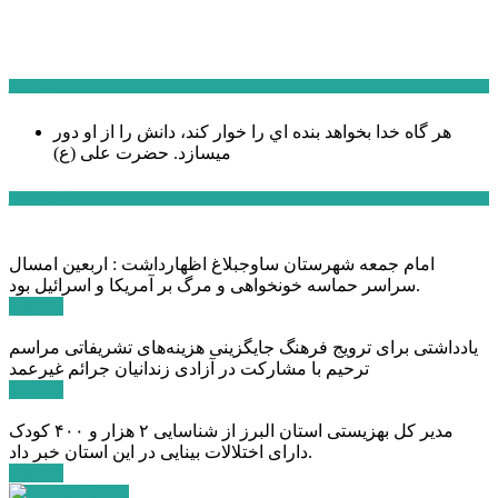
سخن روز
هر گاه خدا بخواهد بنده اي را خوار كند، دانش را از او دور
میسازد.
حضرت علی (ع)
آخرین اخبار:
امام جمعه شهرستان ساوجبلاغ اظهارداشت : اربعین امسال
سراسر حماسه خونخواهی و مرگ بر آمریکا و اسرائیل بود.
ادامه ...
یادداشتی برای ترویج فرهنگ جایگزینی هزینه‌های تشریفاتی مراسم
ترحیم با مشارکت در آزادی زندانیان جرائم غیرعمد
ادامه ...
مدیر کل بهزیستی استان البرز از شناسایی ۲ هزار و ۴۰۰ کودک
دارای اختلالات بینایی در این استان خبر داد.
ادامه ...