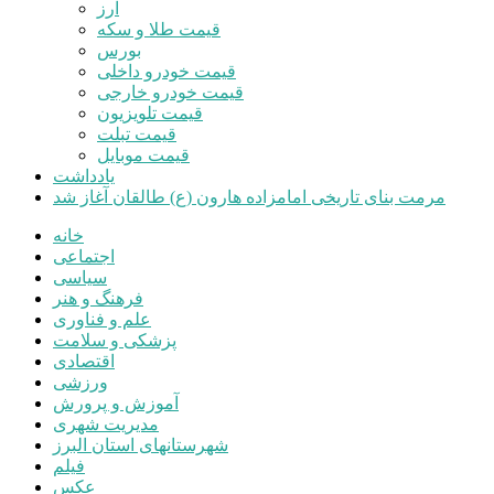
ارز
قیمت طلا و سکه
بورس
قیمت خودرو داخلی
قیمت خودرو خارجی
قیمت تلویزیون
قیمت تبلت
قیمت موبایل
یادداشت
مرمت بنای تاریخی امامزاده هارون (ع) طالقان آغاز شد
خانه
اجتماعی
سیاسی
فرهنگ و هنر
علم و فناوری
پزشکی و سلامت
اقتصادی
ورزشی
آموزش و پرورش
مدیریت شهری
شهرستانهای استان البرز
فیلم
عکس