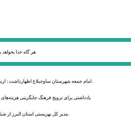
هر گاه خدا بخواهد ب
امام جمعه شهرستان ساوجبلاغ اظهارداشت : اربعین امسال سراسر حماسه خونخواهی و مرگ بر آمریکا و اسرائیل بود.
یادداشتی برای ترویج فرهنگ جایگزینی هزینه‌های
مدیر کل بهزیستی استان البرز از شناسایی ۲ هزار و ۴۰۰ کودک دارای اختلالات بینایی در این استان خبر داد.