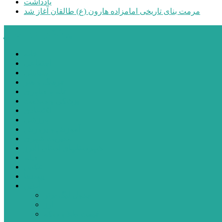
یادداشت
مرمت بنای تاریخی امامزاده هارون (ع) طالقان آغاز شد
پیشتازان البرز
خانه
اجتماعی
سیاسی
فرهنگ و هنر
علم و فناوری
پزشکی و سلامت
اقتصادی
ورزشی
آموزش و پرورش
مدیریت شهری
شهرستانهای استان البرز
فیلم
عکس
پیوندها
آنلاین
جدول لیگ برتر
ارز
قیمت طلا و سکه