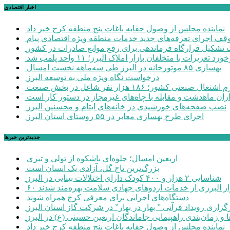
اخبار اقتصادی
نماینده مجلس از وصول حقابه باغات پنج منطقه کرج خبر داد
وقف اجرای تعرفه‌های جدید خدمات منطقه ویژه اقتصادی پیام
شکیل قرارگاه فرماندهی برای رفع موانع صادرات در کشور
ورد تعزیرات با متخلفان بازار املاک البرز؛ ۱۱ واحد پلمب شد
بهسازی ۸۵ موتورخانه در البرز طی سه‌ماهه نخست امسال
درخواست نگاه ویژه ملی به توسعه البرز
صنعتی کشور؛ ۱۸۶ هزار نفر شاغل در بخش صنعت
اران ماهدشت و مقابله با چاه‌های غیرمجاز در دستور کار است
نصب صفحه‌های خورشیدی در خانه‌های ایتام و محسنین البرز
اجرای طرح بهسازی معابر در ۵۵ روستای استان البرز
جديدترين خبرها
اربعین امسال؛ جلوه‌ای باشکوه از تولی و تبری
بزرگ‌ترین تاج گل، آزادی یک انسان است
شناسایی ۲ هزار و ۴۰۰ کودک دارای اختلالات بینایی در البرز
هزار البرزی از خدمات اردوهای جهادی سلامت بهره‌مند شدند
دستگاه‌های اجرایی برای معرفی کرج همراه شوند
گزاری رویداد قرآنی ” بهار در بهار” در شرکت گاز استان البرز
 و زمان‌بندی راهپیمایی جاماندگان اربعین حسینی (ع) در البرز
نماینده مجلس از وصول حقابه باغات پنج منطقه کرج خبر داد