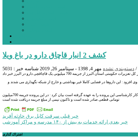
بورس
قیمت خودرو داخلی
قیمت خودرو خارجی
قیمت تلویزیون
قیمت تبلت
قیمت موبایل
یادداشت
مرمت بنای تاریخی امامزاده هارون (ع) طالقان آغاز شد
کشف 2 انبار قاچاق دارو در باغ ویلا
/
دسته‌بندی نشده
مهر 4, 1398 - سپتامبر 26, 2019
شناسه خبر : 5031
 وی افزود : این داروها در فضایی کاملا غیر بهداشتی و خارج از شبکه نگهداری می شدند و
مدیر کل تعزیرات حکومتی استان البرز : با بیان اینکه دانشگاه علوم پزشکی البرز هم به این پرونده ورود پیدا کرده و کار کارشناسی این پرونده را به عهده گرفته است بیان کرد : در این پرونده جریمه 700میلیون
تومانی قطعی صادر شده است و تاکنون نیمی از مبلغ جریمه دریافت شده است
راهبری
خبر قبلی
سرقت کابل برق حادثه آفرید
خبر بعدی
ارائه خدمات به بیش از ۱۴۰ مدرسه و مراکز آموزشی
نوشته
اشتراک گذاری