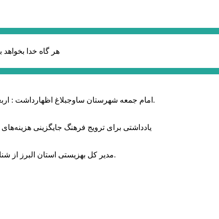
هر گاه خدا بخواهد ب
امام جمعه شهرستان ساوجبلاغ اظهارداشت : اربعین امسال سراسر حماسه خونخواهی و مرگ بر آمریکا و اسرائیل بود.
یادداشتی برای ترویج فرهنگ جایگزینی هزینه‌های
مدیر کل بهزیستی استان البرز از شناسایی ۲ هزار و ۴۰۰ کودک دارای اختلالات بینایی در این استان خبر داد.