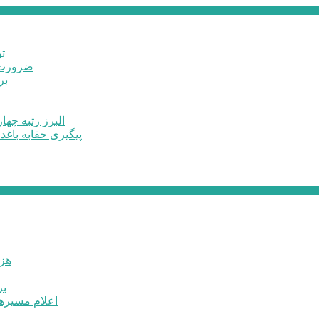
ت
ضرورت ت
برخ
البرز رتبه چهارم اشتغال 
پیگیری حقابه باغد
۶۰ 
بر
اعلام مسیرها