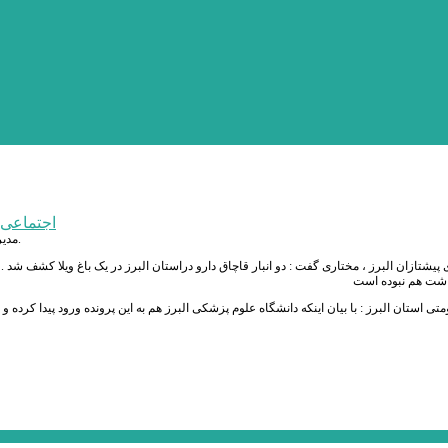
اجتماعی
مدیر کل تعزیرات حکومتی استان البرز از جریمه 700 میلیونی یک قاچاقچی دارو در البرز خبر داد.
پیشتازان البرز ، مختاری گفت : دو انبار قاچاق دارو دراستان البرز در یک باغ ویلا کشف شد .