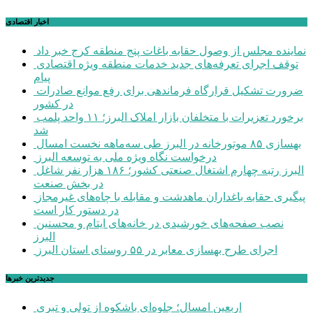
اخبار اقتصادی
نماینده مجلس از وصول حقابه باغات پنج منطقه کرج خبر داد
توقف اجرای تعرفه‌های جدید خدمات منطقه ویژه اقتصادی
پیام
ضرورت تشکیل قرارگاه فرماندهی برای رفع موانع صادرات
در کشور
برخورد تعزیرات با متخلفان بازار املاک البرز؛ ۱۱ واحد پلمب
شد
بهسازی ۸۵ موتورخانه در البرز طی سه‌ماهه نخست امسال
درخواست نگاه ویژه ملی به توسعه البرز
البرز رتبه چهارم اشتغال صنعتی کشور؛ ۱۸۶ هزار نفر شاغل
در بخش صنعت
پیگیری حقابه باغداران ماهدشت و مقابله با چاه‌های غیرمجاز
در دستور کار است
نصب صفحه‌های خورشیدی در خانه‌های ایتام و محسنین
البرز
اجرای طرح بهسازی معابر در ۵۵ روستای استان البرز
جديدترين خبرها
اربعین امسال؛ جلوه‌ای باشکوه از تولی و تبری