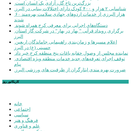
بزرگ‌ترین تاج گل، آزادی یک انسان است
شناسایی ۲ هزار و ۴۰۰ کودک دارای اختلالات بینایی در البرز
۶۰ هزار البرزی از خدمات اردوهای جهادی سلامت بهره‌مند
شدند
دستگاه‌های اجرایی برای معرفی کرج همراه شوند
برگزاری رویداد قرآنی ” بهار در بهار” در شرکت گاز استان
البرز
اعلام مسیرها و زمان‌بندی راهپیمایی جاماندگان اربعین
حسینی (ع) در البرز
نماینده مجلس از وصول حقابه باغات پنج منطقه کرج خبر داد
توقف اجرای تعرفه‌های جدید خدمات منطقه ویژه اقتصادی
پیام
ضرورت بهره مندی ایثارگران از ظرفیت های ورزشی البرز
کاریکاتور روز
خانه
اجتماعی
سیاسی
فرهنگ و هنر
علم و فناوری