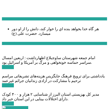
سخن روز
هر گاه خدا بخواهد بنده اي را خوار كند، دانش را از او دور
میسازد.
حضرت علی (ع)
آخرین اخبار:
امام جمعه شهرستان ساوجبلاغ اظهارداشت : اربعین امسال
سراسر حماسه خونخواهی و مرگ بر آمریکا و اسرائیل بود.
ادامه ...
یادداشتی برای ترویج فرهنگ جایگزینی هزینه‌های تشریفاتی مراسم
ترحیم با مشارکت در آزادی زندانیان جرائم غیرعمد
ادامه ...
مدیر کل بهزیستی استان البرز از شناسایی ۲ هزار و ۴۰۰ کودک
دارای اختلالات بینایی در این استان خبر داد.
ادامه ...