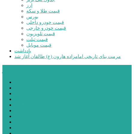
ارز
قیمت طلا و سکه
بورس
قیمت خودرو داخلی
قیمت خودرو خارجی
قیمت تلویزیون
قیمت تبلت
قیمت موبایل
یادداشت
مرمت بنای تاریخی امامزاده هارون (ع) طالقان آغاز شد
پیشتازان البرز
خانه
اجتماعی
سیاسی
فرهنگ و هنر
علم و فناوری
پزشکی و سلامت
اقتصادی
ورزشی
آموزش و پرورش
مدیریت شهری