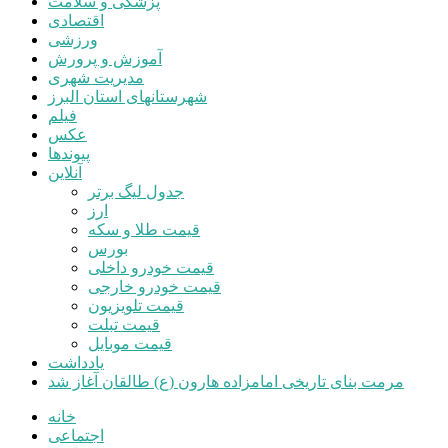
پزشکی و سلامت
اقتصادی
ورزشی
آموزش و پرورش
مدیریت شهری
شهرستانهای استان البرز
فیلم
عکس
پیوندها
آنلاین
جدول لیگ برتر
ارز
قیمت طلا و سکه
بورس
قیمت خودرو داخلی
قیمت خودرو خارجی
قیمت تلویزیون
قیمت تبلت
قیمت موبایل
یادداشت
مرمت بنای تاریخی امامزاده هارون (ع) طالقان آغاز شد
خانه
اجتماعی