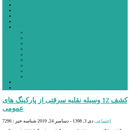
شهرستانهای استان البرز
فیلم
عکس
پیوندها
آنلاین
جدول لیگ برتر
ارز
قیمت طلا و سکه
بورس
قیمت خودرو داخلی
قیمت خودرو خارجی
قیمت تلویزیون
قیمت تبلت
قیمت موبایل
یادداشت
مرمت بنای تاریخی امامزاده هارون (ع) طالقان آغاز شد
کشف 12 وسیله نقلیه سرقتی از پارکینگ های
عمومی
اجتماعی
دی 3, 1398 - دسامبر 24, 2019
شناسه خبر : 7296