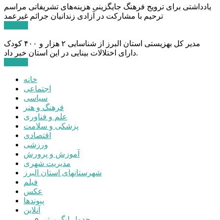
یادداشتی برای ترویج فرهنگ جایگزینی هزینه‌های تشریفاتی مراسم
ترحیم با مشارکت در آزادی زندانیان جرائم غیرعمد
ادامه ...
مدیر کل بهزیستی استان البرز از شناسایی ۲ هزار و ۴۰۰ کودک
دارای اختلالات بینایی در این استان خبر داد.
ادامه ...
خانه
اجتماعی
سیاسی
فرهنگ و هنر
علم و فناوری
پزشکی و سلامت
اقتصادی
ورزشی
آموزش و پرورش
مدیریت شهری
شهرستانهای استان البرز
فیلم
عکس
پیوندها
آنلاین
جدول لیگ برتر