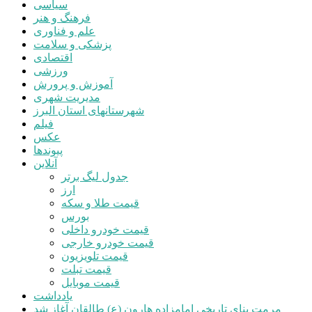
سیاسی
فرهنگ و هنر
علم و فناوری
پزشکی و سلامت
اقتصادی
ورزشی
آموزش و پرورش
مدیریت شهری
شهرستانهای استان البرز
فیلم
عکس
پیوندها
آنلاین
جدول لیگ برتر
ارز
قیمت طلا و سکه
بورس
قیمت خودرو داخلی
قیمت خودرو خارجی
قیمت تلویزیون
قیمت تبلت
قیمت موبایل
یادداشت
مرمت بنای تاریخی امامزاده هارون (ع) طالقان آغاز شد