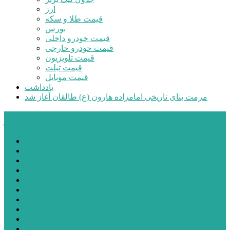
ارز
قیمت طلا و سکه
بورس
قیمت خودرو داخلی
قیمت خودرو خارجی
قیمت تلویزیون
قیمت تبلت
قیمت موبایل
یادداشت
مرمت بنای تاریخی امامزاده هارون (ع) طالقان آغاز شد
پیشتازان البرز
خانه
اجتماعی
سیاسی
فرهنگ و هنر
علم و فناوری
پزشکی و سلامت
اقتصادی
ورزشی
آموزش و پرورش
مدیریت شهری