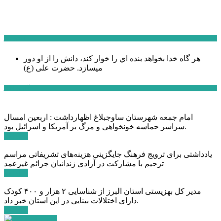
سخن روز
هر گاه خدا بخواهد بنده اي را خوار كند، دانش را از او دور
میسازد.
حضرت علی (ع)
آخرین اخبار:
امام جمعه شهرستان ساوجبلاغ اظهارداشت : اربعین امسال
سراسر حماسه خونخواهی و مرگ بر آمریکا و اسرائیل بود.
ادامه ...
یادداشتی برای ترویج فرهنگ جایگزینی هزینه‌های تشریفاتی مراسم
ترحیم با مشارکت در آزادی زندانیان جرائم غیرعمد
ادامه ...
مدیر کل بهزیستی استان البرز از شناسایی ۲ هزار و ۴۰۰ کودک
دارای اختلالات بینایی در این استان خبر داد.
ادامه ...