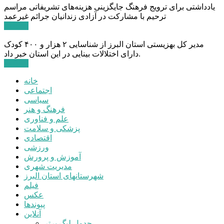
یادداشتی برای ترویج فرهنگ جایگزینی هزینه‌های تشریفاتی مراسم
ترحیم با مشارکت در آزادی زندانیان جرائم غیرعمد
ادامه ...
مدیر کل بهزیستی استان البرز از شناسایی ۲ هزار و ۴۰۰ کودک
دارای اختلالات بینایی در این استان خبر داد.
ادامه ...
خانه
اجتماعی
سیاسی
فرهنگ و هنر
علم و فناوری
پزشکی و سلامت
اقتصادی
ورزشی
آموزش و پرورش
مدیریت شهری
شهرستانهای استان البرز
فیلم
عکس
پیوندها
آنلاین
جدول لیگ برتر