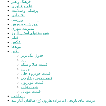
فرهنگ و هنر
علم و فناوری
پزشکی و سلامت
اقتصادی
ورزشی
آموزش و پرورش
مدیریت شهری
شهرستانهای استان البرز
فیلم
عکس
پیوندها
آنلاین
جدول لیگ برتر
ارز
قیمت طلا و سکه
بورس
قیمت خودرو داخلی
قیمت خودرو خارجی
قیمت تلویزیون
قیمت تبلت
قیمت موبایل
یادداشت
مرمت بنای تاریخی امامزاده هارون (ع) طالقان آغاز شد