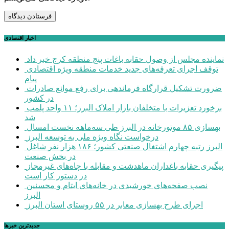
اخبار اقتصادی
نماینده مجلس از وصول حقابه باغات پنج منطقه کرج خبر داد
توقف اجرای تعرفه‌های جدید خدمات منطقه ویژه اقتصادی
پیام
ضرورت تشکیل قرارگاه فرماندهی برای رفع موانع صادرات
در کشور
برخورد تعزیرات با متخلفان بازار املاک البرز؛ ۱۱ واحد پلمب
شد
بهسازی ۸۵ موتورخانه در البرز طی سه‌ماهه نخست امسال
درخواست نگاه ویژه ملی به توسعه البرز
البرز رتبه چهارم اشتغال صنعتی کشور؛ ۱۸۶ هزار نفر شاغل
در بخش صنعت
پیگیری حقابه باغداران ماهدشت و مقابله با چاه‌های غیرمجاز
در دستور کار است
نصب صفحه‌های خورشیدی در خانه‌های ایتام و محسنین
البرز
اجرای طرح بهسازی معابر در ۵۵ روستای استان البرز
جديدترين خبرها