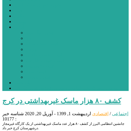
شهرستانهای استان البرز
فیلم
عکس
پیوندها
آنلاین
جدول لیگ برتر
ارز
قیمت طلا و سکه
بورس
قیمت خودرو داخلی
قیمت خودرو خارجی
قیمت تلویزیون
قیمت تبلت
قیمت موبایل
یادداشت
مرمت بنای تاریخی امامزاده هارون (ع) طالقان آغاز شد
کشف ۸۰ هزار ماسک غیربهداشتی در کرج
اجتماعی
/
اقتصادی
اردیبهشت 1, 1399 - آوریل 20, 2020
شناسه خبر
: 10177
جانشین انتظامی البرز از کشف ۸۰ هزار عدد ماسک غیربهداشتی از یک کارگاه غیرمجاز
درشهرستان کرج خبر داد.