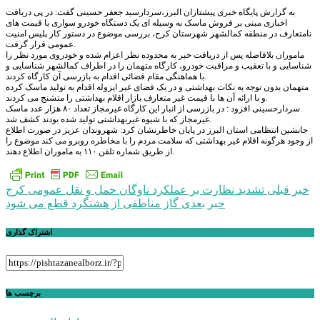
به گزارش پایگاه خبری پیشتازان البرز،سردارسید جعفر حسینی گفت: در پی دریافت
اخباری مبنی بر فروش ماسک به وسیله ای یک دستگاه خودرو سواری با قیمت های
نامتعارف در منطقه کمالشهر شهرستان کرج، بررسی موضوع در دستور کار پلیس امنیت
عمومی قرار گرفت.
ماموران بلافاصله پس از دریافت خبر به محدوده نظر اعزام شده و خودروی مورد نظر را
شناسایی و با تعقیب و مراقبت خودرو، کارگاه متهمان را در اطراف کمالشهر شناسایی و
با هماهنگی مقام قضائی اقدام به بازرسی آن کارگاه کردند.
متهمان بدون توجه به نکات بهداشتی و در یک فضای غیر ایزوله اقدام به تولید ماسک کرده
و با ارائه آن ها با قیمت غیر متعارف بازار اقلام بهداشتی را متشنج می کردند.
سردارحسینی افزود : در بازرسی از انبار این کارگاه غیرمجاز تعداد ۸۰ هزار عدد ماسک
غیرمجاز که با شیوه غیربهداشتی تولید شده بودند کشف شد.
جانشین انتظامی استان البرز در پایان خاطرنشان کرد: شهروندان عزیز در صورت اطلاع
از وجود هرگونه اقلام غیر بهداشتی که سلامت مردم را با مخاطره روبرو می کند موضوع را
از طریق شماره تلفن ۱۱۰ به ماموران اطلاع دهند.
راهبری
خبر قبلی
تشدید نظارت بر عملکرد ناوگان حمل و نقل عمومی کرج
خبر بعدی
گاز مناطقی از هشتگرد قطع می شود
نوشته
اشتراک گذاری
برچسب ها