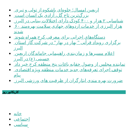
اربعین امسال؛ جلوه‌ای باشکوه از تولی و تبری
بزرگ‌ترین تاج گل، آزادی یک انسان است
شناسایی ۲ هزار و ۴۰۰ کودک دارای اختلالات بینایی در البرز
۶۰ هزار البرزی از خدمات اردوهای جهادی سلامت بهره‌مند
شدند
دستگاه‌های اجرایی برای معرفی کرج همراه شوند
برگزاری رویداد قرآنی ” بهار در بهار” در شرکت گاز استان
البرز
اعلام مسیرها و زمان‌بندی راهپیمایی جاماندگان اربعین
حسینی (ع) در البرز
نماینده مجلس از وصول حقابه باغات پنج منطقه کرج خبر داد
توقف اجرای تعرفه‌های جدید خدمات منطقه ویژه اقتصادی
پیام
ضرورت بهره مندی ایثارگران از ظرفیت های ورزشی البرز
کاریکاتور روز
خانه
اجتماعی
سیاسی