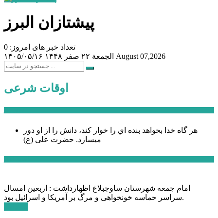
پیشتازان البرز
تعداد خبر های امروز: 0
August 07,2026
الجمعة ۲۲ صفر ۱۴۴۸
۱۴۰۵/۰۵/۱۶
اوقات شرعی
سخن روز
هر گاه خدا بخواهد بنده اي را خوار كند، دانش را از او دور
میسازد.
حضرت علی (ع)
آخرین اخبار:
امام جمعه شهرستان ساوجبلاغ اظهارداشت : اربعین امسال
سراسر حماسه خونخواهی و مرگ بر آمریکا و اسرائیل بود.
ادامه ...