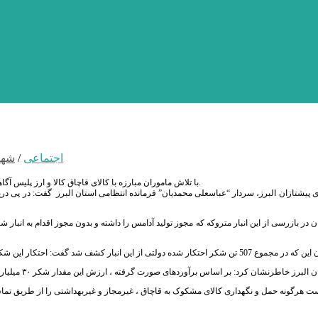
اجتماعی
/
شهر
با تلاش ماموران مبارزه با کالای قاچاق کالا و ارز پلیس آگاهی شهرستان اشتهارد ، ۵۰۷ تن شکر دولتی احتکار شده به ارزش 30 میلیارد ریال کشف شد.
 پیشتازان البرز، سردار “عباسعلی محمدیان” فرمانده انتظامی استان البرز گفت: در پی در
 احتکار این شکر ها با هدف افزایش قیمت و فروش خارج از عرف در بازار انجام شده است.
رنشان کرد: بر اساس برآوردهای صورت گرفته ، ارزش این مقدار شکر ۳۰ میلیارد ریال برآورد و در این رابطه یک نفر دستگیر شد .
گونه حمل و نگهداری کالای مشکوک به قاچاق ، غیرمجاز و غیربهداشتی را از طریق تماس با مرکز فوریت های 