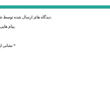
دیدگاه های ارسال شده توسط شما، پس از تایید توسط خبرگزاری الف در وب منتشر خواهد شد.
پیام هایی که به غیر از زبان فارسی یا غیر مرتبط باشد منتشر نخواهد شد.
*
بخش‌های موردنیاز علامت‌گذاری شده‌اند
نشانی ای