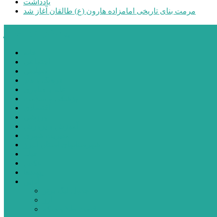
یادداشت
مرمت بنای تاریخی امامزاده هارون (ع) طالقان آغاز شد
پیشتازان البرز
خانه
اجتماعی
سیاسی
فرهنگ و هنر
علم و فناوری
پزشکی و سلامت
اقتصادی
ورزشی
آموزش و پرورش
مدیریت شهری
شهرستانهای استان البرز
فیلم
عکس
پیوندها
آنلاین
جدول لیگ برتر
ارز
قیمت طلا و سکه