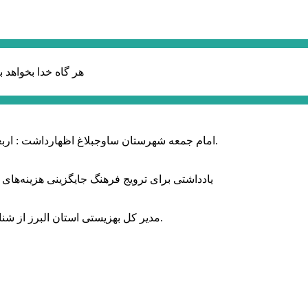
هر گاه خدا بخواهد ب
امام جمعه شهرستان ساوجبلاغ اظهارداشت : اربعین امسال سراسر حماسه خونخواهی و مرگ بر آمریکا و اسرائیل بود.
یادداشتی برای ترویج فرهنگ جایگزینی هزینه‌های
مدیر کل بهزیستی استان البرز از شناسایی ۲ هزار و ۴۰۰ کودک دارای اختلالات بینایی در این استان خبر داد.