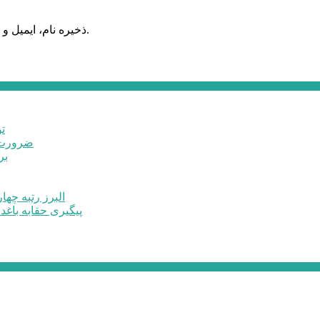
ذخیره نام، ایمیل و وبسایت من در مرورگر برای زمانی که دوباره دیدگاهی می‌نویسم.
ت
ضرورت ت
برخ
البرز رتبه چهارم اشتغال 
پیگیری حقابه باغد