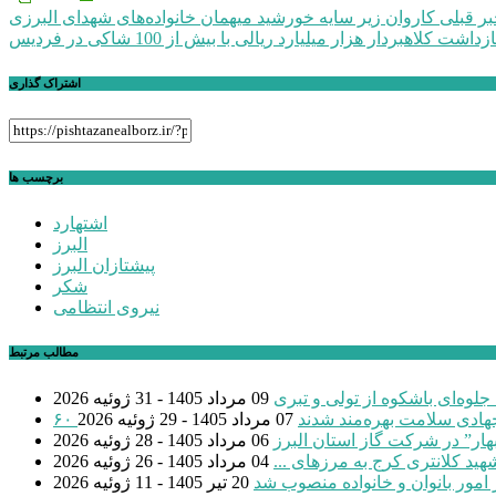
راهبری
ر قبلی
کاروان زیر سایه خورشید میهمان خانواده‌های شهدای البرزی
ازداشت کلاهبردار هزار میلیارد ریالی با بیش از 100 شاکی در فردیس
نوشته
اشتراک گذاری
برچسب ها
اشتهارد
البرز
پیشتازان البرز
شکر
نیروی انتظامی
مطالب مرتبط
جلوه‌ای باشکوه از تولی و تبری
09 مرداد 1405 - 31 ژوئیه 2026
 جهادی سلامت بهره‌مند شدند
07 مرداد 1405 - 29 ژوئیه 2026
بهار” در شرکت گاز استان البرز
06 مرداد 1405 - 28 ژوئیه 2026
04 مرداد 1405 - 26 ژوئیه 2026
 امور بانوان و خانواده منصوب شد
20 تیر 1405 - 11 ژوئیه 2026