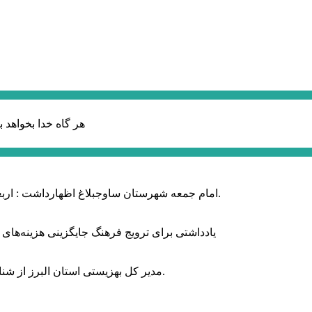
هر گاه خدا بخواهد ب
امام جمعه شهرستان ساوجبلاغ اظهارداشت : اربعین امسال سراسر حماسه خونخواهی و مرگ بر آمریکا و اسرائیل بود.
یادداشتی برای ترویج فرهنگ جایگزینی هزینه‌های
مدیر کل بهزیستی استان البرز از شناسایی ۲ هزار و ۴۰۰ کودک دارای اختلالات بینایی در این استان خبر داد.