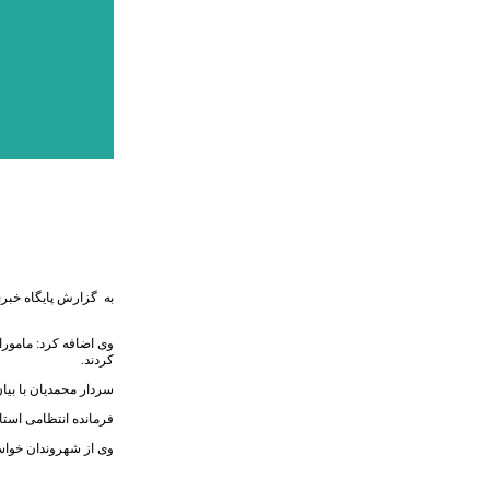
به گزارش پایگاه خبری
کردند.
سردار محمدیان با بیان این که در مجموع 507 تن شکر احتکار شده دولتی از این انبار کشف شد گفت:
فرمانده انتظامی استان البرز خاط
وی از شهروندان خواست هر