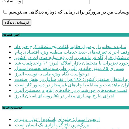
وب‌ سایت
اخبار اقتصادی
نماینده مجلس از وصول حقابه باغات پنج منطقه کرج خبر داد
وقف اجرای تعرفه‌های جدید خدمات منطقه ویژه اقتصادی پیام
شکیل قرارگاه فرماندهی برای رفع موانع صادرات در کشور
ورد تعزیرات با متخلفان بازار املاک البرز؛ ۱۱ واحد پلمب شد
بهسازی ۸۵ موتورخانه در البرز طی سه‌ماهه نخست امسال
درخواست نگاه ویژه ملی به توسعه البرز
صنعتی کشور؛ ۱۸۶ هزار نفر شاغل در بخش صنعت
اران ماهدشت و مقابله با چاه‌های غیرمجاز در دستور کار است
نصب صفحه‌های خورشیدی در خانه‌های ایتام و محسنین البرز
اجرای طرح بهسازی معابر در ۵۵ روستای استان البرز
جديدترين خبرها
اربعین امسال؛ جلوه‌ای باشکوه از تولی و تبری
بزرگ‌ترین تاج گل، آزادی یک انسان است