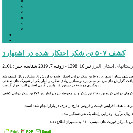
بورس
قیمت خودرو داخلی
قیمت خودرو خارجی
قیمت تلویزیون
قیمت تبلت
قیمت موبایل
یادداشت
مرمت بنای تاریخی امامزاده هارون (ع) طالقان آغاز شد
کشف ۵۰۷ تن شکر احتکار شده در اشتهارد
ستانهای استان البرز
تیر 16, 1398 - ژوئیه 7, 2019
شناسه خبر : 2101
یافت گزارش های مردمی مبنی بر دپو مقادیر زیادی شکر در انبار یکی از شهرک های صنعتی
، پیگیری موضوع در دستور کار پلیس آگاهی استان البرز قرار گرفت .
وی اضافه کرد: ماموران در بازرسی از این انبار متروکه که مجوز تولید آدامس را داشته و بدون مجوز اقدام به انبار شکرهای دولتی کرده بود ، ۲۲۸ تن شکر و در محوطه بیرون انبار نیز ۲۷۹ تن شکر دولتی کشف
پلیسی ۱۱۰ به ماموران اطلاع دهند.