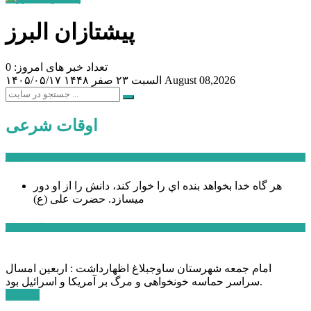
پیشتازان البرز
تعداد خبر های امروز: 0
August 08,2026
السبت ۲۳ صفر ۱۴۴۸
۱۴۰۵/۰۵/۱۷
اوقات شرعی
سخن روز
هر گاه خدا بخواهد بنده اي را خوار كند، دانش را از او دور
میسازد.
حضرت علی (ع)
آخرین اخبار:
امام جمعه شهرستان ساوجبلاغ اظهارداشت : اربعین امسال
سراسر حماسه خونخواهی و مرگ بر آمریکا و اسرائیل بود.
ادامه ...