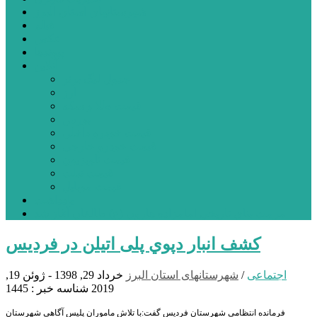
شهرستانهای استان البرز
فیلم
عکس
پیوندها
آنلاین
جدول لیگ برتر
ارز
قیمت طلا و سکه
بورس
قیمت خودرو داخلی
قیمت خودرو خارجی
قیمت تلویزیون
قیمت تبلت
قیمت موبایل
یادداشت
مرمت بنای تاریخی امامزاده هارون (ع) طالقان آغاز شد
کشف انبار دپوي پلی اتیلن در فردیس
اجتماعی
/
شهرستانهای استان البرز
خرداد 29, 1398 - ژوئن 19,
2019
شناسه خبر : 1445
فرمانده انتظامی شهرستان فردیس گفت:با تلاش ماموران پلیس آگاهي شهرستان