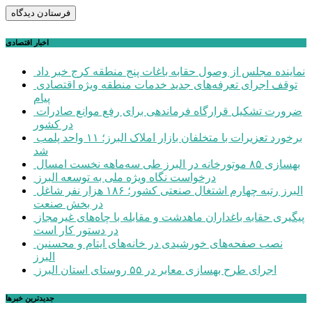
اخبار اقتصادی
نماینده مجلس از وصول حقابه باغات پنج منطقه کرج خبر داد
توقف اجرای تعرفه‌های جدید خدمات منطقه ویژه اقتصادی
پیام
ضرورت تشکیل قرارگاه فرماندهی برای رفع موانع صادرات
در کشور
برخورد تعزیرات با متخلفان بازار املاک البرز؛ ۱۱ واحد پلمب
شد
بهسازی ۸۵ موتورخانه در البرز طی سه‌ماهه نخست امسال
درخواست نگاه ویژه ملی به توسعه البرز
البرز رتبه چهارم اشتغال صنعتی کشور؛ ۱۸۶ هزار نفر شاغل
در بخش صنعت
پیگیری حقابه باغداران ماهدشت و مقابله با چاه‌های غیرمجاز
در دستور کار است
نصب صفحه‌های خورشیدی در خانه‌های ایتام و محسنین
البرز
اجرای طرح بهسازی معابر در ۵۵ روستای استان البرز
جديدترين خبرها