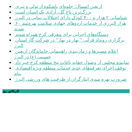
اربعین امسال؛ جلوه‌ای باشکوه از تولی و تبری
بزرگ‌ترین تاج گل، آزادی یک انسان است
شناسایی ۲ هزار و ۴۰۰ کودک دارای اختلالات بینایی در البرز
۶۰ هزار البرزی از خدمات اردوهای جهادی سلامت بهره‌مند
شدند
دستگاه‌های اجرایی برای معرفی کرج همراه شوند
برگزاری رویداد قرآنی ” بهار در بهار” در شرکت گاز استان
البرز
اعلام مسیرها و زمان‌بندی راهپیمایی جاماندگان اربعین
حسینی (ع) در البرز
نماینده مجلس از وصول حقابه باغات پنج منطقه کرج خبر داد
توقف اجرای تعرفه‌های جدید خدمات منطقه ویژه اقتصادی
پیام
ضرورت بهره مندی ایثارگران از ظرفیت های ورزشی البرز
کاریکاتور روز
خانه
اجتماعی
سیاسی
فرهنگ و هنر