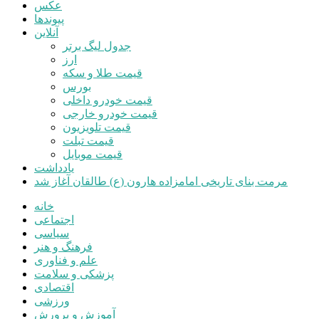
یادداشت
مرمت بنای تاریخی امامزاده هارون (ع) طالقان آغاز شد
سایت خبری اقتصادی، اجتماعی و فرهنگی
استفاده از مطالب سایت با ذکر منبع بلامانع میباشد.
رفتن به نوار ابزار
درباره
وردپرس
وردپرس
مستندات
یادگیری وردپرس
پشتیبانی
بازخورد