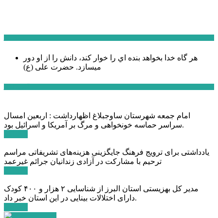
سخن روز
هر گاه خدا بخواهد بنده اي را خوار كند، دانش را از او دور
میسازد.
حضرت علی (ع)
آخرین اخبار:
امام جمعه شهرستان ساوجبلاغ اظهارداشت : اربعین امسال
سراسر حماسه خونخواهی و مرگ بر آمریکا و اسرائیل بود.
ادامه ...
یادداشتی برای ترویج فرهنگ جایگزینی هزینه‌های تشریفاتی مراسم
ترحیم با مشارکت در آزادی زندانیان جرائم غیرعمد
ادامه ...
مدیر کل بهزیستی استان البرز از شناسایی ۲ هزار و ۴۰۰ کودک
دارای اختلالات بینایی در این استان خبر داد.
ادامه ...