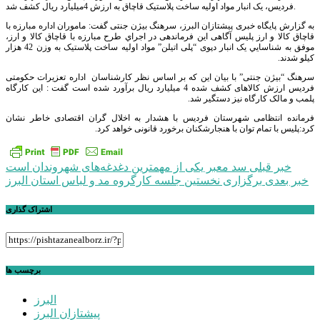
فرديس، يک انبار مواد اولیه ساخت پلاستیک قاچاق به ارزش 4میلیارد ريال کشف شد.
به گزارش پایگاه خبری پیشتازان البرز، سرهنگ بیژن جنتی گفت: ماموران اداره مبارزه با
قاچاق کالا و ارز پلیس آگاهی این فرماندهی در اجراي طرح مبارزه با قاچاق کالا و ارز،
موفق به شناسايي يک انبار دپوی “پلی اتیلن” مواد اولیه ساخت پلاستیک به وزن 42 هزار
کیلو شدند.
سرهنگ “بیژن جنتی” با بیان این که بر اساس نظر کارشناسان اداره تعزیرات حکومتی
فردیس ارزش کالاهای کشف شده 4 میلیارد ريال برآورد شده است گفت : این کارگاه
پلمب و مالک کارگاه نیز دستگیر شد.
فرمانده انتظامی شهرستان فردیس با هشدار به اخلال گران اقتصادی خاطر نشان
کرد:پلیس با تمام توان با هنجارشکنان برخورد قانونی خواهد کرد.
راهبری
خبر قبلی
سد معبر یکی از مهمترین دغدغه‌های شهروندان است
خبر بعدی
برگزاری نخستین جلسه کارگروه مد و لباس استان البرز
نوشته
اشتراک گذاری
برچسب ها
البرز
پیشتازان البرز