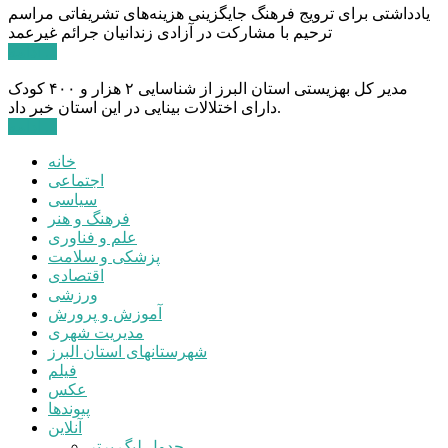
یادداشتی برای ترویج فرهنگ جایگزینی هزینه‌های تشریفاتی مراسم
ترحیم با مشارکت در آزادی زندانیان جرائم غیرعمد
ادامه ...
مدیر کل بهزیستی استان البرز از شناسایی ۲ هزار و ۴۰۰ کودک
دارای اختلالات بینایی در این استان خبر داد.
ادامه ...
خانه
اجتماعی
سیاسی
فرهنگ و هنر
علم و فناوری
پزشکی و سلامت
اقتصادی
ورزشی
آموزش و پرورش
مدیریت شهری
شهرستانهای استان البرز
فیلم
عکس
پیوندها
آنلاین
جدول لیگ برتر