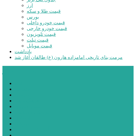
ارز
قیمت طلا و سکه
بورس
قیمت خودرو داخلی
قیمت خودرو خارجی
قیمت تلویزیون
قیمت تبلت
قیمت موبایل
یادداشت
مرمت بنای تاریخی امامزاده هارون (ع) طالقان آغاز شد
پیشتازان البرز
خانه
اجتماعی
سیاسی
فرهنگ و هنر
علم و فناوری
پزشکی و سلامت
اقتصادی
ورزشی
آموزش و پرورش
مدیریت شهری