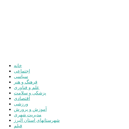
اجتماعی
سیاسی
فرهنگ و هنر
علم و فناوری
پزشکی و سلامت
اقتصادی
ورزشی
آموزش و پرورش
مدیریت شهری
شهرستانهای استان البرز
فیلم
عکس
پیوندها
آنلاین
جدول لیگ برتر
ارز
قیمت طلا و سکه
بورس
قیمت خودرو داخلی
قیمت خودرو خارجی
قیمت تلویزیون
قیمت تبلت
قیمت موبایل