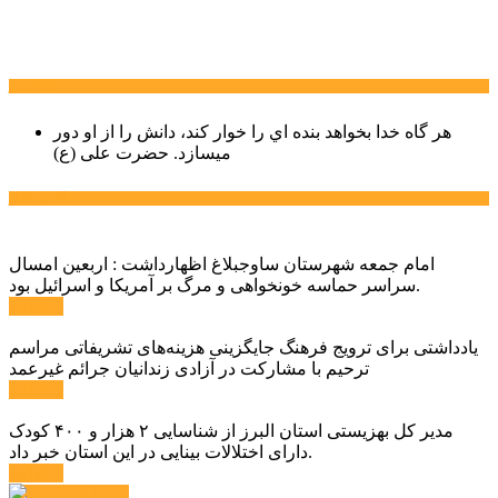
سخن روز
هر گاه خدا بخواهد بنده اي را خوار كند، دانش را از او دور
میسازد.
حضرت علی (ع)
آخرین اخبار:
امام جمعه شهرستان ساوجبلاغ اظهارداشت : اربعین امسال
سراسر حماسه خونخواهی و مرگ بر آمریکا و اسرائیل بود.
ادامه ...
یادداشتی برای ترویج فرهنگ جایگزینی هزینه‌های تشریفاتی مراسم
ترحیم با مشارکت در آزادی زندانیان جرائم غیرعمد
ادامه ...
مدیر کل بهزیستی استان البرز از شناسایی ۲ هزار و ۴۰۰ کودک
دارای اختلالات بینایی در این استان خبر داد.
ادامه ...