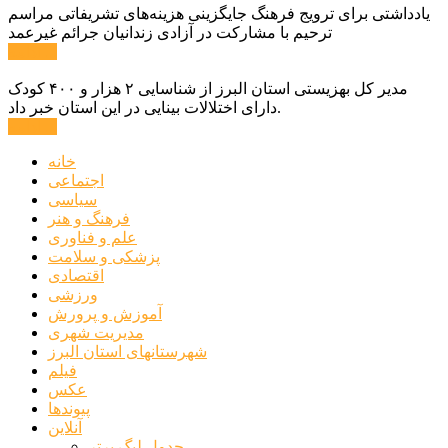
یادداشتی برای ترویج فرهنگ جایگزینی هزینه‌های تشریفاتی مراسم
ترحیم با مشارکت در آزادی زندانیان جرائم غیرعمد
ادامه ...
مدیر کل بهزیستی استان البرز از شناسایی ۲ هزار و ۴۰۰ کودک
دارای اختلالات بینایی در این استان خبر داد.
ادامه ...
خانه
اجتماعی
سیاسی
فرهنگ و هنر
علم و فناوری
پزشکی و سلامت
اقتصادی
ورزشی
آموزش و پرورش
مدیریت شهری
شهرستانهای استان البرز
فیلم
عکس
پیوندها
آنلاین
جدول لیگ برتر