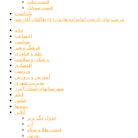
قیمت تبلت
قیمت موبایل
یادداشت
مرمت بنای تاریخی امامزاده هارون (ع) طالقان آغاز شد
خانه
اجتماعی
سیاسی
فرهنگ و هنر
علم و فناوری
پزشکی و سلامت
اقتصادی
ورزشی
آموزش و پرورش
مدیریت شهری
شهرستانهای استان البرز
فیلم
عکس
پیوندها
آنلاین
جدول لیگ برتر
ارز
قیمت طلا و سکه
بورس