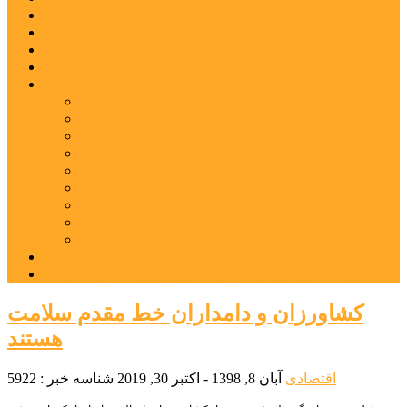
شهرستانهای استان البرز
فیلم
عکس
پیوندها
آنلاین
جدول لیگ برتر
ارز
قیمت طلا و سکه
بورس
قیمت خودرو داخلی
قیمت خودرو خارجی
قیمت تلویزیون
قیمت تبلت
قیمت موبایل
یادداشت
مرمت بنای تاریخی امامزاده هارون (ع) طالقان آغاز شد
کشاورزان و دامداران خط مقدم سلامت
هستند
اقتصادی
آبان 8, 1398 - اکتبر 30, 2019
شناسه خبر : 5922