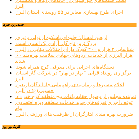
نصب صفحه‌های خورشیدی در خانه‌های ایتام و محسنین
البرز
اجرای طرح بهسازی معابر در ۵۵ روستای استان البرز
جديدترين خبرها
اربعین امسال؛ جلوه‌ای باشکوه از تولی و تبری
بزرگ‌ترین تاج گل، آزادی یک انسان است
شناسایی ۲ هزار و ۴۰۰ کودک دارای اختلالات بینایی در البرز
۶۰ هزار البرزی از خدمات اردوهای جهادی سلامت بهره‌مند
شدند
دستگاه‌های اجرایی برای معرفی کرج همراه شوند
برگزاری رویداد قرآنی ” بهار در بهار” در شرکت گاز استان
البرز
اعلام مسیرها و زمان‌بندی راهپیمایی جاماندگان اربعین
حسینی (ع) در البرز
نماینده مجلس از وصول حقابه باغات پنج منطقه کرج خبر داد
توقف اجرای تعرفه‌های جدید خدمات منطقه ویژه اقتصادی
پیام
ضرورت بهره مندی ایثارگران از ظرفیت های ورزشی البرز
کاریکاتور روز