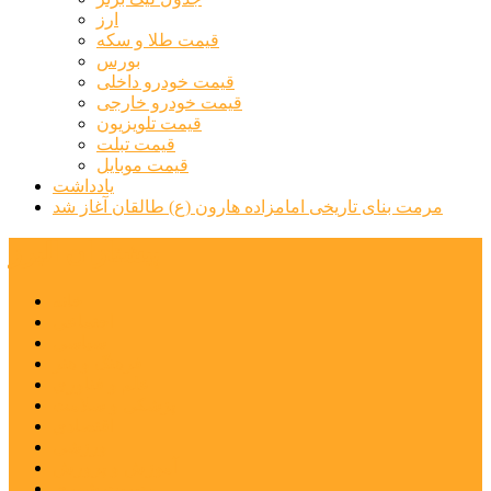
ارز
قیمت طلا و سکه
بورس
قیمت خودرو داخلی
قیمت خودرو خارجی
قیمت تلویزیون
قیمت تبلت
قیمت موبایل
یادداشت
مرمت بنای تاریخی امامزاده هارون (ع) طالقان آغاز شد
پیشتازان البرز
خانه
اجتماعی
سیاسی
فرهنگ و هنر
علم و فناوری
پزشکی و سلامت
اقتصادی
ورزشی
آموزش و پرورش
مدیریت شهری