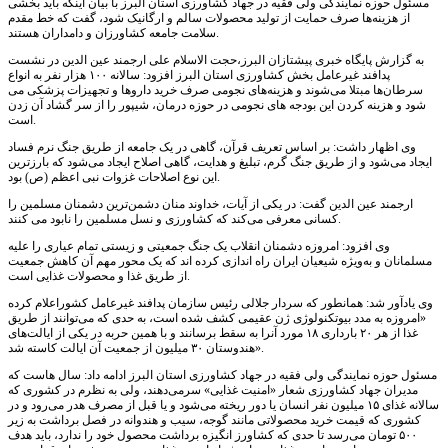
مسئول حوزه نمایندگی ولی فقیه در جهاد کشاورزی استان البرز با بیان اینکه باید بخشی
از هزینه‌ها صرف حمایت از تولید محصولات سالم و ارگانیک شود، گفت که خط مقدم
سلامت جامعه کشاورزان و دامداران هستند.
به گزارش پایگاه خبری پیشتازان البرز،حجت الاسلام علی ارجمند عین الدین در نشست
پدافند غیرعامل بخش کشاورزی استان البرز افزود: سالانه ۱۰۰ هزار نفر به انواع
سرطان‌ها مبتلا می‌شوند و هزینه‌های نجومی صرف خرید داروها و تجهیزات پزشکی می
شود و هزینه کردن این بودجه های نجومی در حوزه درمان، شیپور را از سر گشاد آن زدن
است.
وی اظهار داشت: بر اساس تعریف قرآن، گاهی در یک جامعه از طریق جنگ نرم فساد
ایجاد می‌شود و از طریق جنگ گرم، تبلیغ و هدایت، گاهی اصلاح ایجاد می‌شود که بارزترین
این نوع اصلاحات غزوات نبی اعظم (ص) بود.
ارجمند عین الدین گفت: در یکی از آیات، خداوند منان دشمن‌ترین دشمنان مسلمین را
کسانی معرفی می‌کند که کشاورزی و نسل مسلمین را نابود می کنند.
وی افزود: امروزه دشمنان انقلاب یک جنگ جمعیتی و زیستی تمام عیاری را علیه
مسلمانان و به‌ویژه شیعیان ایران راه اندازی کرده اند که یک محور مهم آن کاهش جمعیت
از طریق غذا و محصولات غذایی است.
وی یادآور شد: همانطور که سردار جلالی رئیس سازمان پدافند غیرعامل کشوراعلام کرده
«امروزه به مدد بیوتکنولوژی ژن عقیمی کشف شده است، به حدی که می‌توانند از طریق
غذا از هر ۲۰ بارداری ۱۸ مورد آنرا به سقط برسانند و با همین حربه در یکی از ایالت‌های
هندوستان ۳۰ میلیون از جمعیت آن ایالت کاسته شد».
مسئول حوزه نمایندگی ولی فقیه در جهاد کشاورزی استان البرز ادامه داد: سال هاست که
مدیران جهاد کشاورزی شعار «امنیت غذایی» سرمی‌دهند، ولی به نظرم در کشوری که
سالانه غذای ۱۵ میلیون نفر انسان یا دور ریخته می‌شود و یا قبل از مصرف هدر می‌رود و در
کشوری که قیمت خرید محصولاتی مانند گوجه، سیب و هندوانه در فصل برداشت به زیر
۵۰۰ تومان می‌رسد تا حدی که کشاورز انگیزه برداشت محصول خود را ندارد، باید هدف