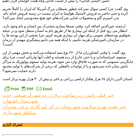
تامین «ایمنی غذایی» را بیش از امنیت غذایی وجه همت خودمان قرار دهیم.
وی گفت: چرا کسی سوال نمی‌کند چطور شیطان بزرگ آمریکا که ایران را کاملاً تحریم
کرده و حتی حاضر به فروش لاستیک هواپیما به ایران نیست در زمینه فروش غذای دام،
بذر، اسپرم گاو و محصولات غذایی شرکت‌های خود هیچ محدودیتی ایجاد نمی‌کند؟
ارجمند عین‌الدین اضافه کرد: وقتی صدها بیماری مشترک بین انسان و دام وجود دارد،
انتظار می رود قبل از اینکه این بیماری ها از طریق دام به انسان منتقل شود و در نتیجه
بخواهیم بودجه‌های نجومی برای مهار آن بیماری هزینه کنیم، چرا بخشی از این بودجه ها را
در سازمان دامپزشکی هزینه نکنیم، با اینکه همه می دانیم پیشگیری مهمتر از درمان
است؟!
وی گفت: یا وقتی کشاورزان ما از ۲۶۰ نوع سم استفاده می‌کنند و بخش مهمی از این
سموم، غیراستاندارد و یا حتی خارج از رده هستند و اغلب آنها وارداتی است، چرا برای
جایگزینی سمومی که به صورت قاچاق وارد می شود، هزینه تولید سموم بیولوژیک به مراکز
دانش بنیان داده نمی‌شود و یا از تولیدات بالفعلی که برخی از شرکت‌های با تولید محدود
دارند حمایت نمی‌شود؟
استان البرز دارای ۶۸ هزار هکتار اراضی زراعی و باغی و بیش از ۳۰ هزار بهره بردار است.
راهبری
خبر قبلی
تامین زیر ساخت برق در دو شهرک صنعتی جدید
شهرستان اشتهارد
نوشته
خبر بعدی
تهدید سلامت شهروندان در اثر کم کاری برخی مدیران
مناطق شهرداری
اشتراک گذاری