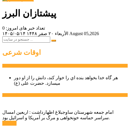
پیشتازان البرز
تعداد خبر های امروز: 0
August 05,2026
الأربعاء ۲۰ صفر ۱۴۴۸
۱۴۰۵/۰۵/۱۴
اوقات شرعی
سخن روز
هر گاه خدا بخواهد بنده اي را خوار كند، دانش را از او دور
میسازد.
حضرت علی (ع)
آخرین اخبار:
امام جمعه شهرستان ساوجبلاغ اظهارداشت : اربعین امسال
سراسر حماسه خونخواهی و مرگ بر آمریکا و اسرائیل بود.
ادامه ...