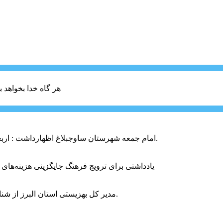
هر گاه خدا بخواهد ب
امام جمعه شهرستان ساوجبلاغ اظهارداشت : اربعین امسال سراسر حماسه خونخواهی و مرگ بر آمریکا و اسرائیل بود.
یادداشتی برای ترویج فرهنگ جایگزینی هزینه‌های
مدیر کل بهزیستی استان البرز از شناسایی ۲ هزار و ۴۰۰ کودک دارای اختلالات بینایی در این استان خبر داد.