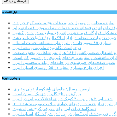
اخبار اقتصادی
نماینده مجلس از وصول حقابه باغات پنج منطقه کرج خبر داد
وقف اجرای تعرفه‌های جدید خدمات منطقه ویژه اقتصادی پیام
شکیل قرارگاه فرماندهی برای رفع موانع صادرات در کشور
ورد تعزیرات با متخلفان بازار املاک البرز؛ ۱۱ واحد پلمب شد
بهسازی ۸۵ موتورخانه در البرز طی سه‌ماهه نخست امسال
درخواست نگاه ویژه ملی به توسعه البرز
صنعتی کشور؛ ۱۸۶ هزار نفر شاغل در بخش صنعت
اران ماهدشت و مقابله با چاه‌های غیرمجاز در دستور کار است
نصب صفحه‌های خورشیدی در خانه‌های ایتام و محسنین البرز
اجرای طرح بهسازی معابر در ۵۵ روستای استان البرز
جديدترين خبرها
اربعین امسال؛ جلوه‌ای باشکوه از تولی و تبری
بزرگ‌ترین تاج گل، آزادی یک انسان است
شناسایی ۲ هزار و ۴۰۰ کودک دارای اختلالات بینایی در البرز
هزار البرزی از خدمات اردوهای جهادی سلامت بهره‌مند شدند
دستگاه‌های اجرایی برای معرفی کرج همراه شوند
گزاری رویداد قرآنی ” بهار در بهار” در شرکت گاز استان البرز