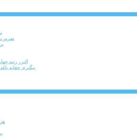
ت
ضرورت ت
برخ
البرز رتبه چهارم اشتغال 
پیگیری حقابه باغد
۶۰ 
بر