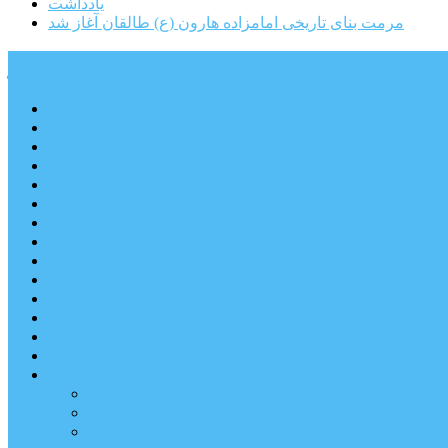
یادداشت
مرمت بنای تاریخی امامزاده هارون (ع) طالقان آغاز شد
پیشتازان البرز
خانه
اجتماعی
سیاسی
فرهنگ و هنر
علم و فناوری
پزشکی و سلامت
اقتصادی
ورزشی
آموزش و پرورش
مدیریت شهری
شهرستانهای استان البرز
فیلم
عکس
پیوندها
آنلاین
جدول لیگ برتر
ارز
قیمت طلا و سکه