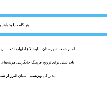
هر گاه خدا بخواهد ب
امام جمعه شهرستان ساوجبلاغ اظهارداشت : اربعین امسال سراسر حماسه خونخواهی و مرگ بر آمریکا و اسرائیل بود.
یادداشتی برای ترویج فرهنگ جایگزینی هزینه‌های
مدیر کل بهزیستی استان البرز از شناسایی ۲ هزار و ۴۰۰ کودک دارای اختلالات بینایی در این استان خبر داد.