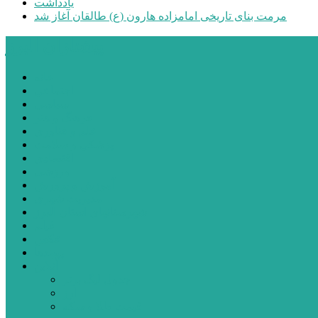
یادداشت
مرمت بنای تاریخی امامزاده هارون (ع) طالقان آغاز شد
پیشتازان البرز
خانه
اجتماعی
سیاسی
فرهنگ و هنر
علم و فناوری
پزشکی و سلامت
اقتصادی
ورزشی
آموزش و پرورش
مدیریت شهری
شهرستانهای استان البرز
فیلم
عکس
پیوندها
آنلاین
جدول لیگ برتر
ارز
قیمت طلا و سکه