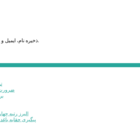
ذخیره نام، ایمیل و وبسایت من در مرورگر برای زمانی که دوباره دیدگاهی می‌نویسم.
ت
ضرورت ت
برخ
البرز رتبه چهارم اشتغال 
پیگیری حقابه باغد