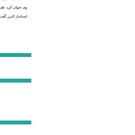
وی عنوان کرد: طبق 
استاندار البرز گفت: از تمام کسانی که در مسیر مقابله با کرونا همکاری و همراهی داشتند و این روند نیز همچنان ادامه دارد، قدردانی می کنم و امید است این ویروس خطرناک هر چه سریع تر ریشه کن شود.