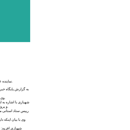
نماینده عالی دولت در استان البرز گفت: مقرر شد در تمامی استان ها ترددهای بین شهرستانی در داخل استان ها بدون مانع باشد و از اول اردیبهشت ماه نیز ترددهای بین استانی برقرار خواهد شد.
وی ادامه داد: اکنون جمهوری اسلامی ایران به سمتی رفته است که داروها و کیت های تشخیصی کرونا را تولید می کند و اقداماتی نیز در جهت تولید واکسن نیز در دستور کار قرار گرفته است.
شهبازی با اشاره به 
و پروتکل های بهداشتی را رعایت کردند باید به شکل ویژه ای مورد تقدیر قرار بگیرند و حتی المانی نیز برای آنها طراحی شود که مردم همیشه بدانند که آنها به سلامت و بهداشت اهمیت می دهند.
رییس ستاد استانی مق
وی با بیان اینکه 
شهبازی افزود: ا