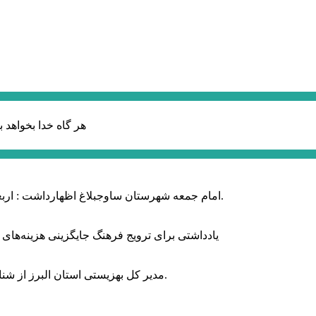
هر گاه خدا بخواهد ب
امام جمعه شهرستان ساوجبلاغ اظهارداشت : اربعین امسال سراسر حماسه خونخواهی و مرگ بر آمریکا و اسرائیل بود.
یادداشتی برای ترویج فرهنگ جایگزینی هزینه‌های
مدیر کل بهزیستی استان البرز از شناسایی ۲ هزار و ۴۰۰ کودک دارای اختلالات بینایی در این استان خبر داد.