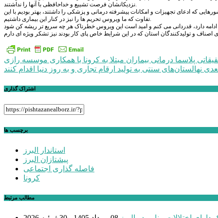
نزدیکانشان فرصت تشییع و خداحافظی با آنها را نداشتند.
هایی که ادعای تجهیزات و امکانات پیشرفته درمانی و پزشکی را داشتند، بهتر بودیم با این
تفاوت که ما ویروس تحریم ها را نیز در کنار این بیماری داشتیم.
راهبری
یقاتی پلاسما درمانی بیماران مبتلا به کرونا با همکاری موسسه رازی
عدی
نهالستان‌های سنتی به تولید ارقام تجاری و به روز دنیا اقدام کنند
نوشته
اشتراک گذاری
برچسب ها
استاندار البرز
پیشتازان البرز
فاصله گذاری اجتماعی
کرونا
مطالب مرتبط
08 مرداد 1405 - 30 ژوئیه 2026