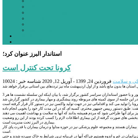
بورس
قیمت خودرو داخلی
قیمت خودرو خارجی
قیمت تلویزیون
قیمت تبلت
قیمت موبایل
یادداشت
مرمت بنای تاریخی امامزاده هارون (ع) طالقان آغاز شد
استاندار البرز عنوان کرد؛
کرونا تحت کنترل است
ی و سلامت
فروردین 24, 1399 - آوریل 12, 2020
شناسه خبر : 10024
به گزارش پایگاه خبری پیشتازان البرز، شهبازی در حاشیه جلسه ستاد ملی مقابله با کرونا که به ریاست رییس جمهور و با حضور استانداران سراسر کشور برگزار شد، با بیان اینکه این سلسله نشست ها هر 3
: طبق دستور رییس جمهور محترم، کسبه ای که در این مدت کار خود را بخوبی انجام داده
هی بخشی های صورت گرفته از این بیماری اطلاعات لازم را کسب کرده بودند از این رو وضعیت
بیماری در البرز تحت مدیریت است.
بیماران هستند و مجموعه علوم پزشکی نیز در حوزه مداوا و درمان بیماران با قدرت پای کار
است.
انمان در غم و اندوه هستیم چراکه آنها در غریبانه ترین شرایط به خاک سپرده شدند و حتی