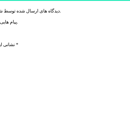
دیدگاه های ارسال شده توسط شما، پس از تایید توسط خبرگزاری الف در وب منتشر خواهد شد.
پیام هایی که به غیر از زبان فارسی یا غیر مرتبط باشد منتشر نخواهد شد.
*
بخش‌های موردنیاز علامت‌گذاری شده‌اند
نشانی ای