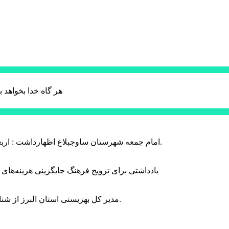
هر گاه خدا بخواهد ب
امام جمعه شهرستان ساوجبلاغ اظهارداشت : اربعین امسال سراسر حماسه خونخواهی و مرگ بر آمریکا و اسرائیل بود.
یادداشتی برای ترویج فرهنگ جایگزینی هزینه‌های
مدیر کل بهزیستی استان البرز از شناسایی ۲ هزار و ۴۰۰ کودک دارای اختلالات بینایی در این استان خبر داد.