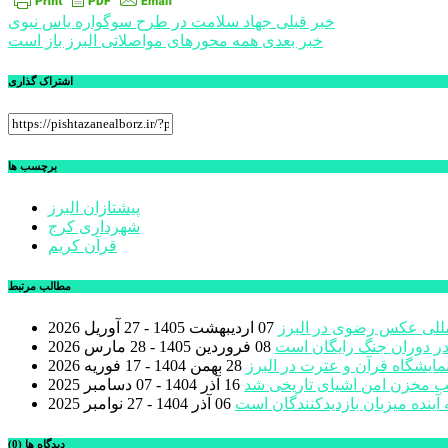
راهبری
خبر قبلی
جهاد سلامت در طرح سوگواره یاس نبوی
خبر بعدی
همه محورهای مواصلاتی البرز باز است
نوشته
اشتراک گذاری
برچسب ها
پیشتازان البرز
شهرداری کرج
قرآن کریم
مطالب مرتبط
المللی عکس رضوی در البرز
07 اردیبهشت 1405 - 27 آوریل 2026
ر دوران جنگ رایگان است
08 فروردین 1405 - 28 مارس 2026
مایشگاه قرآن و عترت در البرز
28 بهمن 1404 - 17 فوریه 2026
ب مخزن امن اشیای تاریخی شد
16 آذر 1404 - 07 دسامبر 2025
 آینده میزبان بازدیدکنندگان است
06 آذر 1404 - 27 نوامبر 2025
دیدگاه ها (0)