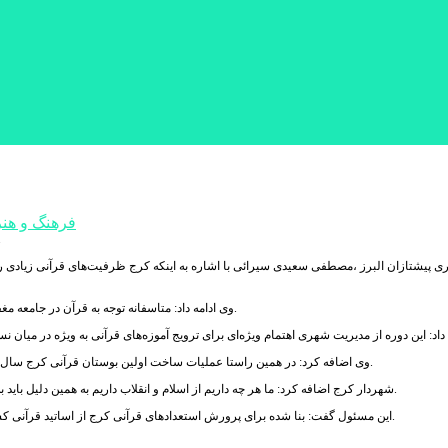
فرهنگ و هنر
شهردار کرج گفت: عملیات احداث
ری پیشتازان البرز ،مصطفی سعیدی سیرائی با اشاره به اینکه کرج ظرفیت‌های قرآنی زیادی را 
وی ادامه داد: متاسفانه توجه به قرآن در جامعه مغفول مانده و برنامه ریزی برای اجرای طرح‌های مرتبط با این حوزه چندان کاربردی نبوده است.
وی اضافه کرد: در همین راستا عملیات ساخت اولین بوستان قرآنی کرج سال آینده آغاز می‌شود و امیدواریم با تخصیص اعتبار مناسب در مدت زمان کوتاهی به پایان برسد.
شهردار کرج اضافه کرد: ما هر چه داریم از اسلام و انقلاب داریم به همین دلیل باید به شیوه های مختلف از قرآن و عترت که به عنوان امانت در اختیار ما قرار دارند حفاظت کنیم.
این مسئول گفت: بنا شده برای پرورش استعدادهای قرآنی کرج از اساتید قرآنی کشور بهره بگیریم تا بتوانیم قاریان، حافظان و فعالان قرآنی شاخصی را از البرز معرفی کنیم.