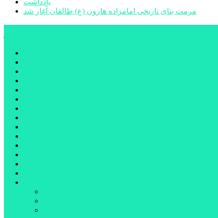
یادداشت
مرمت بنای تاریخی امامزاده هارون (ع) طالقان آغاز شد
پیشتازان البرز
خانه
اجتماعی
سیاسی
فرهنگ و هنر
علم و فناوری
پزشکی و سلامت
اقتصادی
ورزشی
آموزش و پرورش
مدیریت شهری
شهرستانهای استان البرز
فیلم
عکس
پیوندها
آنلاین
جدول لیگ برتر
ارز
قیمت طلا و سکه