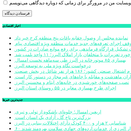
اخبار اقتصادی
نماینده مجلس از وصول حقابه باغات پنج منطقه کرج خبر داد
وقف اجرای تعرفه‌های جدید خدمات منطقه ویژه اقتصادی پیام
شکیل قرارگاه فرماندهی برای رفع موانع صادرات در کشور
ورد تعزیرات با متخلفان بازار املاک البرز؛ ۱۱ واحد پلمب شد
بهسازی ۸۵ موتورخانه در البرز طی سه‌ماهه نخست امسال
درخواست نگاه ویژه ملی به توسعه البرز
صنعتی کشور؛ ۱۸۶ هزار نفر شاغل در بخش صنعت
اران ماهدشت و مقابله با چاه‌های غیرمجاز در دستور کار است
نصب صفحه‌های خورشیدی در خانه‌های ایتام و محسنین البرز
اجرای طرح بهسازی معابر در ۵۵ روستای استان البرز
جديدترين خبرها
اربعین امسال؛ جلوه‌ای باشکوه از تولی و تبری
بزرگ‌ترین تاج گل، آزادی یک انسان است
شناسایی ۲ هزار و ۴۰۰ کودک دارای اختلالات بینایی در البرز
هزار البرزی از خدمات اردوهای جهادی سلامت بهره‌مند شدند