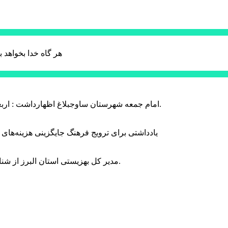
هر گاه خدا بخواهد ب
امام جمعه شهرستان ساوجبلاغ اظهارداشت : اربعین امسال سراسر حماسه خونخواهی و مرگ بر آمریکا و اسرائیل بود.
یادداشتی برای ترویج فرهنگ جایگزینی هزینه‌های
مدیر کل بهزیستی استان البرز از شناسایی ۲ هزار و ۴۰۰ کودک دارای اختلالات بینایی در این استان خبر داد.