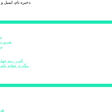
ذخیره نام، ایمیل و وبسایت من در مرورگر برای زمانی که دوباره دیدگاهی می‌نویسم.
ت
ضرورت ت
برخ
البرز رتبه چهارم اشتغال 
پیگیری حقابه باغد
۶۰ 