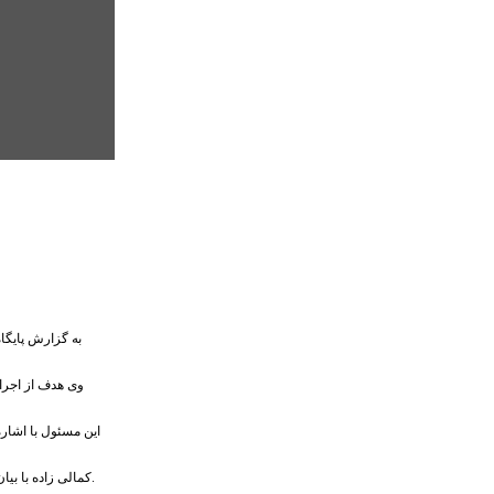
به گزارش پایگا
وی هدف از اجرای
این مسئول با اشار
کمالی زاده با بیان اینکه مشارکت شهروندان برای مجموعه مدیریت شهری دلگرمی است، افزود: آنچه امروزه توسعه خدمات شهری را تضمین می‌کند مشارکت همه شهروندان در فعالیت‌های شهری است.