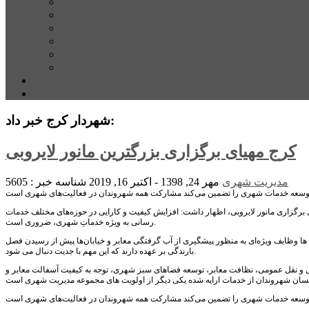
بورس
قیمت خودرو داخلی
قیمت خودرو خارجی
قیمت تلویزیون
قیمت تبلت
قیمت موبایل
یادداشت
مرمت بنای تاریخی امامزاده هارون (ع) طالقان آغاز شد
شهردار کرج خبر داد:
کرج مهیای برگزاری بزرگترین مانور لایروبی
مدیریت شهری
مهر 24, 1398 - اکتبر 16, 2019
شناسه خبر : 5605
ی برگزاری مانور لایروبی، اظهار داشت: افزایش کیفیت و کارایی در حوزه‌های مختلف خدمات
رسانی به ویژه خدماتِ شهری، ضروری است.
ه ها وظایف ویژه‌ای به منظور پیشگیری از آب گرفتگی معابر و خیابان‌ها پیش از رسیدن فصل
بارندگی بر عهده دارند که این مهم با جدیت دنبال می شود.
مل‌ و نقل عمومی، نظافت معابر، توسعه فضاهای سبز شهری، توجه به کیفیت آسفالت معابر و