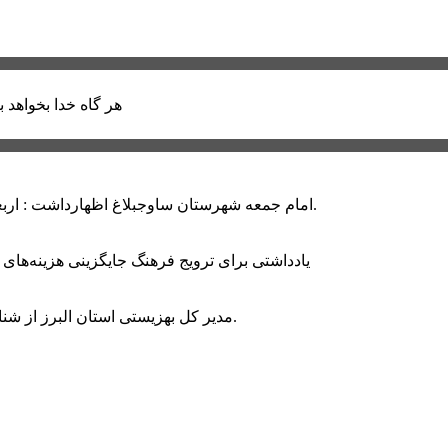
هر گاه خدا بخواهد ب
امام جمعه شهرستان ساوجبلاغ اظهارداشت : اربعین امسال سراسر حماسه خونخواهی و مرگ بر آمریکا و اسرائیل بود.
یادداشتی برای ترویج فرهنگ جایگزینی هزینه‌های
مدیر کل بهزیستی استان البرز از شناسایی ۲ هزار و ۴۰۰ کودک دارای اختلالات بینایی در این استان خبر داد.