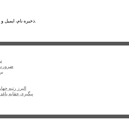
ذخیره نام، ایمیل و وبسایت من در مرورگر برای زمانی که دوباره دیدگاهی می‌نویسم.
ت
ضرورت ت
برخ
البرز رتبه چهارم اشتغال 
پیگیری حقابه باغد