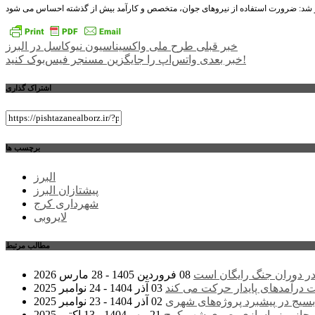
راهبری
خبر قبلی
طرح ملی واکسیناسیون نیوکاسل در البرز
واتس‌اپ را جایگزین مسنجر فیس‌بوک کنید!
خبر بعدی
نوشته
اشتراک گذاری
برچسب ها
البرز
پیشتازان البرز
شهرداری کرج
لایروبی
مطالب مرتبط
ر دوران جنگ رایگان است
08 فروردین 1405 - 28 مارس 2026
درآمدهای پایدار حرکت می کند
03 آذر 1404 - 24 نوامبر 2025
سیج در پیشبرد پروژه‌های شهری
02 آذر 1404 - 23 نوامبر 2025
مجاز و زیباسازی بصری شهر کرج
21 مهر 1404 - 13 اکتبر 2025