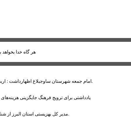
هر گاه خدا بخواهد ب
امام جمعه شهرستان ساوجبلاغ اظهارداشت : اربعین امسال سراسر حماسه خونخواهی و مرگ بر آمریکا و اسرائیل بود.
یادداشتی برای ترویج فرهنگ جایگزینی هزینه‌های
مدیر کل بهزیستی استان البرز از شناسایی ۲ هزار و ۴۰۰ کودک دارای اختلالات بینایی در این استان خبر داد.