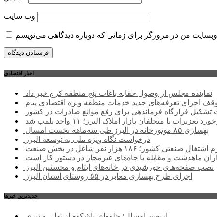
وب‌ سایت
اخبار اقتصادی
نماینده مجلس از وصول حقابه باغات پنج منطقه کرج خبر داد
وقف اجرای تعرفه‌های جدید خدمات منطقه ویژه اقتصادی پیام
شکیل قرارگاه فرماندهی برای رفع موانع صادرات در کشور
ورد تعزیرات با متخلفان بازار املاک البرز؛ ۱۱ واحد پلمب شد
بهسازی ۸۵ موتورخانه در البرز طی سه‌ماهه نخست امسال
درخواست نگاه ویژه ملی به توسعه البرز
صنعتی کشور؛ ۱۸۶ هزار نفر شاغل در بخش صنعت
اران ماهدشت و مقابله با چاه‌های غیرمجاز در دستور کار است
نصب صفحه‌های خورشیدی در خانه‌های ایتام و محسنین البرز
اجرای طرح بهسازی معابر در ۵۵ روستای استان البرز
جديدترين خبرها
اربعین امسال؛ جلوه‌ای باشکوه از تولی و تبری