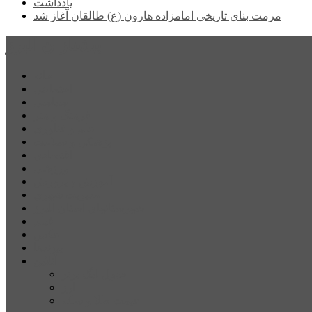
یادداشت
مرمت بنای تاریخی امامزاده هارون (ع) طالقان آغاز شد
پیشتازان البرز
خانه
اجتماعی
سیاسی
فرهنگ و هنر
علم و فناوری
پزشکی و سلامت
اقتصادی
ورزشی
آموزش و پرورش
مدیریت شهری
شهرستانهای استان البرز
فیلم
عکس
پیوندها
آنلاین
جدول لیگ برتر
ارز
قیمت طلا و سکه