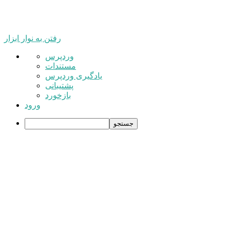
رفتن به نوار ابزار
درباره
وردپرس
وردپرس
مستندات
یادگیری وردپرس
پشتیبانی
بازخورد
ورود
جستجو