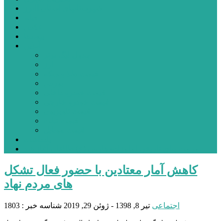
شهرستانهای استان البرز
فیلم
عکس
پیوندها
آنلاین
جدول لیگ برتر
ارز
قیمت طلا و سکه
بورس
قیمت خودرو داخلی
قیمت خودرو خارجی
قیمت تلویزیون
قیمت تبلت
قیمت موبایل
یادداشت
مرمت بنای تاریخی امامزاده هارون (ع) طالقان آغاز شد
کاهش آمار معتادین با حضور فعال تشکل
های مردم نهاد
اجتماعی
تیر 8, 1398 - ژوئن 29, 2019
شناسه خبر : 1803