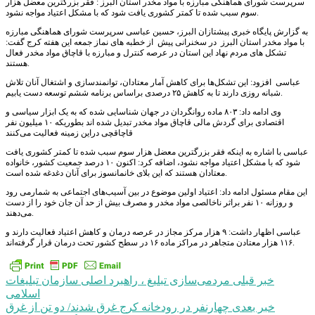
سرپرست شورای هماهنگی مبارزه با مواد مخدر استان البرز : فقر بزرگترین معضل هزار
سوم سبب شده تا کمتر کشوری یافت شود که با مشکل اعتیاد مواجه نشود.
به گزارش پایگاه خبری پیشتازان البرز، حسین عباسی سرپرست شورای هماهنگی مبارزه
با مواد مخدر استان البرز در سخنرانی پیش از خطبه های نماز جمعه این هفته کرج گفت:
تشکل های مردم نهاد این استان در عرصه کنترل و مبارزه با قاچاق مواد مخدر فعال
هستند.
عباسی افزود: این تشکل‌ها برای کاهش آمار معتادان، توانمندسازی و اشتغال آنان تلاش
شبانه روزی دارند تا به کاهش ۲۵ درصدی براساس برنامه ششم توسعه دست یابیم.
وی ادامه داد: ۸۰۳ ماده روانگردان در جهان شناسایی شده که به یک ابزار سیاسی و
اقتصادی برای گردش مالی قاچاق مواد مخدر تبدیل شده اند بطوریکه ۱۰ میلیون نفر
قاچاقچی دراین زمینه فعالیت می‌کنند
عباسی با اشاره به اینکه فقر بزرگترین معضل هزار سوم سبب شده تا کمتر کشوری یافت
شود که با مشکل اعتیاد مواجه نشود، اضافه کرد: اکنون ۱۰ درصد جمعیت کشور، خانواده
معتادان هستند که این بلای خانمانسوز برای آنان دغدغه شده است.
اين مقام مسئول ادامه داد: اعتیاد اولین موضوع در بین آسیب‌های اجتماعی به شمارمی رود
و روزانه ۱۰ نفر براثر ناخالصی مواد مخدر و مصرف بیش از حد آن جان خود را از دست
می‌دهند.
عباسی اظهار داشت: ۹ هزار مرکز مجاز در عرصه درمان و کاهش اعتیاد فعالیت دارند و
۱۱۶ هزار معتادن متجاهر در مراکز ماده ۱۶ در سطح کشور تحت درمان قرار گرفته‌اند.
راهبری
خبر قبلی
مردمی‌سازی تبلیغ ، راهبرد اصلی سازمان تبلیغات
اسلامی
نوشته
خبر بعدی
چهارنفر در رودخانه کرج غرق شدند/ دو تن از غرق