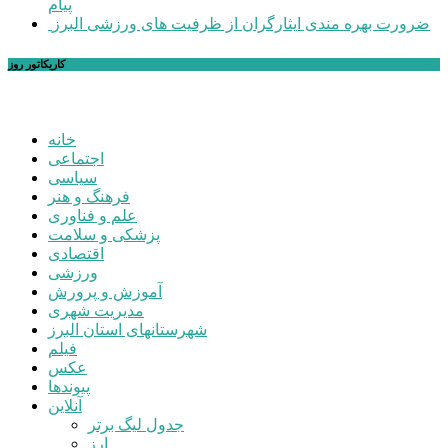
پیام
ضرورت بهره مندی ایثارگران از ظرفیت های ورزشی البرز
کاریکاتور روز
خانه
اجتماعی
سیاسی
فرهنگ و هنر
علم و فناوری
پزشکی و سلامت
اقتصادی
ورزشی
آموزش و پرورش
مدیریت شهری
شهرستانهای استان البرز
فیلم
عکس
پیوندها
آنلاین
جدول لیگ برتر
ارز