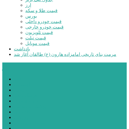
ارز
قیمت طلا و سکه
بورس
قیمت خودرو داخلی
قیمت خودرو خارجی
قیمت تلویزیون
قیمت تبلت
قیمت موبایل
یادداشت
مرمت بنای تاریخی امامزاده هارون (ع) طالقان آغاز شد
پیشتازان البرز
خانه
اجتماعی
سیاسی
فرهنگ و هنر
علم و فناوری
پزشکی و سلامت
اقتصادی
ورزشی
آموزش و پرورش
مدیریت شهری