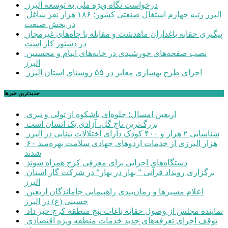
درخواست نگاه ویژه ملی به توسعه البرز
البرز رتبه چهارم اشتغال صنعتی کشور؛ ۱۸۶ هزار نفر شاغل
در بخش صنعت
پیگیری حقابه باغداران ماهدشت و مقابله با چاه‌های غیرمجاز
در دستور کار است
نصب صفحه‌های خورشیدی در خانه‌های ایتام و محسنین
البرز
اجرای طرح بهسازی معابر در ۵۵ روستای استان البرز
جديدترين خبرها
اربعین امسال؛ جلوه‌ای باشکوه از تولی و تبری
بزرگ‌ترین تاج گل، آزادی یک انسان است
شناسایی ۲ هزار و ۴۰۰ کودک دارای اختلالات بینایی در البرز
۶۰ هزار البرزی از خدمات اردوهای جهادی سلامت بهره‌مند
شدند
دستگاه‌های اجرایی برای معرفی کرج همراه شوند
برگزاری رویداد قرآنی ” بهار در بهار” در شرکت گاز استان
البرز
اعلام مسیرها و زمان‌بندی راهپیمایی جاماندگان اربعین
حسینی (ع) در البرز
نماینده مجلس از وصول حقابه باغات پنج منطقه کرج خبر داد
توقف اجرای تعرفه‌های جدید خدمات منطقه ویژه اقتصادی