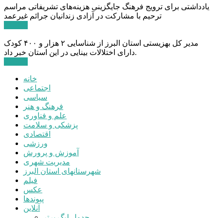
یادداشتی برای ترویج فرهنگ جایگزینی هزینه‌های تشریفاتی مراسم
ترحیم با مشارکت در آزادی زندانیان جرائم غیرعمد
ادامه ...
مدیر کل بهزیستی استان البرز از شناسایی ۲ هزار و ۴۰۰ کودک
دارای اختلالات بینایی در این استان خبر داد.
ادامه ...
خانه
اجتماعی
سیاسی
فرهنگ و هنر
علم و فناوری
پزشکی و سلامت
اقتصادی
ورزشی
آموزش و پرورش
مدیریت شهری
شهرستانهای استان البرز
فیلم
عکس
پیوندها
آنلاین
جدول لیگ برتر