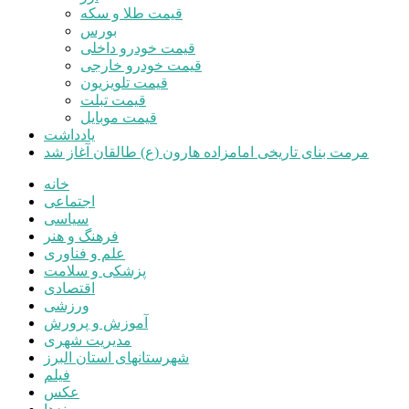
قیمت طلا و سکه
بورس
قیمت خودرو داخلی
قیمت خودرو خارجی
قیمت تلویزیون
قیمت تبلت
قیمت موبایل
یادداشت
مرمت بنای تاریخی امامزاده هارون (ع) طالقان آغاز شد
خانه
اجتماعی
سیاسی
فرهنگ و هنر
علم و فناوری
پزشکی و سلامت
اقتصادی
ورزشی
آموزش و پرورش
مدیریت شهری
شهرستانهای استان البرز
فیلم
عکس