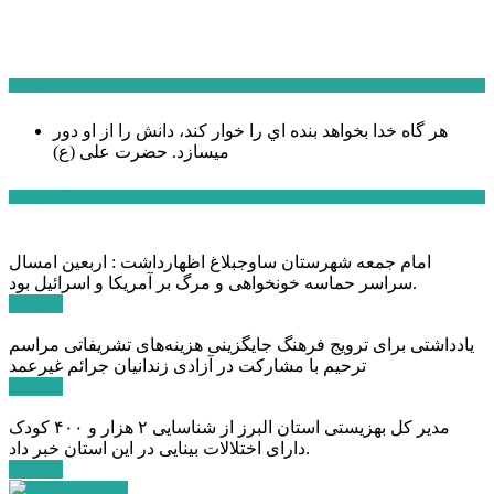
سخن روز
هر گاه خدا بخواهد بنده اي را خوار كند، دانش را از او دور
میسازد.
حضرت علی (ع)
آخرین اخبار:
امام جمعه شهرستان ساوجبلاغ اظهارداشت : اربعین امسال
سراسر حماسه خونخواهی و مرگ بر آمریکا و اسرائیل بود.
ادامه ...
یادداشتی برای ترویج فرهنگ جایگزینی هزینه‌های تشریفاتی مراسم
ترحیم با مشارکت در آزادی زندانیان جرائم غیرعمد
ادامه ...
مدیر کل بهزیستی استان البرز از شناسایی ۲ هزار و ۴۰۰ کودک
دارای اختلالات بینایی در این استان خبر داد.
ادامه ...