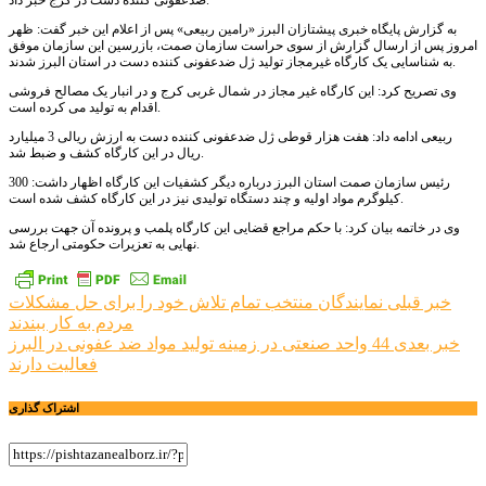
ضدعفونی کننده دست در کرج خبر داد.
به گزارش پایگاه خبری پیشتازان البرز «رامین ربیعی» پس از اعلام این خبر گفت: ظهر
امروز پس از ارسال گزارش از سوی حراست سازمان صمت، بازرسین این سازمان موفق
به شناسایی یک کارگاه غیرمجاز تولید ژل ضدعفونی کننده دست در استان البرز شدند.
وی تصریح کرد: این کارگاه غیر مجاز در شمال غربی کرج و در انبار یک مصالح فروشی
اقدام به تولید می کرده است.
ربیعی ادامه داد: هفت هزار قوطی ژل ضدعفونی کننده دست به ارزش ریالی 3 میلیارد
ریال در این کارگاه کشف و ضبط شد.
رئیس سازمان صمت استان البرز درباره دیگر کشفیات این کارگاه اظهار داشت: 300
کیلوگرم مواد اولیه و چند دستگاه تولیدی نیز در این کارگاه کشف شده است.
وی در خاتمه بیان کرد: با حکم مراجع قضایی این کارگاه پلمب و پرونده آن جهت بررسی
نهایی به تعزیرات حکومتی ارجاع شد.
راهبری
خبر قبلی
نمایندگان منتخب تمام تلاش خود را برای حل مشکلات
مردم به کار ببندند
نوشته
خبر بعدی
44 واحد صنعتی در زمینه تولید مواد ضد عفونی در البرز
فعالیت دارند
اشتراک گذاری