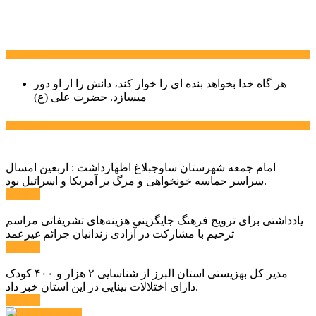
سخن روز
هر گاه خدا بخواهد بنده اي را خوار كند، دانش را از او دور
میسازد.
حضرت علی (ع)
آخرین اخبار:
امام جمعه شهرستان ساوجبلاغ اظهارداشت : اربعین امسال
سراسر حماسه خونخواهی و مرگ بر آمریکا و اسرائیل بود.
ادامه ...
یادداشتی برای ترویج فرهنگ جایگزینی هزینه‌های تشریفاتی مراسم
ترحیم با مشارکت در آزادی زندانیان جرائم غیرعمد
ادامه ...
مدیر کل بهزیستی استان البرز از شناسایی ۲ هزار و ۴۰۰ کودک
دارای اختلالات بینایی در این استان خبر داد.
ادامه ...