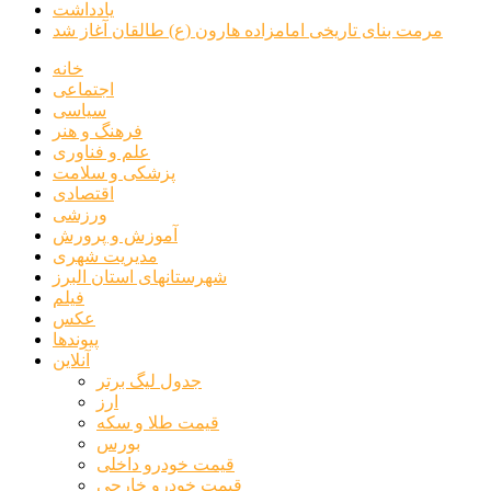
یادداشت
مرمت بنای تاریخی امامزاده هارون (ع) طالقان آغاز شد
خانه
اجتماعی
سیاسی
فرهنگ و هنر
علم و فناوری
پزشکی و سلامت
اقتصادی
ورزشی
آموزش و پرورش
مدیریت شهری
شهرستانهای استان البرز
فیلم
عکس
پیوندها
آنلاین
جدول لیگ برتر
ارز
قیمت طلا و سکه
بورس
قیمت خودرو داخلی
قیمت خودرو خارجی