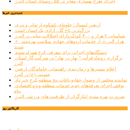
اجرای طرح بهسازی معابر در ۵۵ روستای استان البرز
جديدترين خبرها
اربعین امسال؛ جلوه‌ای باشکوه از تولی و تبری
بزرگ‌ترین تاج گل، آزادی یک انسان است
شناسایی ۲ هزار و ۴۰۰ کودک دارای اختلالات بینایی در البرز
۶۰ هزار البرزی از خدمات اردوهای جهادی سلامت بهره‌مند
شدند
دستگاه‌های اجرایی برای معرفی کرج همراه شوند
برگزاری رویداد قرآنی ” بهار در بهار” در شرکت گاز استان
البرز
اعلام مسیرها و زمان‌بندی راهپیمایی جاماندگان اربعین
حسینی (ع) در البرز
نماینده مجلس از وصول حقابه باغات پنج منطقه کرج خبر داد
توقف اجرای تعرفه‌های جدید خدمات منطقه ویژه اقتصادی
پیام
ضرورت بهره مندی ایثارگران از ظرفیت های ورزشی البرز
کاریکاتور روز