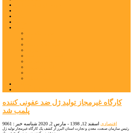
شهرستانهای استان البرز
فیلم
عکس
پیوندها
آنلاین
جدول لیگ برتر
ارز
قیمت طلا و سکه
بورس
قیمت خودرو داخلی
قیمت خودرو خارجی
قیمت تلویزیون
قیمت تبلت
قیمت موبایل
یادداشت
مرمت بنای تاریخی امامزاده هارون (ع) طالقان آغاز شد
کارگاه غیرمجاز تولید ژل ضد عفونی کننده
پلمب شد
اقتصادی
اسفند 12, 1398 - مارس 2, 2020
شناسه خبر : 9061
رئیس سازمان صنعت، معدن و تجارت استان البرز از کشف یک کارگاه غیرمجار تولید ژل