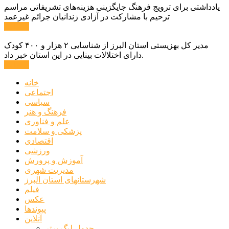
یادداشتی برای ترویج فرهنگ جایگزینی هزینه‌های تشریفاتی مراسم
ترحیم با مشارکت در آزادی زندانیان جرائم غیرعمد
ادامه ...
مدیر کل بهزیستی استان البرز از شناسایی ۲ هزار و ۴۰۰ کودک
دارای اختلالات بینایی در این استان خبر داد.
ادامه ...
خانه
اجتماعی
سیاسی
فرهنگ و هنر
علم و فناوری
پزشکی و سلامت
اقتصادی
ورزشی
آموزش و پرورش
مدیریت شهری
شهرستانهای استان البرز
فیلم
عکس
پیوندها
آنلاین
جدول لیگ برتر