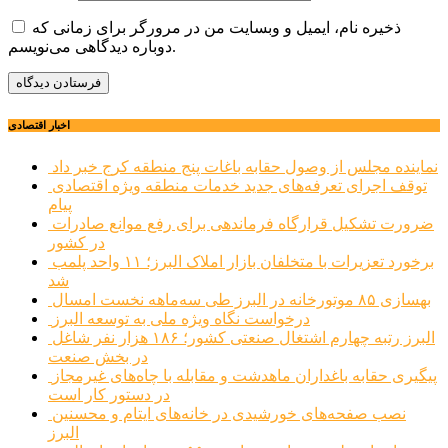
ذخیره نام، ایمیل و وبسایت من در مرورگر برای زمانی که
دوباره دیدگاهی می‌نویسم.
اخبار اقتصادی
نماینده مجلس از وصول حقابه باغات پنج منطقه کرج خبر داد
توقف اجرای تعرفه‌های جدید خدمات منطقه ویژه اقتصادی
پیام
ضرورت تشکیل قرارگاه فرماندهی برای رفع موانع صادرات
در کشور
برخورد تعزیرات با متخلفان بازار املاک البرز؛ ۱۱ واحد پلمب
شد
بهسازی ۸۵ موتورخانه در البرز طی سه‌ماهه نخست امسال
درخواست نگاه ویژه ملی به توسعه البرز
البرز رتبه چهارم اشتغال صنعتی کشور؛ ۱۸۶ هزار نفر شاغل
در بخش صنعت
پیگیری حقابه باغداران ماهدشت و مقابله با چاه‌های غیرمجاز
در دستور کار است
نصب صفحه‌های خورشیدی در خانه‌های ایتام و محسنین
البرز