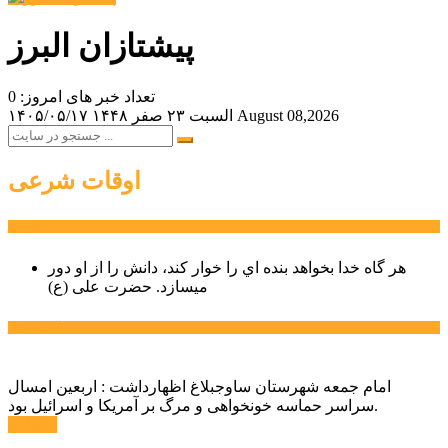
پیشتازان البرز
تعداد خبر های امروز: 0
August 08,2026
السبت ۲۳ صفر ۱۴۴۸
۱۴۰۵/۰۵/۱۷
اوقات شرعی
سخن روز
هر گاه خدا بخواهد بنده اي را خوار كند، دانش را از او دور
میسازد.
حضرت علی (ع)
آخرین اخبار:
امام جمعه شهرستان ساوجبلاغ اظهارداشت : اربعین امسال
سراسر حماسه خونخواهی و مرگ بر آمریکا و اسرائیل بود.
ادامه ...