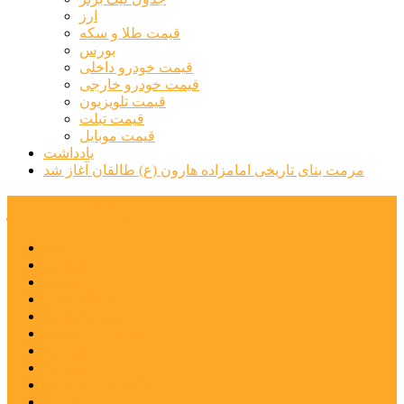
ارز
قیمت طلا و سکه
بورس
قیمت خودرو داخلی
قیمت خودرو خارجی
قیمت تلویزیون
قیمت تبلت
قیمت موبایل
یادداشت
مرمت بنای تاریخی امامزاده هارون (ع) طالقان آغاز شد
پیشتازان البرز
خانه
اجتماعی
سیاسی
فرهنگ و هنر
علم و فناوری
پزشکی و سلامت
اقتصادی
ورزشی
آموزش و پرورش
مدیریت شهری