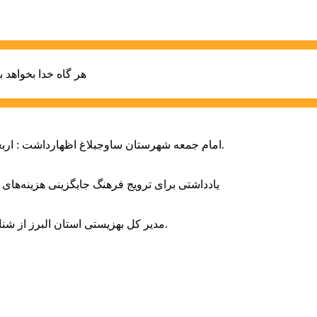
هر گاه خدا بخواهد ب
امام جمعه شهرستان ساوجبلاغ اظهارداشت : اربعین امسال سراسر حماسه خونخواهی و مرگ بر آمریکا و اسرائیل بود.
یادداشتی برای ترویج فرهنگ جایگزینی هزینه‌های
مدیر کل بهزیستی استان البرز از شناسایی ۲ هزار و ۴۰۰ کودک دارای اختلالات بینایی در این استان خبر داد.