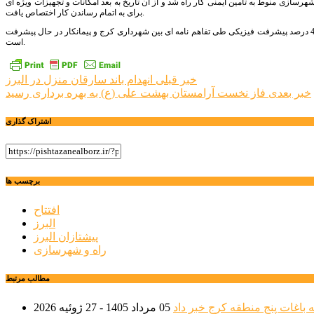
هرسازی منوط به تامین ایمنی کار راه شد و از آن تاریخ به بعد امکانات و تجهیزات ویژه ای
برای به اتمام رساندن کار اختصاص یافت.
استاندار البرز به پروژه کمربند شمالی کرج بعنوان مکمل ادامه همت در البرز اشاره کرد و گفت: این پروژه نیز با 40 درصد پیشرفت فیزیکی طی تفاهم نامه ای بین شهرداری کرج و پیمانکار در حال پیشرفت
است.
راهبری
خبر قبلی
انهدام باند سارقان منزل در البرز
خبر بعدی
فاز نخست آرامستان بهشت علی (ع) به بهره برداری رسید
نوشته
اشتراک گذاری
برچسب ها
افتتاح
البرز
پیشتازان البرز
راه و شهرسازی
مطالب مرتبط
 باغات پنج منطقه کرج خبر داد
05 مرداد 1405 - 27 ژوئیه 2026