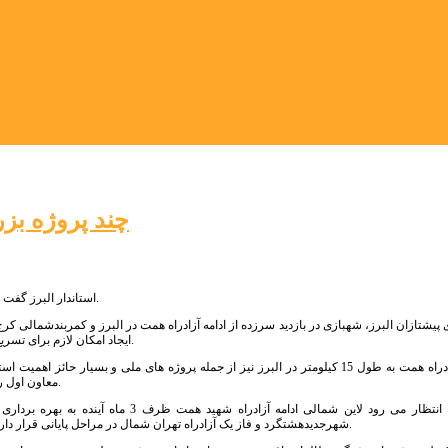
چند پروژه بزر
استاندار البرز گفت : انتظار می رود لاین شمالی ادامه آزادراه شهید همت ظرف ۳ ماه آینده به بهره برداری برسد.
 پیشتازان البرز، شهبازی در بازدید سرزده از ادامه آزادراه همت در البرز و کمربندشمالی ک
ایجاد امکان لازم برای تسریع در به ثمر رسیدن پروژه های ملی در استان ها یکی از ماموریت های اصلی استانداران است.
معاون اول رییس جمهور و رییس سازمان برنامه و بودجه کشور با اختصاص اعتباری ویژه، صورت گرفت.
شهبازی با بیان اینکه انتظار می رود لاین ش
شهرجدیدهشتگرد و فاز یک آزادراه تهران شمال در مراحل پایانی قرار دارند که وزیر راه و شهرسازی برای مراسم بهره برداری از این پروژه ها در البرز حضور می یابد.