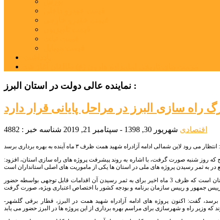
بورس
قیمت خودرو داخلی
قیمت خودرو خارجی
قیمت تلویزیون
قیمت تبلت
قیمت موبایل
یادداشت
مرمت بنای تاریخی امامزاده هارون (ع) طالقان آغاز شد
نماینده عالی دولت در استان البرز :
گ راه سازی البرز در مراحل پایانی قرار دارد
اقتصادی
شهریور 30, 1398 - سپتامبر 21, 2019
شناسه خبر : 4882
رج که روز شنبه صورت گرفت، با اشاره به روند پیشرفت پروژه های راه سازی استان، افزود:
وی ادامه داد: ادامه آزادراه همت به طول 15 کیلومتر در البرز نیز از جمله پروژه های ملی و بسیار حائز اهمیت استان است که ظرف 3 ماه اخیر برای به ثمر رسیدن آن اقدامات قابل توجهی بواسطه حضور
مالی ادامه آزادراه شهید همت ظرف 3 ماه آینده به بهره برداری برسد، گفت: اکنون پروژه های ادامه آزادراه شهید همت در البرز، قطار برقی گلشهر-