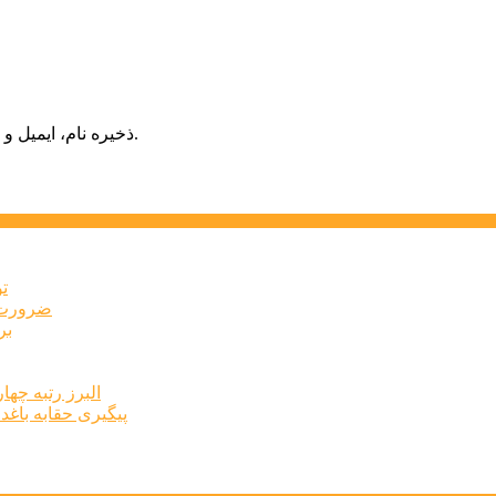
ذخیره نام، ایمیل و وبسایت من در مرورگر برای زمانی که دوباره دیدگاهی می‌نویسم.
ت
ضرورت ت
برخ
البرز رتبه چهارم اشتغال 
پیگیری حقابه باغد