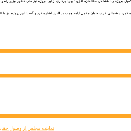
کمیل پروژه راه هشتگرد-طالقان، افزود: بهره برداری از این پروژه نیز طی حضور وزیر راه و ش
نماینده مجلس از وصول حقابه