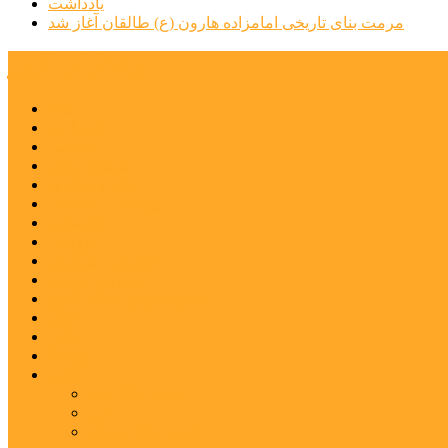
یادداشت
مرمت بنای تاریخی امامزاده هارون (ع) طالقان آغاز شد
پیشتازان البرز
خانه
اجتماعی
سیاسی
فرهنگ و هنر
علم و فناوری
پزشکی و سلامت
اقتصادی
ورزشی
آموزش و پرورش
مدیریت شهری
شهرستانهای استان البرز
فیلم
عکس
پیوندها
آنلاین
جدول لیگ برتر
ارز
قیمت طلا و سکه