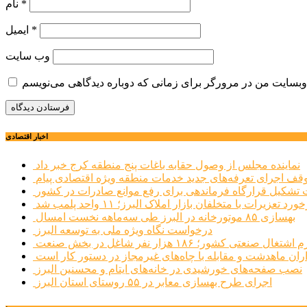
*
نام
*
ایمیل
وب‌ سایت
اخبار اقتصادی
نماینده مجلس از وصول حقابه باغات پنج منطقه کرج خبر داد
وقف اجرای تعرفه‌های جدید خدمات منطقه ویژه اقتصادی پیام
شکیل قرارگاه فرماندهی برای رفع موانع صادرات در کشور
ورد تعزیرات با متخلفان بازار املاک البرز؛ ۱۱ واحد پلمب شد
بهسازی ۸۵ موتورخانه در البرز طی سه‌ماهه نخست امسال
درخواست نگاه ویژه ملی به توسعه البرز
صنعتی کشور؛ ۱۸۶ هزار نفر شاغل در بخش صنعت
اران ماهدشت و مقابله با چاه‌های غیرمجاز در دستور کار است
نصب صفحه‌های خورشیدی در خانه‌های ایتام و محسنین البرز
اجرای طرح بهسازی معابر در ۵۵ روستای استان البرز