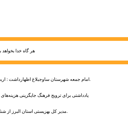
هر گاه خدا بخواهد ب
امام جمعه شهرستان ساوجبلاغ اظهارداشت : اربعین امسال سراسر حماسه خونخواهی و مرگ بر آمریکا و اسرائیل بود.
یادداشتی برای ترویج فرهنگ جایگزینی هزینه‌های
مدیر کل بهزیستی استان البرز از شناسایی ۲ هزار و ۴۰۰ کودک دارای اختلالات بینایی در این استان خبر داد.