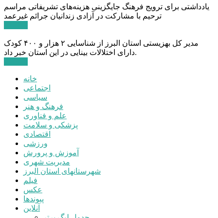
یادداشتی برای ترویج فرهنگ جایگزینی هزینه‌های تشریفاتی مراسم
ترحیم با مشارکت در آزادی زندانیان جرائم غیرعمد
ادامه ...
مدیر کل بهزیستی استان البرز از شناسایی ۲ هزار و ۴۰۰ کودک
دارای اختلالات بینایی در این استان خبر داد.
ادامه ...
خانه
اجتماعی
سیاسی
فرهنگ و هنر
علم و فناوری
پزشکی و سلامت
اقتصادی
ورزشی
آموزش و پرورش
مدیریت شهری
شهرستانهای استان البرز
فیلم
عکس
پیوندها
آنلاین
جدول لیگ برتر