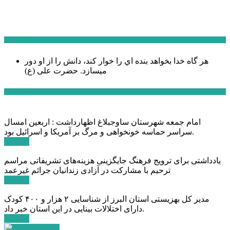
سخن روز
هر گاه خدا بخواهد بنده اي را خوار كند، دانش را از او دور
میسازد.
حضرت علی (ع)
آخرین اخبار:
امام جمعه شهرستان ساوجبلاغ اظهارداشت : اربعین امسال
سراسر حماسه خونخواهی و مرگ بر آمریکا و اسرائیل بود.
ادامه ...
یادداشتی برای ترویج فرهنگ جایگزینی هزینه‌های تشریفاتی مراسم
ترحیم با مشارکت در آزادی زندانیان جرائم غیرعمد
ادامه ...
مدیر کل بهزیستی استان البرز از شناسایی ۲ هزار و ۴۰۰ کودک
دارای اختلالات بینایی در این استان خبر داد.
ادامه ...