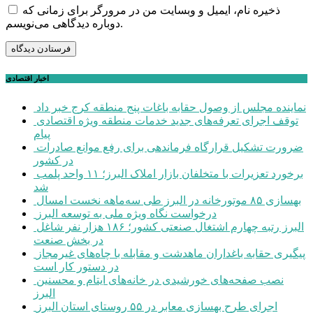
ذخیره نام، ایمیل و وبسایت من در مرورگر برای زمانی که
دوباره دیدگاهی می‌نویسم.
اخبار اقتصادی
نماینده مجلس از وصول حقابه باغات پنج منطقه کرج خبر داد
توقف اجرای تعرفه‌های جدید خدمات منطقه ویژه اقتصادی
پیام
ضرورت تشکیل قرارگاه فرماندهی برای رفع موانع صادرات
در کشور
برخورد تعزیرات با متخلفان بازار املاک البرز؛ ۱۱ واحد پلمب
شد
بهسازی ۸۵ موتورخانه در البرز طی سه‌ماهه نخست امسال
درخواست نگاه ویژه ملی به توسعه البرز
البرز رتبه چهارم اشتغال صنعتی کشور؛ ۱۸۶ هزار نفر شاغل
در بخش صنعت
پیگیری حقابه باغداران ماهدشت و مقابله با چاه‌های غیرمجاز
در دستور کار است
نصب صفحه‌های خورشیدی در خانه‌های ایتام و محسنین
البرز
اجرای طرح بهسازی معابر در ۵۵ روستای استان البرز