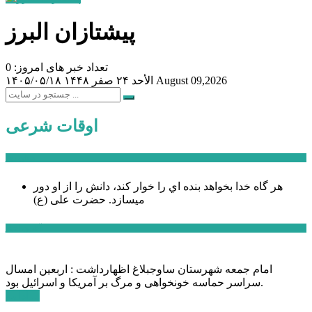
پیشتازان البرز
تعداد خبر های امروز: 0
August 09,2026
الأحد ۲۴ صفر ۱۴۴۸
۱۴۰۵/۰۵/۱۸
اوقات شرعی
سخن روز
هر گاه خدا بخواهد بنده اي را خوار كند، دانش را از او دور
میسازد.
حضرت علی (ع)
آخرین اخبار:
امام جمعه شهرستان ساوجبلاغ اظهارداشت : اربعین امسال
سراسر حماسه خونخواهی و مرگ بر آمریکا و اسرائیل بود.
ادامه ...