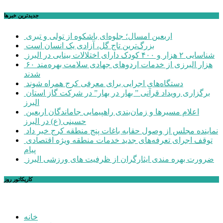
جديدترين خبرها
اربعین امسال؛ جلوه‌ای باشکوه از تولی و تبری
بزرگ‌ترین تاج گل، آزادی یک انسان است
شناسایی ۲ هزار و ۴۰۰ کودک دارای اختلالات بینایی در البرز
۶۰ هزار البرزی از خدمات اردوهای جهادی سلامت بهره‌مند
شدند
دستگاه‌های اجرایی برای معرفی کرج همراه شوند
برگزاری رویداد قرآنی ” بهار در بهار” در شرکت گاز استان
البرز
اعلام مسیرها و زمان‌بندی راهپیمایی جاماندگان اربعین
حسینی (ع) در البرز
نماینده مجلس از وصول حقابه باغات پنج منطقه کرج خبر داد
توقف اجرای تعرفه‌های جدید خدمات منطقه ویژه اقتصادی
پیام
ضرورت بهره مندی ایثارگران از ظرفیت های ورزشی البرز
کاریکاتور روز
خانه