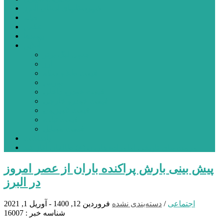
شهرستانهای استان البرز
فیلم
عکس
پیوندها
آنلاین
جدول لیگ برتر
ارز
قیمت طلا و سکه
بورس
قیمت خودرو داخلی
قیمت خودرو خارجی
قیمت تلویزیون
قیمت تبلت
قیمت موبایل
یادداشت
مرمت بنای تاریخی امامزاده هارون (ع) طالقان آغاز شد
پیش بینی بارش پراکنده باران از عصر امروز
در البرز
اجتماعی
/
دسته‌بندی نشده
فروردین 12, 1400 - آوریل 1, 2021
شناسه خبر : 16007