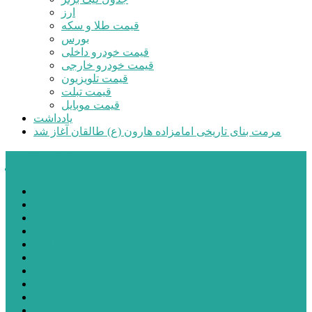
ارز
قیمت طلا و سکه
بورس
قیمت خودرو داخلی
قیمت خودرو خارجی
قیمت تلویزیون
قیمت تبلت
قیمت موبایل
یادداشت
مرمت بنای تاریخی امامزاده هارون (ع) طالقان آغاز شد
پیشتازان البرز
خانه
اجتماعی
سیاسی
فرهنگ و هنر
علم و فناوری
پزشکی و سلامت
اقتصادی
ورزشی
آموزش و پرورش
مدیریت شهری