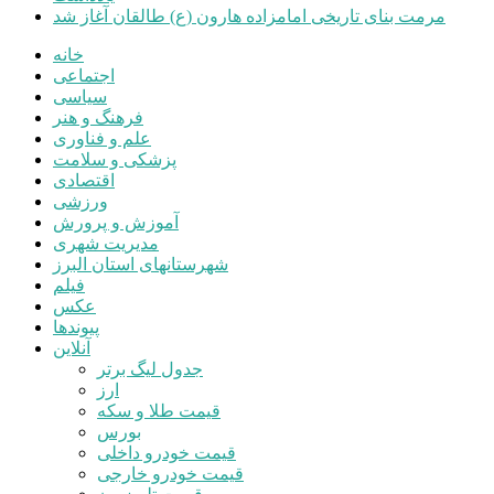
مرمت بنای تاریخی امامزاده هارون (ع) طالقان آغاز شد
خانه
اجتماعی
سیاسی
فرهنگ و هنر
علم و فناوری
پزشکی و سلامت
اقتصادی
ورزشی
آموزش و پرورش
مدیریت شهری
شهرستانهای استان البرز
فیلم
عکس
پیوندها
آنلاین
جدول لیگ برتر
ارز
قیمت طلا و سکه
بورس
قیمت خودرو داخلی
قیمت خودرو خارجی