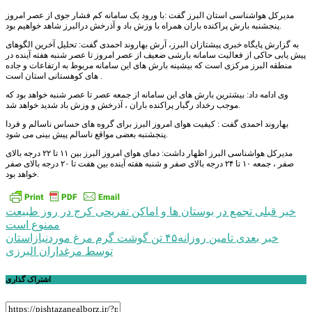
مدیرکل هواشناسی استان البرز گفت :با ورود یک سامانه کم فشار جوی از عصر امروز
پنجشنبه بارش پراکنده باران همراه با وزش باد و آذرخش درالبرز شاهد خواهیم بود.
به گزارش پایگاه خبری پیشتازان البرز، آرش بهاروند احمدی گفت: تحلیل آخرین الگوهای
پیش یابی حاکی از فعالیت سامانه بارشی ضعیف از عصر امروز تا عصر شنبه هفته آینده در
منطقه البرز مرکزی است که بیشینه بارش های این سامانه مربوط به ارتفاعات و جاده
های کوهستانی استان است .
وی ادامه داد: بیشترین بارش های این سامانه از جمعه عصر تا عصر شنبه خواهد بود که
موجب رخداد رگبار پراکنده باران ، آذرخش و وزش باد شدید خواهد شد.
بهاروند احمدی گفت : کیفیت هوای امروز البرز برای گروه های حساس ناسالم و فردا
پنجشنبه بعضی مواقع ناسالم پیش بینی می شود.
مدیرکل هواشناسی البرز اظهار داشت: دمای هوای امروز البرز بین ۱۱ تا ۲۲ درجه بالای
صفر ، جمعه ۱۰ تا ۲۴ درجه بالای صفر و شنبه هفته آینده بین هفت تا ۲۰ درجه بالای صفر
خواهد بود.
راهبری
خبر قبلی
تجمع در بوستان ها و اماکن تفریحی کرج در روز طبیعت
ممنوع است
نوشته
خبر بعدی
تامین روزانه۴۵ تن گوشت گرم مرغ موردنیازاستان
توسط مرغداران البرزی
اشتراک گذاری