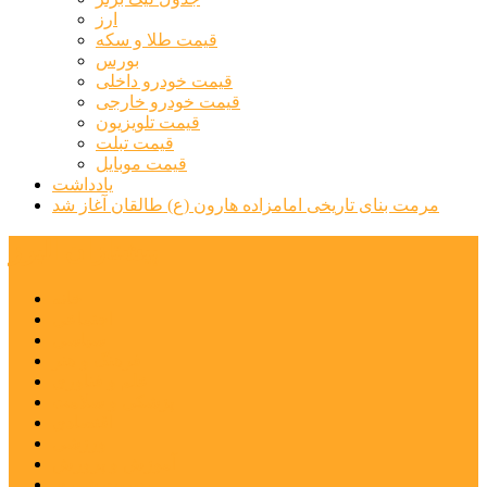
ارز
قیمت طلا و سکه
بورس
قیمت خودرو داخلی
قیمت خودرو خارجی
قیمت تلویزیون
قیمت تبلت
قیمت موبایل
یادداشت
مرمت بنای تاریخی امامزاده هارون (ع) طالقان آغاز شد
پیشتازان البرز
خانه
اجتماعی
سیاسی
فرهنگ و هنر
علم و فناوری
پزشکی و سلامت
اقتصادی
ورزشی
آموزش و پرورش
مدیریت شهری