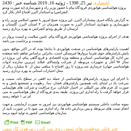
اقتصادی
تیر 25, 1398 - ژوئیه 16, 2019
شناسه خبر : 2430
پروژه هواشناسی هوانوردی فرودگاه پیام با حضور وزیر راه و شهرسازی (به صورت ویدئو
کنفرانس) و استاندار البرز افتتاح آغاز بکار کرد.
به گزارش پایگاه خبری پیشتازان البرز، این پروژه صبح امروز با حضور اسلامی وزیر راه و
شهرسازی و شهبازی استاندار البرز به صورت همزمان در ۳ استان البرز، گلستان و
لرستان از طریق ویدئو کنفرانس به بهره برداری رسید.
هدف از اجرای پروژه هواشناسی هوانوردی فرودگاه پیام، تامین سلامت و امنیت پرواز در
نشست و برخاست می باشد.
اهمیت پارامترهای هواشناسی در صنعت هوانوردی تا بدانجا بوده که در اکثر مواقع، بدون
پایش پارامترهای جوی تقریبا پروازها غیرممکن است، بنابراین براساس تفاهم نامه منعقده
بین اداره کل هواشناسی استان و منطقه ویژه اقتصادی و فرودگاهی پیام، این پروژه در
سال ۹۷ آغاز و تجهیزات مربوطه از شرکت وایسالای فنلاند (برترین سازنده ادوات
هواشناسی جهان) خریداری شد.پروژه تا روز افتتاح با مبلغی بیش از ۵۰ میلیارد ریال از
محل اعتبارات استانی به بهره برداری رسید.
با اجرای این پروژه، پارامترهای هواشناسی از جمله دید افقی در سطح باند، سمت و
سرعت باد در ابتدای باند، همچنین پارامترهای فشار، دما، رطوبت و تشعشع پایش و به
صورت کد فرم های بین المللی در اختیار خلبانان، برج مراقبت و شرکت های هواپیمایی
قرار خواهد گرفت.با راه اندازی این پروژه، طبقه بندی فرودگاه از نظر هواشناسی به سی
ای تی ۱ خواهد رسید.
نمونه ساخت داخلی سیستم هواشناسی هوانوردی نیز امروز به صورت آزمایشی و جهت
انجام تست های مربوطه و پس پردازش داده ها، راه اندازی می شود تا در صورت تایید از
سازمان هواشناسی کشور به تولید انبوه برسد.
راهبری
خبر قبلی
موفقیت های تنیس روی میز البرز، مرهون کار تیمی