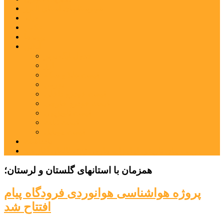
شهرستانهای استان البرز
فیلم
عکس
پیوندها
آنلاین
جدول لیگ برتر
ارز
قیمت طلا و سکه
بورس
قیمت خودرو داخلی
قیمت خودرو خارجی
قیمت تلویزیون
قیمت تبلت
قیمت موبایل
یادداشت
مرمت بنای تاریخی امامزاده هارون (ع) طالقان آغاز شد
همزمان با استانهای گلستان و لرستان؛
پروژه هواشناسی هوانوردی فرودگاه پیام
افتتاح شد