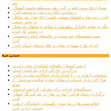
شد
بهسازی ۸۵ موتورخانه در البرز طی سه‌ماهه نخست امسال
درخواست نگاه ویژه ملی به توسعه البرز
البرز رتبه چهارم اشتغال صنعتی کشور؛ ۱۸۶ هزار نفر شاغل
در بخش صنعت
پیگیری حقابه باغداران ماهدشت و مقابله با چاه‌های غیرمجاز
در دستور کار است
نصب صفحه‌های خورشیدی در خانه‌های ایتام و محسنین
البرز
اجرای طرح بهسازی معابر در ۵۵ روستای استان البرز
جديدترين خبرها
اربعین امسال؛ جلوه‌ای باشکوه از تولی و تبری
بزرگ‌ترین تاج گل، آزادی یک انسان است
شناسایی ۲ هزار و ۴۰۰ کودک دارای اختلالات بینایی در البرز
۶۰ هزار البرزی از خدمات اردوهای جهادی سلامت بهره‌مند
شدند
دستگاه‌های اجرایی برای معرفی کرج همراه شوند
برگزاری رویداد قرآنی ” بهار در بهار” در شرکت گاز استان
البرز
اعلام مسیرها و زمان‌بندی راهپیمایی جاماندگان اربعین
حسینی (ع) در البرز