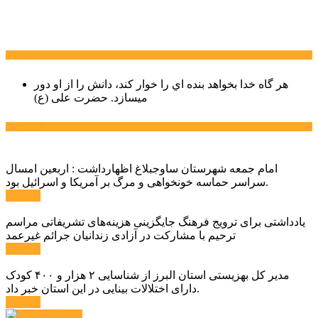
سخن روز
هر گاه خدا بخواهد بنده اي را خوار كند، دانش را از او دور
میسازد.
حضرت علی (ع)
آخرین اخبار:
امام جمعه شهرستان ساوجبلاغ اظهارداشت : اربعین امسال
سراسر حماسه خونخواهی و مرگ بر آمریکا و اسرائیل بود.
ادامه ...
یادداشتی برای ترویج فرهنگ جایگزینی هزینه‌های تشریفاتی مراسم
ترحیم با مشارکت در آزادی زندانیان جرائم غیرعمد
ادامه ...
مدیر کل بهزیستی استان البرز از شناسایی ۲ هزار و ۴۰۰ کودک
دارای اختلالات بینایی در این استان خبر داد.
ادامه ...