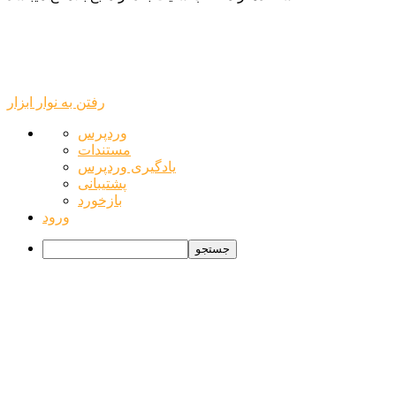
رفتن به نوار ابزار
درباره
وردپرس
وردپرس
مستندات
یادگیری وردپرس
پشتیبانی
بازخورد
ورود
جستجو