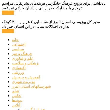
یادداشتی برای ترویج فرهنگ جایگزینی هزینه‌های تشریفاتی مراسم
ترحیم با مشارکت در آزادی زندانیان جرائم غیرعمد
ادامه ...
مدیر کل بهزیستی استان البرز از شناسایی ۲ هزار و ۴۰۰ کودک
دارای اختلالات بینایی در این استان خبر داد.
ادامه ...
خانه
اجتماعی
سیاسی
فرهنگ و هنر
علم و فناوری
پزشکی و سلامت
اقتصادی
ورزشی
آموزش و پرورش
مدیریت شهری
شهرستانهای استان البرز
فیلم
عکس
پیوندها
آنلاین
جدول لیگ برتر