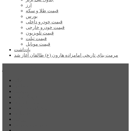
ارز
قیمت طلا و سکه
بورس
قیمت خودرو داخلی
قیمت خودرو خارجی
قیمت تلویزیون
قیمت تبلت
قیمت موبایل
یادداشت
مرمت بنای تاریخی امامزاده هارون (ع) طالقان آغاز شد
پیشتازان البرز
خانه
اجتماعی
سیاسی
فرهنگ و هنر
علم و فناوری
پزشکی و سلامت
اقتصادی
ورزشی
آموزش و پرورش
مدیریت شهری