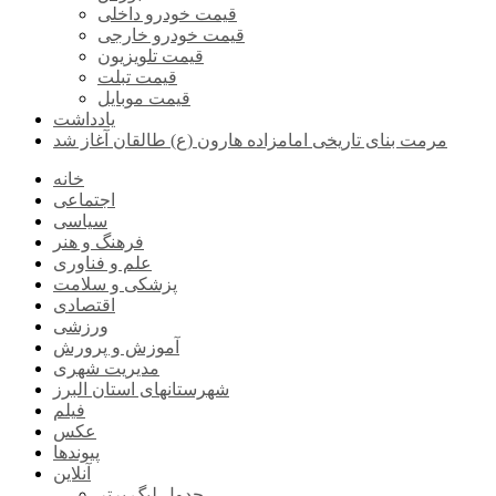
قیمت خودرو داخلی
قیمت خودرو خارجی
قیمت تلویزیون
قیمت تبلت
قیمت موبایل
یادداشت
مرمت بنای تاریخی امامزاده هارون (ع) طالقان آغاز شد
خانه
اجتماعی
سیاسی
فرهنگ و هنر
علم و فناوری
پزشکی و سلامت
اقتصادی
ورزشی
آموزش و پرورش
مدیریت شهری
شهرستانهای استان البرز
فیلم
عکس
پیوندها
آنلاین
جدول لیگ برتر