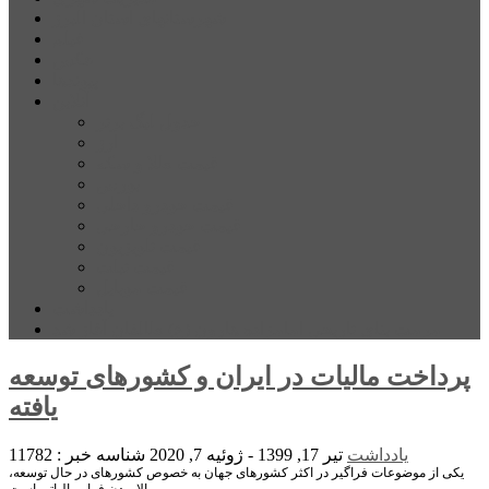
شهرستانهای استان البرز
فیلم
عکس
پیوندها
آنلاین
جدول لیگ برتر
ارز
قیمت طلا و سکه
بورس
قیمت خودرو داخلی
قیمت خودرو خارجی
قیمت تلویزیون
قیمت تبلت
قیمت موبایل
یادداشت
مرمت بنای تاریخی امامزاده هارون (ع) طالقان آغاز شد
پرداخت مالیات در ایران و کشورهای توسعه
یافته
یادداشت
تیر 17, 1399 - ژوئیه 7, 2020
شناسه خبر : 11782
یکی از موضوعات فراگیر در اکثر کشورهای جهان به خصوص کشورهای در حال توسعه،