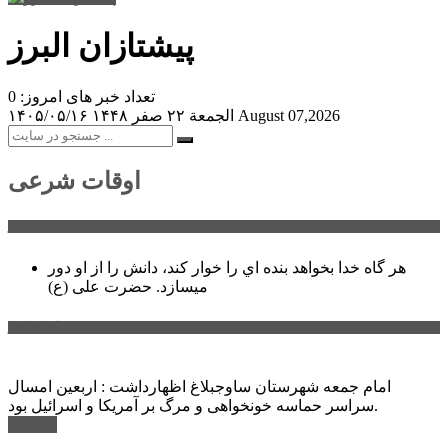
پیشتازان البرز
تعداد خبر های امروز: 0
August 07,2026
الجمعة ۲۲ صفر ۱۴۴۸
۱۴۰۵/۰۵/۱۶
اوقات شرعی
سخن روز
هر گاه خدا بخواهد بنده اي را خوار كند، دانش را از او دور
میسازد.
حضرت علی (ع)
آخرین اخبار:
امام جمعه شهرستان ساوجبلاغ اظهارداشت : اربعین امسال
سراسر حماسه خونخواهی و مرگ بر آمریکا و اسرائیل بود.
ادامه ...