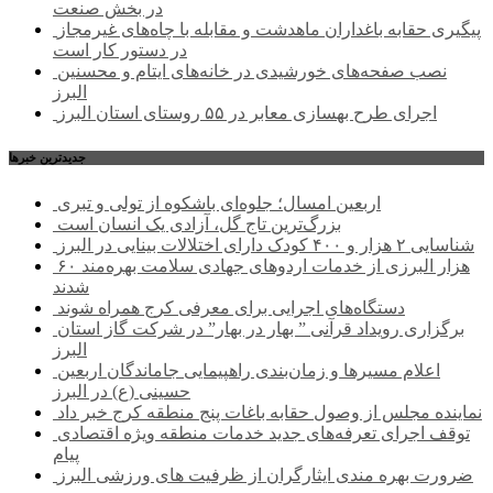
در بخش صنعت
پیگیری حقابه باغداران ماهدشت و مقابله با چاه‌های غیرمجاز
در دستور کار است
نصب صفحه‌های خورشیدی در خانه‌های ایتام و محسنین
البرز
اجرای طرح بهسازی معابر در ۵۵ روستای استان البرز
جديدترين خبرها
اربعین امسال؛ جلوه‌ای باشکوه از تولی و تبری
بزرگ‌ترین تاج گل، آزادی یک انسان است
شناسایی ۲ هزار و ۴۰۰ کودک دارای اختلالات بینایی در البرز
۶۰ هزار البرزی از خدمات اردوهای جهادی سلامت بهره‌مند
شدند
دستگاه‌های اجرایی برای معرفی کرج همراه شوند
برگزاری رویداد قرآنی ” بهار در بهار” در شرکت گاز استان
البرز
اعلام مسیرها و زمان‌بندی راهپیمایی جاماندگان اربعین
حسینی (ع) در البرز
نماینده مجلس از وصول حقابه باغات پنج منطقه کرج خبر داد
توقف اجرای تعرفه‌های جدید خدمات منطقه ویژه اقتصادی
پیام
ضرورت بهره مندی ایثارگران از ظرفیت های ورزشی البرز