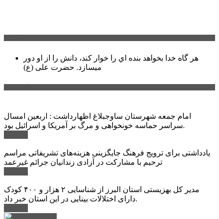
سخن روز
هر گاه خدا بخواهد بنده اي را خوار كند، دانش را از او دور
میسازد.
حضرت علی (ع)
آخرین اخبار:
امام جمعه شهرستان ساوجبلاغ اظهارداشت : اربعین امسال
سراسر حماسه خونخواهی و مرگ بر آمریکا و اسرائیل بود.
ادامه ...
یادداشتی برای ترویج فرهنگ جایگزینی هزینه‌های تشریفاتی مراسم
ترحیم با مشارکت در آزادی زندانیان جرائم غیرعمد
ادامه ...
مدیر کل بهزیستی استان البرز از شناسایی ۲ هزار و ۴۰۰ کودک
دارای اختلالات بینایی در این استان خبر داد.
ادامه ...