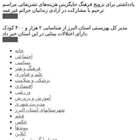
یادداشتی برای ترویج فرهنگ جایگزینی هزینه‌های تشریفاتی مراسم
ترحیم با مشارکت در آزادی زندانیان جرائم غیرعمد
ادامه ...
مدیر کل بهزیستی استان البرز از شناسایی ۲ هزار و ۴۰۰ کودک
دارای اختلالات بینایی در این استان خبر داد.
ادامه ...
خانه
اجتماعی
سیاسی
فرهنگ و هنر
علم و فناوری
پزشکی و سلامت
اقتصادی
ورزشی
آموزش و پرورش
مدیریت شهری
شهرستانهای استان البرز
فیلم
عکس
پیوندها
آنلاین
جدول لیگ برتر