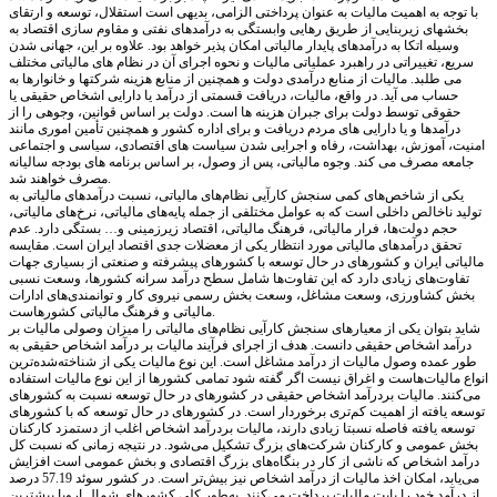
با توجه به اهمیت مالیات به عنوان پرداختی الزامی، بدیهی است استقلال، توسعه و ارتقای
بخشهای زیربنایی از طریق رهایی وابستگی به درآمدهای نفتی و مقاوم سازی اقتصاد به
وسیله اتکا به درآمدهای پایدار مالیاتی امکان پذیر خواهد بود. علاوه بر این، جهانی شدن
سریع، تغییراتی در راهبرد عملیاتی مالیات و نحوه اجرای آن در نظام های مالیاتی مختلف
می طلبد. مالیات از منابع درآمدی دولت و همچنین از منابع هزینه شرکتها و خانوارها به
حساب می آید. در واقع، مالیات، دریافت قسمتی از درآمد یا دارایی اشخاص حقیقی یا
حقوقی توسط دولت برای جبران هزینه ها است. دولت بر اساس قوانین، وجوهی را از
درآمدها و یا دارایی های مردم دریافت و برای اداره کشور و همچنین تأمین اموری مانند
امنیت، آموزش، بهداشت، رفاه و اجرایی شدن سیاست های اقتصادی، سیاسی و اجتماعی
جامعه مصرف می کند. وجوه مالیاتی، پس از وصول، بر اساس برنامه های بودجه سالیانه
مصرف خواهند شد.
یکی از شاخص‌های کمی سنجش کارآیی نظام‌های مالیاتی، نسبت درآمدهای مالیاتی به
تولید ناخالص داخلی است که به عوامل مختلفی از جمله پایه‌های مالیاتی، نرخ‌های مالیاتی،
حجم دولت‌ها، فرار مالیاتی، فرهنگ مالیاتی، اقتصاد زیرزمینی و… بستگی دارد. عدم
تحقق درآمدهای مالیاتی مورد انتظار یکی از معضلات جدی اقتصاد ایران است. مقایسه
مالیاتی ایران و کشورهای در حال توسعه با کشورهای پیشرفته و صنعتی از بسیاری جهات
تفاوت‌های زیادی دارد که این تفاوت‌ها شامل سطح درآمد سرانه کشورها، وسعت نسبی
بخش کشاورزی، وسعت مشاغل، وسعت بخش رسمی نیروی کار و توانمندی‌های ادارات
مالیاتی و فرهنگ مالیاتی کشورهاست.
شاید بتوان یکی از معیارهای سنجش کارآیی نظام‌های مالیاتی را میزان وصولی مالیات بر
درآمد اشخاص حقیقی دانست. هدف از اجرای فرآیند مالیات بر درآمد اشخاص حقیقی به
طور عمده وصول مالیات ‌از درآمد مشاغل است. این نوع مالیات یکی از شناخته‌شده‌ترین
انواع مالیات‌هاست و اغراق نیست اگر گفته شود تمامی کشورها از این نوع مالیات استفاده
می‌کنند. مالیات بردرآمد اشخاص حقیقی در کشورهای در حال توسعه نسبت به کشورهای
توسعه یافته از اهمیت کم‌تری برخوردار است. در کشورهای در حال توسعه که با کشورهای
توسعه یافته فاصله نسبتا زیادی دارند، مالیات بردرآمد اشخاص اغلب از دستمزد کارکنان
بخش عمومی و کارکنان شرکت‌های بزرگ تشکیل می‌شود. در نتیجه زمانی که نسبت کل
درآمد اشخاص که ناشی از کار در بنگاه‌های بزرگ اقتصادی و بخش عمومی است افزایش
می‌یابد، امکان اخذ مالیات از درآمد اشخاص نیز بیش‌تر است. در کشور سوئد 57.19 درصد
از درآمد خود را بابت مالیات پرداخت می‌کنند. به‌طور کلی کشورهای شمال اروپا بیشترین