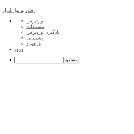
رفتن به نوار ابزار
درباره
وردپرس
وردپرس
مستندات
یادگیری وردپرس
پشتیبانی
بازخورد
ورود
جستجو