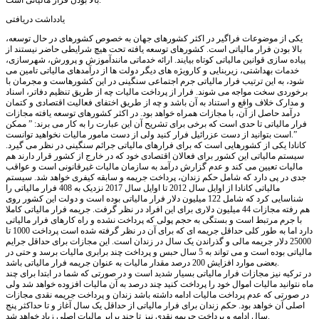
بالا بودن فرار مالیاتی است.
یادداشت دریافتی
یکی از موضوعات فراگیر در اکثر کشورهای جهان به خصوص کشورهای در حال توسعه،
بالا بودن فرار مالیاتی است. کشورهای توسعه یافته تحت هیچ شرایطی حاضر نیستند از
پیاده سازی قوانین مالیاتی کوتاه بیایند. ارائه خدماتی مانندآموزش و پرورش، شهرسازی،
خدمات بهداشتی، زیربنایی و کارویژه های دیگر دولت ها از درآمدهای مالیاتی تامین می
شود، به این ترتیب فرار مالیاتی جرم اجتماعی سنگینی در این کشورهاست و مجرمان با
برخوردی سخت مواجه می شوند. فرار از پرداخت مالیات چه از طریق تنظیم دفاتر، اسناد
و مدارک خلاف واقع و استناد به آن باشد و چه از طریق اختفای فعالیت اقتصادی و کتمان
درآمد حاصل از آن، با مجازات همراه خواهد بود. در اکثر کشورهای توسعه یافته مجازات
فرار مالیاتی تا حدی است که برخی برای تشریح آن این عبارت را به کار می برند: ” ممکن
است بتوانید از دست عزرائیل فرار کنید ولی از دست مامور مالیات نخواهید توانست.”
کانادا یکی از کشورهایی است که برای فرارهای مالیاتی جرائم سنگینی در نظر می گیرد.
سیستم مالیاتی این کشور برای فعالان اقتصادی خود که در خارج از کشور قرار دارند هم
مالیات تعیین می کند و عدم گزارش درآمد به سازمان مالیات غیرقانونی است و عواقب
جدی در پی دارد که شامل حکم زندان، پرداخت جریمه و سابقه کیفری خواهد شد. سیستم
مالیاتی کانادا از اوایل سال 2012 تا اوایل سال 2017 نزدیک به 408 فرار مالیاتی را
شناسایی کرد که شامل 122 میلیون دلار فرار مالیاتی بوده است و دولت این کشور روی
هم رفته مجازات 44 میلیون دلاری برای این افراد در نظر گرفت. جریمه فرار مالیاتی کاملا
با جرم مرتبط است و بستگی به حجم پولی که پرداخت نشده و راه کارهای فرار مالیاتی
دارد اما به طور کلی حداقل جریمه ای که برای آن در نظر گرفته شده است پرداخت 1000 تا
25000 دلار جریمه مالی و گذراندن یک سال در زندان است. این مجازات برای حداقل جرایم
مالیاتی بوده است و می تواند به 5 سال حبس و پرداخت چند برابری مالیات برسد و حتی در
بعضی موارد افزایش 200 درصد مقدار مالیات به عنوان جریمه فرار مالیاتی باشد.
در ترکیه نیز مجازات فرار مالیاتی بسیار شدید است و در صورتی که شما در ابتدا برای چند
ماه نتوانید مالیات اموال خود را پرداخت کنید چند درصد به آن مالیات افزوده خواهد شد ولی
در صورتی که عدم پرداخت مالیات ادامه داشته باشد زندان و پرداخت جریمه نقدی مجازات
اصلی آن خواهد بود. حکم زندان برای فرار مالیاتی از حداقل یک سال آغاز و تا حداکثر پنج
سال ادامه و پرداخت جریمه نقدی نیز تا چند برابر مالیات اصلی زیاد خواهد شد.