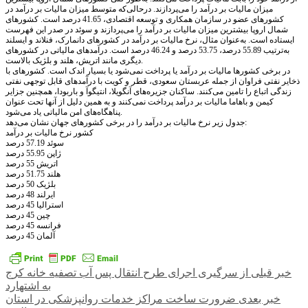
میزان مالیات بر درآمد را می‌پردازند. درحالی‌که متوسط میزان مالیات بر درآمد در
کشورهای عضو در سازمان همکاری و توسعه اقتصادی، 41.65 درصد است. کشورهای
شمال اروپا بیشترین میزان مالیات بر درآمد را می‌پردازند و سوئد در صدر این فهرست
ایستاده است. به‌عنوان مثال، نرخ مالیات بر درآمد در کشورهای دانمارک، فنلاند و ایسلند
به‌ترتیب 55.89 درصد، 53.75 درصد و 46.24 درصد است. درآمدهای مالیاتی در کشورهای
دیگری مانند اتریش، هلند و بلژیک بالاست.
در برخی کشورها مالیات بر درآمد یا پرداخت نمی‌شود یا بسیار اندک است. کشورهای با
ذخایر نفتی فراوان از جمله عربستان سعودی، قطر و کویت با درآمدهای قابل توجهی نفتی
زندگی اتباع را تامین می‌کنند. ساکنان جزیره‌های آنگویلا، انتیگوآ و باربودا، همچنین جزایر
کیمن و باهاما مالیات بر درآمد پرداخت نمی‌کنند و به همین دلیل از آنها تحت عنوان
پناهگاه‌های امن مالیاتی یاد می‌شود.
جدول زیر نرخ مالیات بر درآمد را در برخی کشورهای جهان نشان می‌دهد:
کشور نرخ مالیات بر درآمد
سوئد 57.19 درصد
ژاپن 55.95 درصد
اتریش 55 درصد
هلند 51.75 درصد
بلژیک 50 درصد
ایرلند 48 درصد
استرالیا 45 درصد
چین 45 درصد
فرانسه 45 درصد
آلمان 45 درصد
راهبری
خبر قبلی
از سرگیری اجرای طرح انتقال پس آب تصفیه خانه کرج
به اشتهارد
نوشته
خبر بعدی
ضرورت ساخت مراکز خدمات روانپزشکی در استان