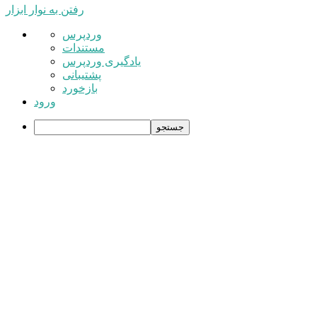
رفتن به نوار ابزار
درباره
وردپرس
وردپرس
مستندات
یادگیری وردپرس
پشتیبانی
بازخورد
ورود
جستجو