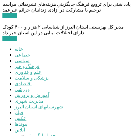
یادداشتی برای ترویج فرهنگ جایگزینی هزینه‌های تشریفاتی مراسم
ترحیم با مشارکت در آزادی زندانیان جرائم غیرعمد
ادامه ...
مدیر کل بهزیستی استان البرز از شناسایی ۲ هزار و ۴۰۰ کودک
دارای اختلالات بینایی در این استان خبر داد.
ادامه ...
خانه
اجتماعی
سیاسی
فرهنگ و هنر
علم و فناوری
پزشکی و سلامت
اقتصادی
ورزشی
آموزش و پرورش
مدیریت شهری
شهرستانهای استان البرز
فیلم
عکس
پیوندها
آنلاین
جدول لیگ برتر