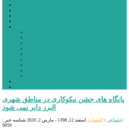
شهرستانهای استان البرز
فیلم
عکس
پیوندها
آنلاین
جدول لیگ برتر
ارز
قیمت طلا و سکه
بورس
قیمت خودرو داخلی
قیمت خودرو خارجی
قیمت تلویزیون
قیمت تبلت
قیمت موبایل
یادداشت
مرمت بنای تاریخی امامزاده هارون (ع) طالقان آغاز شد
پایگاه های جشن نیکوکاری در مناطق شهری
البرز دایر نمی شود
اجتماعی
/
اقتصادی
اسفند 12, 1398 - مارس 2, 2020
شناسه خبر :
9059