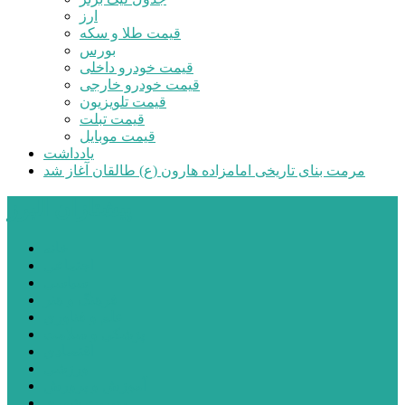
ارز
قیمت طلا و سکه
بورس
قیمت خودرو داخلی
قیمت خودرو خارجی
قیمت تلویزیون
قیمت تبلت
قیمت موبایل
یادداشت
مرمت بنای تاریخی امامزاده هارون (ع) طالقان آغاز شد
پیشتازان البرز
خانه
اجتماعی
سیاسی
فرهنگ و هنر
علم و فناوری
پزشکی و سلامت
اقتصادی
ورزشی
آموزش و پرورش
مدیریت شهری