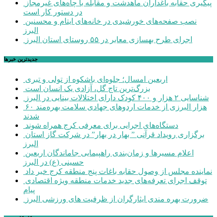
پیگیری حقابه باغداران ماهدشت و مقابله با چاه‌های غیرمجاز
در دستور کار است
نصب صفحه‌های خورشیدی در خانه‌های ایتام و محسنین
البرز
اجرای طرح بهسازی معابر در ۵۵ روستای استان البرز
جديدترين خبرها
اربعین امسال؛ جلوه‌ای باشکوه از تولی و تبری
بزرگ‌ترین تاج گل، آزادی یک انسان است
شناسایی ۲ هزار و ۴۰۰ کودک دارای اختلالات بینایی در البرز
۶۰ هزار البرزی از خدمات اردوهای جهادی سلامت بهره‌مند
شدند
دستگاه‌های اجرایی برای معرفی کرج همراه شوند
برگزاری رویداد قرآنی ” بهار در بهار” در شرکت گاز استان
البرز
اعلام مسیرها و زمان‌بندی راهپیمایی جاماندگان اربعین
حسینی (ع) در البرز
نماینده مجلس از وصول حقابه باغات پنج منطقه کرج خبر داد
توقف اجرای تعرفه‌های جدید خدمات منطقه ویژه اقتصادی
پیام
ضرورت بهره مندی ایثارگران از ظرفیت های ورزشی البرز