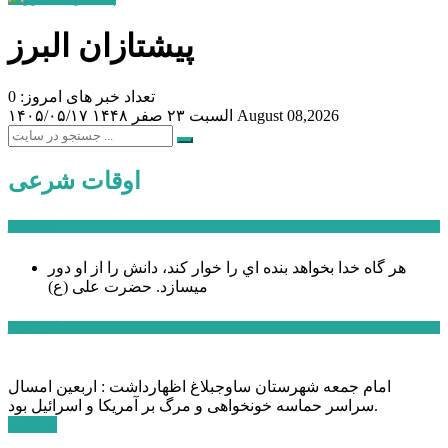
پیشتازان البرز
تعداد خبر های امروز: 0
August 08,2026
السبت ۲۳ صفر ۱۴۴۸
۱۴۰۵/۰۵/۱۷
اوقات شرعی
سخن روز
هر گاه خدا بخواهد بنده اي را خوار كند، دانش را از او دور
میسازد.
حضرت علی (ع)
آخرین اخبار:
امام جمعه شهرستان ساوجبلاغ اظهارداشت : اربعین امسال
سراسر حماسه خونخواهی و مرگ بر آمریکا و اسرائیل بود.
ادامه ...