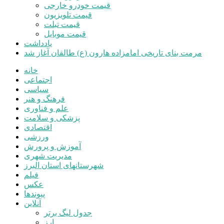
قیمت خودرو خارجی
قیمت تلویزیون
قیمت تبلت
قیمت موبایل
یادداشت
مرمت بنای تاریخی امامزاده هارون (ع) طالقان آغاز شد
خانه
اجتماعی
سیاسی
فرهنگ و هنر
علم و فناوری
پزشکی و سلامت
اقتصادی
ورزشی
آموزش و پرورش
مدیریت شهری
شهرستانهای استان البرز
فیلم
عکس
پیوندها
آنلاین
جدول لیگ برتر
ارز