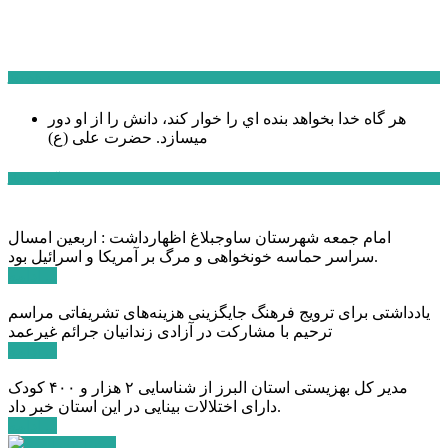
سخن روز
هر گاه خدا بخواهد بنده اي را خوار كند، دانش را از او دور
میسازد.
حضرت علی (ع)
آخرین اخبار:
امام جمعه شهرستان ساوجبلاغ اظهارداشت : اربعین امسال
سراسر حماسه خونخواهی و مرگ بر آمریکا و اسرائیل بود.
ادامه ...
یادداشتی برای ترویج فرهنگ جایگزینی هزینه‌های تشریفاتی مراسم
ترحیم با مشارکت در آزادی زندانیان جرائم غیرعمد
ادامه ...
مدیر کل بهزیستی استان البرز از شناسایی ۲ هزار و ۴۰۰ کودک
دارای اختلالات بینایی در این استان خبر داد.
ادامه ...