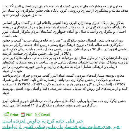
معاون توسعه مشارکت های مردمی کمیته امداد امام خمینی (ره) استان البرز گفت: با
هدف مقابله و پیشگیری از بیماری ویروسی کرونا پایگاه های جشن نیکوکاری این استان در
مناطق شهری دایرنمی شود.
به گزارش پایگاه خبری پیشتازان البرز، رضا لشینی بااعلام این خبر گفت : براین اساس
۱۲۰ پایگاه جشن نیکوکاری در قالب دفاتر کمیته امداد امام (ره) و مرکز نیکوکاری در هفته
احسان و نیکوکاری و آستانه سال نو، آماده جمع‌آوری کمک‌های مردم نیکوکار استان البرز
شده است.
وی ادامه داد: شعار امسال جشن نیکوکاری “عید را به خانه‌هایشان ببریم” است و جشن
نیکوکاری همه ساله باهدف ترویج فرهنگ نوع‌دوستی در بین آحاد جامعه برگزار می‌شود.
لشینی افزود: در سال ۹۷ مردم استان البرز با رقمی معادل یکصد میلیارد ریال کمک نقدی
و کالا در آیین ملی جشن نیکوکاری حماسه آفریدند.
وی خاطرنشان کرد: در طول سال نیز می‌توانند علاوه بر کمک نقدی، حمایت‌های غیر نقدی
درزمینه پوشاک، مواد غذایی، خدمات مسکن شامل خرید، ساخت و ودیعه مسکن، کمک‌های
درمانی و فرهنگی شامل اعزام به سفرهای زیارتی و تامین جهیزیه محرومان را نیز
عهده‌دار شوند.
معاون توسعه مشارکت‌های مردمی کمیته امداد البرز گفت: مردم و خیران برای پرداخت
صدقه و شرکت در جشن نیکوکاری می‌توانند از شماره تلفن ثابت ۳۵۵۷ و تلفن همراه
۰۲۶۳۵۵۷ (انتخاب گزینه ۳) و همچنین واریز به شماره کارت ۶۰۳۷۹۹۷۹۵۰۰۳۰۵۷۸ استفاده
کنند و از مزیت‌های این روش که شامل امنیت، سرعت، دقت و آسان بودن است، بهره‌مند
شوند.
جشن نیکوکاری همه ساله با برپایی پایگاه های سیار و ثابت درمناطق شهری استان البرز
برگزارمی شد و هفته احسان و نیکوکاری از ۱۴ اسفند آغاز می شود.
راهبری
خبر قبلی
جاده کرج به چالوس لغزنده است
خبر بعدی
حمایت تمام قد سازمان دامپزشکی کشور از تولیدات
نوشته