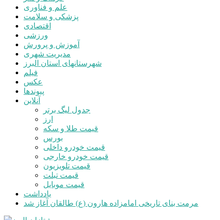
علم و فناوری
پزشکی و سلامت
اقتصادی
ورزشی
آموزش و پرورش
مدیریت شهری
شهرستانهای استان البرز
فیلم
عکس
پیوندها
آنلاین
جدول لیگ برتر
ارز
قیمت طلا و سکه
بورس
قیمت خودرو داخلی
قیمت خودرو خارجی
قیمت تلویزیون
قیمت تبلت
قیمت موبایل
یادداشت
مرمت بنای تاریخی امامزاده هارون (ع) طالقان آغاز شد