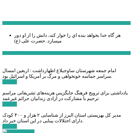
سخن روز
هر گاه خدا بخواهد بنده اي را خوار كند، دانش را از او دور
میسازد.
حضرت علی (ع)
آخرین اخبار:
امام جمعه شهرستان ساوجبلاغ اظهارداشت : اربعین امسال
سراسر حماسه خونخواهی و مرگ بر آمریکا و اسرائیل بود.
ادامه ...
یادداشتی برای ترویج فرهنگ جایگزینی هزینه‌های تشریفاتی مراسم
ترحیم با مشارکت در آزادی زندانیان جرائم غیرعمد
ادامه ...
مدیر کل بهزیستی استان البرز از شناسایی ۲ هزار و ۴۰۰ کودک
دارای اختلالات بینایی در این استان خبر داد.
ادامه ...