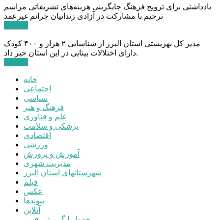
یادداشتی برای ترویج فرهنگ جایگزینی هزینه‌های تشریفاتی مراسم
ترحیم با مشارکت در آزادی زندانیان جرائم غیرعمد
ادامه ...
مدیر کل بهزیستی استان البرز از شناسایی ۲ هزار و ۴۰۰ کودک
دارای اختلالات بینایی در این استان خبر داد.
ادامه ...
خانه
اجتماعی
سیاسی
فرهنگ و هنر
علم و فناوری
پزشکی و سلامت
اقتصادی
ورزشی
آموزش و پرورش
مدیریت شهری
شهرستانهای استان البرز
فیلم
عکس
پیوندها
آنلاین
جدول لیگ برتر