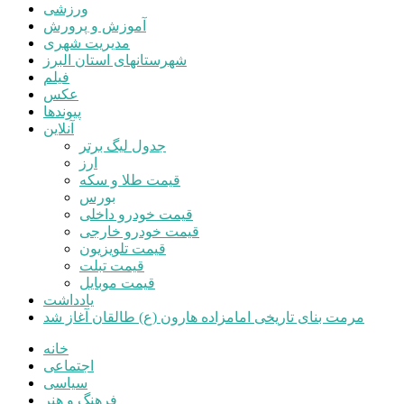
ورزشی
آموزش و پرورش
مدیریت شهری
شهرستانهای استان البرز
فیلم
عکس
پیوندها
آنلاین
جدول لیگ برتر
ارز
قیمت طلا و سکه
بورس
قیمت خودرو داخلی
قیمت خودرو خارجی
قیمت تلویزیون
قیمت تبلت
قیمت موبایل
یادداشت
مرمت بنای تاریخی امامزاده هارون (ع) طالقان آغاز شد
خانه
اجتماعی
سیاسی
فرهنگ و هنر