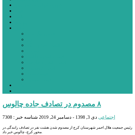
شهرستانهای استان البرز
فیلم
عکس
پیوندها
آنلاین
جدول لیگ برتر
ارز
قیمت طلا و سکه
بورس
قیمت خودرو داخلی
قیمت خودرو خارجی
قیمت تلویزیون
قیمت تبلت
قیمت موبایل
یادداشت
مرمت بنای تاریخی امامزاده هارون (ع) طالقان آغاز شد
٨ مصدوم در تصادف جاده چالوس
اجتماعی
دی 3, 1398 - دسامبر 24, 2019
شناسه خبر : 7308
رئیس جمعیت هلال احمر شهرستان کرج از مصدوم شدن هشت نفر در تصادف رانندگی در
محور کرج- چالوس خبر داد.