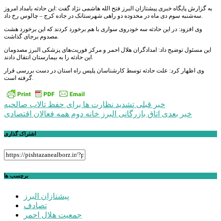
به گزارش پایگاه خبری پیشتازان البرز فتح الله هاشمی نژاد گفت :این حادثه بامداد امروز
سه‌شنبه سوم دی ماه در محدوده دو راهی شهرستانک در جاده کرج – چالوس رخ داد.
وی افزود: در این حادثه سه خودروی سواری با هم برخورد کردند که این برخورد هشت
مصدوم برجای گذاشت.
این مسئول توضیح داد: امدادگران هلال احمر و مرکز فوریت‌های پزشکی البرز مصدومان
این حادثه را به بیمارستان انتقال دادند.
وی اظهار کرد: علت حادثه توسط کارشناسان پلیس راه استان در دست بررسی قرار
گرفته است.
راهبری
خبر قبلی
تشدید نظارت ها برای حفظ تالاب صالحیه
خبر بعدی
اتاق بازرگانی البرز خانه دوم همه فعالان اقتصادی
نوشته
اشتراک گذاری
برچسب ها
پیشتازان البرز
تصادف
جمعیت هلال احمر