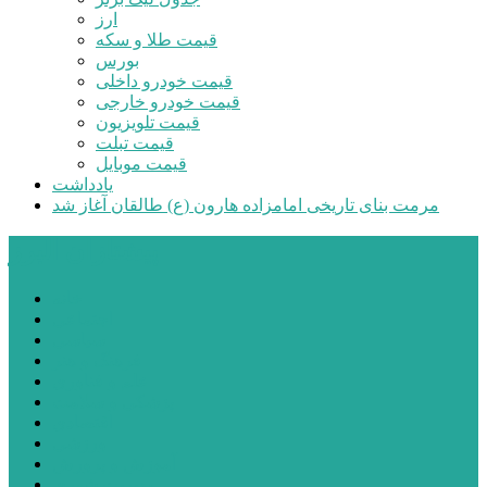
ارز
قیمت طلا و سکه
بورس
قیمت خودرو داخلی
قیمت خودرو خارجی
قیمت تلویزیون
قیمت تبلت
قیمت موبایل
یادداشت
مرمت بنای تاریخی امامزاده هارون (ع) طالقان آغاز شد
پیشتازان البرز
خانه
اجتماعی
سیاسی
فرهنگ و هنر
علم و فناوری
پزشکی و سلامت
اقتصادی
ورزشی
آموزش و پرورش
مدیریت شهری