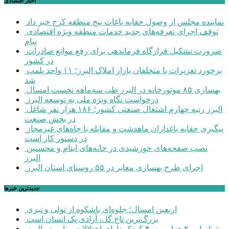
اخبار اقتصادی
نماینده مجلس از وصول حقابه باغات پنج منطقه کرج خبر داد
توقف اجرای تعرفه‌های جدید خدمات منطقه ویژه اقتصادی
پیام
ضرورت تشکیل قرارگاه فرماندهی برای رفع موانع صادرات
در کشور
برخورد تعزیرات با متخلفان بازار املاک البرز؛ ۱۱ واحد پلمب
شد
بهسازی ۸۵ موتورخانه در البرز طی سه‌ماهه نخست امسال
درخواست نگاه ویژه ملی به توسعه البرز
البرز رتبه چهارم اشتغال صنعتی کشور؛ ۱۸۶ هزار نفر شاغل
در بخش صنعت
پیگیری حقابه باغداران ماهدشت و مقابله با چاه‌های غیرمجاز
در دستور کار است
نصب صفحه‌های خورشیدی در خانه‌های ایتام و محسنین
البرز
اجرای طرح بهسازی معابر در ۵۵ روستای استان البرز
جديدترين خبرها
اربعین امسال؛ جلوه‌ای باشکوه از تولی و تبری
بزرگ‌ترین تاج گل، آزادی یک انسان است
شناسایی ۲ هزار و ۴۰۰ کودک دارای اختلالات بینایی در البرز