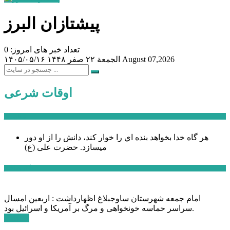
پیشتازان البرز
تعداد خبر های امروز: 0
August 07,2026
الجمعة ۲۲ صفر ۱۴۴۸
۱۴۰۵/۰۵/۱۶
اوقات شرعی
سخن روز
هر گاه خدا بخواهد بنده اي را خوار كند، دانش را از او دور
میسازد.
حضرت علی (ع)
آخرین اخبار:
امام جمعه شهرستان ساوجبلاغ اظهارداشت : اربعین امسال
سراسر حماسه خونخواهی و مرگ بر آمریکا و اسرائیل بود.
ادامه ...