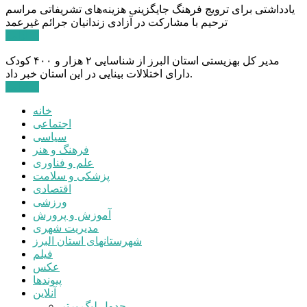
یادداشتی برای ترویج فرهنگ جایگزینی هزینه‌های تشریفاتی مراسم
ترحیم با مشارکت در آزادی زندانیان جرائم غیرعمد
ادامه ...
مدیر کل بهزیستی استان البرز از شناسایی ۲ هزار و ۴۰۰ کودک
دارای اختلالات بینایی در این استان خبر داد.
ادامه ...
خانه
اجتماعی
سیاسی
فرهنگ و هنر
علم و فناوری
پزشکی و سلامت
اقتصادی
ورزشی
آموزش و پرورش
مدیریت شهری
شهرستانهای استان البرز
فیلم
عکس
پیوندها
آنلاین
جدول لیگ برتر