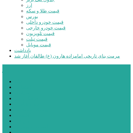
ارز
قیمت طلا و سکه
بورس
قیمت خودرو داخلی
قیمت خودرو خارجی
قیمت تلویزیون
قیمت تبلت
قیمت موبایل
یادداشت
مرمت بنای تاریخی امامزاده هارون (ع) طالقان آغاز شد
پیشتازان البرز
خانه
اجتماعی
سیاسی
فرهنگ و هنر
علم و فناوری
پزشکی و سلامت
اقتصادی
ورزشی
آموزش و پرورش
مدیریت شهری