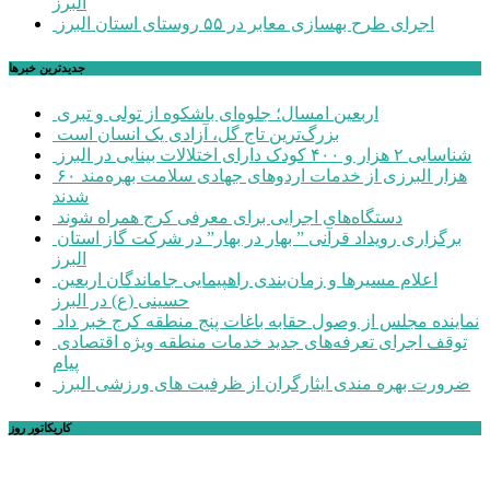
البرز
اجرای طرح بهسازی معابر در ۵۵ روستای استان البرز
جديدترين خبرها
اربعین امسال؛ جلوه‌ای باشکوه از تولی و تبری
بزرگ‌ترین تاج گل، آزادی یک انسان است
شناسایی ۲ هزار و ۴۰۰ کودک دارای اختلالات بینایی در البرز
۶۰ هزار البرزی از خدمات اردوهای جهادی سلامت بهره‌مند
شدند
دستگاه‌های اجرایی برای معرفی کرج همراه شوند
برگزاری رویداد قرآنی ” بهار در بهار” در شرکت گاز استان
البرز
اعلام مسیرها و زمان‌بندی راهپیمایی جاماندگان اربعین
حسینی (ع) در البرز
نماینده مجلس از وصول حقابه باغات پنج منطقه کرج خبر داد
توقف اجرای تعرفه‌های جدید خدمات منطقه ویژه اقتصادی
پیام
ضرورت بهره مندی ایثارگران از ظرفیت های ورزشی البرز
کاریکاتور روز