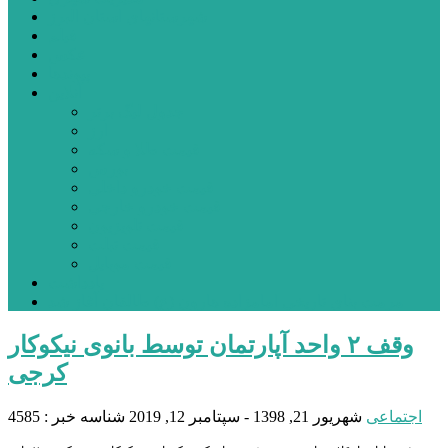
شهرستانهای استان البرز
فیلم
عکس
پیوندها
آنلاین
جدول لیگ برتر
ارز
قیمت طلا و سکه
بورس
قیمت خودرو داخلی
قیمت خودرو خارجی
قیمت تلویزیون
قیمت تبلت
قیمت موبایل
یادداشت
مرمت بنای تاریخی امامزاده هارون (ع) طالقان آغاز شد
وقف ۲ واحد آپارتمان توسط بانوی نیکوکار
کرجی
اجتماعی
شهریور 21, 1398 - سپتامبر 12, 2019
شناسه خبر : 4585