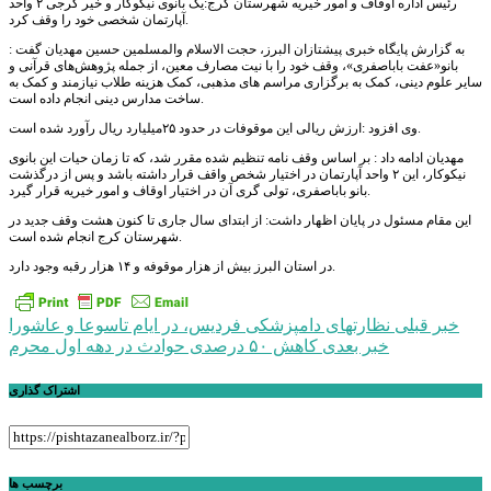
رئیس اداره اوقاف و امور خیریه شهرستان کرج:یک بانوی نیکوکار و خیر کرجی ۲ واحد
آپارتمان شخصی خود را وقف کرد.
به گزارش پایگاه خبری پیشتازان البرز، حجت الاسلام والمسلمین حسین مهدیان گفت :
بانو«عفت باباصفری»، وقف خود را با نیت مصارف معین، از جمله پژوهش‌های قرآنی و
سایر علوم دینی، کمک به برگزاری مراسم های مذهبی، کمک هزینه طلاب نیازمند و کمک به
ساخت مدارس دینی انجام داده است.
وی افزود :ارزش ریالی این موقوفات در حدود ٢۵میلیارد ریال رآورد شده است.
مهدیان ادامه داد :‌ بر اساس وقف نامه تنظیم شده مقرر شد، که تا زمان حیات این بانوی
نیکوکار، این ۲ واحد آپارتمان در اختیار شخص واقف قرار داشته باشد و پس از درگذشت
بانو باباصفری، تولی گری آن در اختیار اوقاف و امور خیریه قرار گیرد.
اين مقام مسئول در پایان اظهار داشت: از ابتدای سال جاری تا کنون هشت وقف جدید در
شهرستان کرج انجام شده است.
در استان البرز بیش از هزار موقوفه و ۱۴ هزار رقبه وجود دارد.
راهبری
خبر قبلی
نظارتهای دامپزشکی فردیس، در ایام تاسوعا و عاشورا
خبر بعدی
کاهش ۵۰ درصدی حوادث در دهه اول محرم
نوشته
اشتراک گذاری
برچسب ها