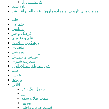
قیمت موبایل
یادداشت
مرمت بنای تاریخی امامزاده هارون (ع) طالقان آغاز شد
خانه
اجتماعی
سیاسی
فرهنگ و هنر
علم و فناوری
پزشکی و سلامت
اقتصادی
ورزشی
آموزش و پرورش
مدیریت شهری
شهرستانهای استان البرز
فیلم
عکس
پیوندها
آنلاین
جدول لیگ برتر
ارز
قیمت طلا و سکه
بورس
قیمت خودرو داخلی