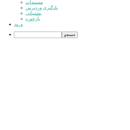
وردپرس
مستندات
یادگیری وردپرس
پشتیبانی
بازخورد
ورود
جستجو