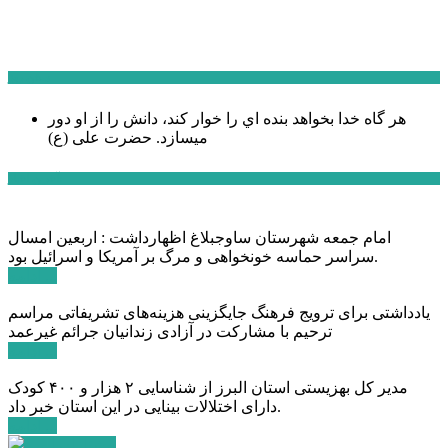
سخن روز
هر گاه خدا بخواهد بنده اي را خوار كند، دانش را از او دور
میسازد.
حضرت علی (ع)
آخرین اخبار:
امام جمعه شهرستان ساوجبلاغ اظهارداشت : اربعین امسال
سراسر حماسه خونخواهی و مرگ بر آمریکا و اسرائیل بود.
ادامه ...
یادداشتی برای ترویج فرهنگ جایگزینی هزینه‌های تشریفاتی مراسم
ترحیم با مشارکت در آزادی زندانیان جرائم غیرعمد
ادامه ...
مدیر کل بهزیستی استان البرز از شناسایی ۲ هزار و ۴۰۰ کودک
دارای اختلالات بینایی در این استان خبر داد.
ادامه ...