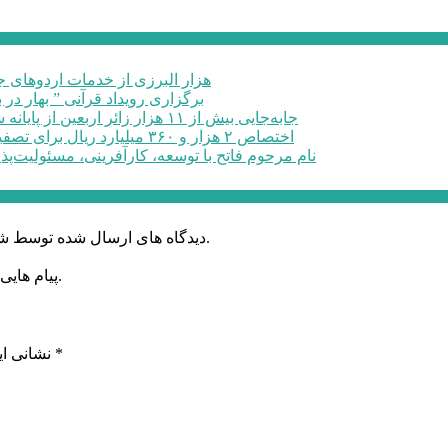
۶۰ هزار البرزی از خدمات اردوهای
برگزاری رویداد قرآنی ” بهار در 
جابه‌جایی بیش از ۱۱ هزار زائر اربعین از پایانه شهید کلانتری کرج به مرزهای ...
اختصاص ۲ هزار و ۳۶۰ میلیارد ریال برای تصفیه خانه فاضلاب صنعتی در البرز
نام مرحوم فاتح با توسعه، کارآفرینی، مسئولیت‌پذ
دیدگاه های ارسال شده توسط شما، پس از تایید توسط خبرگزاری الف در وب منتشر خواهد شد.
پیام هایی که به غیر از زبان فارسی یا غیر مرتبط باشد منتشر نخواهد شد.
*
بخش‌های موردنیاز علامت‌گذاری شده‌اند
نشانی ای