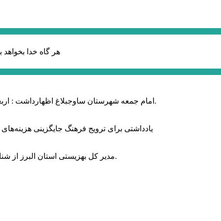
هر گاه خدا بخواهد ب
امام جمعه شهرستان ساوجبلاغ اظهارداشت : اربعین امسال سراسر حماسه خونخواهی و مرگ بر آمریکا و اسرائیل بود.
یادداشتی برای ترویج فرهنگ جایگزینی هزینه‌های
مدیر کل بهزیستی استان البرز از شناسایی ۲ هزار و ۴۰۰ کودک دارای اختلالات بینایی در این استان خبر داد.