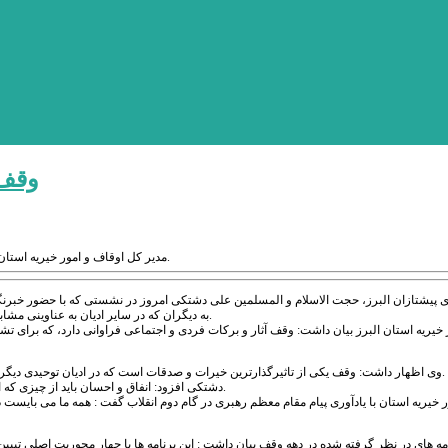
وقف 
مدیر کل اوقاف و امور خیریه استان البرز گفت:وقف خیراتی ماندگار و احسان دائم است که آثار فردی و اجتماعی بی بدیلی دارد.
ی پیشتازان البرز، حجت الاسلام و المسلمین علی دشتکی امروز در نشستی که با حضور خبرنگا
به دیگران که در سایر ادیان به عناوینی مشابه وجود دارد، نبی مکرم اسلام(ص) با تاکید فراوان مسلمین را به این خیرات دعوت می نمودند.
خیریه استان البرز بیان داشت: وقف آثار و برکات فردی و اجتماعی فراوانی دارد، که برای تش
وی اظهار داشت: وقف یکی از تاثیرگذارترین خیرات و صدقات است که در ادیان توحیدی دیگر هم دیده می شود همانطور که در دین اسلام نیز پیامبر خاتم (ص) اصرار بر این خیرات داشتند.
دشتکی افزود: انفاق و احسان باید از چیزی که انسان بیشترین دلبستگی را به آن دارد انجام شود که بالاترین نوع احسان و انفاق، وقف است.
 خیریه استان با یادآوری پیام مقام معظم رهبری در گام دوم انقلاب گفت : همه ما می بایست
امه های در نظر گرفته شده در دهه وقف بیان داشت : این برنامه ها با چهار محوریت اصلی تبی