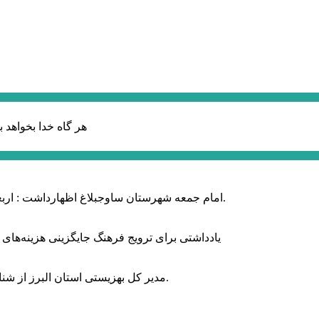
هر گاه خدا بخواهد ب
امام جمعه شهرستان ساوجبلاغ اظهارداشت : اربعین امسال سراسر حماسه خونخواهی و مرگ بر آمریکا و اسرائیل بود.
یادداشتی برای ترویج فرهنگ جایگزینی هزینه‌های
مدیر کل بهزیستی استان البرز از شناسایی ۲ هزار و ۴۰۰ کودک دارای اختلالات بینایی در این استان خبر داد.