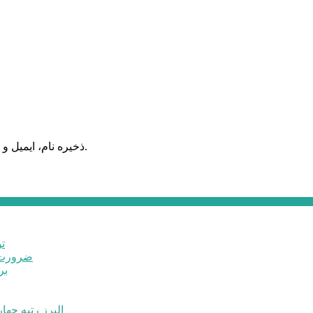
ذخیره نام، ایمیل و وبسایت من در مرورگر برای زمانی که دوباره دیدگاهی می‌نویسم.
ت
ضرورت ت
برخ
البرز رتبه چهارم اشتغال 