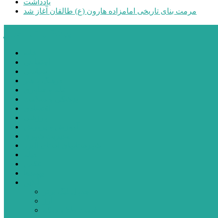
یادداشت
مرمت بنای تاریخی امامزاده هارون (ع) طالقان آغاز شد
پیشتازان البرز
خانه
اجتماعی
سیاسی
فرهنگ و هنر
علم و فناوری
پزشکی و سلامت
اقتصادی
ورزشی
آموزش و پرورش
مدیریت شهری
شهرستانهای استان البرز
فیلم
عکس
پیوندها
آنلاین
جدول لیگ برتر
ارز
قیمت طلا و سکه