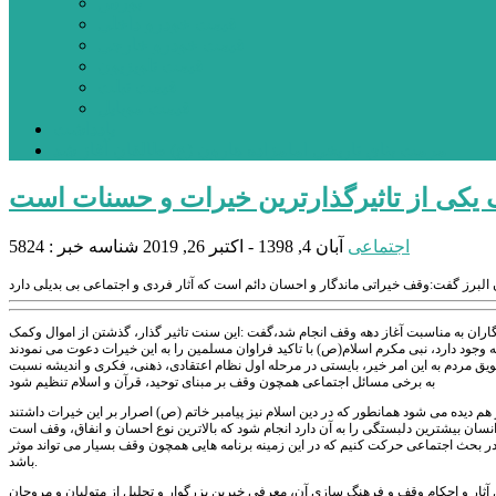
بورس
قیمت خودرو داخلی
قیمت خودرو خارجی
قیمت تلویزیون
قیمت تبلت
قیمت موبایل
یادداشت
مرمت بنای تاریخی امامزاده هارون (ع) طالقان آغاز شد
یکی از تاثیرگذارترین خیرات و حسنات است
اجتماعی
آبان 4, 1398 - اکتبر 26, 2019
شناسه خبر : 5824
ران به مناسبت آغاز دهه وقف انجام شد،گفت :این سنت تاثیر گذار، گذشتن از اموال وکمک
ویق مردم به این امر خیر، بایستی در مرحله اول نظام اعتقادی، ذهنی، فکری و اندیشه نسبت
به برخی مسائل اجتماعی همچون وقف بر مبنای توحید، قرآن و اسلام تنظیم شود
 در بحث اجتماعی حرکت کنیم که در این زمینه برنامه هایی همچون وقف بسیار می تواند موثر
باشد.
ین آثار و احکام وقف و فرهنگ سازی آن، معرفی خیرین بزرگوار و تجلیل از متولیان و مروجان