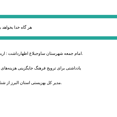
هر گاه خدا بخواهد ب
امام جمعه شهرستان ساوجبلاغ اظهارداشت : اربعین امسال سراسر حماسه خونخواهی و مرگ بر آمریکا و اسرائیل بود.
یادداشتی برای ترویج فرهنگ جایگزینی هزینه‌های
مدیر کل بهزیستی استان البرز از شناسایی ۲ هزار و ۴۰۰ کودک دارای اختلالات بینایی در این استان خبر داد.