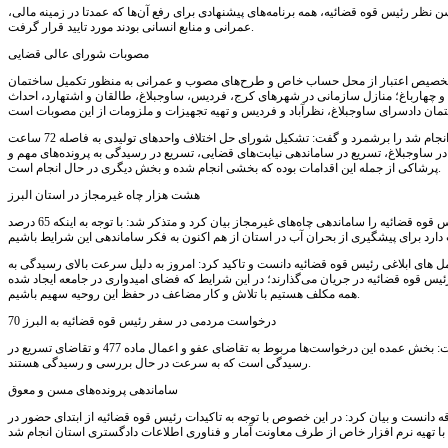
ظر رئیس قوه قضائیه، همه برنامه‌های پیشنهادی برای رفع آن‌ها که عمدتا در زمینه مالی،
عمرانی و منابع انسانی بودند مورد تایید قرار گرفت.
مصوبات شورای عالی قضایی
 استان البرز به بخشی از مصوبات اشاره و تشریح کرد: جذب 41 قاضی، 80 کارمند، تخصیص اعتبار از محل حساب خاص و طرح‌های مصوب و عمرانی به منظور تکمیل ساختمان
و چهارباغ؛ منازل سازمانی در شهرهای کرج، فردیس، ساوجبلاغ، طالقان و اشتهارد، احداث
وی در ادامه بخش دیگری از اقدامات دادگستری استان که پیرو سفر رئیس قوه قضائیه و دستورات آیت الله رئیسی انجام شد را برشمرد و گفت: تشکیل شورای حل اختلاف واحدهای تولیدی به فاصله 72 ساعت
ر ساوجبلاغ، تسریع در ساماندهی نیابت‌های قضایی، تسریع در رسیدگی به پرونده‌های مهم و
پرشاکی از جمله این اقدامات بوده که بخشی انجام شده و بخش دیگری در حال انجام است.
هشت هزار چاه غیرمجاز در استان البرز
رئیس کل دادگستری استان البرز با اشاره به وجود بیش از هشت هزار چاه غیرمجاز در استان، یکی از تاکیدات رئیس قوه قضائیه را ساماندهی چاه‌های غیرمجاز بیان کرد و متذکر شد: با توجه به اینکه 65 درصد
های ابلاغی رئیس قوه قضائیه دانست و تاکید کرد: امروز به دلیل سرعت بالای رسیدگی به
یس قوه قضائیه در جریان می‌گذارند؛ در این شرایط که فضای امیدواری در جامعه ایجاد شده
همه مکلف هستیم با تلاش و کار مضاعف در حفظ این روحیه سهیم باشیم.
70 درخواست مردمی در سفر رئیس قوه قضائیه به البرز
وی با اشاره به ارجاع بیش از 700 درخواست مردمی که در سفر رئیس قوه قضائیه به استان البرز وصول شده گفت: بخش عمده این درخواست‌ها مربوط به تقاضای عفو و اعمال ماده 477 و تقاضای تسریع در
رسیدگی‌ است که به سرعت در حال بررسی و رسیدگی هستند.
ساماندهی پرونده‌های مسن و معوق
 دانست و بیان کرد: در این خصوص با توجه به تاکیدات رئیس قوه قضائیه از ابتدای حضور در