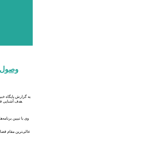
وصول 70 درخواست مردمی در سفر رئیس قوه قضائیه به البرز/هشت هزار چاه غیرمجاز
به گزارش پایگاه خبر
هدف آشنایی قضات تازه جذب شده با شرایط دادگستری و استان برگزار می‌شود و پس از اتمام این دوره تعدادی از کارآموزان قضایی جذب و به مجموعه قضات دادگستری استان البرز اضافه خواهند شد.
وی با تبیین برنامه
عالی‌ترین مقام قضا