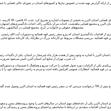
از ارائه گزارش تهیه شده در خصوص نیازها و کمبودهای استان در شورای عالی قضایی با حسن ن
رئیس شورای قضایی
ن البرز و مجتمع قضایی ماهدشت، احداث مرکز بایگانی راکد، احداث دادگستری‌های اشتهارد 
مجتمع‌های حقوقی و خانواده در کرج، مجتمع قضایی در کمالشهر، ساختمان دادسرای ساوجبلاغ، نظرآباد و فردیس و تهیه تجهیزات و ملزومات از این مصوبات است.
قوه قضائیه، بررسی مشکلات مربوط دو کارخانه بزرگ در نظرآباد، یک کارخانه صنایع غذایی د
آب شرب تهران از منابع آبی استان البرز تامین می‌شود ضرورت دارد برای پیشگیری از بحران آب در استان از هم اکنون به فکر ساماندهی این شرایط باشیم.
یکندی یکی از الزامات دوره تحول قضایی را حرکت سریع و هماهنگ با تصمیمات و دستورالعمل 
در قوه قضائیه، انتظارات عمومی افزایش یافته است و مردم به راحتی دغدغه‌های خود را با رئ
استان البرز یکی از دغدغه‌های مهم استان در سال‌های اخیر را وجود پرونده‌های مسن و معوقه