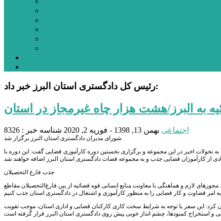
بورس
قیمت خودرو داخلی
قیمت خودرو خارجی
قیمت تلویزیون
قیمت تبلت
قیمت موبایل
یادداشت
مرمت بنای تاریخی امامزاده هارون (ع) طالقان آغاز شد
رئیس کل دادگستری استان البرز خبر داد:
اجتماعی
بهمن 13, 1398 - فوریه 2, 2020
شناسه خبر : 8326
شورای مدیران دادگستری استان البرز برگزار شد.
به تحولات اخیر در این مجموعه و برگزاری نخستین دوره کارآموزی قضایی گفت: این دوره با
جذب فارغ التحصیلان
مجوزهای لازم و هماهنگی با معاونت منابع انسانی قوه قضائیه از بین فارغ‌التحصیلان مقاطع
ان کرد: این سفر با توجه به شرایط سخت کاری کارکنان قضایی و اداری استان، موجب تقویت