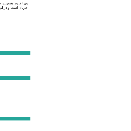
وی افزود: همچنین ب
جریان است و در ای