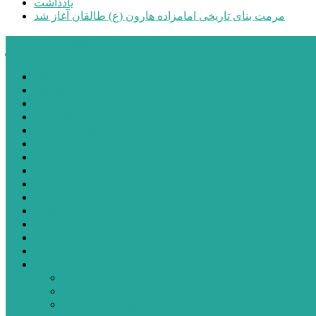
یادداشت
مرمت بنای تاریخی امامزاده هارون (ع) طالقان آغاز شد
پیشتازان البرز
خانه
اجتماعی
سیاسی
فرهنگ و هنر
علم و فناوری
پزشکی و سلامت
اقتصادی
ورزشی
آموزش و پرورش
مدیریت شهری
شهرستانهای استان البرز
فیلم
عکس
پیوندها
آنلاین
جدول لیگ برتر
ارز
قیمت طلا و سکه