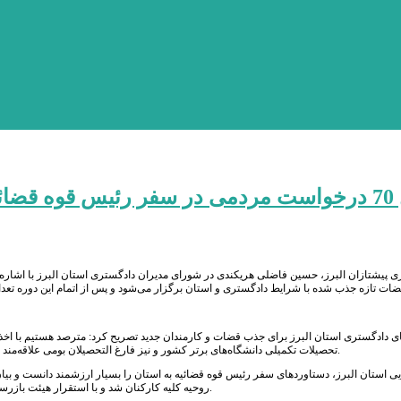
 در استان
ی پیشتازان البرز، حسین فاضلی هریکندی در شورای مدیران دادگستری استان البرز با اشاره 
‌های دادگستری استان البرز برای جذب قضات و کارمندان جدید تصریح کرد: مترصد هستیم با اخذ 
تحصیلات تکمیلی دانشگاه‌های برتر کشور و نیز فارغ التحصیلان بومی علاقه‌مند به امر قضاوت و کار قضایی را به منظور کارآموزی و اشتغال در دادگستری استان جذب کنیم.
یی استان البرز، دستاوردهای سفر رئیس قوه قضائیه به استان را بسیار ارزشمند دانست و بی
روحیه کلیه کارکنان شد و با استقرار هیئت بازرسی و استخراج کمبودها، چشم انداز خوبی پیش روی دادگستری استان البرز قرار گرفته است.