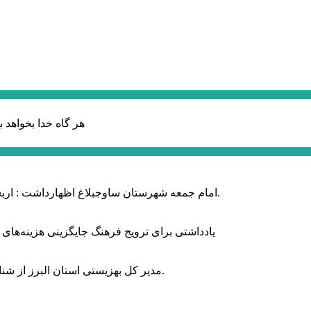
هر گاه خدا بخواهد ب
امام جمعه شهرستان ساوجبلاغ اظهارداشت : اربعین امسال سراسر حماسه خونخواهی و مرگ بر آمریکا و اسرائیل بود.
یادداشتی برای ترویج فرهنگ جایگزینی هزینه‌های
مدیر کل بهزیستی استان البرز از شناسایی ۲ هزار و ۴۰۰ کودک دارای اختلالات بینایی در این استان خبر داد.