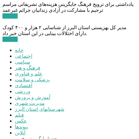
یادداشتی برای ترویج فرهنگ جایگزینی هزینه‌های تشریفاتی مراسم
ترحیم با مشارکت در آزادی زندانیان جرائم غیرعمد
ادامه ...
مدیر کل بهزیستی استان البرز از شناسایی ۲ هزار و ۴۰۰ کودک
دارای اختلالات بینایی در این استان خبر داد.
ادامه ...
خانه
اجتماعی
سیاسی
فرهنگ و هنر
علم و فناوری
پزشکی و سلامت
اقتصادی
ورزشی
آموزش و پرورش
مدیریت شهری
شهرستانهای استان البرز
فیلم
عکس
پیوندها
آنلاین
جدول لیگ برتر