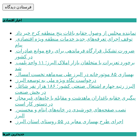
اخبار اقتصادی
نماینده مجلس از وصول حقابه باغات پنج منطقه کرج خبر داد
توقف اجرای تعرفه‌های جدید خدمات منطقه ویژه اقتصادی
پیام
ضرورت تشکیل قرارگاه فرماندهی برای رفع موانع صادرات
در کشور
برخورد تعزیرات با متخلفان بازار املاک البرز؛ ۱۱ واحد پلمب
شد
بهسازی ۸۵ موتورخانه در البرز طی سه‌ماهه نخست امسال
درخواست نگاه ویژه ملی به توسعه البرز
البرز رتبه چهارم اشتغال صنعتی کشور؛ ۱۸۶ هزار نفر شاغل
در بخش صنعت
پیگیری حقابه باغداران ماهدشت و مقابله با چاه‌های غیرمجاز
در دستور کار است
نصب صفحه‌های خورشیدی در خانه‌های ایتام و محسنین
البرز
اجرای طرح بهسازی معابر در ۵۵ روستای استان البرز
جديدترين خبرها