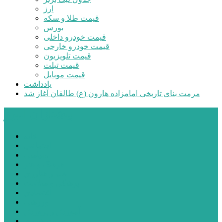
ارز
قیمت طلا و سکه
بورس
قیمت خودرو داخلی
قیمت خودرو خارجی
قیمت تلویزیون
قیمت تبلت
قیمت موبایل
یادداشت
مرمت بنای تاریخی امامزاده هارون (ع) طالقان آغاز شد
پیشتازان البرز
خانه
اجتماعی
سیاسی
فرهنگ و هنر
علم و فناوری
پزشکی و سلامت
اقتصادی
ورزشی
آموزش و پرورش
مدیریت شهری