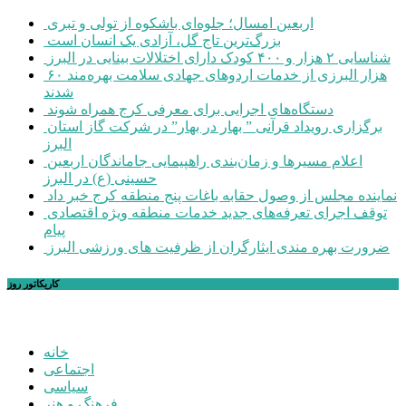
اربعین امسال؛ جلوه‌ای باشکوه از تولی و تبری
بزرگ‌ترین تاج گل، آزادی یک انسان است
شناسایی ۲ هزار و ۴۰۰ کودک دارای اختلالات بینایی در البرز
۶۰ هزار البرزی از خدمات اردوهای جهادی سلامت بهره‌مند
شدند
دستگاه‌های اجرایی برای معرفی کرج همراه شوند
برگزاری رویداد قرآنی ” بهار در بهار” در شرکت گاز استان
البرز
اعلام مسیرها و زمان‌بندی راهپیمایی جاماندگان اربعین
حسینی (ع) در البرز
نماینده مجلس از وصول حقابه باغات پنج منطقه کرج خبر داد
توقف اجرای تعرفه‌های جدید خدمات منطقه ویژه اقتصادی
پیام
ضرورت بهره مندی ایثارگران از ظرفیت های ورزشی البرز
کاریکاتور روز
خانه
اجتماعی
سیاسی
فرهنگ و هنر