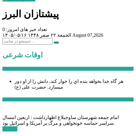
پیشتازان البرز
تعداد خبر های امروز: 0
August 07,2026
الجمعة ۲۲ صفر ۱۴۴۸
۱۴۰۵/۰۵/۱۶
اوقات شرعی
سخن روز
هر گاه خدا بخواهد بنده اي را خوار كند، دانش را از او دور
میسازد.
حضرت علی (ع)
آخرین اخبار:
امام جمعه شهرستان ساوجبلاغ اظهارداشت : اربعین امسال
سراسر حماسه خونخواهی و مرگ بر آمریکا و اسرائیل بود.
ادامه ...