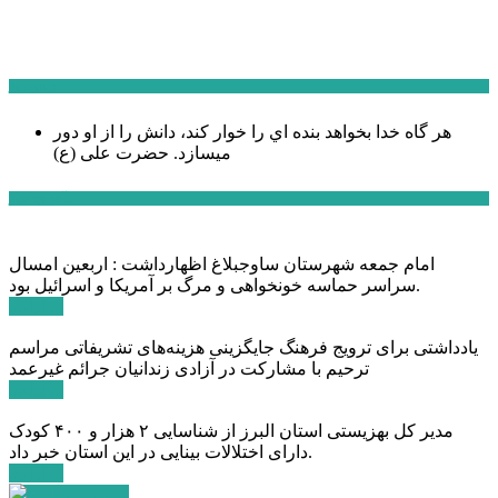
سخن روز
هر گاه خدا بخواهد بنده اي را خوار كند، دانش را از او دور
میسازد.
حضرت علی (ع)
آخرین اخبار:
امام جمعه شهرستان ساوجبلاغ اظهارداشت : اربعین امسال
سراسر حماسه خونخواهی و مرگ بر آمریکا و اسرائیل بود.
ادامه ...
یادداشتی برای ترویج فرهنگ جایگزینی هزینه‌های تشریفاتی مراسم
ترحیم با مشارکت در آزادی زندانیان جرائم غیرعمد
ادامه ...
مدیر کل بهزیستی استان البرز از شناسایی ۲ هزار و ۴۰۰ کودک
دارای اختلالات بینایی در این استان خبر داد.
ادامه ...