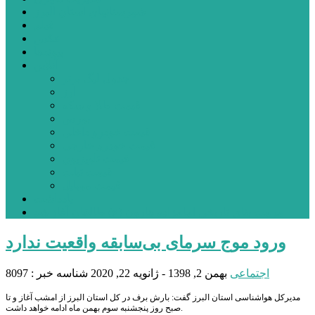
شهرستانهای استان البرز
فیلم
عکس
پیوندها
آنلاین
جدول لیگ برتر
ارز
قیمت طلا و سکه
بورس
قیمت خودرو داخلی
قیمت خودرو خارجی
قیمت تلویزیون
قیمت تبلت
قیمت موبایل
یادداشت
مرمت بنای تاریخی امامزاده هارون (ع) طالقان آغاز شد
ورود موج سرمای بی‌سابقه واقعیت ندارد
اجتماعی
بهمن 2, 1398 - ژانویه 22, 2020
شناسه خبر : 8097
مدیرکل هواشناسی استان البرز گفت: بارش برف در کل استان البرز از امشب آغاز و تا
صبح روز پنجشنبه سوم بهمن ماه ادامه خواهد داشت.