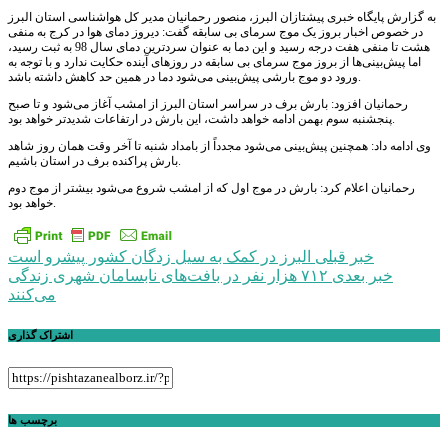
به گزارش پایگاه خبری پیشتازان البرز، منصور رحمانیان مدیر کل هواشناسی استان البرز
در خصوص اخبار بروز یک موج سرمای بی سابقه گفت: دیروز دمای هوا در کرج به منفی
هشت تا منفی هفت درجه رسید و این دما به عنوان سردترین دمای سال 98 به ثبت رسید،
اما پیش‌بینی‌ها از بروز موج سرمای بی سابقه در روزهای آینده حکایت ندارد و با توجه به
ورود دو موج بارشی پیش‌بینی می‌شود دما در همین حد کاهش داشته باشد.
رحمانیان افزود: بارش برف در سراسر استان البرز از امشب آغاز می‌شود و تا صبح
پنجشنبه سوم بهمن ادامه خواهد داشت، این بارش در ارتفاعات شدیدتر خواهد بود.
وی ادامه داد: همچنین پیش‌بینی می‌شود مجدداً از بامداد شنبه تا آخر وقت همان روز شاهد
بارش پراکنده برف در استان باشیم.
رحمانیان اعلام کرد: بارش در موج اول که از امشب شروع می‌شود بیشتر از موج دوم
خواهد بود.
راهبری
خبر قبلی
البرز در کمک به سیل زدگان کشور پیشرو است
خبر بعدی
۷۱۲ هزار نفر در بافت‌های نابسامان شهری زندگی
نوشته
می‌کنند
اشتراک گذاری
برچسب ها