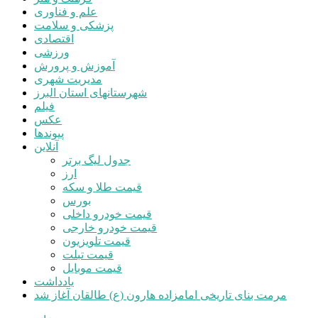
علم و فناوری
پزشکی و سلامت
اقتصادی
ورزشی
آموزش و پرورش
مدیریت شهری
شهرستانهای استان البرز
فیلم
عکس
پیوندها
آنلاین
جدول لیگ برتر
ارز
قیمت طلا و سکه
بورس
قیمت خودرو داخلی
قیمت خودرو خارجی
قیمت تلویزیون
قیمت تبلت
قیمت موبایل
یادداشت
مرمت بنای تاریخی امامزاده هارون (ع) طالقان آغاز شد