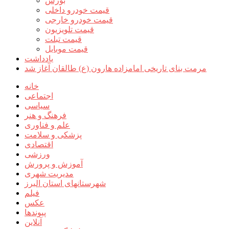
بورس
قیمت خودرو داخلی
قیمت خودرو خارجی
قیمت تلویزیون
قیمت تبلت
قیمت موبایل
یادداشت
مرمت بنای تاریخی امامزاده هارون (ع) طالقان آغاز شد
خانه
اجتماعی
سیاسی
فرهنگ و هنر
علم و فناوری
پزشکی و سلامت
اقتصادی
ورزشی
آموزش و پرورش
مدیریت شهری
شهرستانهای استان البرز
فیلم
عکس
پیوندها
آنلاین