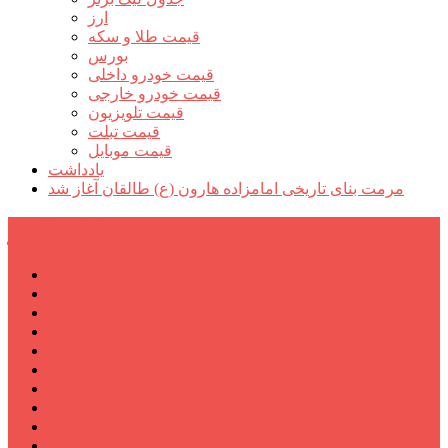
ارز
قیمت طلا و سکه
بورس
قیمت خودرو داخلی
قیمت خودرو خارجی
قیمت تلویزیون
قیمت تبلت
قیمت موبایل
یادداشت
مرمت بنای تاریخی امامزاده هارون (ع) طالقان آغاز شد
پیشتازان البرز
خانه
اجتماعی
سیاسی
فرهنگ و هنر
علم و فناوری
پزشکی و سلامت
اقتصادی
ورزشی
آموزش و پرورش
مدیریت شهری