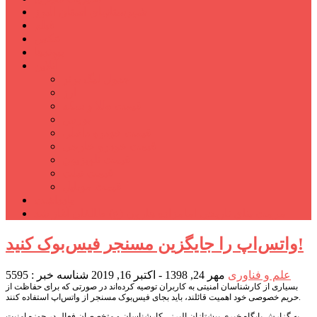
شهرستانهای استان البرز
فیلم
عکس
پیوندها
آنلاین
جدول لیگ برتر
ارز
قیمت طلا و سکه
بورس
قیمت خودرو داخلی
قیمت خودرو خارجی
قیمت تلویزیون
قیمت تبلت
قیمت موبایل
یادداشت
مرمت بنای تاریخی امامزاده هارون (ع) طالقان آغاز شد
واتس‌اپ را جایگزین مسنجر فیس‌بوک کنید!
علم و فناوری
مهر 24, 1398 - اکتبر 16, 2019
شناسه خبر : 5595
بسیاری از کارشناسان امنیتی به کاربران توصیه کرده‌اند در صورتی که برای حفاظت از
حریم خصوصی خود اهمیت قائلند، باید بجای فیس‌بوک مسنجر از واتس‌اپ استفاده کنند.
به گزارش پایگاه خبری پیشتازان البرز ، کارشناسان و متخصصان فعال در حوزه امنیت