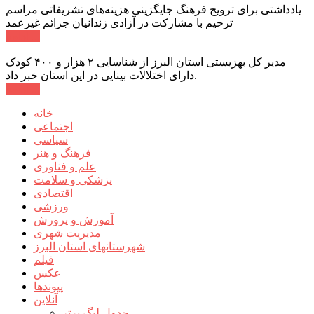
یادداشتی برای ترویج فرهنگ جایگزینی هزینه‌های تشریفاتی مراسم
ترحیم با مشارکت در آزادی زندانیان جرائم غیرعمد
ادامه ...
مدیر کل بهزیستی استان البرز از شناسایی ۲ هزار و ۴۰۰ کودک
دارای اختلالات بینایی در این استان خبر داد.
ادامه ...
خانه
اجتماعی
سیاسی
فرهنگ و هنر
علم و فناوری
پزشکی و سلامت
اقتصادی
ورزشی
آموزش و پرورش
مدیریت شهری
شهرستانهای استان البرز
فیلم
عکس
پیوندها
آنلاین
جدول لیگ برتر