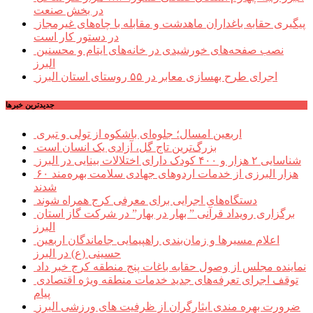
در بخش صنعت
پیگیری حقابه باغداران ماهدشت و مقابله با چاه‌های غیرمجاز
در دستور کار است
نصب صفحه‌های خورشیدی در خانه‌های ایتام و محسنین
البرز
اجرای طرح بهسازی معابر در ۵۵ روستای استان البرز
جديدترين خبرها
اربعین امسال؛ جلوه‌ای باشکوه از تولی و تبری
بزرگ‌ترین تاج گل، آزادی یک انسان است
شناسایی ۲ هزار و ۴۰۰ کودک دارای اختلالات بینایی در البرز
۶۰ هزار البرزی از خدمات اردوهای جهادی سلامت بهره‌مند
شدند
دستگاه‌های اجرایی برای معرفی کرج همراه شوند
برگزاری رویداد قرآنی ” بهار در بهار” در شرکت گاز استان
البرز
اعلام مسیرها و زمان‌بندی راهپیمایی جاماندگان اربعین
حسینی (ع) در البرز
نماینده مجلس از وصول حقابه باغات پنج منطقه کرج خبر داد
توقف اجرای تعرفه‌های جدید خدمات منطقه ویژه اقتصادی
پیام
ضرورت بهره مندی ایثارگران از ظرفیت های ورزشی البرز