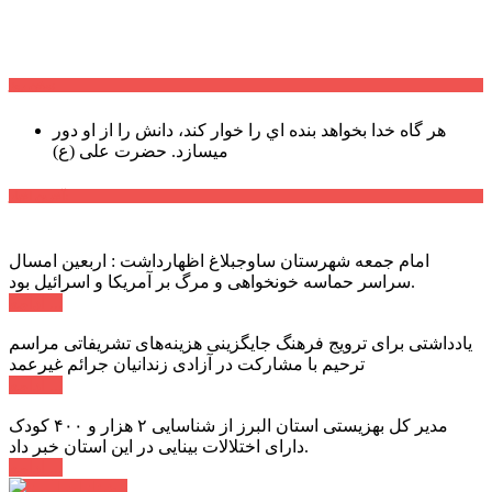
سخن روز
هر گاه خدا بخواهد بنده اي را خوار كند، دانش را از او دور
میسازد.
حضرت علی (ع)
آخرین اخبار:
امام جمعه شهرستان ساوجبلاغ اظهارداشت : اربعین امسال
سراسر حماسه خونخواهی و مرگ بر آمریکا و اسرائیل بود.
ادامه ...
یادداشتی برای ترویج فرهنگ جایگزینی هزینه‌های تشریفاتی مراسم
ترحیم با مشارکت در آزادی زندانیان جرائم غیرعمد
ادامه ...
مدیر کل بهزیستی استان البرز از شناسایی ۲ هزار و ۴۰۰ کودک
دارای اختلالات بینایی در این استان خبر داد.
ادامه ...