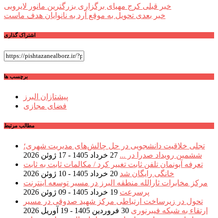
راهبری
خبر قبلی
کرج مهیای برگزاری بزرگترین مانور لایروبی
خبر بعدی
تحویل به موقع آرد به نانوایان هدف ماست
نوشته
اشتراک گذاری
برچسب ها
پیشتازان البرز
فضای مجازی
مطالب مرتبط
تجلی خلاقیت دانشجویی در حل چالش‌های مدیریت شهری؛
ششمین رویداد صدرا در ...
27 خرداد 1405 - 17 ژوئن 2026
تعرفه آبونمان تلفن ثابت تغییر کرد / مکالمات ثابت به ثابت
خانگی رایگان شد
20 خرداد 1405 - 10 ژوئن 2026
مرکز مخابرات ثارالله منطقه البرز در مسیر توسعه اینترنت
پرسرعت
19 خرداد 1405 - 09 ژوئن 2026
تحول در زیرساخت ارتباطی مرکز شهید صدوقی در مسیر
ارتقاء به شبکه فیبرنوری
30 فروردین 1405 - 19 آوریل 2026