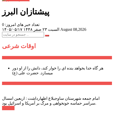
پیشتازان البرز
تعداد خبر های امروز: 0
August 08,2026
السبت ۲۳ صفر ۱۴۴۸
۱۴۰۵/۰۵/۱۷
اوقات شرعی
سخن روز
هر گاه خدا بخواهد بنده اي را خوار كند، دانش را از او دور
میسازد.
حضرت علی (ع)
آخرین اخبار:
امام جمعه شهرستان ساوجبلاغ اظهارداشت : اربعین امسال
سراسر حماسه خونخواهی و مرگ بر آمریکا و اسرائیل بود.
ادامه ...