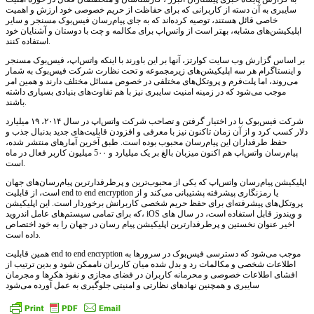
سایبری به آن دسته از کاربرانی که برای حفاظت از حریم خصوصی خود ارزش و اهمیت
خاصی قائل هستند، توصیه کرده‌اند که به جای پیام‌رسان فیس‌بوک مسنجر و سایر
اپلیکیشن‌های مشابه، بهتر است از واتس‌اپ برای مکالمه و چت با دوستان و آشنایان خود
استفاده کنند.
بر اساس گزارش وب سایت کوارتز، آنها بر این باورند با اینکه واتس‌اپ، فیس‌بوک مسنجر
و اینستاگرام هر سه اپلیکیشن‌های زیرمجموعه و تحت نظارت شرکت فیس‌بوک به شمار
می‌روند، اما پلت‌فرم و پروتکل‌های مختلفی در خصوص مسائل مختلف دارند و همین امر
موجب می‌شود که در زمینه امنیت سایبری نیز با هم تفاوت‌های بنیادی بسیاری داشته
باشند.
شرکت فیس‌بوک با در اختیار گرفتن و تصاحب شرکت واتس‌اپ در سال ۲۰۱۴، ۱۹ میلیارد
دلار کسب کرد و از آن زمان تاکنون نیز با معرفی و افزودن قابلیت‌های جدید بدنبال جذب و
حفظ طرفداران این پیام‌رسان محبوب بوده است. طبق آخرین آمارهای منتشر شده،
پیام‌رسان واتس‌اپ هم اکنون میزبان بالغ بر یک میلیارد و 5۰۰ میلیون کاربر فعال در ماه
است.
اپلیکیشن پیام‌رسان واتس‌اپ که یکی از محبوب‌ترین و پرطرفدارترین پیام‌رسان‌های جهان
است، از قابلیت end to end encryption یا رمزنگاری پیشرفته پشتیبانی می‌کند و از
پروتکل‌های پیشرفته‌ای برای حفظ حریم شخصی کاربرانش برخوردار است. این اپلیکیشن
که برای تمامی سیستم‌های عامل اندروید، iOS و ویندوز قابل استفاده است، در سال های
اخیر عنوان نخستین و پرطرفدارترین اپلیکیشن پیام رسان در جهان را به خود اختصاص
داده است.
همین قابلیت end to end encryption موجب می‌شود که دسترسی فیس‌بوک در سرورها به
اطلاعات شخصی و مکالمات رد و بدل شده میان کاربران ناممکن شود و بدین ترتیب از
افشای اطلاعات خصوصی و محرمانه کاربران در فضای مجازی و نفوذ هکرها و مجرمان
سایبری و همچنین نهادهای نظارتی و امنیتی جلوگیری به عمل آورده می‌شود